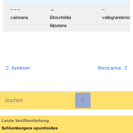
– – –
→
–
caineana
Blossfeldia
vallegrandensis
liliputana
Aztekium
Borzicactus
Suchen
Suchen
nach:
Letzte Veröffentlichung
:
Schlumbergera opuntioides