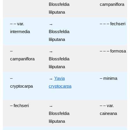
Blossfeldia
campaniflora
liliputana
– – var.
→
– – – fechseri
intermedia
Blossfeldia
liliputana
–
→
– – – formosa
campaniflora
Blossfeldia
liliputana
–
→
Yavia
– minima
cryptocarpa
cryptocarpa
– fechseri
→
– – var.
Blossfeldia
caineana
liliputana