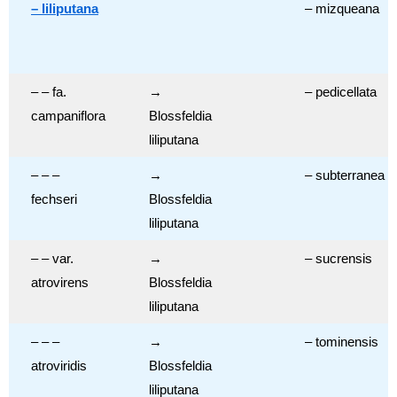
– liliputana
– mizqueana
– – fa.
→
– pedicellata
campaniflora
Blossfeldia
liliputana
– – –
→
– subterranea
fechseri
Blossfeldia
liliputana
– – var.
→
– sucrensis
atrovirens
Blossfeldia
liliputana
– – –
→
– tominensis
atroviridis
Blossfeldia
liliputana