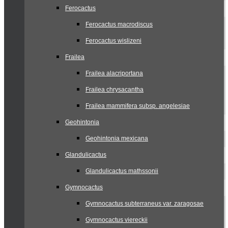
Ferocactus
Ferocactus macrodiscus
Ferocactus wislizeni
Frailea
Frailea alacriportana
Frailea chrysacantha
Frailea mammifera subsp. angelesiae
Geohintonia
Geohintonia mexicana
Glandulicactus
Glandulicactus mathssonii
Gymnocactus
Gymnocactus subterraneus var. zaragosae
Gymnocactus viereckii