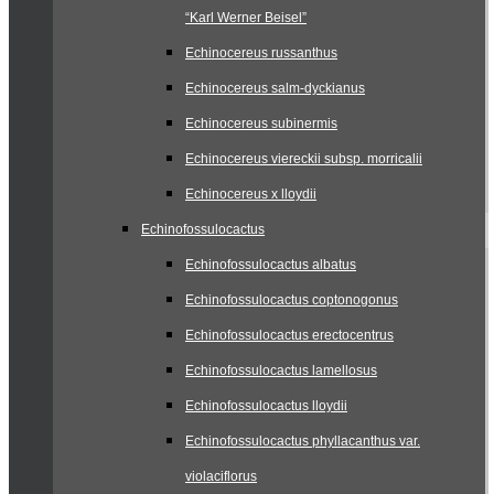
“Karl Werner Beisel”
Echinocereus russanthus
Echinocereus salm-dyckianus
Echinocereus subinermis
Echinocereus viereckii subsp. morricalii
Echinocereus x lloydii
Echinofossulocactus
Echinofossulocactus albatus
Echinofossulocactus coptonogonus
Echinofossulocactus erectocentrus
Echinofossulocactus lamellosus
Echinofossulocactus lloydii
Echinofossulocactus phyllacanthus var.
violaciflorus