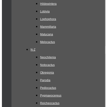
Hildewintera
Lobivia
Lophophora
Mammillaria
Matucana
Melocactus
N-Z
Neochilenia
Notocactus
Obregonia
Parodia
Pediocactus
Pygmaeocereus
Reicheocactus