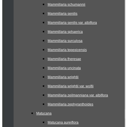
Mammillaria schumannii
Mammillaria senilis
Mammillaria senilis var. albiflora
Mammillaria sphaerica
Mammillaria surculosa
Mammillaria tepexicensis
Mammillaria theresae
Mammillaria uncinata
Mammillaria wrightii
Mammillaria wrightii var. wolfii
Mammillaria zeilmanniana var. albiflora
Mammillaria zephyranthoides
Matucana
Matucana aureiflora