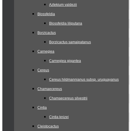
Aztekium valdezii
Blossfeldia
Blossfeldia liliputana
Borzicactus
Borzicactus samaipatanus
Carnegiea
Carnegiea gigantea
Cereus
Cereus hildmannianus subsp. uruguayanus
Chamaecereus
Chamaecereus silvestrii
Cintia
Cintia knizei
Cleistocactus