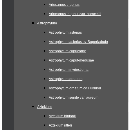
Ariocarpus trigonus
Ariocarpus trigonus var. horacekii
Astrophytum
Astrophytum asterias
Astrophytum asterias cv. Superkabuto
Astrophytum capricorne
Astrophytum caput-medusae
Astrophytum myriostigma
Astrophytum ornatum
Astrophytum ornatum cv. Fukuryu
Astrophytum senile var. aureum
Aztekium
Aztekium hintonii
Aztekium ritteri