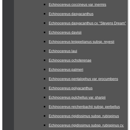
Echinocereus coccineus var. inermis
Echinocereus dasyacanthus
Echinocereus dasyacanthus cv. “Stevens Dream”
Echinocereus davisii
Echinocereus knippelianus subsp. reyesii
Echinocereus laui
Echinocereus ochoterenae
Echinocereus palmeri
Echinocereus pentalophus var. procumbens
Echinocereus polyacanthus
Echinocereus pulchellus var. sharpii
Echinocereus reichenbachii subsp. perbellus
Echinocereus rigidissimus subsp. rubispinus
Echinocereus rigidissimus subsp. rubispinus cv.