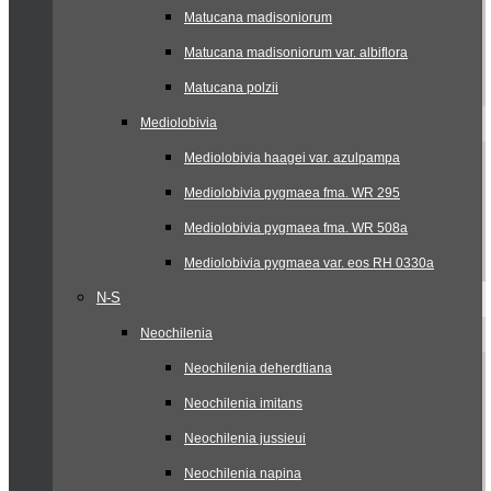
Matucana madisoniorum
Matucana madisoniorum var. albiflora
Matucana polzii
Mediolobivia
Mediolobivia haagei var. azulpampa
Mediolobivia pygmaea fma. WR 295
Mediolobivia pygmaea fma. WR 508a
Mediolobivia pygmaea var. eos RH 0330a
N-S
Neochilenia
Neochilenia deherdtiana
Neochilenia imitans
Neochilenia jussieui
Neochilenia napina