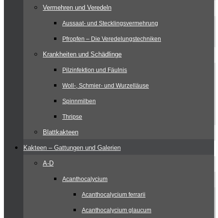
Vermehren und Veredeln
Aussaat- und Stecklingsvermehrung
Pfropfen – Die Veredelungstechniken
Krankheiten und Schädlinge
Pilzinfektion und Fäulnis
Woll-, Schmier- und Wurzelläuse
Spinnmilben
Thripse
Blattkakteen
Kakteen – Gattungen und Galerien
A-D
Acanthocalycium
Acanthocalycium ferrarii
Acanthocalycium glaucum