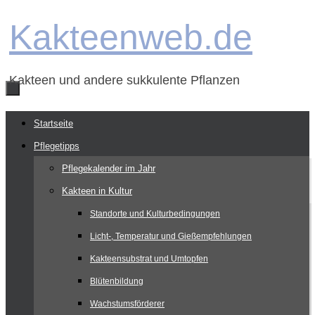
Zum
Kakteenweb.de
Inhalt
springen
Kakteen und andere sukkulente Pflanzen
Zum
Startseite
Inhalt
Pflegetipps
springen
Pflegekalender im Jahr
Kakteen in Kultur
Standorte und Kulturbedingungen
Licht-, Temperatur und Gießempfehlungen
Kakteensubstrat und Umtopfen
Blütenbildung
Wachstumsförderer