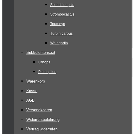
Setiechinopsis
Strombocactus
Toumeya
Turbinicarpus
Weingartia
Sukkulentensaat
Lithops
Pleiospilos
Warenkorb
Kasse
AGB
Versandkosten
Widerrufsbelehrung
Vertrag widerrufen