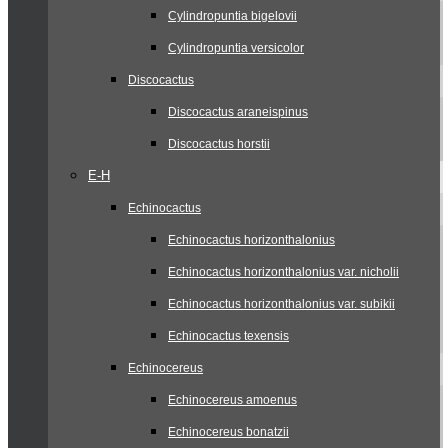
Cylindropuntia bigelovii
Cylindropuntia versicolor
Discocactus
Discocactus araneispinus
Discocactus horstii
E-H
Echinocactus
Echinocactus horizonthalonius
Echinocactus horizonthalonius var. nicholii
Echinocactus horizonthalonius var. subikii
Echinocactus texensis
Echinocereus
Echinocereus amoenus
Echinocereus bonatzii