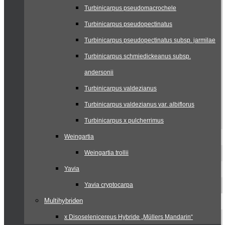
Turbinicarpus pseudomacrochele
Turbinicarpus pseudopectinatus
Turbinicarpus pseudopectinatus subsp. jarmilae
Turbinicarpus schmiedickeanus subsp.
andersonii
Turbinicarpus valdezianus
Turbinicarpus valdezianus var. albiflorus
Turbinicarpus x pulcherrimus
Weingartia
Weingartia trollii
Yavia
Yavia cryptocarpa
Multihybriden
x Disoselenicereus Hybride „Müllers Mandarin“