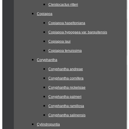
Cleistocactus ritteri
Copiapoa
Copiapoa haseltoniana
Copiapoa hypogaea var. barquitensis
Copiapoa laui
Copiapoa tenuissima
Coryphantha
Coryphantha andreae
Coryphantha cornifera
Coryphantha nickelsiae
Coryphantha palmeri
Coryphantha ramillosa
Coryphantha salinensis
Cylindropuntia