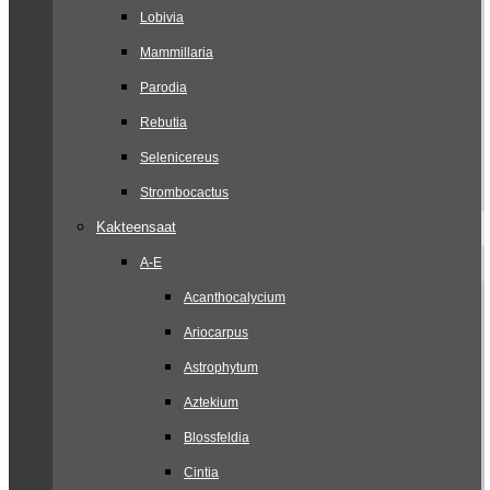
Lobivia
Mammillaria
Parodia
Rebutia
Selenicereus
Strombocactus
Kakteensaat
A-E
Acanthocalycium
Ariocarpus
Astrophytum
Aztekium
Blossfeldia
Cintia