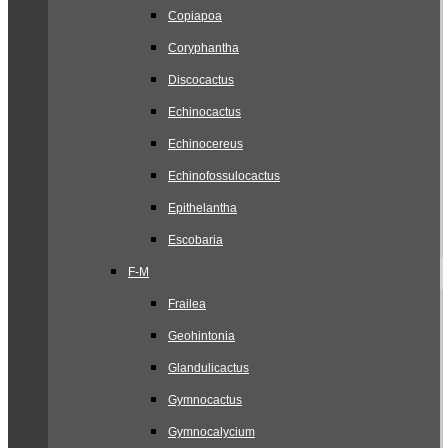
Copiapoa
Coryphantha
Discocactus
Echinocactus
Echinocereus
Echinofossulocactus
Epithelantha
Escobaria
F-M
Frailea
Geohintonia
Glandulicactus
Gymnocactus
Gymnocalycium