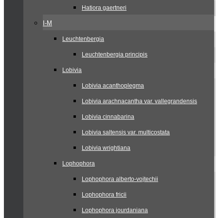
Hatiora gaertneri
I-M
Leuchtenbergia
Leuchtenbergia principis
Lobivia
Lobivia acanthoplegma
Lobivia arachnacantha var. vallegrandensis
Lobivia cinnabarina
Lobivia saltensis var. multicostata
Lobivia wrightiana
Lophophora
Lophophora alberto-vojtechii
Lophophora fricii
Lophophora jourdaniana