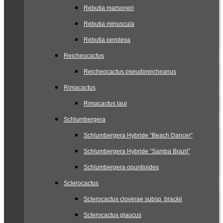
Rebutia marsoneri
Rebutia minuscula
Rebutia perplexa
Reicheocactus
Reicheocactus pseudoreicheanus
Rimacactus
Rimacactus laui
Schlumbergera
Schlumbergera Hybride “Beach Dancer”
Schlumbergera Hybride “Samba Brazil”
Schlumbergera opuntioides
Sclerocactus
Sclerocactus cloverae subsp. brackii
Sclerocactus glaucus