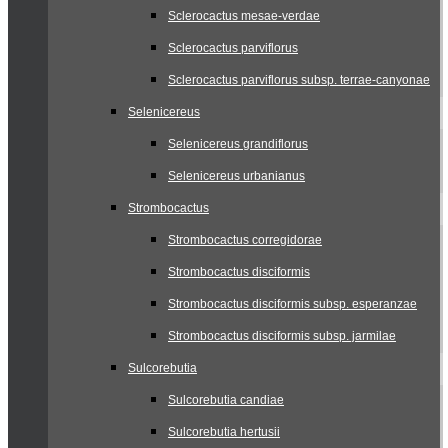
Sclerocactus mesae-verdae
Sclerocactus parviflorus
Sclerocactus parviflorus subsp. terrae-canyonae
Selenicereus
Selenicereus grandiflorus
Selenicereus urbanianus
Strombocactus
Strombocactus corregidorae
Strombocactus disciformis
Strombocactus disciformis subsp. esperanzae
Strombocactus disciformis subsp. jarmilae
Sulcorebutia
Sulcorebutia candiae
Sulcorebutia hertusii