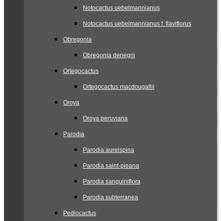
Notocactus uebelmannianus
Notocactus uebelmannianus f. flaviflorus
Obregonia
Obregonia denegrii
Ortegocactus
Ortegocactus macdougallii
Oroya
Oroya peruviana
Parodia
Parodia aureispina
Parodia saint-pieana
Parodia sanguiniflora
Parodia subterranea
Pediocactus