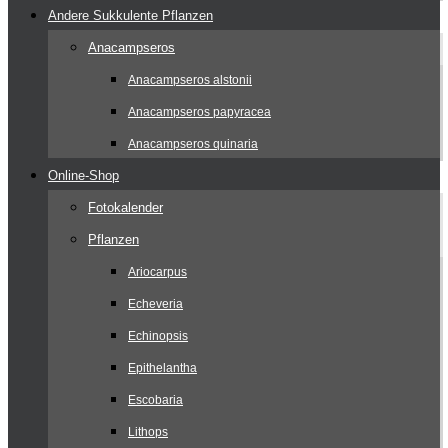
Andere Sukkulente Pflanzen
Anacampseros
Anacampseros alstonii
Anacampseros papyracea
Anacampseros quinaria
Online-Shop
Fotokalender
Pflanzen
Ariocarpus
Echeveria
Echinopsis
Epithelantha
Escobaria
Lithops