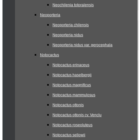
Neochilenia totoralensis
Neoporteria
Neoporteria chilensis
Neoporteria nidus
Neoporteria nidus var. gerocephala
Notocactus
Notocactus erinaceus
Notocactus haselbergii
Notocactus magnificus
Notocactus mammulosus
Notocactus ottonis
Notocactus ottonis cv. Venclu
Notocactus roseoluteus
Notocactus sellowii