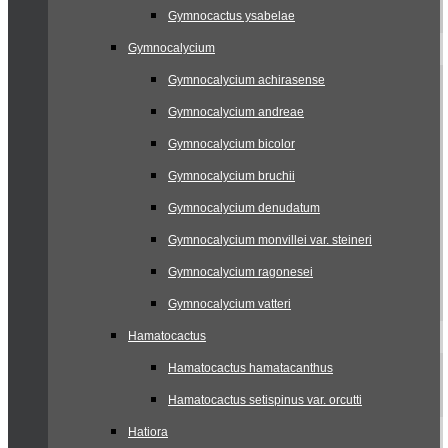
Gymnocactus ysabelae
Gymnocalycium
Gymnocalycium achirasense
Gymnocalycium andreae
Gymnocalycium bicolor
Gymnocalycium bruchii
Gymnocalycium denudatum
Gymnocalycium monvillei var. steineri
Gymnocalycium ragonesei
Gymnocalycium vatteri
Hamatocactus
Hamatocactus hamatacanthus
Hamatocactus setispinus var. orcutti
Hatiora