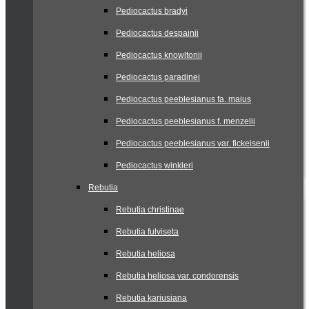
Pediocactus bradyi
Pediocactus despainii
Pediocactus knowltonii
Pediocactus paradinei
Pediocactus peeblesianus fa. maius
Pediocactus peeblesianus f. menzelii
Pediocactus peeblesianus var. fickeisenii
Pediocactus winkleri
Rebutia
Rebutia christinae
Rebutia fulviseta
Rebutia heliosa
Rebutia heliosa var. condorensis
Rebutia kariusiana