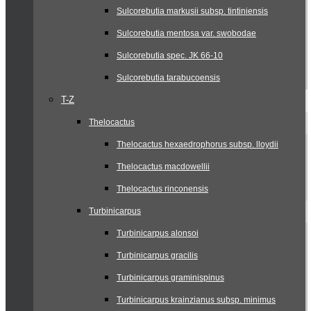
Sulcorebutia markusii subsp. tintiniensis
Sulcorebutia mentosa var. swobodae
Sulcorebutia spec. JK 66-10
Sulcorebutia tarabucoensis
T-Z
Thelocactus
Thelocactus hexaedrophorus subsp. lloydii
Thelocactus macdowellii
Thelocactus rinconensis
Turbinicarpus
Turbinicarpus alonsoi
Turbinicarpus gracilis
Turbinicarpus graminispinus
Turbinicarpus krainzianus subsp. minimus