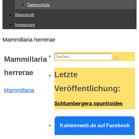
Datenschutz
Warenkorb
Impressum
Start
Mammillaria herrerae
Suchen
Mammillaria
Suchen
nach:
herrerae
Letzte
Veröffentlichung
:
Mammillaria
Schlumbergera opuntioides
Kakteenweb.de auf Facebook