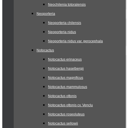
Neochilenia totoralensis
Neoporteria
Neoporteria chilensis
Neoporteria nidus
Neoporteria nidus var. gerocephala
Notocactus
Notocactus erinaceus
Notocactus haselbergii
Notocactus magnificus
Notocactus mammulosus
Notocactus ottonis
Notocactus ottonis cv. Venclu
Notocactus roseoluteus
Notocactus sellowii