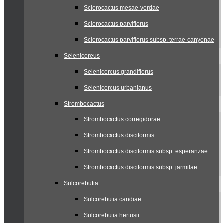
Sclerocactus mesae-verdae
Sclerocactus parviflorus
Sclerocactus parviflorus subsp. terrae-canyonae
Selenicereus
Selenicereus grandiflorus
Selenicereus urbanianus
Strombocactus
Strombocactus corregidorae
Strombocactus disciformis
Strombocactus disciformis subsp. esperanzae
Strombocactus disciformis subsp. jarmilae
Sulcorebutia
Sulcorebutia candiae
Sulcorebutia hertusii