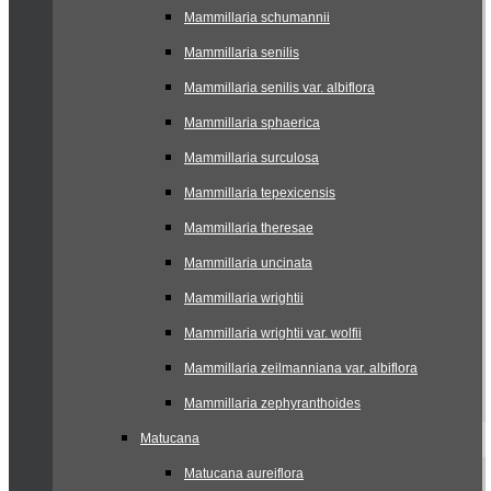
Mammillaria schumannii
Mammillaria senilis
Mammillaria senilis var. albiflora
Mammillaria sphaerica
Mammillaria surculosa
Mammillaria tepexicensis
Mammillaria theresae
Mammillaria uncinata
Mammillaria wrightii
Mammillaria wrightii var. wolfii
Mammillaria zeilmanniana var. albiflora
Mammillaria zephyranthoides
Matucana
Matucana aureiflora