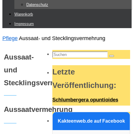
Datenschutz
Warenkorb
Impressum
Start
Pflege
Aussaat- und Stecklingsvermehrung
Suchen
Aussaat-
Suchen
nach:
und
Letzte
Stecklingsvermehrung
Veröffentlichung
:
Schlumbergera opuntioides
Aussaatvermehrung
Kakteenweb.de auf Facebook