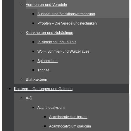
Vermehren und Veredeln
Aussaat- und Stecklingsvermehrung
Pfropfen – Die Veredelungstechniken
Krankheiten und Schädlinge
Pilzinfektion und Fäulnis
Woll-, Schmier- und Wurzelläuse
Spinnmilben
Thripse
Blattkakteen
Kakteen – Gattungen und Galerien
A-D
Acanthocalycium
Acanthocalycium ferrarii
Acanthocalycium glaucum