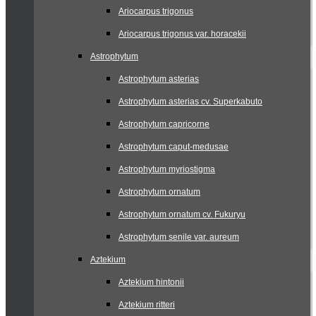
Ariocarpus trigonus
Ariocarpus trigonus var. horacekii
Astrophytum
Astrophytum asterias
Astrophytum asterias cv. Superkabuto
Astrophytum capricorne
Astrophytum caput-medusae
Astrophytum myriostigma
Astrophytum ornatum
Astrophytum ornatum cv. Fukuryu
Astrophytum senile var. aureum
Aztekium
Aztekium hintonii
Aztekium ritteri