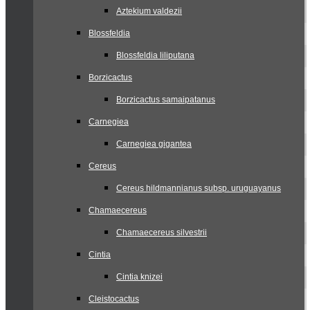
Aztekium valdezii
Blossfeldia
Blossfeldia liliputana
Borzicactus
Borzicactus samaipatanus
Carnegiea
Carnegiea gigantea
Cereus
Cereus hildmannianus subsp. uruguayanus
Chamaecereus
Chamaecereus silvestrii
Cintia
Cintia knizei
Cleistocactus