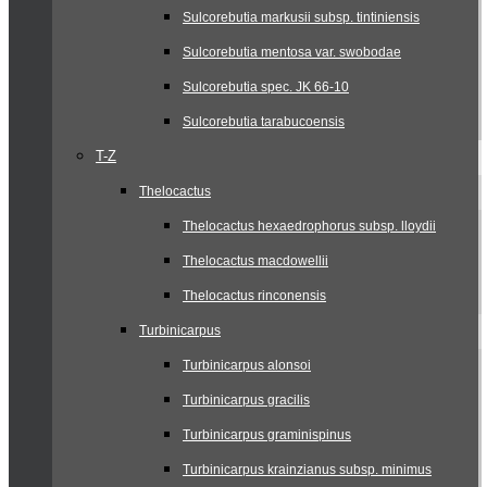
Sulcorebutia markusii subsp. tintiniensis
Sulcorebutia mentosa var. swobodae
Sulcorebutia spec. JK 66-10
Sulcorebutia tarabucoensis
T-Z
Thelocactus
Thelocactus hexaedrophorus subsp. lloydii
Thelocactus macdowellii
Thelocactus rinconensis
Turbinicarpus
Turbinicarpus alonsoi
Turbinicarpus gracilis
Turbinicarpus graminispinus
Turbinicarpus krainzianus subsp. minimus