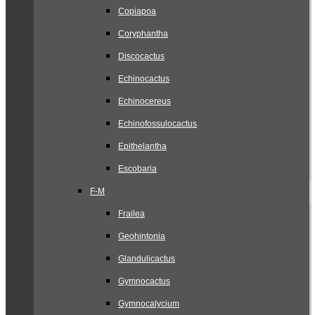
Copiapoa
Coryphantha
Discocactus
Echinocactus
Echinocereus
Echinofossulocactus
Epithelantha
Escobaria
F-M
Frailea
Geohintonia
Glandulicactus
Gymnocactus
Gymnocalycium