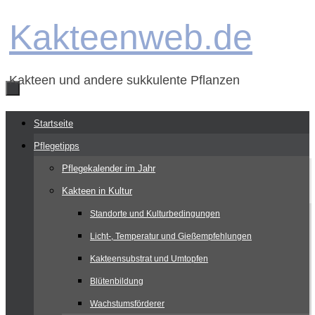
Zum
Kakteenweb.de
Inhalt
springen
Kakteen und andere sukkulente Pflanzen
Zum
Startseite
Inhalt
Pflegetipps
springen
Pflegekalender im Jahr
Kakteen in Kultur
Standorte und Kulturbedingungen
Licht-, Temperatur und Gießempfehlungen
Kakteensubstrat und Umtopfen
Blütenbildung
Wachstumsförderer