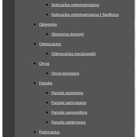
Notocactus uebelmannianus
Notocactus uebelmannianus f. flaviflorus
Obregonia
Obregonia denegrii
Ortegocactus
Ortegocactus macdougallii
Oroya
Oroya peruviana
Parodia
Parodia aureispina
Parodia saint-pieana
Parodia sanguiniflora
Parodia subterranea
Pediocactus