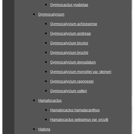
Gymnocactus ysabelae
Gymnocalycium
Gymnocalycium achirasense
Gymnocalycium andreae
Gymnocalycium bicolor
Gymnocalycium bruchii
Gymnocalycium denudatum
Gymnocalycium monvillei var. steineri
Gymnocalycium ragonesei
Gymnocalycium vatteri
Hamatocactus
Hamatocactus hamatacanthus
Hamatocactus setispinus var. orcutti
Hatiora