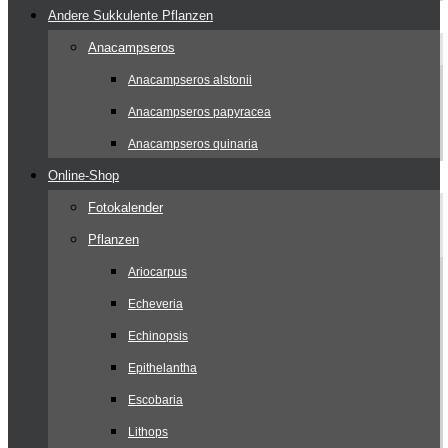
Andere Sukkulente Pflanzen
Anacampseros
Anacampseros alstonii
Anacampseros papyracea
Anacampseros quinaria
Online-Shop
Fotokalender
Pflanzen
Ariocarpus
Echeveria
Echinopsis
Epithelantha
Escobaria
Lithops