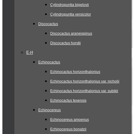
Cylindropuntia bigelovii
Cylindropuntia versicolor
Discocactus
Discocactus araneispinus
Discocactus horstii
E-H
Echinocactus
Echinocactus horizonthalonius
Echinocactus horizonthalonius var. nicholii
Echinocactus horizonthalonius var. subikii
Echinocactus texensis
Echinocereus
Echinocereus amoenus
Echinocereus bonatzii