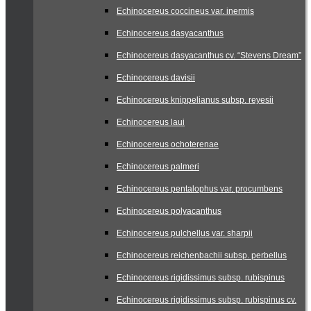
Echinocereus coccineus var. inermis
Echinocereus dasyacanthus
Echinocereus dasyacanthus cv. “Stevens Dream”
Echinocereus davisii
Echinocereus knippelianus subsp. reyesii
Echinocereus laui
Echinocereus ochoterenae
Echinocereus palmeri
Echinocereus pentalophus var. procumbens
Echinocereus polyacanthus
Echinocereus pulchellus var. sharpii
Echinocereus reichenbachii subsp. perbellus
Echinocereus rigidissimus subsp. rubispinus
Echinocereus rigidissimus subsp. rubispinus cv.