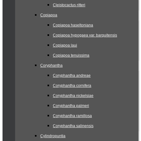
Cleistocactus ritteri
Copiapoa
Copiapoa haseltoniana
Copiapoa hypogaea var. barquitensis
Copiapoa laui
Copiapoa tenuissima
Coryphantha
Coryphantha andreae
Coryphantha cornifera
Coryphantha nickelsiae
Coryphantha palmeri
Coryphantha ramillosa
Coryphantha salinensis
Cylindropuntia