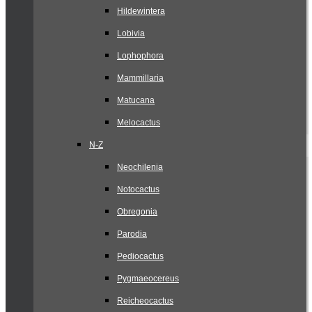
Hildewintera
Lobivia
Lophophora
Mammillaria
Matucana
Melocactus
N-Z
Neochilenia
Notocactus
Obregonia
Parodia
Pediocactus
Pygmaeocereus
Reicheocactus