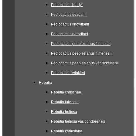
Pediocactus bradyi
Pediocactus despainii
Pediocactus knowltonii
Pediocactus paradinei
Pediocactus peeblesianus fa. maius
Pediocactus peeblesianus f. menzelii
Pediocactus peeblesianus var. fickeisenii
Pediocactus winkleri
Rebutia
Rebutia christinae
Rebutia fulviseta
Rebutia heliosa
Rebutia heliosa var. condorensis
Rebutia kariusiana