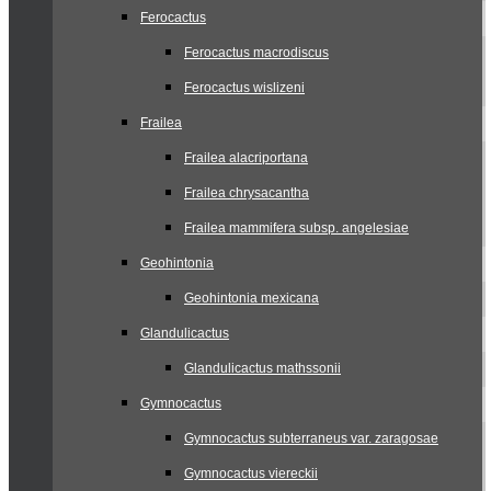
Ferocactus
Ferocactus macrodiscus
Ferocactus wislizeni
Frailea
Frailea alacriportana
Frailea chrysacantha
Frailea mammifera subsp. angelesiae
Geohintonia
Geohintonia mexicana
Glandulicactus
Glandulicactus mathssonii
Gymnocactus
Gymnocactus subterraneus var. zaragosae
Gymnocactus viereckii