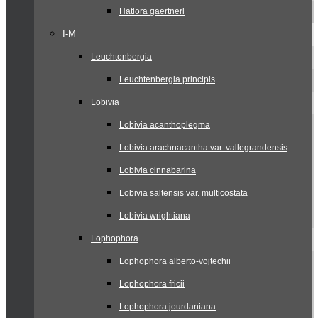
Hatiora gaertneri
I-M
Leuchtenbergia
Leuchtenbergia principis
Lobivia
Lobivia acanthoplegma
Lobivia arachnacantha var. vallegrandensis
Lobivia cinnabarina
Lobivia saltensis var. multicostata
Lobivia wrightiana
Lophophora
Lophophora alberto-vojtechii
Lophophora fricii
Lophophora jourdaniana