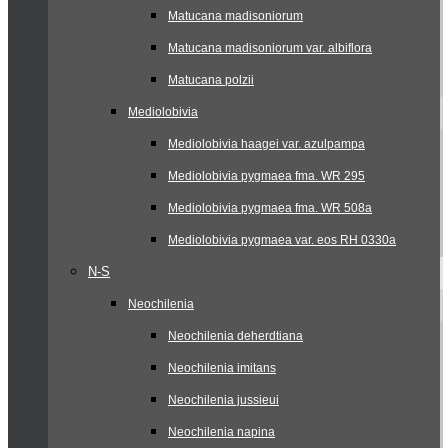
Matucana madisoniorum
Matucana madisoniorum var. albiflora
Matucana polzii
Mediolobivia
Mediolobivia haagei var. azulpampa
Mediolobivia pygmaea fma. WR 295
Mediolobivia pygmaea fma. WR 508a
Mediolobivia pygmaea var. eos RH 0330a
N-S
Neochilenia
Neochilenia deherdtiana
Neochilenia imitans
Neochilenia jussieui
Neochilenia napina