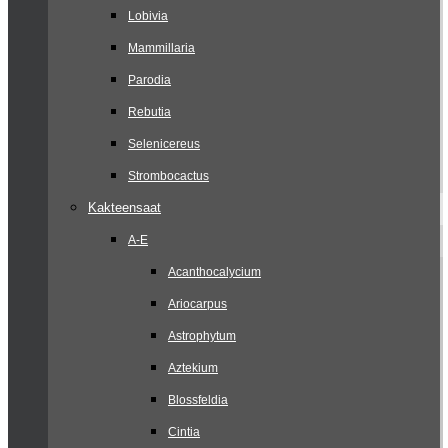
Lobivia
Mammillaria
Parodia
Rebutia
Selenicereus
Strombocactus
Kakteensaat
A-E
Acanthocalycium
Ariocarpus
Astrophytum
Aztekium
Blossfeldia
Cintia