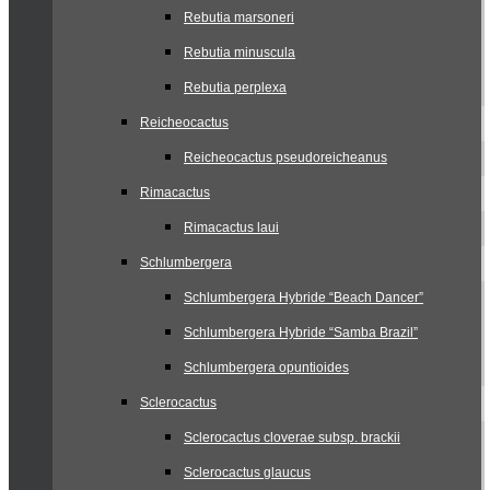
Rebutia marsoneri
Rebutia minuscula
Rebutia perplexa
Reicheocactus
Reicheocactus pseudoreicheanus
Rimacactus
Rimacactus laui
Schlumbergera
Schlumbergera Hybride “Beach Dancer”
Schlumbergera Hybride “Samba Brazil”
Schlumbergera opuntioides
Sclerocactus
Sclerocactus cloverae subsp. brackii
Sclerocactus glaucus