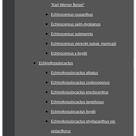
“Karl Werner Beisel”
Echinocereus russanthus
Echinocereus salm-dyckianus
Echinocereus subinermis
Echinocereus viereckii subsp. morricalii
Echinocereus x lloydii
Echinofossulocactus
Echinofossulocactus albatus
Echinofossulocactus coptonogonus
Echinofossulocactus erectocentrus
Echinofossulocactus lamellosus
Echinofossulocactus lloydii
Echinofossulocactus phyllacanthus var.
violaciflorus