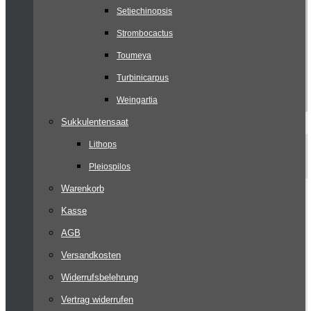
Setiechinopsis
Strombocactus
Toumeya
Turbinicarpus
Weingartia
Sukkulentensaat
Lithops
Pleiospilos
Warenkorb
Kasse
AGB
Versandkosten
Widerrufsbelehrung
Vertrag widerrufen