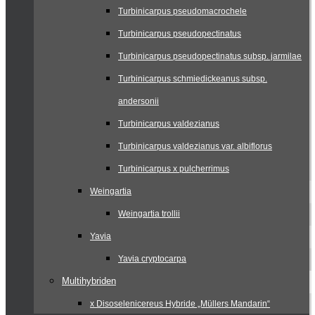
Turbinicarpus pseudomacrochele
Turbinicarpus pseudopectinatus
Turbinicarpus pseudopectinatus subsp. jarmilae
Turbinicarpus schmiedickeanus subsp.
andersonii
Turbinicarpus valdezianus
Turbinicarpus valdezianus var. albiflorus
Turbinicarpus x pulcherrimus
Weingartia
Weingartia trollii
Yavia
Yavia cryptocarpa
Multihybriden
x Disoselenicereus Hybride „Müllers Mandarin“