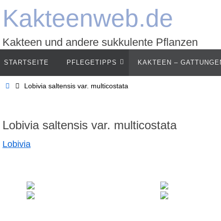
Zum
Kakteenweb.de
Inhalt
springen
Kakteen und andere sukkulente Pflanzen
Zum
STARTSEITE
PFLEGETIPPS
KAKTEEN – GATTUNGE
Inhalt
springen
Start
Lobivia saltensis var. multicostata
Lobivia saltensis var. multicostata
Lobivia