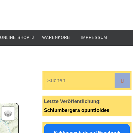
ONLINE-SHOP
WARENKORB
IMPRESSUM
S
Suche
n
Letzte Veröffentlichung
:
Schlumbergera opuntioides
Kakteenweb.de auf Facebook