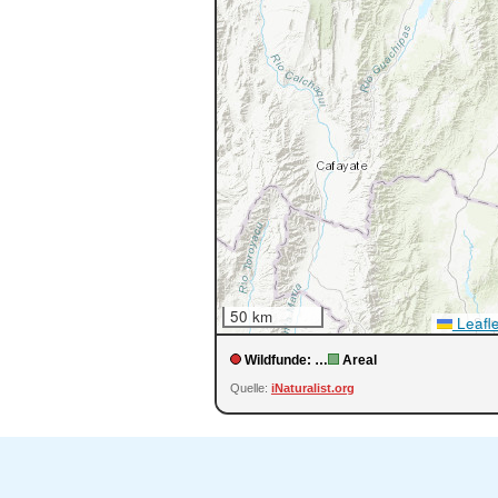
50 km
Leafle
Wildfunde:
…
Areal
Quelle:
iNaturalist.org