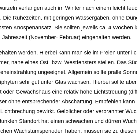
wurzeln verlangen auch im Winter nach einem leicht feu
st. Die Ruhezeiten, mit geringen Wassergaben, ohne Dü
hsten Knospenansatz. Sie sollten jeweils ca. 4 Wochen l
en Jahreszeit (November- Februar) eingehalten werden.
halten werden. Hierbei kann man sie im Freien unter li
r, nahe eines Ost- bzw. Westfensters stellen. Das Süd
eneinstrahlung ungeeignet. Allgemein sollte pralle Sonn
hyten sehr gut unter Glas wachsen. Hierbei sollte aber
 oder Gewächshaus eine relativ hohe Lichtstreuung (dif
äuser ohne entsprechender Abschattung. Empfehlen kann 
e Lichtbrechung bewirkt. Gelblicher oder verbrannter Wuc
zu dunklen Standort hat einen schwachen und dürren Wuch
ürlichen Wachstumsperioden haben, müssen sie zu diesen