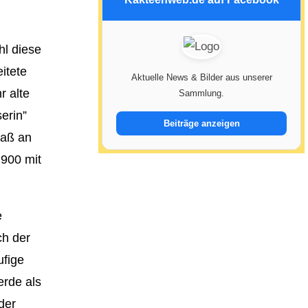
l diese
itete
Aktuelle News & Bilder aus unserer
r alte
Sammlung.
erin”
Beiträge anzeigen
Maß an
1900 mit
e
ch der
ufige
erde als
der