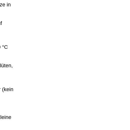
ze in
f
0 °C
lüten,
 (kein
leine