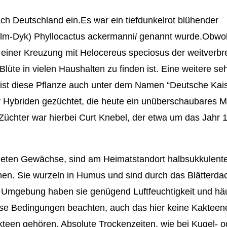
ch Deutschland ein.Es war ein tiefdunkelrot blühender
alm-Dyk) Phyllocactus ackermanni
i
genannt wurde.Obwoh
us einer Kreuzung mit Helocereus speciosus der weitverbre
Blüte in vielen Haushalten zu finden ist. Eine weitere seh
 ist diese Pflanze auch unter dem Namen “Deutsche Kais
r Hybriden gezüchtet, die heute ein unüberschaubares 
e Züchter war hierbei Curt Knebel, der etwa um das Jahr 
hneten Gewächse, sind am Heimatstandort halbsukkulent
hmen. Sie wurzeln in Humus und sind durch das Blätterda
en Umgebung haben sie genügend Luftfeuchtigkeit und hä
ese Bedingungen beachten, auch das hier keine Kakteen
kteen gehören. Absolute Trockenzeiten, wie bei Kugel- o