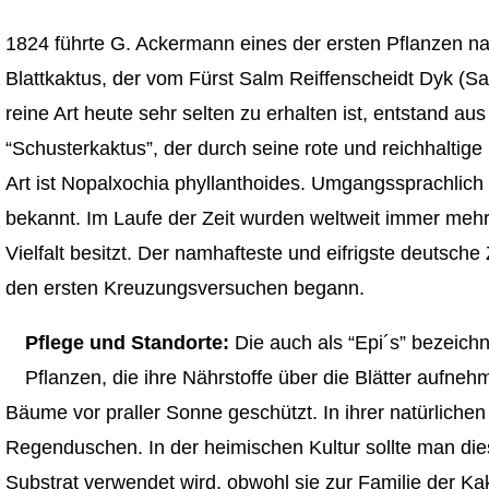
1824 führte G. Ackermann eines der ersten Pflanzen na
Blattkaktus, der vom Fürst Salm Reiffenscheidt Dyk (S
reine Art heute sehr selten zu erhalten ist, entstand a
“Schusterkaktus”, der durch seine rote und reichhaltige 
Art ist Nopalxochia phyllanthoides. Umgangssprachlich
bekannt. Im Laufe der Zeit wurden weltweit immer meh
Vielfalt besitzt. Der namhafteste und eifrigste deutsch
den ersten Kreuzungsversuchen begann.
Pflege und Standorte:
Die auch als “Epi´s” bezeic
Pflanzen, die ihre Nährstoffe über die Blätter aufne
Bäume vor praller Sonne geschützt. In ihrer natürlich
Regenduschen. In der heimischen Kultur sollte man di
Substrat verwendet wird, obwohl sie zur Familie der Ka