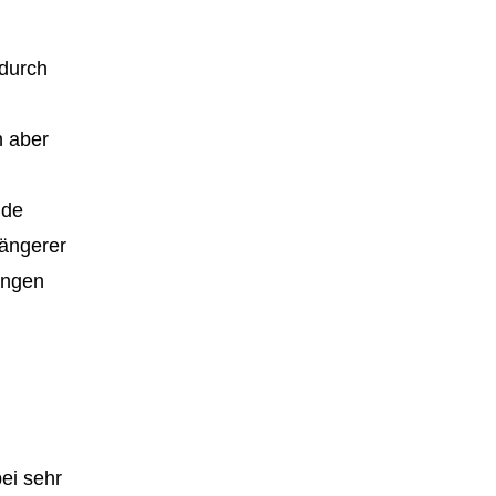
 durch
n aber
nde
längerer
angen
ei sehr