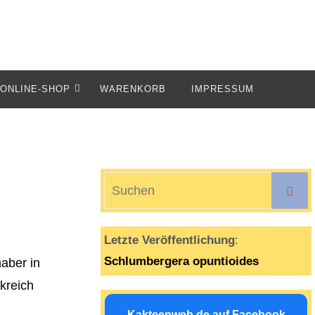
ONLINE-SHOP
WARENKORB
IMPRESSUM
S
Suche
n
Letzte Veröffentlichung
:
Schlumbergera opuntioides
haber in
kreich
Kakteenweb.de auf Facebook