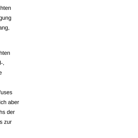
chten
ngung
ang,
chten
-,
e
fuses
ich aber
hs der
s zur