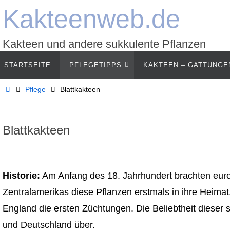
Zum
Kakteenweb.de
Inhalt
springen
Kakteen und andere sukkulente Pflanzen
Zum
STARTSEITE
PFLEGETIPPS
KAKTEEN – GATTUNGE
Inhalt
springen
Start
Pflege
Blattkakteen
Blattkakteen
Historie:
Am Anfang des 18. Jahrhundert brachten eur
Zentralamerikas diese Pflanzen erstmals in ihre Heimat.
England die ersten Züchtungen. Die Beliebtheit dieser s
und Deutschland über.