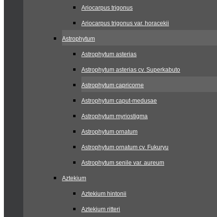
Ariocarpus trigonus
Ariocarpus trigonus var. horacekii
Astrophytum
Astrophytum asterias
Astrophytum asterias cv. Superkabuto
Astrophytum capricorne
Astrophytum caput-medusae
Astrophytum myriostigma
Astrophytum ornatum
Astrophytum ornatum cv. Fukuryu
Astrophytum senile var. aureum
Aztekium
Aztekium hintonii
Aztekium ritteri