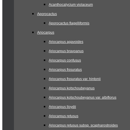
Acanthocalycium violaceum
Aporocactus
Aporocactus flagelliformis
Ariocarpus
Ariocarpus agavoides
Ariocarpus bravoanus
Ariocarpus confusus
Ariocarpus fissuratus
Ariocarpus fissuratus var. hintonii
Ariocarpus kotschoubeyanus
Ariocarpus kotschoubeyanus var. albiflorus
Ariocarpus lloydii
Ariocarpus retusus
Ariocarpus retusus subsp. scapharostroides