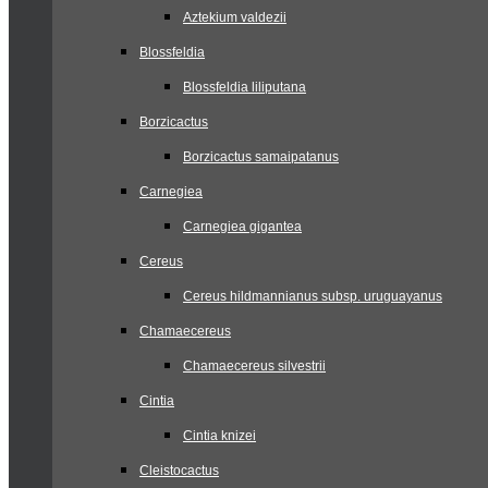
Aztekium valdezii
Blossfeldia
Blossfeldia liliputana
Borzicactus
Borzicactus samaipatanus
Carnegiea
Carnegiea gigantea
Cereus
Cereus hildmannianus subsp. uruguayanus
Chamaecereus
Chamaecereus silvestrii
Cintia
Cintia knizei
Cleistocactus