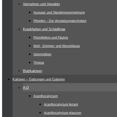
Vermehren und Veredeln
Aussaat- und Stecklingsvermehrung
Pfropfen – Die Veredelungstechniken
Krankheiten und Schädlinge
Pilzinfektion und Fäulnis
Woll-, Schmier- und Wurzelläuse
Spinnmilben
Thripse
Blattkakteen
Kakteen – Gattungen und Galerien
A-D
Acanthocalycium
Acanthocalycium ferrarii
Acanthocalycium glaucum