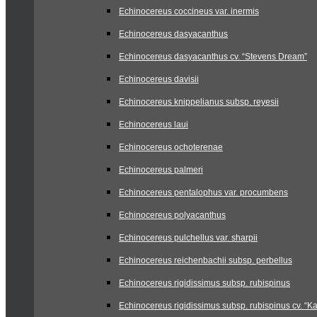
Echinocereus coccineus var. inermis
Echinocereus dasyacanthus
Echinocereus dasyacanthus cv. “Stevens Dream”
Echinocereus davisii
Echinocereus knippelianus subsp. reyesii
Echinocereus laui
Echinocereus ochoterenae
Echinocereus palmeri
Echinocereus pentalophus var. procumbens
Echinocereus polyacanthus
Echinocereus pulchellus var. sharpii
Echinocereus reichenbachii subsp. perbellus
Echinocereus rigidissimus subsp. rubispinus
Echinocereus rigidissimus subsp. rubispinus cv. “Ka