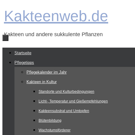
Zum
Kakteenweb.de
Inhalt
springen
Kakteen und andere sukkulente Pflanzen
Zum
Startseite
Inhalt
Pflegetipps
springen
Pflegekalender im Jahr
Kakteen in Kultur
Standorte und Kulturbedingungen
Licht-, Temperatur und Gießempfehlungen
Kakteensubstrat und Umtopfen
Blütenbildung
Wachstumsförderer