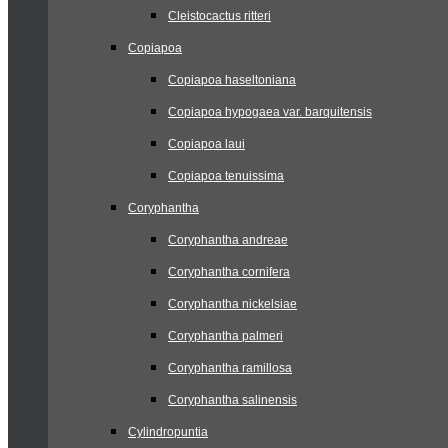
Cleistocactus ritteri
Copiapoa
Copiapoa haseltoniana
Copiapoa hypogaea var. barquitensis
Copiapoa laui
Copiapoa tenuissima
Coryphantha
Coryphantha andreae
Coryphantha cornifera
Coryphantha nickelsiae
Coryphantha palmeri
Coryphantha ramillosa
Coryphantha salinensis
Cylindropuntia