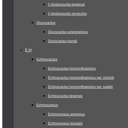
Cylindropuntia bigelovii
Cylindropuntia versicolor
Discocactus
Discocactus araneispinus
Discocactus horstii
E-H
Echinocactus
Echinocactus horizonthalonius
Echinocactus horizonthalonius var. nicholii
Echinocactus horizonthalonius var. subikii
Echinocactus texensis
Echinocereus
Echinocereus amoenus
Echinocereus bonatzii