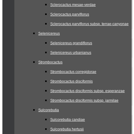
Sclerocactus mesae-verdae
Sclerocactus parviflorus
Sclerocactus parviflorus subsp. terrae-canyonae
Selenicereus
Selenicereus grandiflorus
Selenicereus urbanianus
Strombocactus
Strombocactus corregidorae
Strombocactus disciformis
Strombocactus disciformis subsp. esperanzae
Strombocactus disciformis subsp. jarmilae
Sulcorebutia
Sulcorebutia candiae
Sulcorebutia hertusii