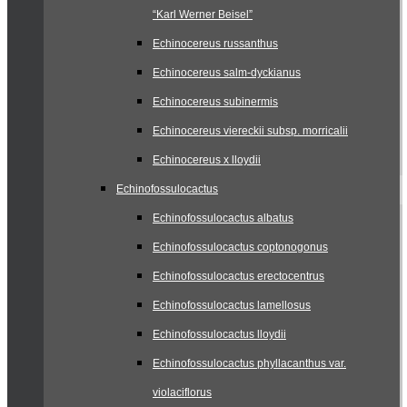
“Karl Werner Beisel”
Echinocereus russanthus
Echinocereus salm-dyckianus
Echinocereus subinermis
Echinocereus viereckii subsp. morricalii
Echinocereus x lloydii
Echinofossulocactus
Echinofossulocactus albatus
Echinofossulocactus coptonogonus
Echinofossulocactus erectocentrus
Echinofossulocactus lamellosus
Echinofossulocactus lloydii
Echinofossulocactus phyllacanthus var.
violaciflorus