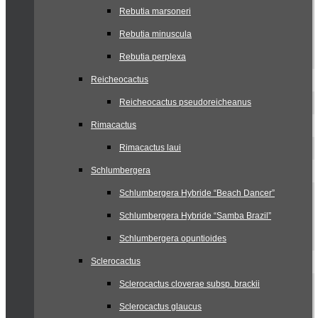
Rebutia marsoneri
Rebutia minuscula
Rebutia perplexa
Reicheocactus
Reicheocactus pseudoreicheanus
Rimacactus
Rimacactus laui
Schlumbergera
Schlumbergera Hybride “Beach Dancer”
Schlumbergera Hybride “Samba Brazil”
Schlumbergera opuntioides
Sclerocactus
Sclerocactus cloverae subsp. brackii
Sclerocactus glaucus