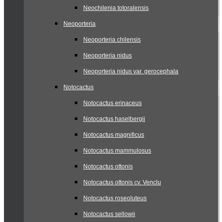
Neochilenia totoralensis
Neoporteria
Neoporteria chilensis
Neoporteria nidus
Neoporteria nidus var. gerocephala
Notocactus
Notocactus erinaceus
Notocactus haselbergii
Notocactus magnificus
Notocactus mammulosus
Notocactus ottonis
Notocactus ottonis cv. Venclu
Notocactus roseoluteus
Notocactus sellowii