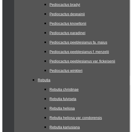
Pediocactus bradyi
Pediocactus despainii
Pediocactus knowltonii
Pediocactus paradinei
Pediocactus peeblesianus fa. maius
Pediocactus peeblesianus f. menzelii
Pediocactus peeblesianus var. fickeisenii
Pediocactus winkleri
Rebutia
Rebutia christinae
Rebutia fulviseta
Rebutia heliosa
Rebutia heliosa var. condorensis
Rebutia kariusiana