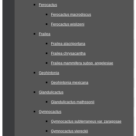
Ferocactus
Ferocactus macrodiscus
Ferocactus wislizeni
Frailea
Frailea alacriportana
Frailea chrysacantha
Frailea mammifera subsp. angelesiae
Geohintonia
Geohintonia mexicana
Glandulicactus
Glandulicactus mathssonii
Gymnocactus
Gymnocactus subterraneus var. zaragosae
Gymnocactus viereckii