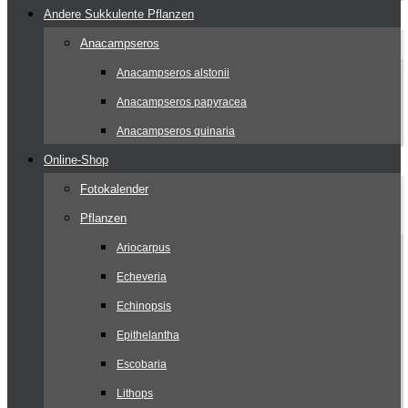
Andere Sukkulente Pflanzen
Anacampseros
Anacampseros alstonii
Anacampseros papyracea
Anacampseros quinaria
Online-Shop
Fotokalender
Pflanzen
Ariocarpus
Echeveria
Echinopsis
Epithelantha
Escobaria
Lithops