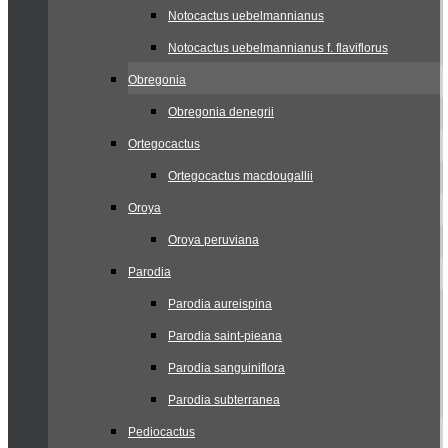
Notocactus uebelmannianus
Notocactus uebelmannianus f. flaviflorus
Obregonia
Obregonia denegrii
Ortegocactus
Ortegocactus macdougallii
Oroya
Oroya peruviana
Parodia
Parodia aureispina
Parodia saint-pieana
Parodia sanguiniflora
Parodia subterranea
Pediocactus