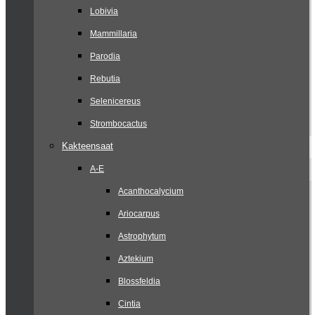
Lobivia
Mammillaria
Parodia
Rebutia
Selenicereus
Strombocactus
Kakteensaat
A-E
Acanthocalycium
Ariocarpus
Astrophytum
Aztekium
Blossfeldia
Cintia