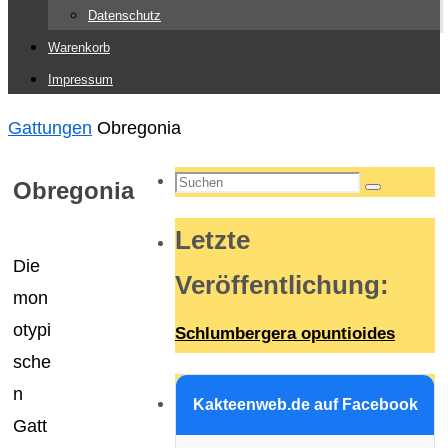
Datenschutz
Warenkorb
Impressum
Start
Gattungen
Obregonia
Suchen
Obregonia
Suchen
nach:
Letzte
Die
Veröffentlichung
:
mon
otypi
Schlumbergera opuntioides
sche
n
Kakteenweb.de auf Facebook
Gatt