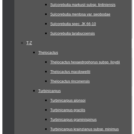
Sulcorebutia markusii subsp. tintiniensis
Sulcorebutia mentosa var. swobodae
Sulcorebutia spec. JK 66-10
Sulcorebutia tarabucoensis
T-Z
Thelocactus
Thelocactus hexaedrophorus subsp. lloydii
Thelocactus macdowellii
Thelocactus rinconensis
Turbinicarpus
Turbinicarpus alonsoi
Turbinicarpus gracilis
Turbinicarpus graminispinus
Turbinicarpus krainzianus subsp. minimus