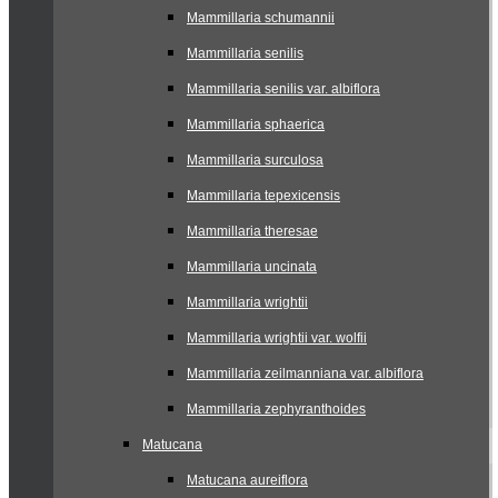
Mammillaria schumannii
Mammillaria senilis
Mammillaria senilis var. albiflora
Mammillaria sphaerica
Mammillaria surculosa
Mammillaria tepexicensis
Mammillaria theresae
Mammillaria uncinata
Mammillaria wrightii
Mammillaria wrightii var. wolfii
Mammillaria zeilmanniana var. albiflora
Mammillaria zephyranthoides
Matucana
Matucana aureiflora