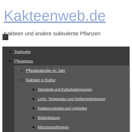
Zum
Kakteenweb.de
Inhalt
springen
Kakteen und andere sukkulente Pflanzen
Zum
Startseite
Inhalt
Pflegetipps
springen
Pflegekalender im Jahr
Kakteen in Kultur
Standorte und Kulturbedingungen
Licht-, Temperatur und Gießempfehlungen
Kakteensubstrat und Umtopfen
Blütenbildung
Wachstumsförderer