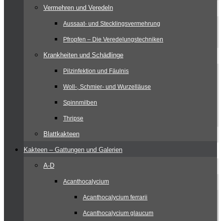
Vermehren und Veredeln
Aussaat- und Stecklingsvermehrung
Pfropfen – Die Veredelungstechniken
Krankheiten und Schädlinge
Pilzinfektion und Fäulnis
Woll-, Schmier- und Wurzelläuse
Spinnmilben
Thripse
Blattkakteen
Kakteen – Gattungen und Galerien
A-D
Acanthocalycium
Acanthocalycium ferrarii
Acanthocalycium glaucum