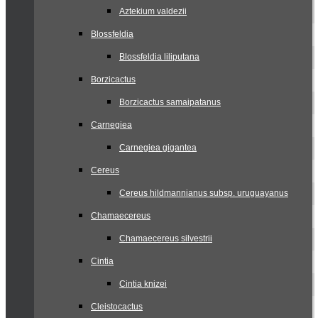
Aztekium valdezii
Blossfeldia
Blossfeldia liliputana
Borzicactus
Borzicactus samaipatanus
Carnegiea
Carnegiea gigantea
Cereus
Cereus hildmannianus subsp. uruguayanus
Chamaecereus
Chamaecereus silvestrii
Cintia
Cintia knizei
Cleistocactus