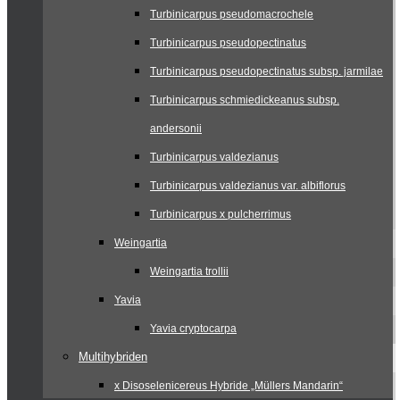
Turbinicarpus pseudomacrochele
Turbinicarpus pseudopectinatus
Turbinicarpus pseudopectinatus subsp. jarmilae
Turbinicarpus schmiedickeanus subsp.
andersonii
Turbinicarpus valdezianus
Turbinicarpus valdezianus var. albiflorus
Turbinicarpus x pulcherrimus
Weingartia
Weingartia trollii
Yavia
Yavia cryptocarpa
Multihybriden
x Disoselenicereus Hybride „Müllers Mandarin“