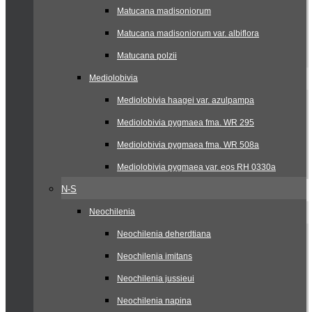
Matucana madisoniorum
Matucana madisoniorum var. albiflora
Matucana polzii
Mediolobivia
Mediolobivia haagei var. azulpampa
Mediolobivia pygmaea fma. WR 295
Mediolobivia pygmaea fma. WR 508a
Mediolobivia pygmaea var. eos RH 0330a
N-S
Neochilenia
Neochilenia deherdtiana
Neochilenia imitans
Neochilenia jussieui
Neochilenia napina