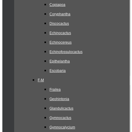
Copiapoa
Coryphantha
Discocactus
Echinocactus
Echinocereus
Echinofossulocactus
Epithelantha
Escobaria
F-M
Frailea
Geohintonia
Glandulicactus
Gymnocactus
Gymnocalycium