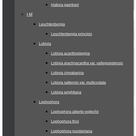
Hatiora gaertneri
I-M
Leuchtenbergia
Leuchtenbergia principis
Lobivia
Lobivia acanthoplegma
Lobivia arachnacantha var. vallegrandensis
Lobivia cinnabarina
Lobivia saltensis var. multicostata
Lobivia wrightiana
Lophophora
Lophophora alberto-vojtechii
Lophophora fricii
Lophophora jourdaniana