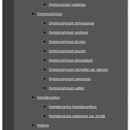
Gymnocactus ysabelae
Gymnocalycium
Gymnocalycium achirasense
Gymnocalycium andreae
Gymnocalycium bicolor
Gymnocalycium bruchii
Gymnocalycium denudatum
Gymnocalycium monvillei var. steineri
Gymnocalycium ragonesei
Gymnocalycium vatteri
Hamatocactus
Hamatocactus hamatacanthus
Hamatocactus setispinus var. orcutti
Hatiora