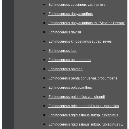
Echinocereus coccineus var. inermis
Echinocereus dasyacanthus
Echinocereus dasyacanthus cv. “Stevens Dream”
Echinocereus davisii
Echinocereus knippelianus subsp. reyesii
Echinocereus laui
Echinocereus ochoterenae
Echinocereus palmeri
Echinocereus pentalophus var. procumbens
Echinocereus polyacanthus
Echinocereus pulchellus var. sharpii
Echinocereus reichenbachii subsp. perbellus
Echinocereus rigidissimus subsp. rubispinus
Echinocereus rigidissimus subsp. rubispinus cv.