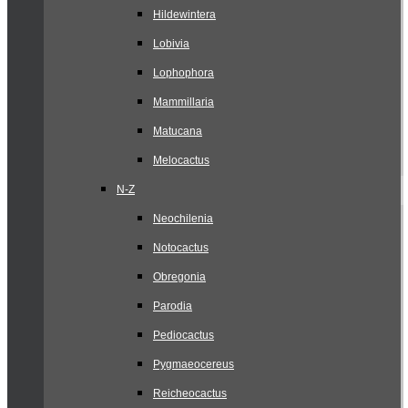
Hildewintera
Lobivia
Lophophora
Mammillaria
Matucana
Melocactus
N-Z
Neochilenia
Notocactus
Obregonia
Parodia
Pediocactus
Pygmaeocereus
Reicheocactus