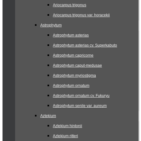
Ariocarpus trigonus
Ariocarpus trigonus var. horacekii
Astrophytum
Astrophytum asterias
Astrophytum asterias cv. Superkabuto
Astrophytum capricorne
Astrophytum caput-medusae
Astrophytum myriostigma
Astrophytum ornatum
Astrophytum ornatum cv. Fukuryu
Astrophytum senile var. aureum
Aztekium
Aztekium hintonii
Aztekium ritteri