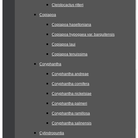
Cleistocactus ritteri
Copiapoa
Copiapoa haseltoniana
Copiapoa hypogaea var. barquitensis
Copiapoa laui
Copiapoa tenuissima
Coryphantha
Coryphantha andreae
Coryphantha cornifera
Coryphantha nickelsiae
Coryphantha palmeri
Coryphantha ramillosa
Coryphantha salinensis
Cylindropuntia