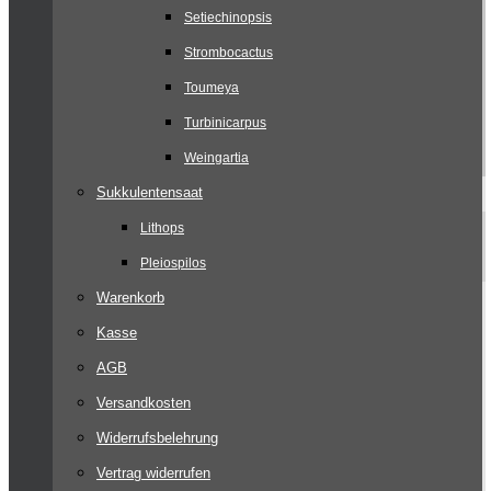
Setiechinopsis
Strombocactus
Toumeya
Turbinicarpus
Weingartia
Sukkulentensaat
Lithops
Pleiospilos
Warenkorb
Kasse
AGB
Versandkosten
Widerrufsbelehrung
Vertrag widerrufen