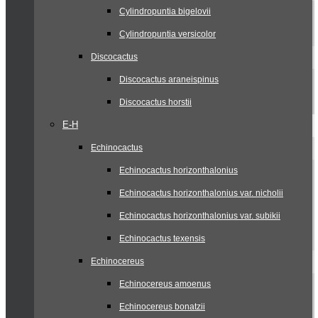
Cylindropuntia bigelovii
Cylindropuntia versicolor
Discocactus
Discocactus araneispinus
Discocactus horstii
E-H
Echinocactus
Echinocactus horizonthalonius
Echinocactus horizonthalonius var. nicholii
Echinocactus horizonthalonius var. subikii
Echinocactus texensis
Echinocereus
Echinocereus amoenus
Echinocereus bonatzii