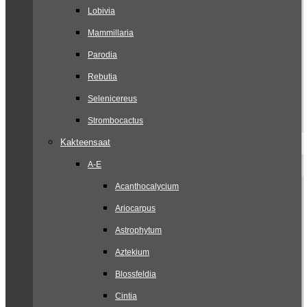
Lobivia
Mammillaria
Parodia
Rebutia
Selenicereus
Strombocactus
Kakteensaat
A-E
Acanthocalycium
Ariocarpus
Astrophytum
Aztekium
Blossfeldia
Cintia