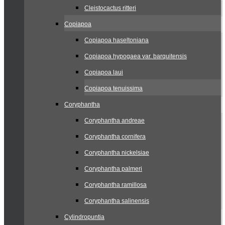
Cleistocactus ritteri
Copiapoa
Copiapoa haseltoniana
Copiapoa hypogaea var. barquitensis
Copiapoa laui
Copiapoa tenuissima
Coryphantha
Coryphantha andreae
Coryphantha cornifera
Coryphantha nickelsiae
Coryphantha palmeri
Coryphantha ramillosa
Coryphantha salinensis
Cylindropuntia