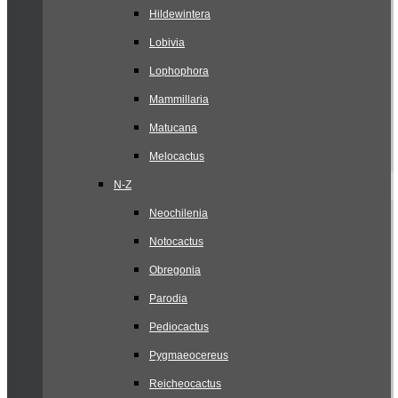
Hildewintera
Lobivia
Lophophora
Mammillaria
Matucana
Melocactus
N-Z
Neochilenia
Notocactus
Obregonia
Parodia
Pediocactus
Pygmaeocereus
Reicheocactus