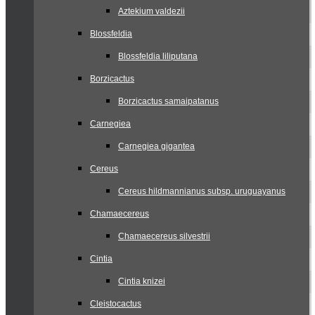
Aztekium valdezii
Blossfeldia
Blossfeldia liliputana
Borzicactus
Borzicactus samaipatanus
Carnegiea
Carnegiea gigantea
Cereus
Cereus hildmannianus subsp. uruguayanus
Chamaecereus
Chamaecereus silvestrii
Cintia
Cintia knizei
Cleistocactus