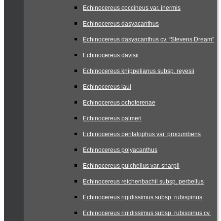
Echinocereus coccineus var. inermis
Echinocereus dasyacanthus
Echinocereus dasyacanthus cv. “Stevens Dream”
Echinocereus davisii
Echinocereus knippelianus subsp. reyesii
Echinocereus laui
Echinocereus ochoterenae
Echinocereus palmeri
Echinocereus pentalophus var. procumbens
Echinocereus polyacanthus
Echinocereus pulchellus var. sharpii
Echinocereus reichenbachii subsp. perbellus
Echinocereus rigidissimus subsp. rubispinus
Echinocereus rigidissimus subsp. rubispinus cv.