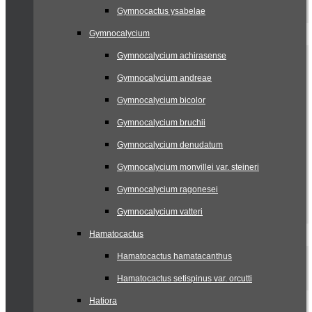
Gymnocactus ysabelae
Gymnocalycium
Gymnocalycium achirasense
Gymnocalycium andreae
Gymnocalycium bicolor
Gymnocalycium bruchii
Gymnocalycium denudatum
Gymnocalycium monvillei var. steineri
Gymnocalycium ragonesei
Gymnocalycium vatteri
Hamatocactus
Hamatocactus hamatacanthus
Hamatocactus setispinus var. orcutti
Hatiora