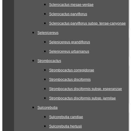
Sclerocactus mesae-verdae
Sclerocactus parviflorus
Sclerocactus parviflorus subsp. terrae-canyonae
Selenicereus
Selenicereus grandiflorus
Selenicereus urbanianus
Strombocactus
Strombocactus corregidorae
Strombocactus disciformis
Strombocactus disciformis subsp. esperanzae
Strombocactus disciformis subsp. jarmilae
Sulcorebutia
Sulcorebutia candiae
Sulcorebutia hertusii