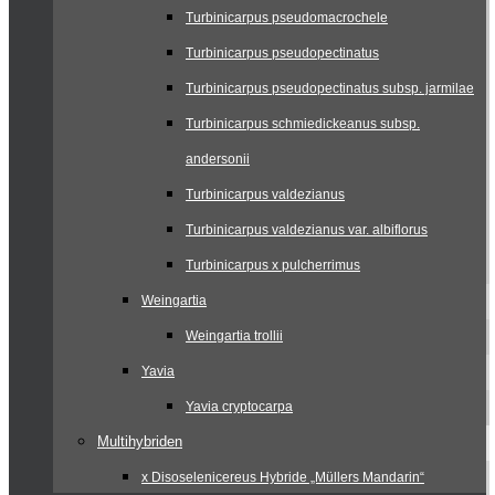
Turbinicarpus pseudomacrochele
Turbinicarpus pseudopectinatus
Turbinicarpus pseudopectinatus subsp. jarmilae
Turbinicarpus schmiedickeanus subsp.
andersonii
Turbinicarpus valdezianus
Turbinicarpus valdezianus var. albiflorus
Turbinicarpus x pulcherrimus
Weingartia
Weingartia trollii
Yavia
Yavia cryptocarpa
Multihybriden
x Disoselenicereus Hybride „Müllers Mandarin“