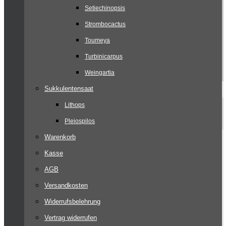
Setiechinopsis
Strombocactus
Toumeya
Turbinicarpus
Weingartia
Sukkulentensaat
Lithops
Pleiospilos
Warenkorb
Kasse
AGB
Versandkosten
Widerrufsbelehrung
Vertrag widerrufen