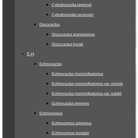
Cylindropuntia bigelovii
Cylindropuntia versicolor
Discocactus
Discocactus araneispinus
Discocactus horstii
E-H
Echinocactus
Echinocactus horizonthalonius
Echinocactus horizonthalonius var. nicholii
Echinocactus horizonthalonius var. subikii
Echinocactus texensis
Echinocereus
Echinocereus amoenus
Echinocereus bonatzii