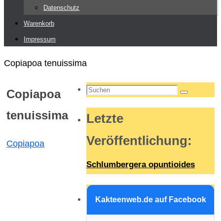
Datenschutz
Warenkorb
Impressum
Start
Copiapoa tenuissima
Suchen
Copiapoa
Suchen
nach:
tenuissima
Letzte
Veröffentlichung
:
Copiapoa
Schlumbergera opuntioides
Kakteenweb.de auf Facebook