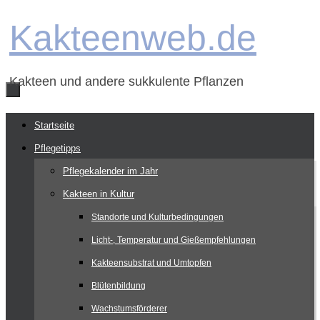
Zum
Kakteenweb.de
Inhalt
springen
Kakteen und andere sukkulente Pflanzen
Zum
Startseite
Inhalt
Pflegetipps
springen
Pflegekalender im Jahr
Kakteen in Kultur
Standorte und Kulturbedingungen
Licht-, Temperatur und Gießempfehlungen
Kakteensubstrat und Umtopfen
Blütenbildung
Wachstumsförderer