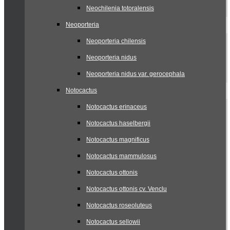
Neochilenia totoralensis
Neoporteria
Neoporteria chilensis
Neoporteria nidus
Neoporteria nidus var. gerocephala
Notocactus
Notocactus erinaceus
Notocactus haselbergii
Notocactus magnificus
Notocactus mammulosus
Notocactus ottonis
Notocactus ottonis cv. Venclu
Notocactus roseoluteus
Notocactus sellowii