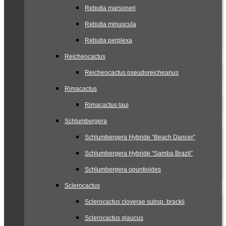
Rebutia marsoneri
Rebutia minuscula
Rebutia perplexa
Reicheocactus
Reicheocactus pseudoreicheanus
Rimacactus
Rimacactus laui
Schlumbergera
Schlumbergera Hybride “Beach Dancer”
Schlumbergera Hybride “Samba Brazil”
Schlumbergera opuntioides
Sclerocactus
Sclerocactus cloverae subsp. brackii
Sclerocactus glaucus