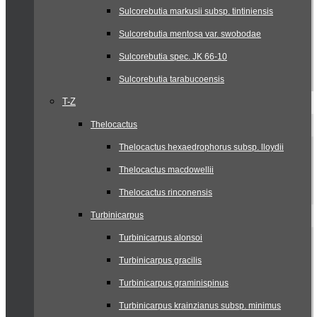
Sulcorebutia markusii subsp. tintiniensis
Sulcorebutia mentosa var. swobodae
Sulcorebutia spec. JK 66-10
Sulcorebutia tarabucoensis
T-Z
Thelocactus
Thelocactus hexaedrophorus subsp. lloydii
Thelocactus macdowellii
Thelocactus rinconensis
Turbinicarpus
Turbinicarpus alonsoi
Turbinicarpus gracilis
Turbinicarpus graminispinus
Turbinicarpus krainzianus subsp. minimus