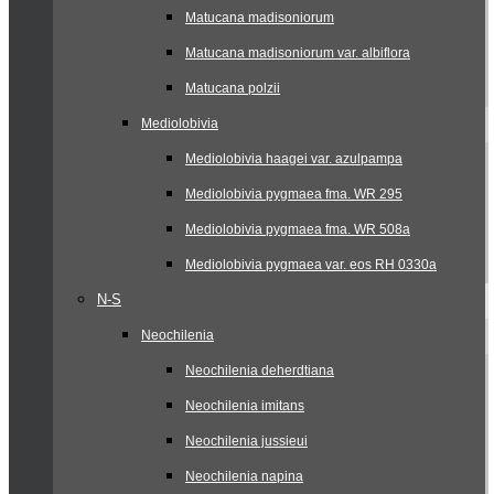
Matucana madisoniorum
Matucana madisoniorum var. albiflora
Matucana polzii
Mediolobivia
Mediolobivia haagei var. azulpampa
Mediolobivia pygmaea fma. WR 295
Mediolobivia pygmaea fma. WR 508a
Mediolobivia pygmaea var. eos RH 0330a
N-S
Neochilenia
Neochilenia deherdtiana
Neochilenia imitans
Neochilenia jussieui
Neochilenia napina