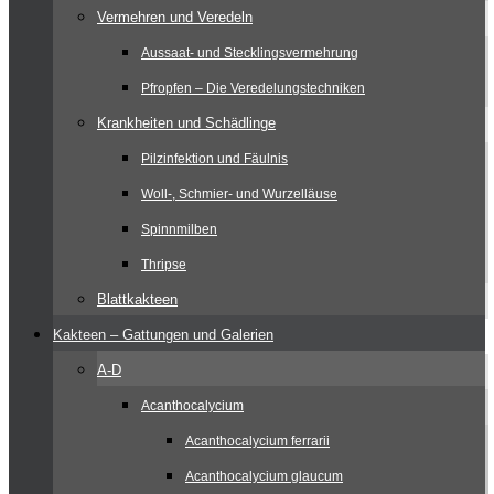
Vermehren und Veredeln
Aussaat- und Stecklingsvermehrung
Pfropfen – Die Veredelungstechniken
Krankheiten und Schädlinge
Pilzinfektion und Fäulnis
Woll-, Schmier- und Wurzelläuse
Spinnmilben
Thripse
Blattkakteen
Kakteen – Gattungen und Galerien
A-D
Acanthocalycium
Acanthocalycium ferrarii
Acanthocalycium glaucum