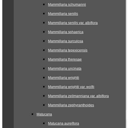
Mammillaria schumannii
Mammillaria senilis
Mammillaria senilis var. albiflora
Mammillaria sphaerica
Mammillaria surculosa
Mammillaria tepexicensis
Mammillaria theresae
Mammillaria uncinata
Mammillaria wrightii
Mammillaria wrightii var. wolfii
Mammillaria zeilmanniana var. albiflora
Mammillaria zephyranthoides
Matucana
Matucana aureiflora