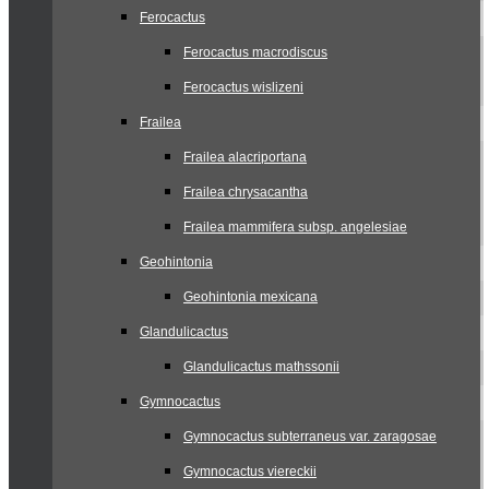
Ferocactus
Ferocactus macrodiscus
Ferocactus wislizeni
Frailea
Frailea alacriportana
Frailea chrysacantha
Frailea mammifera subsp. angelesiae
Geohintonia
Geohintonia mexicana
Glandulicactus
Glandulicactus mathssonii
Gymnocactus
Gymnocactus subterraneus var. zaragosae
Gymnocactus viereckii