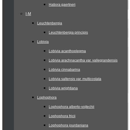
Hatiora gaertneri
I-M
Leuchtenbergia
Leuchtenbergia principis
Lobivia
Lobivia acanthoplegma
Lobivia arachnacantha var. vallegrandensis
Lobivia cinnabarina
Lobivia saltensis var. multicostata
Lobivia wrightiana
Lophophora
Lophophora alberto-vojtechii
Lophophora fricii
Lophophora jourdaniana