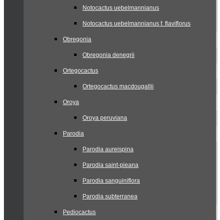
Notocactus uebelmannianus
Notocactus uebelmannianus f. flaviflorus
Obregonia
Obregonia denegrii
Ortegocactus
Ortegocactus macdougallii
Oroya
Oroya peruviana
Parodia
Parodia aureispina
Parodia saint-pieana
Parodia sanguiniflora
Parodia subterranea
Pediocactus