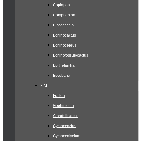
Copiapoa
Coryphantha
Discocactus
Echinocactus
Echinocereus
Echinofossulocactus
Epithelantha
Escobaria
F-M
Frailea
Geohintonia
Glandulicactus
Gymnocactus
Gymnocalycium