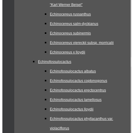
“Karl Werner Beisel”
Echinocereus russanthus
Echinocereus salm-dyckianus
Echinocereus subinermis
Echinocereus viereckii subsp. morricalii
Echinocereus x lloydii
Echinofossulocactus
Echinofossulocactus albatus
Echinofossulocactus coptonogonus
Echinofossulocactus erectocentrus
Echinofossulocactus lamellosus
Echinofossulocactus lloydii
Echinofossulocactus phyllacanthus var.
violaciflorus