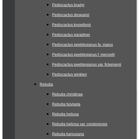
Pediocactus bradyi
Pediocactus despainii
Pediocactus knowltonii
Pediocactus paradinei
Pediocactus peeblesianus fa. maius
Pediocactus peeblesianus f. menzelii
Pediocactus peeblesianus var. fickeisenii
Pediocactus winkleri
Rebutia
Rebutia christinae
Rebutia fulviseta
Rebutia heliosa
Rebutia heliosa var. condorensis
Rebutia kariusiana