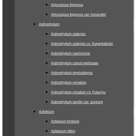
Ariocarpus trigonus
Ariocarpus trigonus var. horacekii
Astrophytum
Astrophytum asterias
Astrophytum asterias cv. Superkabuto
Astrophytum capricorne
Astrophytum caput-medusae
Astrophytum myriostigma
Astrophytum ornatum
Astrophytum ornatum cv. Fukuryu
Astrophytum senile var. aureum
Aztekium
Aztekium hintonii
Aztekium ritteri