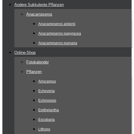
Andere Sukkulente Pflanzen
Anacampseros
Anacampseros alstonii
Anacampseros papyracea
Anacampseros quinaria
Online-Shop
Fotokalender
Pflanzen
Ariocarpus
Echeveria
Echinopsis
Epithelantha
Escobaria
Lithops