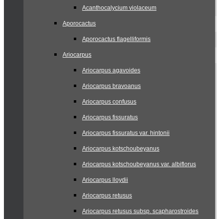
Acanthocalycium violaceum
Aporocactus
Aporocactus flagelliformis
Ariocarpus
Ariocarpus agavoides
Ariocarpus bravoanus
Ariocarpus confusus
Ariocarpus fissuratus
Ariocarpus fissuratus var. hintonii
Ariocarpus kotschoubeyanus
Ariocarpus kotschoubeyanus var. albiflorus
Ariocarpus lloydii
Ariocarpus retusus
Ariocarpus retusus subsp. scapharostroides