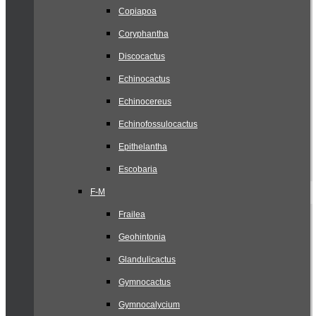
Copiapoa
Coryphantha
Discocactus
Echinocactus
Echinocereus
Echinofossulocactus
Epithelantha
Escobaria
F-M
Frailea
Geohintonia
Glandulicactus
Gymnocactus
Gymnocalycium