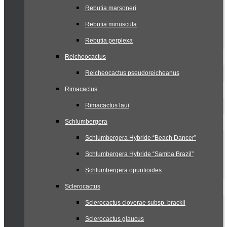
Rebutia marsoneri
Rebutia minuscula
Rebutia perplexa
Reicheocactus
Reicheocactus pseudoreicheanus
Rimacactus
Rimacactus laui
Schlumbergera
Schlumbergera Hybride “Beach Dancer”
Schlumbergera Hybride “Samba Brazil”
Schlumbergera opuntioides
Sclerocactus
Sclerocactus cloverae subsp. brackii
Sclerocactus glaucus