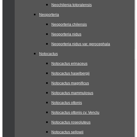
Neochilenia totoralensis
Neoporteria
Neoporteria chilensis
Neoporteria nidus
Neoporteria nidus var. gerocephala
Notocactus
Notocactus erinaceus
Notocactus haselbergii
Notocactus magnificus
Notocactus mammulosus
Notocactus ottonis
Notocactus ottonis cv. Venclu
Notocactus roseoluteus
Notocactus sellowii