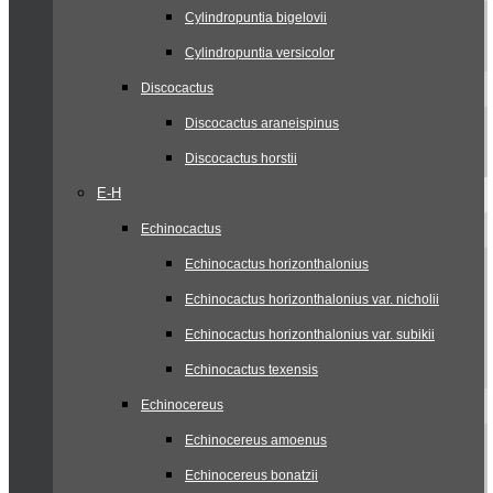
Cylindropuntia bigelovii
Cylindropuntia versicolor
Discocactus
Discocactus araneispinus
Discocactus horstii
E-H
Echinocactus
Echinocactus horizonthalonius
Echinocactus horizonthalonius var. nicholii
Echinocactus horizonthalonius var. subikii
Echinocactus texensis
Echinocereus
Echinocereus amoenus
Echinocereus bonatzii