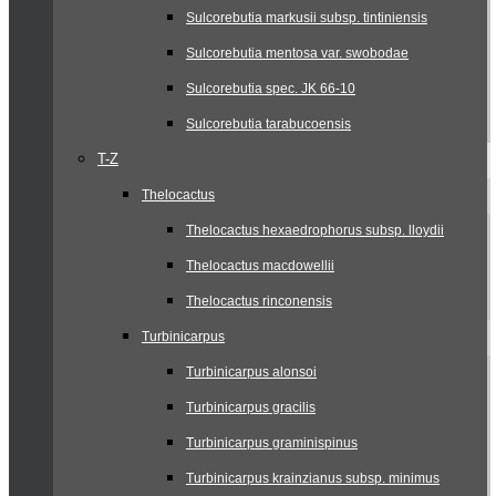
Sulcorebutia markusii subsp. tintiniensis
Sulcorebutia mentosa var. swobodae
Sulcorebutia spec. JK 66-10
Sulcorebutia tarabucoensis
T-Z
Thelocactus
Thelocactus hexaedrophorus subsp. lloydii
Thelocactus macdowellii
Thelocactus rinconensis
Turbinicarpus
Turbinicarpus alonsoi
Turbinicarpus gracilis
Turbinicarpus graminispinus
Turbinicarpus krainzianus subsp. minimus