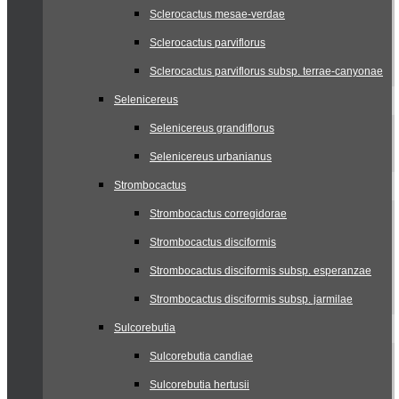
Sclerocactus mesae-verdae
Sclerocactus parviflorus
Sclerocactus parviflorus subsp. terrae-canyonae
Selenicereus
Selenicereus grandiflorus
Selenicereus urbanianus
Strombocactus
Strombocactus corregidorae
Strombocactus disciformis
Strombocactus disciformis subsp. esperanzae
Strombocactus disciformis subsp. jarmilae
Sulcorebutia
Sulcorebutia candiae
Sulcorebutia hertusii