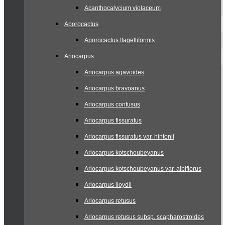
Acanthocalycium violaceum
Aporocactus
Aporocactus flagelliformis
Ariocarpus
Ariocarpus agavoides
Ariocarpus bravoanus
Ariocarpus confusus
Ariocarpus fissuratus
Ariocarpus fissuratus var. hintonii
Ariocarpus kotschoubeyanus
Ariocarpus kotschoubeyanus var. albiflorus
Ariocarpus lloydii
Ariocarpus retusus
Ariocarpus retusus subsp. scapharostroides