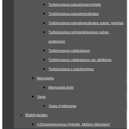
Turbinicarpus pseudomacrochele
Turbinicarpus pseudopectinatus
Turbinicarpus pseudopectinatus subsp. jarmilae
Turbinicarpus schmiedickeanus subsp.
andersonii
Turbinicarpus valdezianus
Turbinicarpus valdezianus var. albiflorus
Turbinicarpus x pulcherrimus
Weingartia
Weingartia trollii
Yavia
Yavia cryptocarpa
Multihybriden
x Disoselenicereus Hybride „Müllers Mandarin“