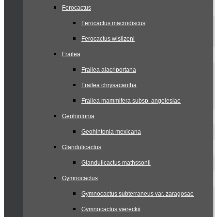
Ferocactus
Ferocactus macrodiscus
Ferocactus wislizeni
Frailea
Frailea alacriportana
Frailea chrysacantha
Frailea mammifera subsp. angelesiae
Geohintonia
Geohintonia mexicana
Glandulicactus
Glandulicactus mathssonii
Gymnocactus
Gymnocactus subterraneus var. zaragosae
Gymnocactus viereckii