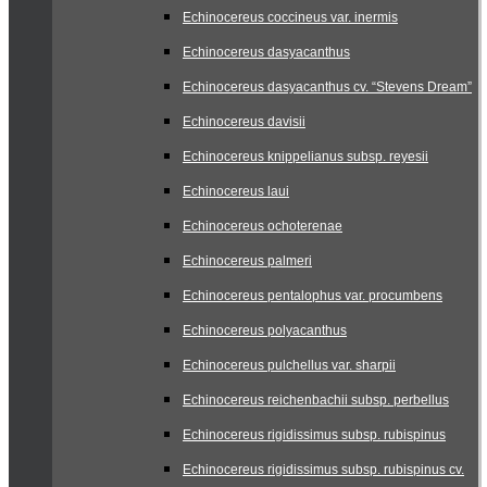
Echinocereus coccineus var. inermis
Echinocereus dasyacanthus
Echinocereus dasyacanthus cv. “Stevens Dream”
Echinocereus davisii
Echinocereus knippelianus subsp. reyesii
Echinocereus laui
Echinocereus ochoterenae
Echinocereus palmeri
Echinocereus pentalophus var. procumbens
Echinocereus polyacanthus
Echinocereus pulchellus var. sharpii
Echinocereus reichenbachii subsp. perbellus
Echinocereus rigidissimus subsp. rubispinus
Echinocereus rigidissimus subsp. rubispinus cv.