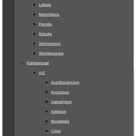
Lobivia
Mammillaria
Parodia
Rebutia
Selenicereus
Strombocactus
Kakteensaat
A-E
Acanthocalycium
Ariocarpus
Astrophytum
Aztekium
Blossfeldia
Cintia