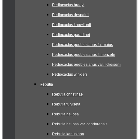
Pediocactus bradyi
Pediocactus despainii
Pediocactus knowltonii
Pediocactus paradinei
Pediocactus peeblesianus fa. maius
Pediocactus peeblesianus f. menzelii
Pediocactus peeblesianus var. fickeisenii
Pediocactus winkleri
Rebutia
Rebutia christinae
Rebutia fulviseta
Rebutia heliosa
Rebutia heliosa var. condorensis
Rebutia kariusiana