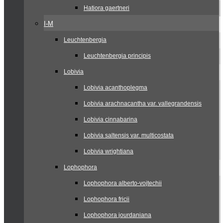
Hatiora gaertneri
I-M
Leuchtenbergia
Leuchtenbergia principis
Lobivia
Lobivia acanthoplegma
Lobivia arachnacantha var. vallegrandensis
Lobivia cinnabarina
Lobivia saltensis var. multicostata
Lobivia wrightiana
Lophophora
Lophophora alberto-vojtechii
Lophophora fricii
Lophophora jourdaniana