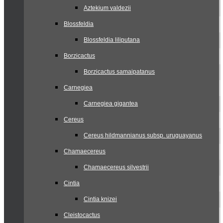
Aztekium valdezii
Blossfeldia
Blossfeldia liliputana
Borzicactus
Borzicactus samaipatanus
Carnegiea
Carnegiea gigantea
Cereus
Cereus hildmannianus subsp. uruguayanus
Chamaecereus
Chamaecereus silvestrii
Cintia
Cintia knizei
Cleistocactus