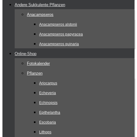
Andere Sukkulente Pflanzen
Anacampseros
Anacampseros alstonii
Anacampseros papyracea
Anacampseros quinaria
Online-Shop
Fotokalender
Pflanzen
Ariocarpus
Echeveria
Echinopsis
Epithelantha
Escobaria
Lithops