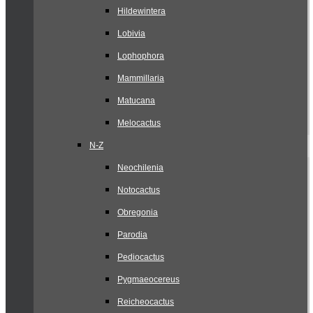
Hildewintera
Lobivia
Lophophora
Mammillaria
Matucana
Melocactus
N-Z
Neochilenia
Notocactus
Obregonia
Parodia
Pediocactus
Pygmaeocereus
Reicheocactus