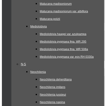
Matucana madisoniorum
Matucana madisoniorum var. albiflora
Matucana polzii
Mediolobivia
Mediolobivia haagei var. azulpampa
Mediolobivia pygmaea fma. WR 295
Mediolobivia pygmaea fma. WR 508a
Mediolobivia pygmaea var. eos RH 0330a
N-S
Neochilenia
Neochilenia deherdtiana
Neochilenia imitans
Neochilenia jussieui
Neochilenia napina