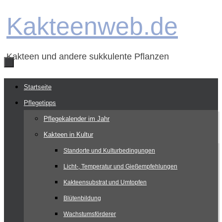
Zum
Kakteenweb.de
Inhalt
springen
Kakteen und andere sukkulente Pflanzen
Zum
Startseite
Inhalt
Pflegetipps
springen
Pflegekalender im Jahr
Kakteen in Kultur
Standorte und Kulturbedingungen
Licht-, Temperatur und Gießempfehlungen
Kakteensubstrat und Umtopfen
Blütenbildung
Wachstumsförderer