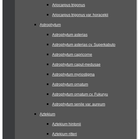
Ariocarpus trigonus
Ariocarpus trigonus var. horacekii
Astrophytum
Astrophytum asterias
Astrophytum asterias cv. Superkabuto
Astrophytum capricorne
Astrophytum caput-medusae
Astrophytum myriostigma
Astrophytum ornatum
Astrophytum ornatum cv. Fukuryu
Astrophytum senile var. aureum
Aztekium
Aztekium hintonii
Aztekium ritteri