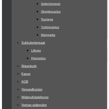
Setiechinopsis
Strombocactus
Toumeya
Turbinicarpus
Weingartia
Sukkulentensaat
Lithops
Pleiospilos
Warenkorb
Kasse
AGB
Versandkosten
Widerrufsbelehrung
Vertrag widerrufen