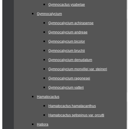
Gymnocactus ysabelae
Gymnocalycium
Gymnocalycium achirasense
Gymnocalycium andreae
Gymnocalycium bicolor
Gymnocalycium bruchii
Gymnocalycium denudatum
Gymnocalycium monvillei var. steineri
Gymnocalycium ragonesei
Gymnocalycium vatteri
Hamatocactus
Hamatocactus hamatacanthus
Hamatocactus setispinus var. orcutti
Hatiora