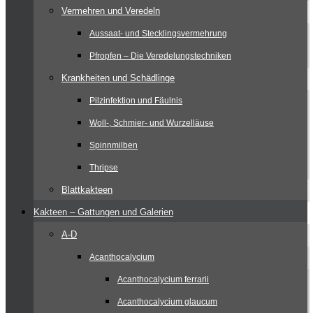
Vermehren und Veredeln
Aussaat- und Stecklingsvermehrung
Pfropfen – Die Veredelungstechniken
Krankheiten und Schädlinge
Pilzinfektion und Fäulnis
Woll-, Schmier- und Wurzelläuse
Spinnmilben
Thripse
Blattkakteen
Kakteen – Gattungen und Galerien
A-D
Acanthocalycium
Acanthocalycium ferrarii
Acanthocalycium glaucum