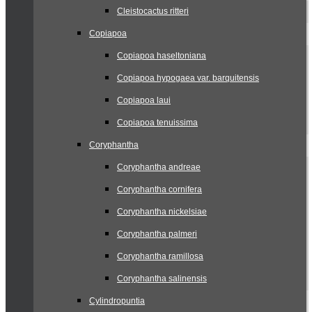
Cleistocactus ritteri
Copiapoa
Copiapoa haseltoniana
Copiapoa hypogaea var. barquitensis
Copiapoa laui
Copiapoa tenuissima
Coryphantha
Coryphantha andreae
Coryphantha cornifera
Coryphantha nickelsiae
Coryphantha palmeri
Coryphantha ramillosa
Coryphantha salinensis
Cylindropuntia