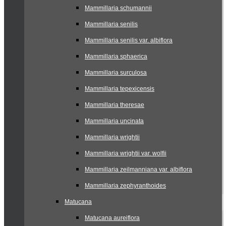
Mammillaria schumannii
Mammillaria senilis
Mammillaria senilis var. albiflora
Mammillaria sphaerica
Mammillaria surculosa
Mammillaria tepexicensis
Mammillaria theresae
Mammillaria uncinata
Mammillaria wrightii
Mammillaria wrightii var. wolfii
Mammillaria zeilmanniana var. albiflora
Mammillaria zephyranthoides
Matucana
Matucana aureiflora