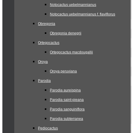
Notocactus uebelmannianus
Notocactus uebelmannianus f. flaviflorus
Obregonia
Obregonia denegrii
Ortegocactus
Ortegocactus macdougallii
Oroya
Oroya peruviana
Parodia
Parodia aureispina
Parodia saint-pieana
Parodia sanguiniflora
Parodia subterranea
Pediocactus