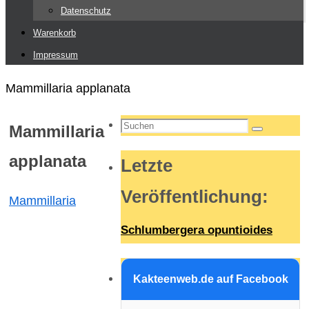
Datenschutz
Warenkorb
Impressum
Start
Mammillaria applanata
Suchen
Mammillaria
Suchen
nach:
applanata
Letzte
Veröffentlichung
:
Mammillaria
Schlumbergera opuntioides
Kakteenweb.de auf Facebook