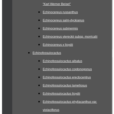
“Karl Werner Beisel”
Echinocereus russanthus
Echinocereus salm-dyckianus
Echinocereus subinermis
Echinocereus viereckii subsp. morricalii
Echinocereus x lloydii
Echinofossulocactus
Echinofossulocactus albatus
Echinofossulocactus coptonogonus
Echinofossulocactus erectocentrus
Echinofossulocactus lamellosus
Echinofossulocactus lloydii
Echinofossulocactus phyllacanthus var.
violaciflorus