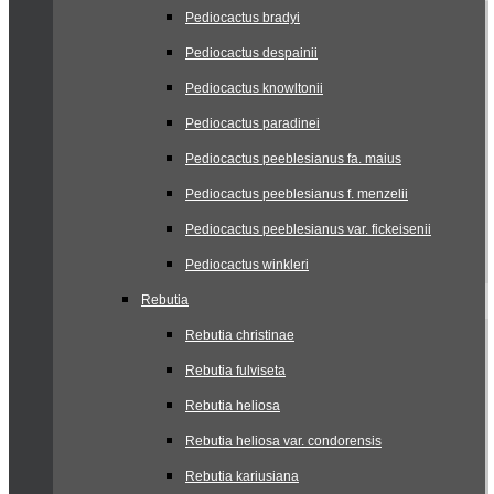
Pediocactus bradyi
Pediocactus despainii
Pediocactus knowltonii
Pediocactus paradinei
Pediocactus peeblesianus fa. maius
Pediocactus peeblesianus f. menzelii
Pediocactus peeblesianus var. fickeisenii
Pediocactus winkleri
Rebutia
Rebutia christinae
Rebutia fulviseta
Rebutia heliosa
Rebutia heliosa var. condorensis
Rebutia kariusiana