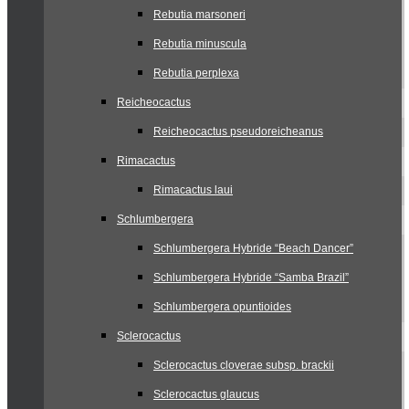
Rebutia marsoneri
Rebutia minuscula
Rebutia perplexa
Reicheocactus
Reicheocactus pseudoreicheanus
Rimacactus
Rimacactus laui
Schlumbergera
Schlumbergera Hybride “Beach Dancer”
Schlumbergera Hybride “Samba Brazil”
Schlumbergera opuntioides
Sclerocactus
Sclerocactus cloverae subsp. brackii
Sclerocactus glaucus