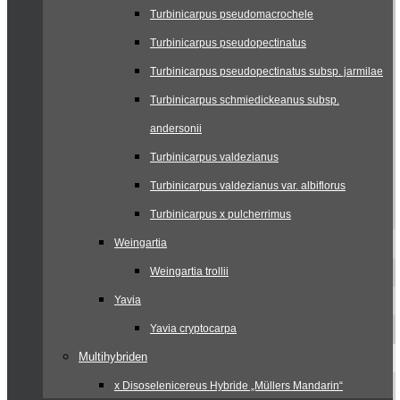
Turbinicarpus pseudomacrochele
Turbinicarpus pseudopectinatus
Turbinicarpus pseudopectinatus subsp. jarmilae
Turbinicarpus schmiedickeanus subsp.
andersonii
Turbinicarpus valdezianus
Turbinicarpus valdezianus var. albiflorus
Turbinicarpus x pulcherrimus
Weingartia
Weingartia trollii
Yavia
Yavia cryptocarpa
Multihybriden
x Disoselenicereus Hybride „Müllers Mandarin“