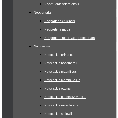
Neochilenia totoralensis
Neoporteria
Neoporteria chilensis
Neoporteria nidus
Neoporteria nidus var. gerocephala
Notocactus
Notocactus erinaceus
Notocactus haselbergii
Notocactus magnificus
Notocactus mammulosus
Notocactus ottonis
Notocactus ottonis cv. Venclu
Notocactus roseoluteus
Notocactus sellowii