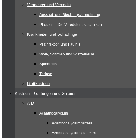
Vermehren und Veredeln
Aussaat- und Stecklingsvermehrung
Pfropfen – Die Veredelungstechniken
Krankheiten und Schädlinge
Pilzinfektion und Fäulnis
Woll-, Schmier- und Wurzelläuse
Spinnmilben
Thripse
Blattkakteen
Kakteen – Gattungen und Galerien
A-D
Acanthocalycium
Acanthocalycium ferrarii
Acanthocalycium glaucum