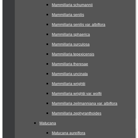
Mammillaria schumannii
Mammillaria senilis
Mammillaria senilis var. albiflora
Mammillaria sphaerica
Mammillaria surculosa
Mammillaria tepexicensis
Mammillaria theresae
Mammillaria uncinata
Mammillaria wrightii
Mammillaria wrightii var. wolfii
Mammillaria zeilmanniana var. albiflora
Mammillaria zephyranthoides
Matucana
Matucana aureiflora