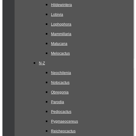
Hildewintera
Lobivia
Lophophora
Mammillaria
Matucana
Melocactus
N-Z
Neochilenia
Notocactus
Obregonia
Parodia
Pediocactus
Pygmaeocereus
Reicheocactus