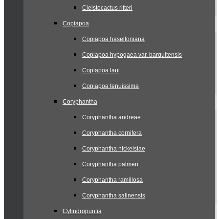
Cleistocactus ritteri
Copiapoa
Copiapoa haseltoniana
Copiapoa hypogaea var. barquitensis
Copiapoa laui
Copiapoa tenuissima
Coryphantha
Coryphantha andreae
Coryphantha cornifera
Coryphantha nickelsiae
Coryphantha palmeri
Coryphantha ramillosa
Coryphantha salinensis
Cylindropuntia