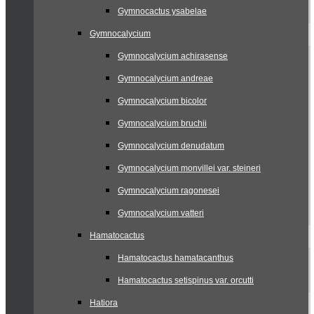
Gymnocactus ysabelae
Gymnocalycium
Gymnocalycium achirasense
Gymnocalycium andreae
Gymnocalycium bicolor
Gymnocalycium bruchii
Gymnocalycium denudatum
Gymnocalycium monvillei var. steineri
Gymnocalycium ragonesei
Gymnocalycium vatteri
Hamatocactus
Hamatocactus hamatacanthus
Hamatocactus setispinus var. orcutti
Hatiora