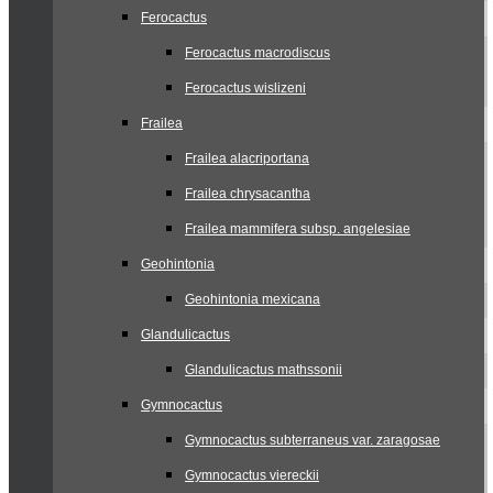
Ferocactus
Ferocactus macrodiscus
Ferocactus wislizeni
Frailea
Frailea alacriportana
Frailea chrysacantha
Frailea mammifera subsp. angelesiae
Geohintonia
Geohintonia mexicana
Glandulicactus
Glandulicactus mathssonii
Gymnocactus
Gymnocactus subterraneus var. zaragosae
Gymnocactus viereckii