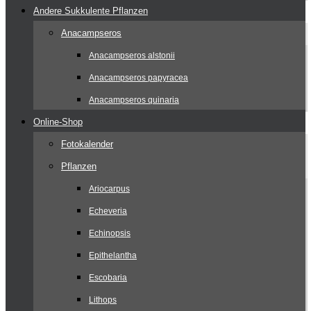
Andere Sukkulente Pflanzen
Anacampseros
Anacampseros alstonii
Anacampseros papyracea
Anacampseros quinaria
Online-Shop
Fotokalender
Pflanzen
Ariocarpus
Echeveria
Echinopsis
Epithelantha
Escobaria
Lithops