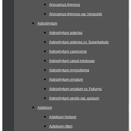
Ariocarpus trigonus
Ariocarpus trigonus var. horacekii
Astrophytum
Astrophytum asterias
Astrophytum asterias cv. Superkabuto
Astrophytum capricorne
Astrophytum caput-medusae
Astrophytum myriostigma
Astrophytum ornatum
Astrophytum ornatum cv. Fukuryu
Astrophytum senile var. aureum
Aztekium
Aztekium hintonii
Aztekium ritteri