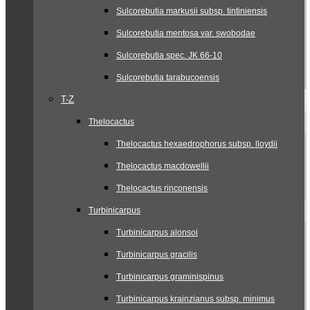
Sulcorebutia markusii subsp. tintiniensis
Sulcorebutia mentosa var. swobodae
Sulcorebutia spec. JK 66-10
Sulcorebutia tarabucoensis
T-Z
Thelocactus
Thelocactus hexaedrophorus subsp. lloydii
Thelocactus macdowellii
Thelocactus rinconensis
Turbinicarpus
Turbinicarpus alonsoi
Turbinicarpus gracilis
Turbinicarpus graminispinus
Turbinicarpus krainzianus subsp. minimus