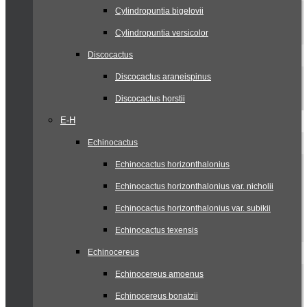
Cylindropuntia bigelovii
Cylindropuntia versicolor
Discocactus
Discocactus araneispinus
Discocactus horstii
E-H
Echinocactus
Echinocactus horizonthalonius
Echinocactus horizonthalonius var. nicholii
Echinocactus horizonthalonius var. subikii
Echinocactus texensis
Echinocereus
Echinocereus amoenus
Echinocereus bonatzii