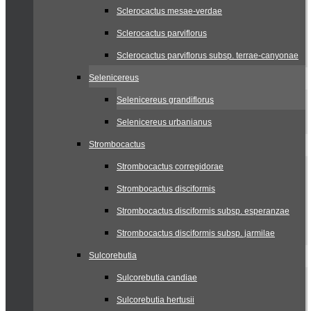
Sclerocactus mesae-verdae
Sclerocactus parviflorus
Sclerocactus parviflorus subsp. terrae-canyonae
Selenicereus
Selenicereus grandiflorus
Selenicereus urbanianus
Strombocactus
Strombocactus corregidorae
Strombocactus disciformis
Strombocactus disciformis subsp. esperanzae
Strombocactus disciformis subsp. jarmilae
Sulcorebutia
Sulcorebutia candiae
Sulcorebutia hertusii