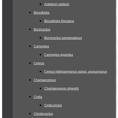
Aztekium valdezii
Blossfeldia
Blossfeldia liliputana
Borzicactus
Borzicactus samaipatanus
Carnegiea
Carnegiea gigantea
Cereus
Cereus hildmannianus subsp. uruguayanus
Chamaecereus
Chamaecereus silvestrii
Cintia
Cintia knizei
Cleistocactus