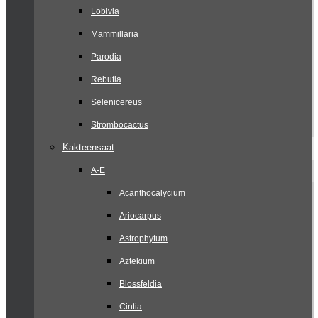
Lobivia
Mammillaria
Parodia
Rebutia
Selenicereus
Strombocactus
Kakteensaat
A-E
Acanthocalycium
Ariocarpus
Astrophytum
Aztekium
Blossfeldia
Cintia