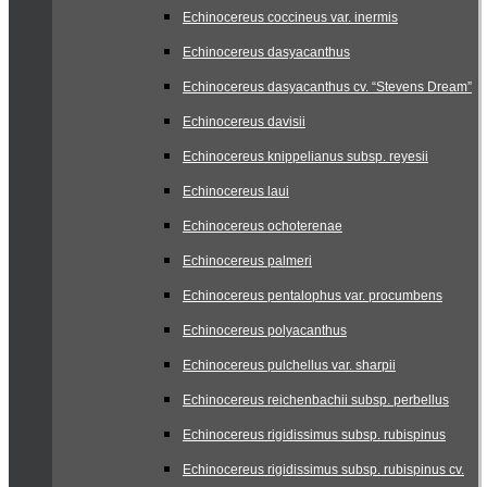
Echinocereus coccineus var. inermis
Echinocereus dasyacanthus
Echinocereus dasyacanthus cv. “Stevens Dream”
Echinocereus davisii
Echinocereus knippelianus subsp. reyesii
Echinocereus laui
Echinocereus ochoterenae
Echinocereus palmeri
Echinocereus pentalophus var. procumbens
Echinocereus polyacanthus
Echinocereus pulchellus var. sharpii
Echinocereus reichenbachii subsp. perbellus
Echinocereus rigidissimus subsp. rubispinus
Echinocereus rigidissimus subsp. rubispinus cv.