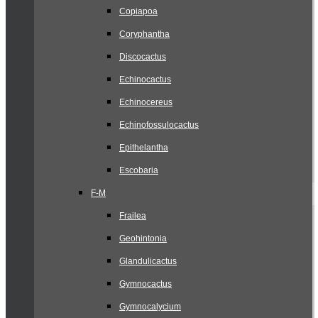
Copiapoa
Coryphantha
Discocactus
Echinocactus
Echinocereus
Echinofossulocactus
Epithelantha
Escobaria
F-M
Frailea
Geohintonia
Glandulicactus
Gymnocactus
Gymnocalycium