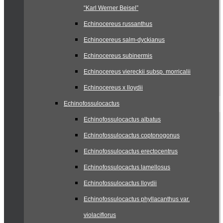
“Karl Werner Beisel”
Echinocereus russanthus
Echinocereus salm-dyckianus
Echinocereus subinermis
Echinocereus viereckii subsp. morricalii
Echinocereus x lloydii
Echinofossulocactus
Echinofossulocactus albatus
Echinofossulocactus coptonogonus
Echinofossulocactus erectocentrus
Echinofossulocactus lamellosus
Echinofossulocactus lloydii
Echinofossulocactus phyllacanthus var.
violaciflorus