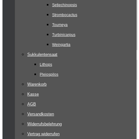
Setiechinopsis
Strombocactus
Toumeya
Turbinicarpus
Weingartia
Sukkulentensaat
Lithops
Pleiospilos
Warenkorb
Kasse
AGB
Versandkosten
Widerrufsbelehrung
Vertrag widerrufen