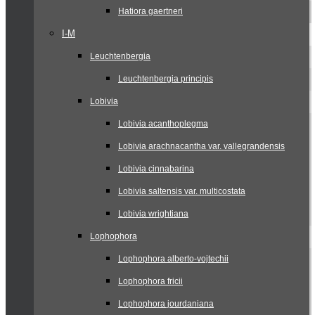
Hatiora gaertneri
I-M
Leuchtenbergia
Leuchtenbergia principis
Lobivia
Lobivia acanthoplegma
Lobivia arachnacantha var. vallegrandensis
Lobivia cinnabarina
Lobivia saltensis var. multicostata
Lobivia wrightiana
Lophophora
Lophophora alberto-vojtechii
Lophophora fricii
Lophophora jourdaniana