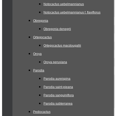
Notocactus uebelmannianus
Notocactus uebelmannianus f. flaviflorus
Obregonia
Obregonia denegrii
Ortegocactus
Ortegocactus macdougallii
Oroya
Oroya peruviana
Parodia
Parodia aureispina
Parodia saint-pieana
Parodia sanguiniflora
Parodia subterranea
Pediocactus