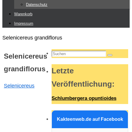
Datenschutz
Warenkorb
Impressum
Start
Selenicereus grandiflorus
Suchen
Selenicereus
Suchen
nach:
grandiflorus
Letzte
Veröffentlichung
:
Selenicereus
Schlumbergera opuntioides
Kakteenweb.de auf Facebook