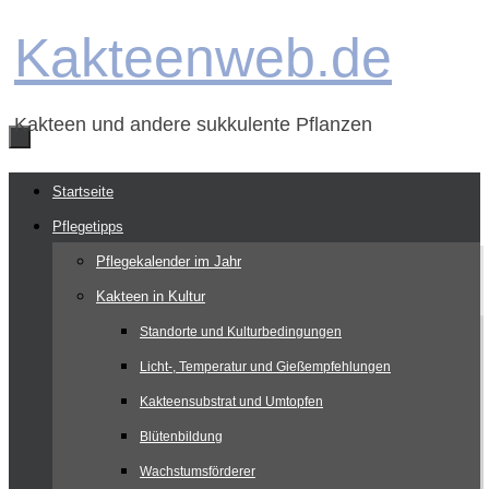
Zum
Kakteenweb.de
Inhalt
springen
Kakteen und andere sukkulente Pflanzen
Zum
Startseite
Inhalt
Pflegetipps
springen
Pflegekalender im Jahr
Kakteen in Kultur
Standorte und Kulturbedingungen
Licht-, Temperatur und Gießempfehlungen
Kakteensubstrat und Umtopfen
Blütenbildung
Wachstumsförderer