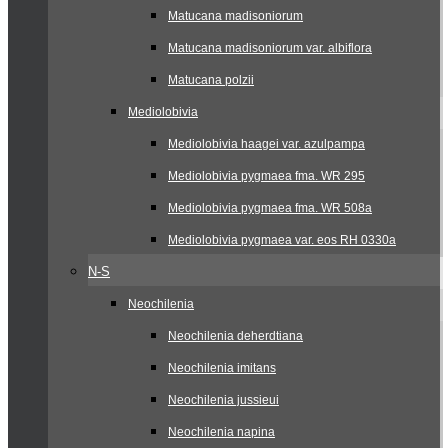
Matucana madisoniorum
Matucana madisoniorum var. albiflora
Matucana polzii
Mediolobivia
Mediolobivia haagei var. azulpampa
Mediolobivia pygmaea fma. WR 295
Mediolobivia pygmaea fma. WR 508a
Mediolobivia pygmaea var. eos RH 0330a
N-S
Neochilenia
Neochilenia deherdtiana
Neochilenia imitans
Neochilenia jussieui
Neochilenia napina