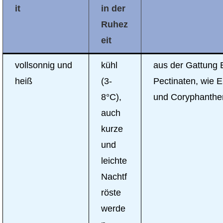
it
in der
Ruhez
eit
vollsonnig und
kühl
aus der Gattung 
heiß
(3-
Pectinaten, wie E.
8°C),
und Coryphanthe
auch
kurze
und
leichte
Nachtf
röste
werde