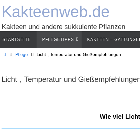
Zum
Kakteenweb.de
Inhalt
springen
Kakteen und andere sukkulente Pflanzen
Zum
STARTSEITE
PFLEGETIPPS
KAKTEEN – GATTUNGE
Inhalt
springen
Start
Pflege
Licht-, Temperatur und Gießempfehlungen
Licht-, Temperatur und Gießempfehlunge
Wie viel Lich