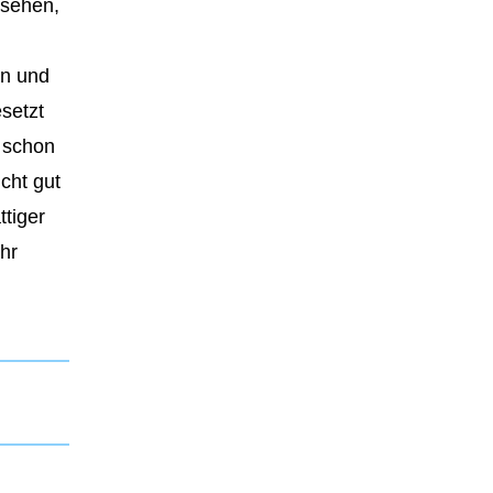
msehen,
en und
setzt
e schon
cht gut
tiger
hr