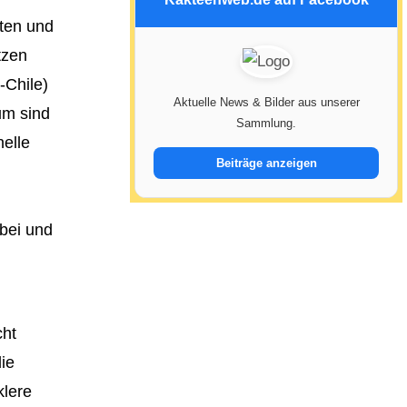
ten und
tzen
-Chile)
Aktuelle News & Bilder aus unserer
um sind
Sammlung.
helle
Beiträge anzeigen
bei und
cht
ie
klere