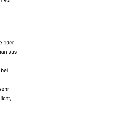
h vor
e oder
man aus
 bei
sehr
icht,
n