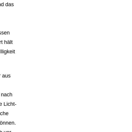
nd das
ssen
t hält
ligkeit
r aus
 nach
 Licht-
äche
können.