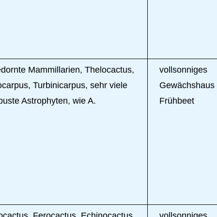
edornte Mammillarien, Thelocactus,
vollsonniges
carpus, Turbinicarpus, sehr viele
Gewächshaus 
buste Astrophyten, wie A.
Frühbeet
ocactus, Ferocactus, Echinocactus,
vollsonniges