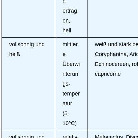
n
ertrag
en,
hell
vollsonnig und
mittler
weiß und stark b
heiß
e
Coryphantha, Ario
Überwi
Echinocereen, ro
nterun
capricorne
gs-
temper
atur
(5-
10°C)
vollsonnig und
relativ
Melocactus, Disc