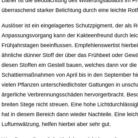
Daher ist die Beobachtung des Witterungsablaufs im Fr
überraschend starker Belichtung durch eine leichte Ro
Auslöser ist ein eingelagertes Schutzpigment, der als Ro
Anpassungsvorgang kann der Kakteenfreund durch leic
Frühjahrstagen beeinflussen. Empfehlenswertist hierbei 
ähnliche dünner Stoff der über das Frühbeet oder Gew
diesen Stoffen ein Gestell bauen, welches dann vor die 
Schattiermaßnahmen von April bis in den September hi
vielen Pflanzen unterschiedlichster Gattungen in uns
ärgerliche Verbrennungsschäden hervorgerbracht. Beso
breiten Stege nicht streuen. Eine hohe Lichtdurchlässigk
hat in diesem Bereich dann wieder Nachteile. Eine lei
Luftumwälzung, helfen hierbei aber sehr gut.