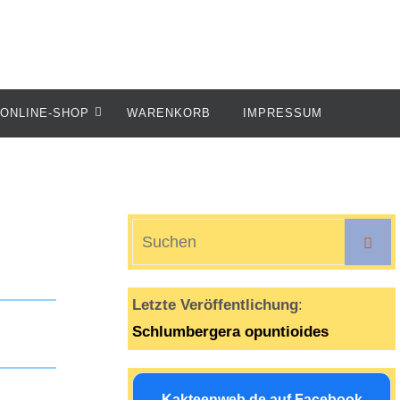
ONLINE-SHOP
WARENKORB
IMPRESSUM
S
Suche
n
Letzte Veröffentlichung
:
Schlumbergera opuntioides
Kakteenweb.de auf Facebook