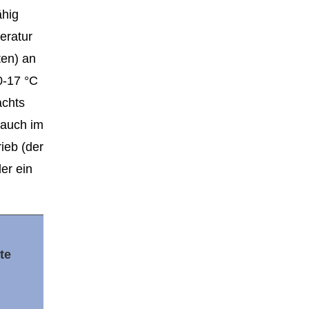
ähig
eratur
ten) an
0-17 °C
achts
(auch im
ieb (der
er ein
te