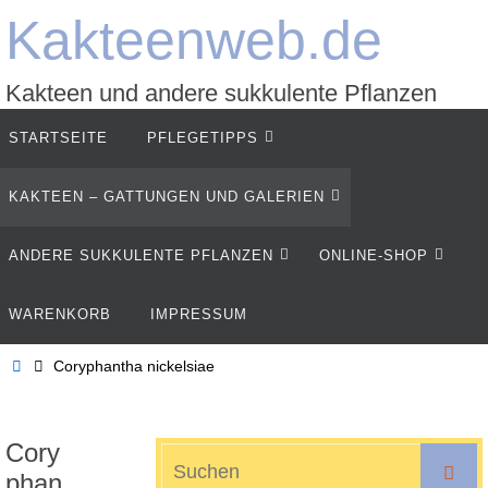
Zum
Kakteenweb.de
Inhalt
springen
Kakteen und andere sukkulente Pflanzen
Zum
STARTSEITE
PFLEGETIPPS
Inhalt
springen
KAKTEEN – GATTUNGEN UND GALERIEN
ANDERE SUKKULENTE PFLANZEN
ONLINE-SHOP
WARENKORB
IMPRESSUM
Start
Coryphantha nickelsiae
Cory
S
Suche
phan