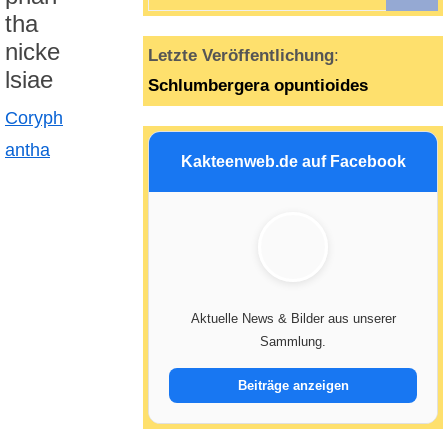
n
tha
nicke
Letzte Veröffentlichung
:
lsiae
Schlumbergera opuntioides
Coryph
antha
Kakteenweb.de auf Facebook
Aktuelle News & Bilder aus unserer
Sammlung.
Beiträge anzeigen