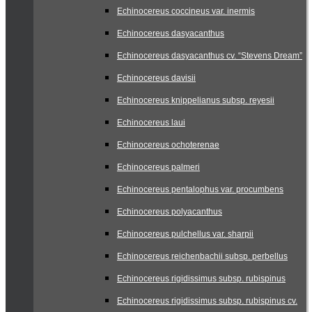
Echinocereus coccineus var. inermis
Echinocereus dasyacanthus
Echinocereus dasyacanthus cv. “Stevens Dream”
Echinocereus davisii
Echinocereus knippelianus subsp. reyesii
Echinocereus laui
Echinocereus ochoterenae
Echinocereus palmeri
Echinocereus pentalophus var. procumbens
Echinocereus polyacanthus
Echinocereus pulchellus var. sharpii
Echinocereus reichenbachii subsp. perbellus
Echinocereus rigidissimus subsp. rubispinus
Echinocereus rigidissimus subsp. rubispinus cv.