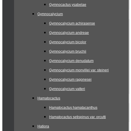
Gymnocactus ysabelae
Gymnocalycium
Gymnocalycium achirasense
Gymnocalycium andreae
Gymnocalycium bicolor
Gymnocalycium bruchii
Gymnocalycium denudatum
Gymnocalycium monvillei var. steineri
Gymnocalycium ragonesei
Gymnocalycium vatteri
Hamatocactus
Hamatocactus hamatacanthus
Hamatocactus setispinus var. orcutti
Hatiora