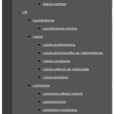
Hatiora gaertneri
I-M
Leuchtenbergia
Leuchtenbergia principis
Lobivia
Lobivia acanthoplegma
Lobivia arachnacantha var. vallegrandensis
Lobivia cinnabarina
Lobivia saltensis var. multicostata
Lobivia wrightiana
Lophophora
Lophophora alberto-vojtechii
Lophophora fricii
Lophophora jourdaniana