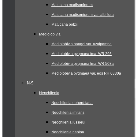
Matucana madisoniorum
Matucana madisoniorum var. albiflora
Matucana polzii
Mediolobivia
Mediolobivia haagei var. azulpampa
Mediolobivia pygmaea fma. WR 295
Mediolobivia pygmaea fma. WR 508a
Mediolobivia pygmaea var. eos RH 0330a
N-S
Neochilenia
Neochilenia deherdtiana
Neochilenia imitans
Neochilenia jussieui
Neochilenia napina