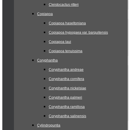
Cleistocactus ritteri
Copiapoa
Copiapoa haseltoniana
Copiapoa hypogaea var. barquitensis
Copiapoa laui
Copiapoa tenuissima
Coryphantha
Coryphantha andreae
Coryphantha cornifera
Coryphantha nickelsiae
Coryphantha palmeri
Coryphantha ramillosa
Coryphantha salinensis
Cylindropuntia