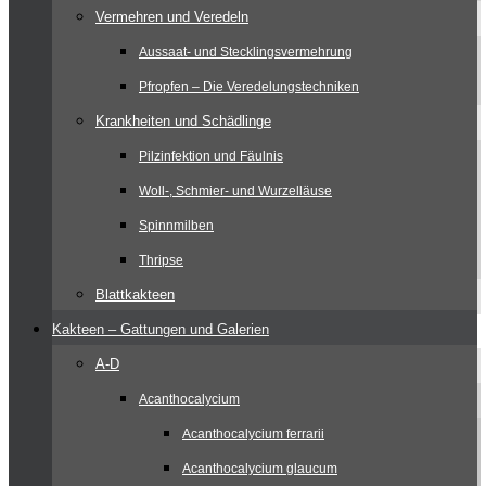
Vermehren und Veredeln
Aussaat- und Stecklingsvermehrung
Pfropfen – Die Veredelungstechniken
Krankheiten und Schädlinge
Pilzinfektion und Fäulnis
Woll-, Schmier- und Wurzelläuse
Spinnmilben
Thripse
Blattkakteen
Kakteen – Gattungen und Galerien
A-D
Acanthocalycium
Acanthocalycium ferrarii
Acanthocalycium glaucum