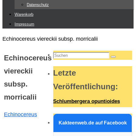
Datenschutz
Warenkorb
Impressum
Start
Echinocereus viereckii subsp. morricalii
Suchen
Echinocereus
Suchen
nach:
viereckii
Letzte
subsp.
Veröffentlichung
:
morricalii
Schlumbergera opuntioides
Echinocereus
Kakteenweb.de auf Facebook