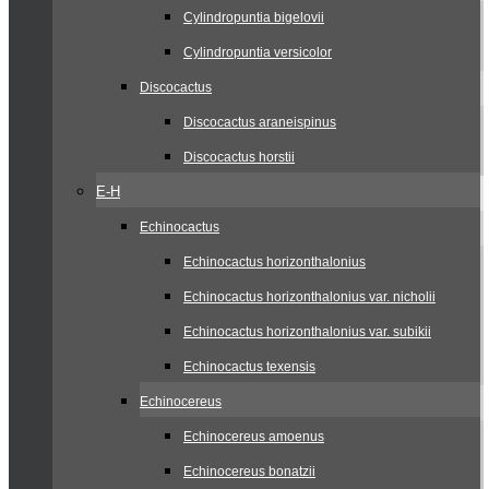
Cylindropuntia bigelovii
Cylindropuntia versicolor
Discocactus
Discocactus araneispinus
Discocactus horstii
E-H
Echinocactus
Echinocactus horizonthalonius
Echinocactus horizonthalonius var. nicholii
Echinocactus horizonthalonius var. subikii
Echinocactus texensis
Echinocereus
Echinocereus amoenus
Echinocereus bonatzii