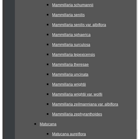
Mammillaria schumannii
Mammillaria senilis
Mammillaria senilis var. albiflora
Mammillaria sphaerica
Mammillaria surculosa
Mammillaria tepexicensis
Mammillaria theresae
Mammillaria uncinata
Mammillaria wrightii
Mammillaria wrightii var. wolfii
Mammillaria zeilmanniana var. albiflora
Mammillaria zephyranthoides
Matucana
Matucana aureiflora