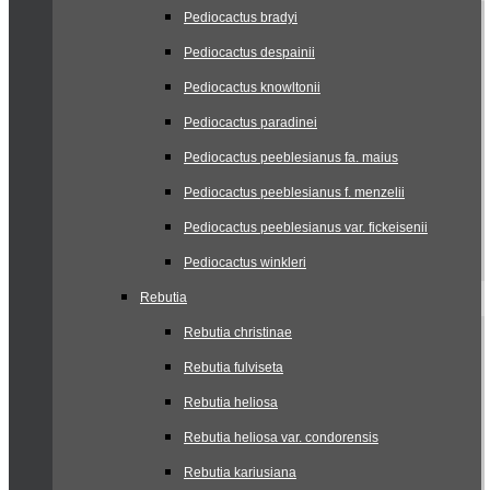
Pediocactus bradyi
Pediocactus despainii
Pediocactus knowltonii
Pediocactus paradinei
Pediocactus peeblesianus fa. maius
Pediocactus peeblesianus f. menzelii
Pediocactus peeblesianus var. fickeisenii
Pediocactus winkleri
Rebutia
Rebutia christinae
Rebutia fulviseta
Rebutia heliosa
Rebutia heliosa var. condorensis
Rebutia kariusiana