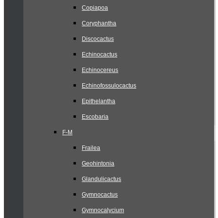
Copiapoa
Coryphantha
Discocactus
Echinocactus
Echinocereus
Echinofossulocactus
Epithelantha
Escobaria
F-M
Frailea
Geohintonia
Glandulicactus
Gymnocactus
Gymnocalycium