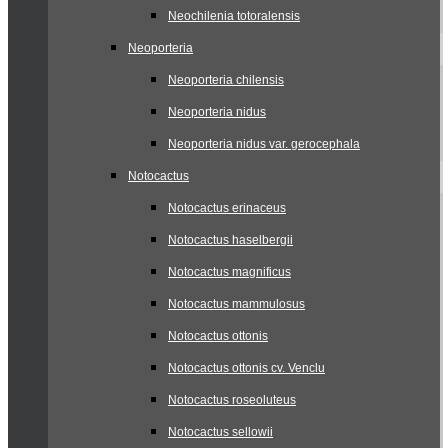
Neochilenia totoralensis
Neoporteria
Neoporteria chilensis
Neoporteria nidus
Neoporteria nidus var. gerocephala
Notocactus
Notocactus erinaceus
Notocactus haselbergii
Notocactus magnificus
Notocactus mammulosus
Notocactus ottonis
Notocactus ottonis cv. Venclu
Notocactus roseoluteus
Notocactus sellowii