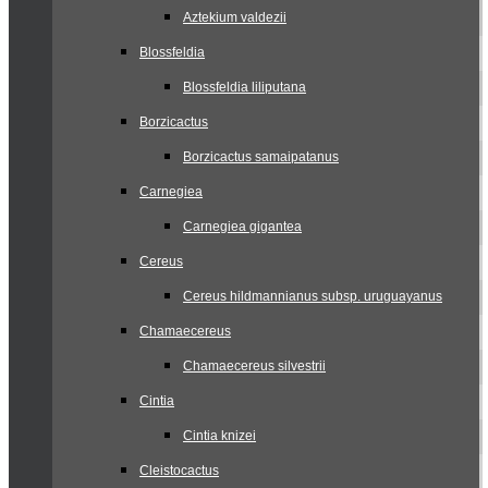
Aztekium valdezii
Blossfeldia
Blossfeldia liliputana
Borzicactus
Borzicactus samaipatanus
Carnegiea
Carnegiea gigantea
Cereus
Cereus hildmannianus subsp. uruguayanus
Chamaecereus
Chamaecereus silvestrii
Cintia
Cintia knizei
Cleistocactus