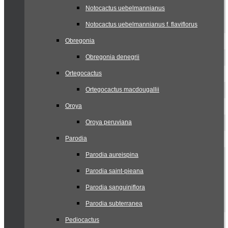
Notocactus uebelmannianus
Notocactus uebelmannianus f. flaviflorus
Obregonia
Obregonia denegrii
Ortegocactus
Ortegocactus macdougallii
Oroya
Oroya peruviana
Parodia
Parodia aureispina
Parodia saint-pieana
Parodia sanguiniflora
Parodia subterranea
Pediocactus