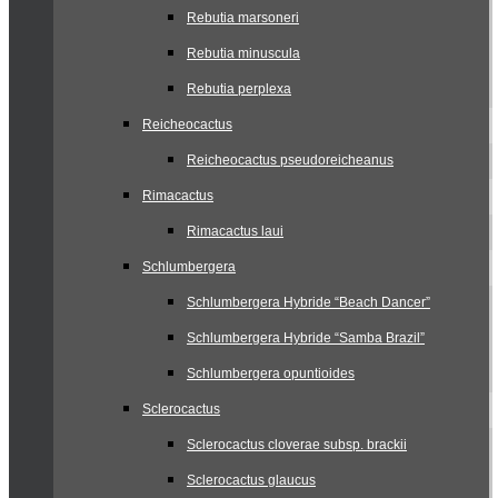
Rebutia marsoneri
Rebutia minuscula
Rebutia perplexa
Reicheocactus
Reicheocactus pseudoreicheanus
Rimacactus
Rimacactus laui
Schlumbergera
Schlumbergera Hybride “Beach Dancer”
Schlumbergera Hybride “Samba Brazil”
Schlumbergera opuntioides
Sclerocactus
Sclerocactus cloverae subsp. brackii
Sclerocactus glaucus