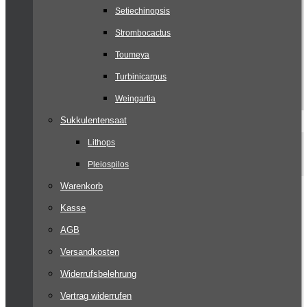
Setiechinopsis
Strombocactus
Toumeya
Turbinicarpus
Weingartia
Sukkulentensaat
Lithops
Pleiospilos
Warenkorb
Kasse
AGB
Versandkosten
Widerrufsbelehrung
Vertrag widerrufen