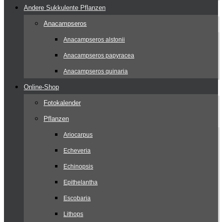
Andere Sukkulente Pflanzen
Anacampseros
Anacampseros alstonii
Anacampseros papyracea
Anacampseros quinaria
Online-Shop
Fotokalender
Pflanzen
Ariocarpus
Echeveria
Echinopsis
Epithelantha
Escobaria
Lithops