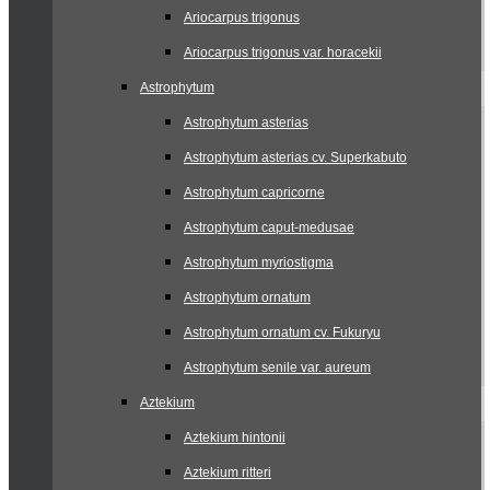
Ariocarpus trigonus
Ariocarpus trigonus var. horacekii
Astrophytum
Astrophytum asterias
Astrophytum asterias cv. Superkabuto
Astrophytum capricorne
Astrophytum caput-medusae
Astrophytum myriostigma
Astrophytum ornatum
Astrophytum ornatum cv. Fukuryu
Astrophytum senile var. aureum
Aztekium
Aztekium hintonii
Aztekium ritteri