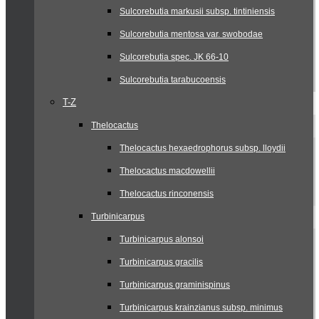
Sulcorebutia markusii subsp. tintiniensis
Sulcorebutia mentosa var. swobodae
Sulcorebutia spec. JK 66-10
Sulcorebutia tarabucoensis
T-Z
Thelocactus
Thelocactus hexaedrophorus subsp. lloydii
Thelocactus macdowellii
Thelocactus rinconensis
Turbinicarpus
Turbinicarpus alonsoi
Turbinicarpus gracilis
Turbinicarpus graminispinus
Turbinicarpus krainzianus subsp. minimus