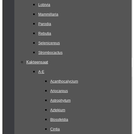
Lobivia
Mammillaria
Parodia
Rebutia
Selenicereus
Strombocactus
Kakteensaat
A-E
Acanthocalycium
Ariocarpus
Astrophytum
Aztekium
Blossfeldia
Cintia