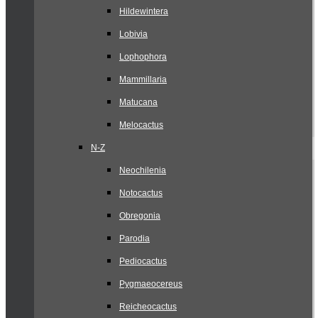
Hildewintera
Lobivia
Lophophora
Mammillaria
Matucana
Melocactus
N-Z
Neochilenia
Notocactus
Obregonia
Parodia
Pediocactus
Pygmaeocereus
Reicheocactus