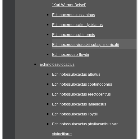
“Karl Werner Beisel”
Echinocereus russanthus
Echinocereus salm-dyckianus
Echinocereus subinermis
Echinocereus viereckii subsp. morricalii
Echinocereus x lloydii
Echinofossulocactus
Echinofossulocactus albatus
Echinofossulocactus coptonogonus
Echinofossulocactus erectocentrus
Echinofossulocactus lamellosus
Echinofossulocactus lloydii
Echinofossulocactus phyllacanthus var.
violaciflorus