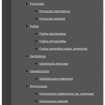
Ferocactus
Ferocactus macrodiscus
Ferocactus wislizeni
Frailea
Frailea alacriportana
Frailea chrysacantha
Frailea mammifera subsp. angelesiae
Geohintonia
Geohintonia mexicana
Glandulicactus
Glandulicactus mathssonii
Gymnocactus
Gymnocactus subterraneus var. zaragosae
Gymnocactus viereckii