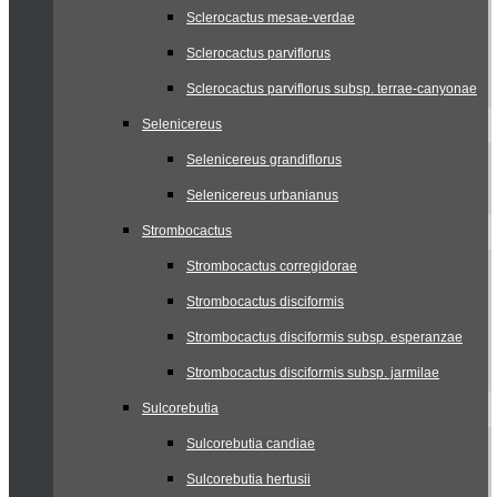
Sclerocactus mesae-verdae
Sclerocactus parviflorus
Sclerocactus parviflorus subsp. terrae-canyonae
Selenicereus
Selenicereus grandiflorus
Selenicereus urbanianus
Strombocactus
Strombocactus corregidorae
Strombocactus disciformis
Strombocactus disciformis subsp. esperanzae
Strombocactus disciformis subsp. jarmilae
Sulcorebutia
Sulcorebutia candiae
Sulcorebutia hertusii