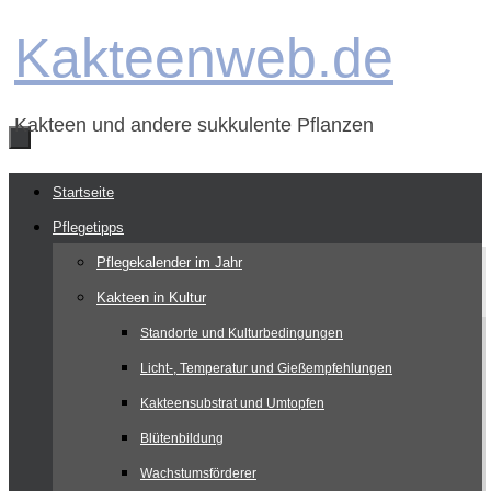
Zum
Kakteenweb.de
Inhalt
springen
Kakteen und andere sukkulente Pflanzen
Zum
Startseite
Inhalt
Pflegetipps
springen
Pflegekalender im Jahr
Kakteen in Kultur
Standorte und Kulturbedingungen
Licht-, Temperatur und Gießempfehlungen
Kakteensubstrat und Umtopfen
Blütenbildung
Wachstumsförderer