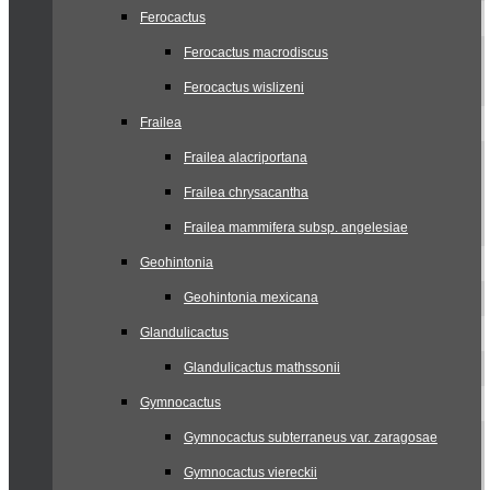
Ferocactus
Ferocactus macrodiscus
Ferocactus wislizeni
Frailea
Frailea alacriportana
Frailea chrysacantha
Frailea mammifera subsp. angelesiae
Geohintonia
Geohintonia mexicana
Glandulicactus
Glandulicactus mathssonii
Gymnocactus
Gymnocactus subterraneus var. zaragosae
Gymnocactus viereckii