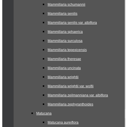
Mammillaria schumannii
Mammillaria senilis
Mammillaria senilis var. albiflora
Mammillaria sphaerica
Mammillaria surculosa
Mammillaria tepexicensis
Mammillaria theresae
Mammillaria uncinata
Mammillaria wrightii
Mammillaria wrightii var. wolfii
Mammillaria zeilmanniana var. albiflora
Mammillaria zephyranthoides
Matucana
Matucana aureiflora