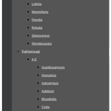
Lobivia
Mammillaria
Parodia
Rebutia
Selenicereus
Strombocactus
Kakteensaat
A-E
Acanthocalycium
Ariocarpus
Astrophytum
Aztekium
Blossfeldia
Cintia