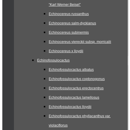
“Karl Werner Beisel”
Echinocereus russanthus
Echinocereus salm-dyckianus
Echinocereus subinermis
Echinocereus viereckii subsp. morricalii
Echinocereus x lloydii
Echinofossulocactus
Echinofossulocactus albatus
Echinofossulocactus coptonogonus
Echinofossulocactus erectocentrus
Echinofossulocactus lamellosus
Echinofossulocactus lloydii
Echinofossulocactus phyllacanthus var.
violaciflorus