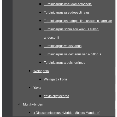
Turbinicarpus pseudomacrochele
Turbinicarpus pseudopectinatus
Turbinicarpus pseudopectinatus subsp. jarmilae
Turbinicarpus schmiedickeanus subsp.
andersonii
Turbinicarpus valdezianus
Turbinicarpus valdezianus var. albiflorus
Turbinicarpus x pulcherrimus
Weingartia
Weingartia trollii
Yavia
Yavia cryptocarpa
Multihybriden
x Disoselenicereus Hybride „Müllers Mandarin“