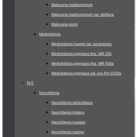
Matucana madisoniorum
Matucana madisoniorum var. albiflora
Matucana polzii
Mediolobivia
Mediolobivia haagei var. azulpampa
Mediolobivia pygmaea fma. WR 295
Mediolobivia pygmaea fma. WR 508a
Mediolobivia pygmaea var. eos RH 0330a
N-S
Neochilenia
Neochilenia deherdtiana
Neochilenia imitans
Neochilenia jussieui
Neochilenia napina