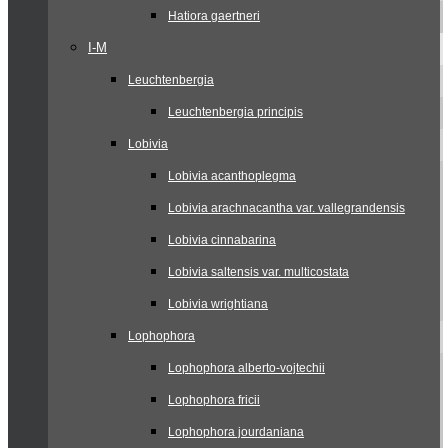
Hatiora gaertneri
I-M
Leuchtenbergia
Leuchtenbergia principis
Lobivia
Lobivia acanthoplegma
Lobivia arachnacantha var. vallegrandensis
Lobivia cinnabarina
Lobivia saltensis var. multicostata
Lobivia wrightiana
Lophophora
Lophophora alberto-vojtechii
Lophophora fricii
Lophophora jourdaniana