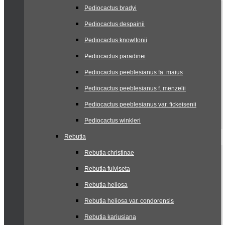
Pediocactus bradyi
Pediocactus despainii
Pediocactus knowltonii
Pediocactus paradinei
Pediocactus peeblesianus fa. maius
Pediocactus peeblesianus f. menzelii
Pediocactus peeblesianus var. fickeisenii
Pediocactus winkleri
Rebutia
Rebutia christinae
Rebutia fulviseta
Rebutia heliosa
Rebutia heliosa var. condorensis
Rebutia kariusiana