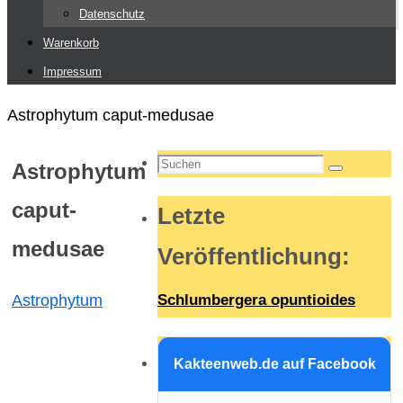
Datenschutz
Warenkorb
Impressum
Start
Astrophytum caput-medusae
Suchen
Astrophytum
Suchen
nach:
caput-
Letzte
medusae
Veröffentlichung
:
Astrophytum
Schlumbergera opuntioides
Kakteenweb.de auf Facebook