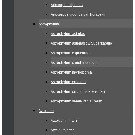
Ariocarpus trigonus
Ariocarpus trigonus var. horacekii
Astrophytum
Astrophytum asterias
Astrophytum asterias cv. Superkabuto
Astrophytum capricorne
Astrophytum caput-medusae
Astrophytum myriostigma
Astrophytum ornatum
Astrophytum ornatum cv. Fukuryu
Astrophytum senile var. aureum
Aztekium
Aztekium hintonii
Aztekium ritteri