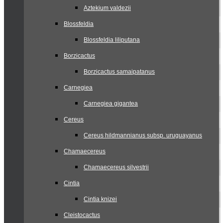
Aztekium valdezii
Blossfeldia
Blossfeldia liliputana
Borzicactus
Borzicactus samaipatanus
Carnegiea
Carnegiea gigantea
Cereus
Cereus hildmannianus subsp. uruguayanus
Chamaecereus
Chamaecereus silvestrii
Cintia
Cintia knizei
Cleistocactus