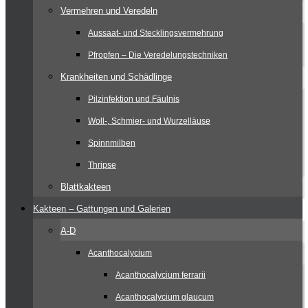
Vermehren und Veredeln
Aussaat- und Stecklingsvermehrung
Pfropfen – Die Veredelungstechniken
Krankheiten und Schädlinge
Pilzinfektion und Fäulnis
Woll-, Schmier- und Wurzelläuse
Spinnmilben
Thripse
Blattkakteen
Kakteen – Gattungen und Galerien
A-D
Acanthocalycium
Acanthocalycium ferrarii
Acanthocalycium glaucum