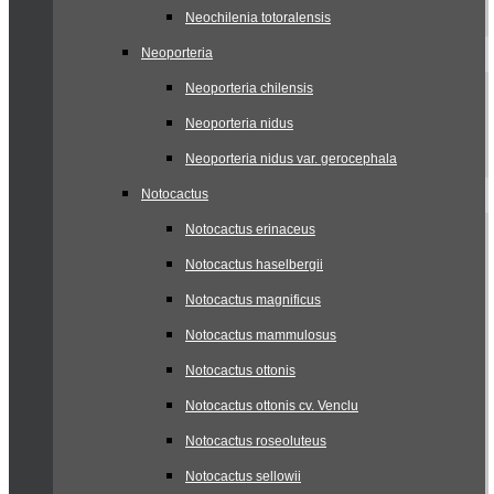
Neochilenia totoralensis
Neoporteria
Neoporteria chilensis
Neoporteria nidus
Neoporteria nidus var. gerocephala
Notocactus
Notocactus erinaceus
Notocactus haselbergii
Notocactus magnificus
Notocactus mammulosus
Notocactus ottonis
Notocactus ottonis cv. Venclu
Notocactus roseoluteus
Notocactus sellowii