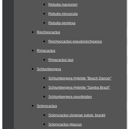
Rebutia marsoneri
Rebutia minuscula
Rebutia perplexa
Reicheocactus
Reicheocactus pseudoreicheanus
Rimacactus
Rimacactus laui
Schlumbergera
Schlumbergera Hybride “Beach Dancer”
Schlumbergera Hybride “Samba Brazil”
Schlumbergera opuntioides
Sclerocactus
Sclerocactus cloverae subsp. brackii
Sclerocactus glaucus