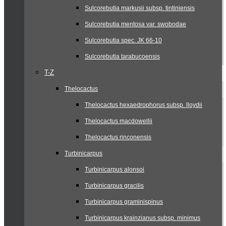
Sulcorebutia markusii subsp. tintiniensis
Sulcorebutia mentosa var. swobodae
Sulcorebutia spec. JK 66-10
Sulcorebutia tarabucoensis
T-Z
Thelocactus
Thelocactus hexaedrophorus subsp. lloydii
Thelocactus macdowellii
Thelocactus rinconensis
Turbinicarpus
Turbinicarpus alonsoi
Turbinicarpus gracilis
Turbinicarpus graminispinus
Turbinicarpus krainzianus subsp. minimus