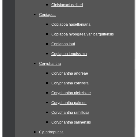
Cleistocactus ritteri
Copiapoa
Copiapoa haseltoniana
Copiapoa hypogaea var. barquitensis
Copiapoa laui
Copiapoa tenuissima
Coryphantha
Coryphantha andreae
Coryphantha cornifera
Coryphantha nickelsiae
Coryphantha palmeri
Coryphantha ramillosa
Coryphantha salinensis
Cylindropuntia