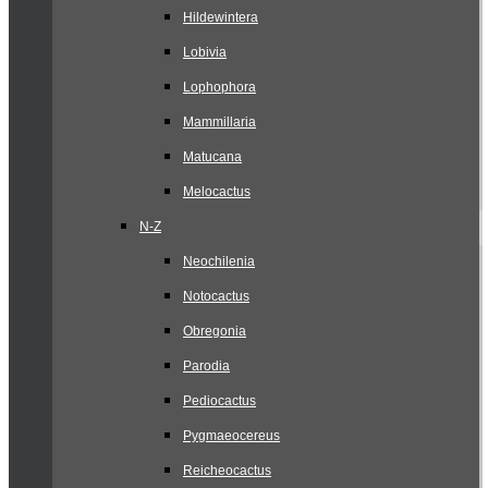
Hildewintera
Lobivia
Lophophora
Mammillaria
Matucana
Melocactus
N-Z
Neochilenia
Notocactus
Obregonia
Parodia
Pediocactus
Pygmaeocereus
Reicheocactus