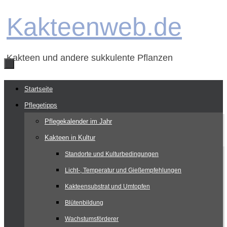
Zum
Kakteenweb.de
Inhalt
springen
Kakteen und andere sukkulente Pflanzen
Zum
Startseite
Inhalt
Pflegetipps
springen
Pflegekalender im Jahr
Kakteen in Kultur
Standorte und Kulturbedingungen
Licht-, Temperatur und Gießempfehlungen
Kakteensubstrat und Umtopfen
Blütenbildung
Wachstumsförderer