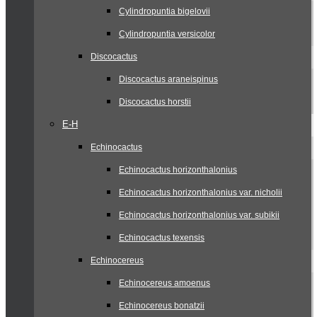
Cylindropuntia bigelovii
Cylindropuntia versicolor
Discocactus
Discocactus araneispinus
Discocactus horstii
E-H
Echinocactus
Echinocactus horizonthalonius
Echinocactus horizonthalonius var. nicholii
Echinocactus horizonthalonius var. subikii
Echinocactus texensis
Echinocereus
Echinocereus amoenus
Echinocereus bonatzii