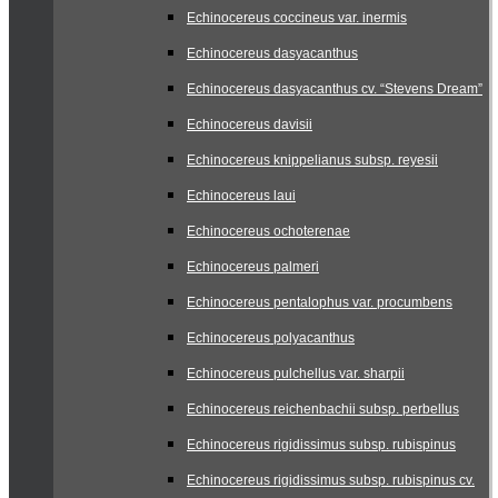
Echinocereus coccineus var. inermis
Echinocereus dasyacanthus
Echinocereus dasyacanthus cv. “Stevens Dream”
Echinocereus davisii
Echinocereus knippelianus subsp. reyesii
Echinocereus laui
Echinocereus ochoterenae
Echinocereus palmeri
Echinocereus pentalophus var. procumbens
Echinocereus polyacanthus
Echinocereus pulchellus var. sharpii
Echinocereus reichenbachii subsp. perbellus
Echinocereus rigidissimus subsp. rubispinus
Echinocereus rigidissimus subsp. rubispinus cv.