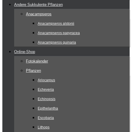
Andere Sukkulente Pflanzen
Anacampseros
Anacampseros alstonii
Anacampseros papyracea
Anacampseros quinaria
Online-Shop
Fotokalender
Pflanzen
Ariocarpus
Echeveria
Echinopsis
Epithelantha
Escobaria
Lithops