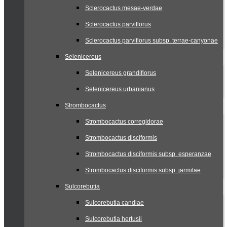
Sclerocactus mesae-verdae
Sclerocactus parviflorus
Sclerocactus parviflorus subsp. terrae-canyonae
Selenicereus
Selenicereus grandiflorus
Selenicereus urbanianus
Strombocactus
Strombocactus corregidorae
Strombocactus disciformis
Strombocactus disciformis subsp. esperanzae
Strombocactus disciformis subsp. jarmilae
Sulcorebutia
Sulcorebutia candiae
Sulcorebutia hertusii