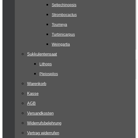
Setiechinopsis
Strombocactus
Toumeya
Turbinicarpus
Weingartia
Sukkulentensaat
Lithops
Pleiospilos
Warenkorb
Kasse
AGB
Versandkosten
Widerrufsbelehrung
Vertrag widerrufen