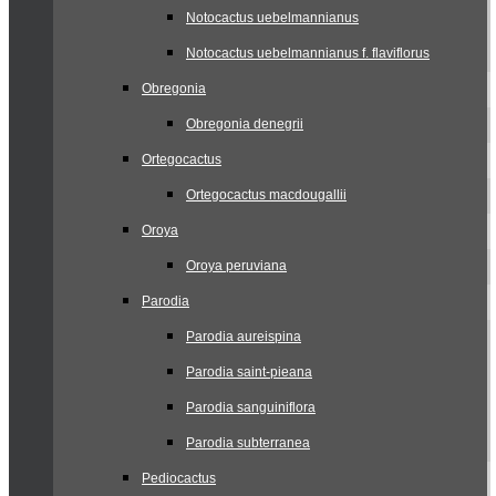
Notocactus uebelmannianus
Notocactus uebelmannianus f. flaviflorus
Obregonia
Obregonia denegrii
Ortegocactus
Ortegocactus macdougallii
Oroya
Oroya peruviana
Parodia
Parodia aureispina
Parodia saint-pieana
Parodia sanguiniflora
Parodia subterranea
Pediocactus