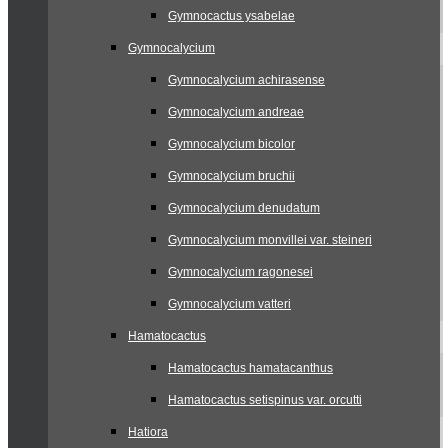
Gymnocactus ysabelae
Gymnocalycium
Gymnocalycium achirasense
Gymnocalycium andreae
Gymnocalycium bicolor
Gymnocalycium bruchii
Gymnocalycium denudatum
Gymnocalycium monvillei var. steineri
Gymnocalycium ragonesei
Gymnocalycium vatteri
Hamatocactus
Hamatocactus hamatacanthus
Hamatocactus setispinus var. orcutti
Hatiora