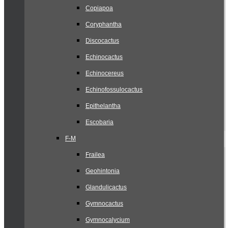
Copiapoa
Coryphantha
Discocactus
Echinocactus
Echinocereus
Echinofossulocactus
Epithelantha
Escobaria
F-M
Frailea
Geohintonia
Glandulicactus
Gymnocactus
Gymnocalycium