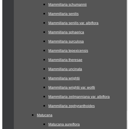
Mammillaria schumannii
Mammillaria senilis
Mammillaria senilis var. albiflora
Mammillaria sphaerica
Mammillaria surculosa
Mammillaria tepexicensis
Mammillaria theresae
Mammillaria uncinata
Mammillaria wrightii
Mammillaria wrightii var. wolfii
Mammillaria zeilmanniana var. albiflora
Mammillaria zephyranthoides
Matucana
Matucana aureiflora