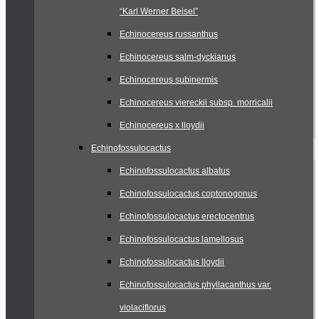
“Karl Werner Beisel”
Echinocereus russanthus
Echinocereus salm-dyckianus
Echinocereus subinermis
Echinocereus viereckii subsp. morricalii
Echinocereus x lloydii
Echinofossulocactus
Echinofossulocactus albatus
Echinofossulocactus coptonogonus
Echinofossulocactus erectocentrus
Echinofossulocactus lamellosus
Echinofossulocactus lloydii
Echinofossulocactus phyllacanthus var.
violaciflorus