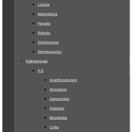
Lobivia
Mammillaria
Parodia
Rebutia
Selenicereus
Strombocactus
Kakteensaat
A-E
Acanthocalycium
Ariocarpus
Astrophytum
Aztekium
Blossfeldia
Cintia