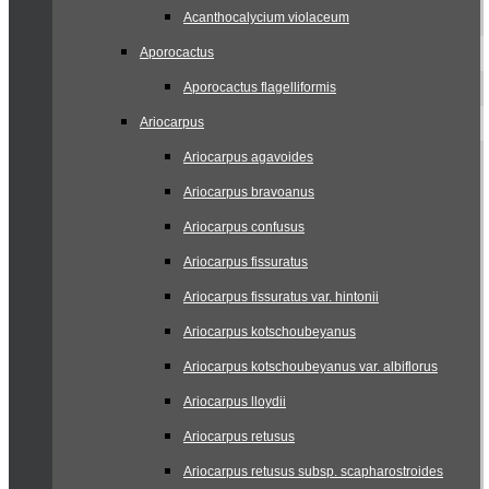
Acanthocalycium violaceum
Aporocactus
Aporocactus flagelliformis
Ariocarpus
Ariocarpus agavoides
Ariocarpus bravoanus
Ariocarpus confusus
Ariocarpus fissuratus
Ariocarpus fissuratus var. hintonii
Ariocarpus kotschoubeyanus
Ariocarpus kotschoubeyanus var. albiflorus
Ariocarpus lloydii
Ariocarpus retusus
Ariocarpus retusus subsp. scapharostroides