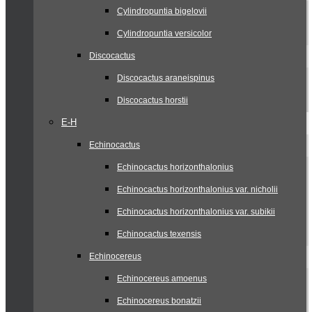
Cylindropuntia bigelovii
Cylindropuntia versicolor
Discocactus
Discocactus araneispinus
Discocactus horstii
E-H
Echinocactus
Echinocactus horizonthalonius
Echinocactus horizonthalonius var. nicholii
Echinocactus horizonthalonius var. subikii
Echinocactus texensis
Echinocereus
Echinocereus amoenus
Echinocereus bonatzii