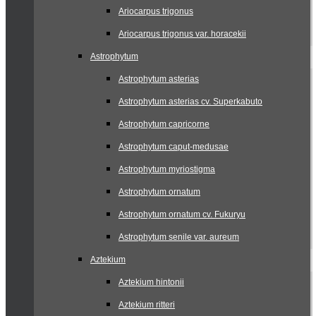
Ariocarpus trigonus
Ariocarpus trigonus var. horacekii
Astrophytum
Astrophytum asterias
Astrophytum asterias cv. Superkabuto
Astrophytum capricorne
Astrophytum caput-medusae
Astrophytum myriostigma
Astrophytum ornatum
Astrophytum ornatum cv. Fukuryu
Astrophytum senile var. aureum
Aztekium
Aztekium hintonii
Aztekium ritteri