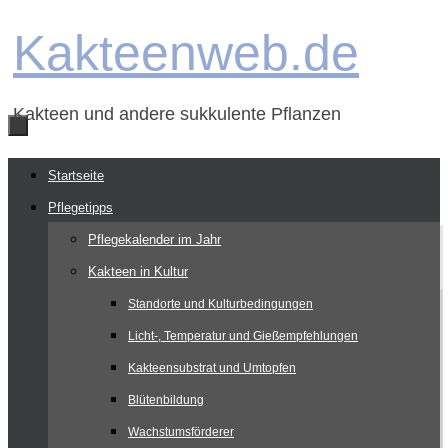
Zum
Kakteenweb.de
Inhalt
springen
Kakteen und andere sukkulente Pflanzen
Zum
Startseite
Inhalt
Pflegetipps
springen
Pflegekalender im Jahr
Kakteen in Kultur
Standorte und Kulturbedingungen
Licht-, Temperatur und Gießempfehlungen
Kakteensubstrat und Umtopfen
Blütenbildung
Wachstumsförderer