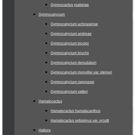
Gymnocactus ysabelae
Gymnocalycium
Gymnocalycium achirasense
Gymnocalycium andreae
Gymnocalycium bicolor
Gymnocalycium bruchii
Gymnocalycium denudatum
Gymnocalycium monvillei var. steineri
Gymnocalycium ragonesei
Gymnocalycium vatteri
Hamatocactus
Hamatocactus hamatacanthus
Hamatocactus setispinus var. orcutti
Hatiora