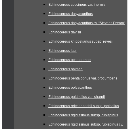
Echinocereus coccineus var. inermis
Echinocereus dasyacanthus
Echinocereus dasyacanthus cv. “Stevens Dream”
Echinocereus davisii
Echinocereus knippelianus subsp. reyesii
Echinocereus laui
Echinocereus ochoterenae
Echinocereus palmeri
Echinocereus pentalophus var. procumbens
Echinocereus polyacanthus
Echinocereus pulchellus var. sharpii
Echinocereus reichenbachii subsp. perbellus
Echinocereus rigidissimus subsp. rubispinus
Echinocereus rigidissimus subsp. rubispinus cv.