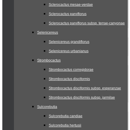
Sclerocactus mesae-verdae
Sclerocactus parviflorus
Sclerocactus parviflorus subsp. terrae-canyonae
Selenicereus
Selenicereus grandiflorus
Selenicereus urbanianus
Strombocactus
Strombocactus corregidorae
Strombocactus disciformis
Strombocactus disciformis subsp. esperanzae
Strombocactus disciformis subsp. jarmilae
Sulcorebutia
Sulcorebutia candiae
Sulcorebutia hertusii