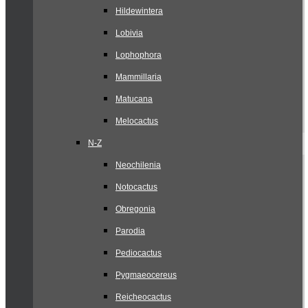
Hildewintera
Lobivia
Lophophora
Mammillaria
Matucana
Melocactus
N-Z
Neochilenia
Notocactus
Obregonia
Parodia
Pediocactus
Pygmaeocereus
Reicheocactus