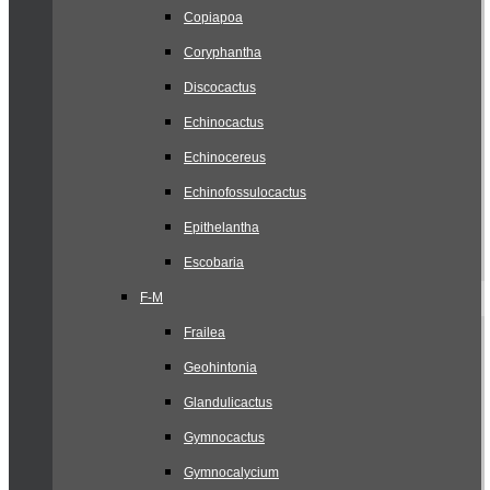
Copiapoa
Coryphantha
Discocactus
Echinocactus
Echinocereus
Echinofossulocactus
Epithelantha
Escobaria
F-M
Frailea
Geohintonia
Glandulicactus
Gymnocactus
Gymnocalycium