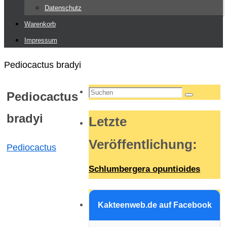
Datenschutz
Warenkorb
Impressum
Start
Pediocactus bradyi
Suchen
Pediocactus
Suchen
nach:
bradyi
Letzte
Veröffentlichung
:
Pediocactus
Schlumbergera opuntioides
Kakteenweb.de auf Facebook