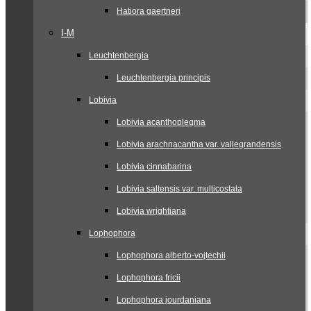
Hatiora gaertneri
I-M
Leuchtenbergia
Leuchtenbergia principis
Lobivia
Lobivia acanthoplegma
Lobivia arachnacantha var. vallegrandensis
Lobivia cinnabarina
Lobivia saltensis var. multicostata
Lobivia wrightiana
Lophophora
Lophophora alberto-vojtechii
Lophophora fricii
Lophophora jourdaniana