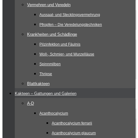
Vermehren und Veredeln
Aussaat- und Stecklingsvermehrung
Pfropfen – Die Veredelungstechniken
Krankheiten und Schädlinge
Pilzinfektion und Fäulnis
Woll-, Schmier- und Wurzelläuse
Spinnmilben
Thripse
Blattkakteen
Kakteen – Gattungen und Galerien
A-D
Acanthocalycium
Acanthocalycium ferrarii
Acanthocalycium glaucum