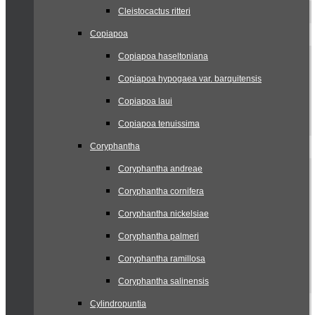
Cleistocactus ritteri
Copiapoa
Copiapoa haseltoniana
Copiapoa hypogaea var. barquitensis
Copiapoa laui
Copiapoa tenuissima
Coryphantha
Coryphantha andreae
Coryphantha cornifera
Coryphantha nickelsiae
Coryphantha palmeri
Coryphantha ramillosa
Coryphantha salinensis
Cylindropuntia