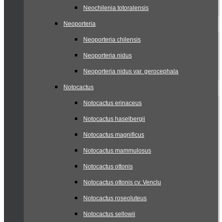
Neochilenia totoralensis
Neoporteria
Neoporteria chilensis
Neoporteria nidus
Neoporteria nidus var. gerocephala
Notocactus
Notocactus erinaceus
Notocactus haselbergii
Notocactus magnificus
Notocactus mammulosus
Notocactus ottonis
Notocactus ottonis cv. Venclu
Notocactus roseoluteus
Notocactus sellowii