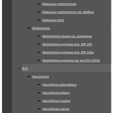
Matucana madisoniorum
Matucana madisoniorum var. albiflora
Matucana polzii
Mediolobivia
Mediolobivia haagei var. azulpampa
Mediolobivia pygmaea fma. WR 295
Mediolobivia pygmaea fma. WR 508a
Mediolobivia pygmaea var. eos RH 0330a
N-S
Neochilenia
Neochilenia deherdtiana
Neochilenia imitans
Neochilenia jussieui
Neochilenia napina