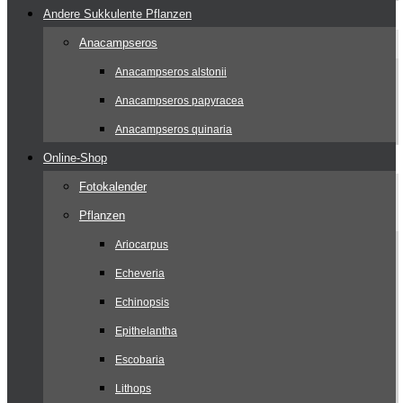
Andere Sukkulente Pflanzen
Anacampseros
Anacampseros alstonii
Anacampseros papyracea
Anacampseros quinaria
Online-Shop
Fotokalender
Pflanzen
Ariocarpus
Echeveria
Echinopsis
Epithelantha
Escobaria
Lithops