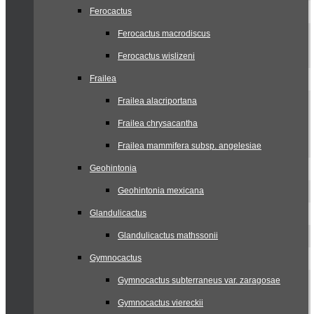
Ferocactus
Ferocactus macrodiscus
Ferocactus wislizeni
Frailea
Frailea alacriportana
Frailea chrysacantha
Frailea mammifera subsp. angelesiae
Geohintonia
Geohintonia mexicana
Glandulicactus
Glandulicactus mathssonii
Gymnocactus
Gymnocactus subterraneus var. zaragosae
Gymnocactus viereckii