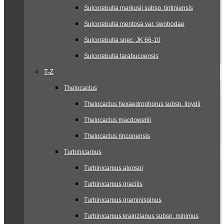
Sulcorebutia markusii subsp. tintiniensis
Sulcorebutia mentosa var. swobodae
Sulcorebutia spec. JK 66-10
Sulcorebutia tarabucoensis
T-Z
Thelocactus
Thelocactus hexaedrophorus subsp. lloydii
Thelocactus macdowellii
Thelocactus rinconensis
Turbinicarpus
Turbinicarpus alonsoi
Turbinicarpus gracilis
Turbinicarpus graminispinus
Turbinicarpus krainzianus subsp. minimus