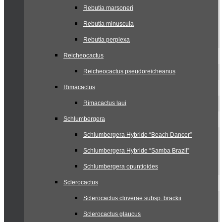
Rebutia marsoneri
Rebutia minuscula
Rebutia perplexa
Reicheocactus
Reicheocactus pseudoreicheanus
Rimacactus
Rimacactus laui
Schlumbergera
Schlumbergera Hybride “Beach Dancer”
Schlumbergera Hybride “Samba Brazil”
Schlumbergera opuntioides
Sclerocactus
Sclerocactus cloverae subsp. brackii
Sclerocactus glaucus