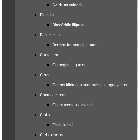
Aztekium valdezii
Blossfeldia
Blossfeldia liliputana
Borzicactus
Borzicactus samaipatanus
Carnegiea
Carnegiea gigantea
Cereus
Cereus hildmannianus subsp. uruguayanus
Chamaecereus
Chamaecereus silvestrii
Cintia
Cintia knizei
Cleistocactus