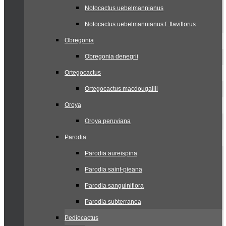
Notocactus uebelmannianus
Notocactus uebelmannianus f. flaviflorus
Obregonia
Obregonia denegrii
Ortegocactus
Ortegocactus macdougallii
Oroya
Oroya peruviana
Parodia
Parodia aureispina
Parodia saint-pieana
Parodia sanguiniflora
Parodia subterranea
Pediocactus