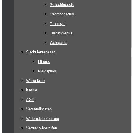
Setiechinopsis
Strombocactus
Toumeya
Turbinicarpus
Weingartia
Sukkulentensaat
Lithops
Pleiospilos
Warenkorb
Kasse
AGB
Versandkosten
Widerrufsbelehrung
Vertrag widerrufen