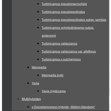
Turbinicarpus pseudomacrochele
Turbinicarpus pseudopectinatus
Turbinicarpus pseudopectinatus subsp. jarmilae
Turbinicarpus schmiedickeanus subsp.
andersonii
Turbinicarpus valdezianus
Turbinicarpus valdezianus var. albiflorus
Turbinicarpus x pulcherrimus
Weingartia
Weingartia trollii
Yavia
Yavia cryptocarpa
Multihybriden
x Disoselenicereus Hybride „Müllers Mandarin“