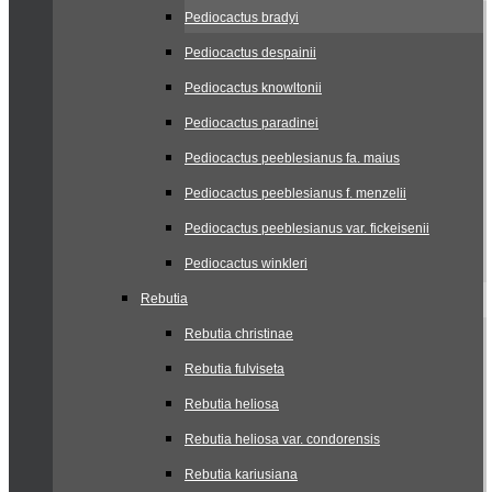
Pediocactus bradyi
Pediocactus despainii
Pediocactus knowltonii
Pediocactus paradinei
Pediocactus peeblesianus fa. maius
Pediocactus peeblesianus f. menzelii
Pediocactus peeblesianus var. fickeisenii
Pediocactus winkleri
Rebutia
Rebutia christinae
Rebutia fulviseta
Rebutia heliosa
Rebutia heliosa var. condorensis
Rebutia kariusiana