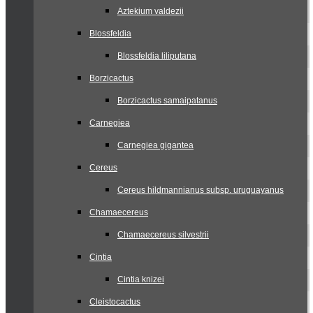
Aztekium valdezii
Blossfeldia
Blossfeldia liliputana
Borzicactus
Borzicactus samaipatanus
Carnegiea
Carnegiea gigantea
Cereus
Cereus hildmannianus subsp. uruguayanus
Chamaecereus
Chamaecereus silvestrii
Cintia
Cintia knizei
Cleistocactus