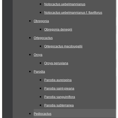
Notocactus uebelmannianus
Notocactus uebelmannianus f. flaviflorus
Obregonia
Obregonia denegrii
Ortegocactus
Ortegocactus macdougallii
Oroya
Oroya peruviana
Parodia
Parodia aureispina
Parodia saint-pieana
Parodia sanguiniflora
Parodia subterranea
Pediocactus