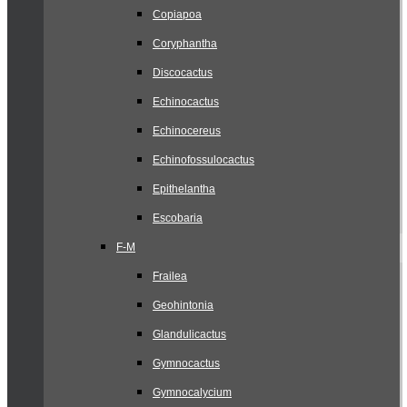
Copiapoa
Coryphantha
Discocactus
Echinocactus
Echinocereus
Echinofossulocactus
Epithelantha
Escobaria
F-M
Frailea
Geohintonia
Glandulicactus
Gymnocactus
Gymnocalycium