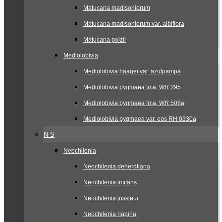
Matucana madisoniorum
Matucana madisoniorum var. albiflora
Matucana polzii
Mediolobivia
Mediolobivia haagei var. azulpampa
Mediolobivia pygmaea fma. WR 295
Mediolobivia pygmaea fma. WR 508a
Mediolobivia pygmaea var. eos RH 0330a
N-S
Neochilenia
Neochilenia deherdtiana
Neochilenia imitans
Neochilenia jussieui
Neochilenia napina