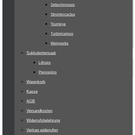
Setiechinopsis
Strombocactus
Toumeya
Turbinicarpus
Weingartia
Sukkulentensaat
Lithops
Pleiospilos
Warenkorb
Kasse
AGB
Versandkosten
Widerrufsbelehrung
Vertrag widerrufen