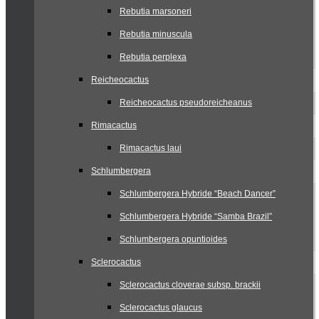
Rebutia marsoneri
Rebutia minuscula
Rebutia perplexa
Reicheocactus
Reicheocactus pseudoreicheanus
Rimacactus
Rimacactus laui
Schlumbergera
Schlumbergera Hybride “Beach Dancer”
Schlumbergera Hybride “Samba Brazil”
Schlumbergera opuntioides
Sclerocactus
Sclerocactus cloverae subsp. brackii
Sclerocactus glaucus