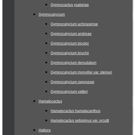
Gymnocactus ysabelae
Gymnocalycium
Gymnocalycium achirasense
Gymnocalycium andreae
Gymnocalycium bicolor
Gymnocalycium bruchii
Gymnocalycium denudatum
Gymnocalycium monvillei var. steineri
Gymnocalycium ragonesei
Gymnocalycium vatteri
Hamatocactus
Hamatocactus hamatacanthus
Hamatocactus setispinus var. orcutti
Hatiora