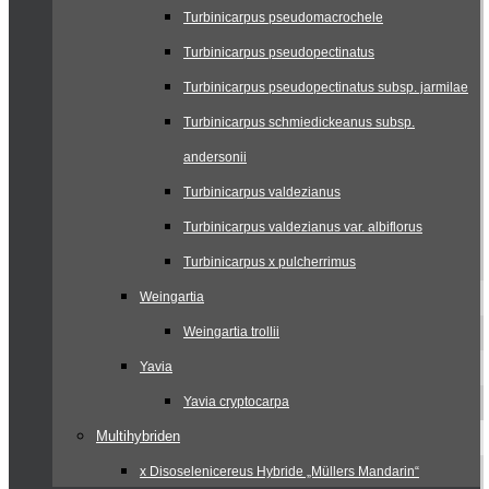
Turbinicarpus pseudomacrochele
Turbinicarpus pseudopectinatus
Turbinicarpus pseudopectinatus subsp. jarmilae
Turbinicarpus schmiedickeanus subsp.
andersonii
Turbinicarpus valdezianus
Turbinicarpus valdezianus var. albiflorus
Turbinicarpus x pulcherrimus
Weingartia
Weingartia trollii
Yavia
Yavia cryptocarpa
Multihybriden
x Disoselenicereus Hybride „Müllers Mandarin“