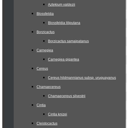
Aztekium valdezii
Blossfeldia
Blossfeldia liliputana
Borzicactus
Borzicactus samaipatanus
Carnegiea
Carnegiea gigantea
Cereus
Cereus hildmannianus subsp. uruguayanus
Chamaecereus
Chamaecereus silvestrii
Cintia
Cintia knizei
Cleistocactus