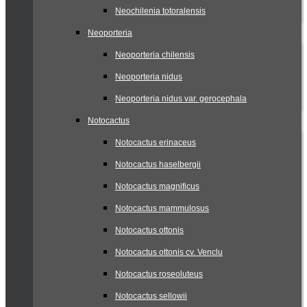
Neochilenia totoralensis
Neoporteria
Neoporteria chilensis
Neoporteria nidus
Neoporteria nidus var. gerocephala
Notocactus
Notocactus erinaceus
Notocactus haselbergii
Notocactus magnificus
Notocactus mammulosus
Notocactus ottonis
Notocactus ottonis cv. Venclu
Notocactus roseoluteus
Notocactus sellowii