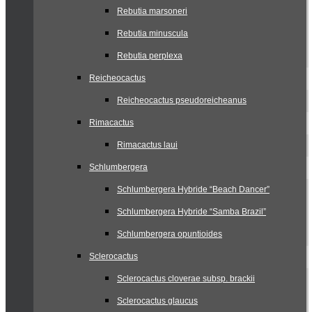
Rebutia marsoneri
Rebutia minuscula
Rebutia perplexa
Reicheocactus
Reicheocactus pseudoreicheanus
Rimacactus
Rimacactus laui
Schlumbergera
Schlumbergera Hybride “Beach Dancer”
Schlumbergera Hybride “Samba Brazil”
Schlumbergera opuntioides
Sclerocactus
Sclerocactus cloverae subsp. brackii
Sclerocactus glaucus