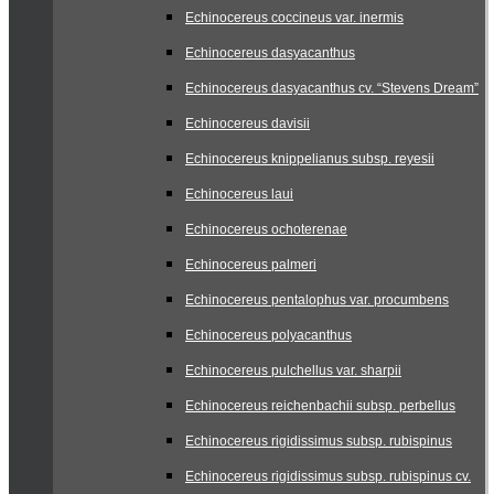
Echinocereus coccineus var. inermis
Echinocereus dasyacanthus
Echinocereus dasyacanthus cv. “Stevens Dream”
Echinocereus davisii
Echinocereus knippelianus subsp. reyesii
Echinocereus laui
Echinocereus ochoterenae
Echinocereus palmeri
Echinocereus pentalophus var. procumbens
Echinocereus polyacanthus
Echinocereus pulchellus var. sharpii
Echinocereus reichenbachii subsp. perbellus
Echinocereus rigidissimus subsp. rubispinus
Echinocereus rigidissimus subsp. rubispinus cv.