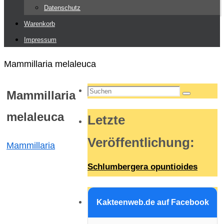
Datenschutz
Warenkorb
Impressum
Start
Mammillaria melaleuca
Suchen
Mammillaria
Suchen
nach:
melaleuca
Letzte
Veröffentlichung
:
Mammillaria
Schlumbergera opuntioides
Kakteenweb.de auf Facebook