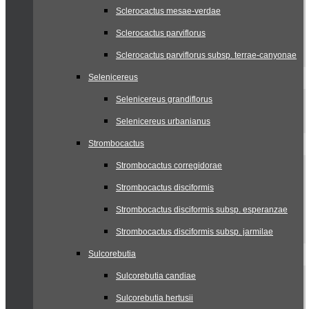
Sclerocactus mesae-verdae
Sclerocactus parviflorus
Sclerocactus parviflorus subsp. terrae-canyonae
Selenicereus
Selenicereus grandiflorus
Selenicereus urbanianus
Strombocactus
Strombocactus corregidorae
Strombocactus disciformis
Strombocactus disciformis subsp. esperanzae
Strombocactus disciformis subsp. jarmilae
Sulcorebutia
Sulcorebutia candiae
Sulcorebutia hertusii