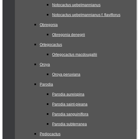
Notocactus uebelmannianus
Notocactus uebelmannianus f. flaviflorus
Obregonia
Obregonia denegrii
Ortegocactus
Ortegocactus macdougallii
Oroya
Oroya peruviana
Parodia
Parodia aureispina
Parodia saint-pieana
Parodia sanguiniflora
Parodia subterranea
Pediocactus