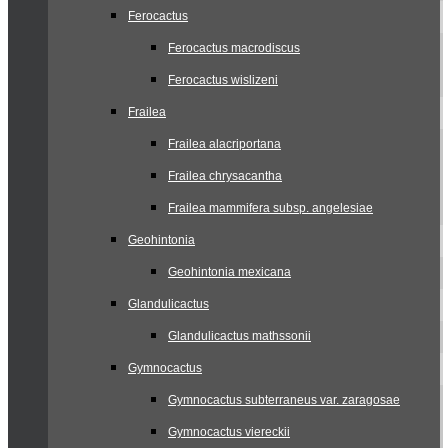
Ferocactus
Ferocactus macrodiscus
Ferocactus wislizeni
Frailea
Frailea alacriportana
Frailea chrysacantha
Frailea mammifera subsp. angelesiae
Geohintonia
Geohintonia mexicana
Glandulicactus
Glandulicactus mathssonii
Gymnocactus
Gymnocactus subterraneus var. zaragosae
Gymnocactus viereckii