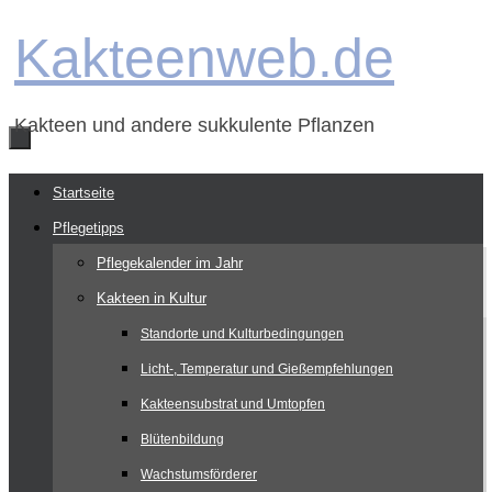
Zum
Kakteenweb.de
Inhalt
springen
Kakteen und andere sukkulente Pflanzen
Zum
Startseite
Inhalt
Pflegetipps
springen
Pflegekalender im Jahr
Kakteen in Kultur
Standorte und Kulturbedingungen
Licht-, Temperatur und Gießempfehlungen
Kakteensubstrat und Umtopfen
Blütenbildung
Wachstumsförderer