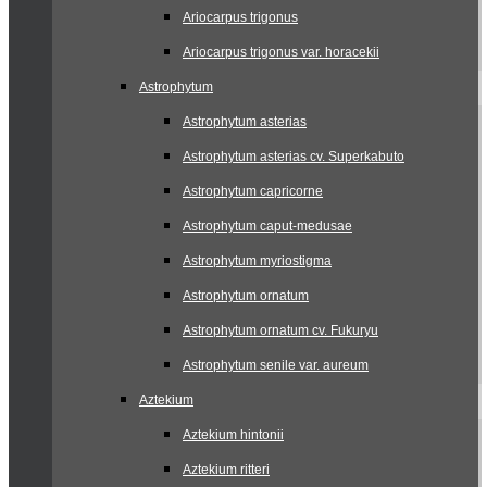
Ariocarpus trigonus
Ariocarpus trigonus var. horacekii
Astrophytum
Astrophytum asterias
Astrophytum asterias cv. Superkabuto
Astrophytum capricorne
Astrophytum caput-medusae
Astrophytum myriostigma
Astrophytum ornatum
Astrophytum ornatum cv. Fukuryu
Astrophytum senile var. aureum
Aztekium
Aztekium hintonii
Aztekium ritteri