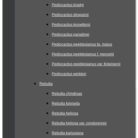
Pediocactus bradyi
Pediocactus despainii
Pediocactus knowltonii
Pediocactus paradinei
Pediocactus peeblesianus fa. maius
Pediocactus peeblesianus f. menzelii
Pediocactus peeblesianus var. fickeisenii
Pediocactus winkleri
Rebutia
Rebutia christinae
Rebutia fulviseta
Rebutia heliosa
Rebutia heliosa var. condorensis
Rebutia kariusiana