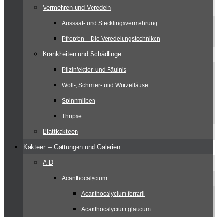
Vermehren und Veredeln
Aussaat- und Stecklingsvermehrung
Pfropfen – Die Veredelungstechniken
Krankheiten und Schädlinge
Pilzinfektion und Fäulnis
Woll-, Schmier- und Wurzelläuse
Spinnmilben
Thripse
Blattkakteen
Kakteen – Gattungen und Galerien
A-D
Acanthocalycium
Acanthocalycium ferrarii
Acanthocalycium glaucum