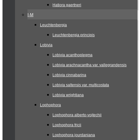
Hatiora gaertneri
I-M
Leuchtenbergia
Leuchtenbergia principis
Lobivia
Lobivia acanthoplegma
Lobivia arachnacantha var. vallegrandensis
Lobivia cinnabarina
Lobivia saltensis var. multicostata
Lobivia wrightiana
Lophophora
Lophophora alberto-vojtechii
Lophophora fricii
Lophophora jourdaniana