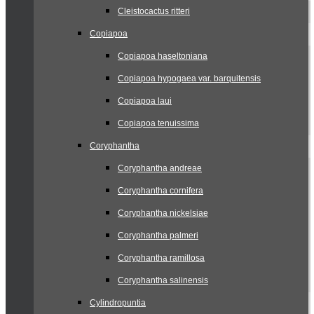
Cleistocactus ritteri
Copiapoa
Copiapoa haseltoniana
Copiapoa hypogaea var. barquitensis
Copiapoa laui
Copiapoa tenuissima
Coryphantha
Coryphantha andreae
Coryphantha cornifera
Coryphantha nickelsiae
Coryphantha palmeri
Coryphantha ramillosa
Coryphantha salinensis
Cylindropuntia