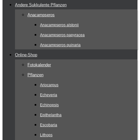
Andere Sukkulente Pflanzen
Anacampseros
Anacampseros alstonii
Anacampseros papyracea
Anacampseros quinaria
Online-Shop
Fotokalender
Pflanzen
Ariocarpus
Echeveria
Echinopsis
Epithelantha
Escobaria
Lithops