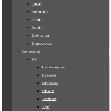
Lobivia
Mammillaria
Parodia
Rebutia
Selenicereus
Strombocactus
Kakteensaat
A-E
Acanthocalycium
Ariocarpus
Astrophytum
Aztekium
Blossfeldia
Cintia