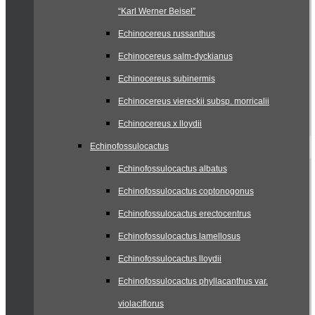
“Karl Werner Beisel”
Echinocereus russanthus
Echinocereus salm-dyckianus
Echinocereus subinermis
Echinocereus viereckii subsp. morricalii
Echinocereus x lloydii
Echinofossulocactus
Echinofossulocactus albatus
Echinofossulocactus coptonogonus
Echinofossulocactus erectocentrus
Echinofossulocactus lamellosus
Echinofossulocactus lloydii
Echinofossulocactus phyllacanthus var.
violaciflorus