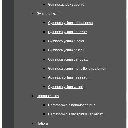
Gymnocactus ysabelae
Gymnocalycium
Gymnocalycium achirasense
Gymnocalycium andreae
Gymnocalycium bicolor
Gymnocalycium bruchii
Gymnocalycium denudatum
Gymnocalycium monvillei var. steineri
Gymnocalycium ragonesei
Gymnocalycium vatteri
Hamatocactus
Hamatocactus hamatacanthus
Hamatocactus setispinus var. orcutti
Hatiora