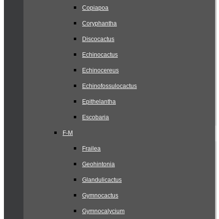
Copiapoa
Coryphantha
Discocactus
Echinocactus
Echinocereus
Echinofossulocactus
Epithelantha
Escobaria
F-M
Frailea
Geohintonia
Glandulicactus
Gymnocactus
Gymnocalycium