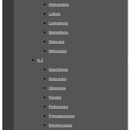
Hildewintera
Lobivia
Lophophora
Mammillaria
Matucana
Melocactus
N-Z
Neochilenia
Notocactus
Obregonia
Parodia
Pediocactus
Pygmaeocereus
Reicheocactus