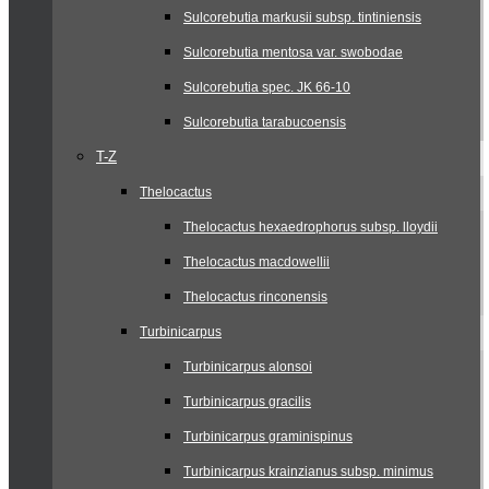
Sulcorebutia markusii subsp. tintiniensis
Sulcorebutia mentosa var. swobodae
Sulcorebutia spec. JK 66-10
Sulcorebutia tarabucoensis
T-Z
Thelocactus
Thelocactus hexaedrophorus subsp. lloydii
Thelocactus macdowellii
Thelocactus rinconensis
Turbinicarpus
Turbinicarpus alonsoi
Turbinicarpus gracilis
Turbinicarpus graminispinus
Turbinicarpus krainzianus subsp. minimus