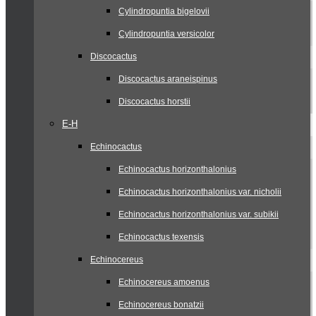
Cylindropuntia bigelovii
Cylindropuntia versicolor
Discocactus
Discocactus araneispinus
Discocactus horstii
E-H
Echinocactus
Echinocactus horizonthalonius
Echinocactus horizonthalonius var. nicholii
Echinocactus horizonthalonius var. subikii
Echinocactus texensis
Echinocereus
Echinocereus amoenus
Echinocereus bonatzii