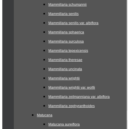
Mammillaria schumannii
Mammillaria senilis
Mammillaria senilis var. albiflora
Mammillaria sphaerica
Mammillaria surculosa
Mammillaria tepexicensis
Mammillaria theresae
Mammillaria uncinata
Mammillaria wrightii
Mammillaria wrightii var. wolfii
Mammillaria zeilmanniana var. albiflora
Mammillaria zephyranthoides
Matucana
Matucana aureiflora