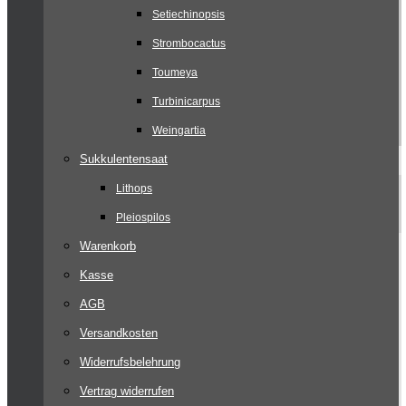
Setiechinopsis
Strombocactus
Toumeya
Turbinicarpus
Weingartia
Sukkulentensaat
Lithops
Pleiospilos
Warenkorb
Kasse
AGB
Versandkosten
Widerrufsbelehrung
Vertrag widerrufen