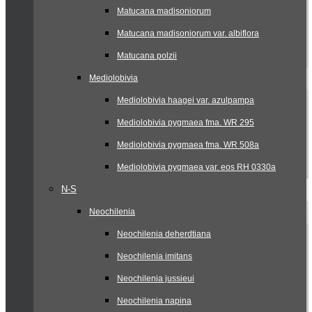
Matucana madisoniorum
Matucana madisoniorum var. albiflora
Matucana polzii
Mediolobivia
Mediolobivia haagei var. azulpampa
Mediolobivia pygmaea fma. WR 295
Mediolobivia pygmaea fma. WR 508a
Mediolobivia pygmaea var. eos RH 0330a
N-S
Neochilenia
Neochilenia deherdtiana
Neochilenia imitans
Neochilenia jussieui
Neochilenia napina