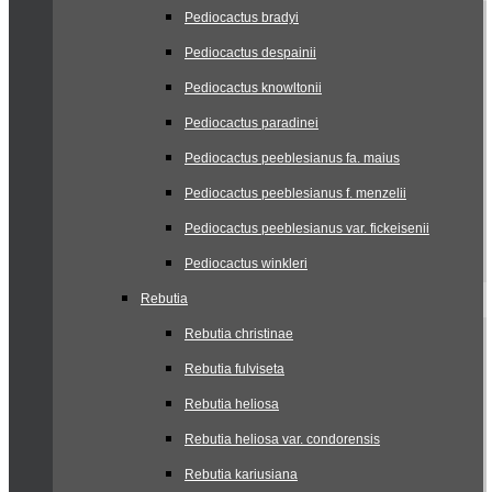
Pediocactus bradyi
Pediocactus despainii
Pediocactus knowltonii
Pediocactus paradinei
Pediocactus peeblesianus fa. maius
Pediocactus peeblesianus f. menzelii
Pediocactus peeblesianus var. fickeisenii
Pediocactus winkleri
Rebutia
Rebutia christinae
Rebutia fulviseta
Rebutia heliosa
Rebutia heliosa var. condorensis
Rebutia kariusiana