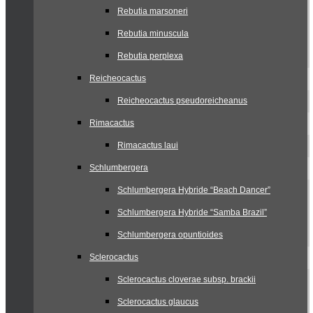
Rebutia marsoneri
Rebutia minuscula
Rebutia perplexa
Reicheocactus
Reicheocactus pseudoreicheanus
Rimacactus
Rimacactus laui
Schlumbergera
Schlumbergera Hybride “Beach Dancer”
Schlumbergera Hybride “Samba Brazil”
Schlumbergera opuntioides
Sclerocactus
Sclerocactus cloverae subsp. brackii
Sclerocactus glaucus