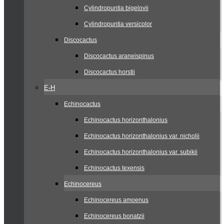
Cylindropuntia bigelovii
Cylindropuntia versicolor
Discocactus
Discocactus araneispinus
Discocactus horstii
E-H
Echinocactus
Echinocactus horizonthalonius
Echinocactus horizonthalonius var. nicholii
Echinocactus horizonthalonius var. subikii
Echinocactus texensis
Echinocereus
Echinocereus amoenus
Echinocereus bonatzii