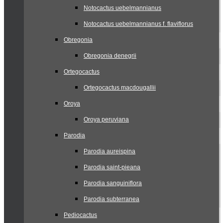
Notocactus uebelmannianus
Notocactus uebelmannianus f. flaviflorus
Obregonia
Obregonia denegrii
Ortegocactus
Ortegocactus macdougallii
Oroya
Oroya peruviana
Parodia
Parodia aureispina
Parodia saint-pieana
Parodia sanguiniflora
Parodia subterranea
Pediocactus