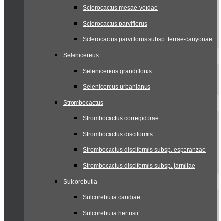
Sclerocactus mesae-verdae
Sclerocactus parviflorus
Sclerocactus parviflorus subsp. terrae-canyonae
Selenicereus
Selenicereus grandiflorus
Selenicereus urbanianus
Strombocactus
Strombocactus corregidorae
Strombocactus disciformis
Strombocactus disciformis subsp. esperanzae
Strombocactus disciformis subsp. jarmilae
Sulcorebutia
Sulcorebutia candiae
Sulcorebutia hertusii