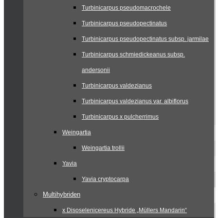
Turbinicarpus pseudomacrochele
Turbinicarpus pseudopectinatus
Turbinicarpus pseudopectinatus subsp. jarmilae
Turbinicarpus schmiedickeanus subsp.
andersonii
Turbinicarpus valdezianus
Turbinicarpus valdezianus var. albiflorus
Turbinicarpus x pulcherrimus
Weingartia
Weingartia trollii
Yavia
Yavia cryptocarpa
Multihybriden
x Disoselenicereus Hybride „Müllers Mandarin“