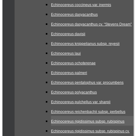
Echinocereus coccineus var. inermis
Echinocereus dasyacanthus
Echinocereus dasyacanthus cv. “Stevens Dream”
Echinocereus davisii
Echinocereus knippelianus subsp. reyesii
Echinocereus laui
Echinocereus ochoterenae
Echinocereus palmeri
Echinocereus pentalophus var. procumbens
Echinocereus polyacanthus
Echinocereus pulchellus var. sharpii
Echinocereus reichenbachii subsp. perbellus
Echinocereus rigidissimus subsp. rubispinus
Echinocereus rigidissimus subsp. rubispinus cv.