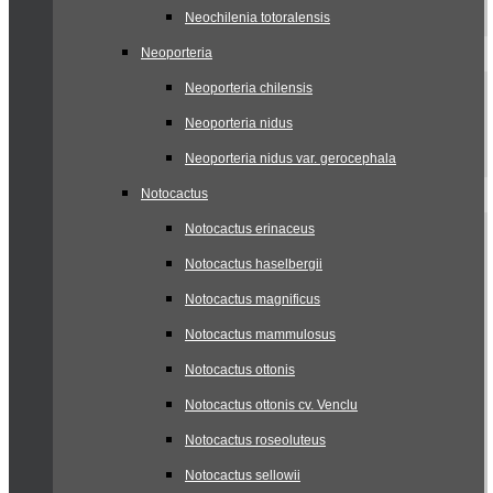
Neochilenia totoralensis
Neoporteria
Neoporteria chilensis
Neoporteria nidus
Neoporteria nidus var. gerocephala
Notocactus
Notocactus erinaceus
Notocactus haselbergii
Notocactus magnificus
Notocactus mammulosus
Notocactus ottonis
Notocactus ottonis cv. Venclu
Notocactus roseoluteus
Notocactus sellowii