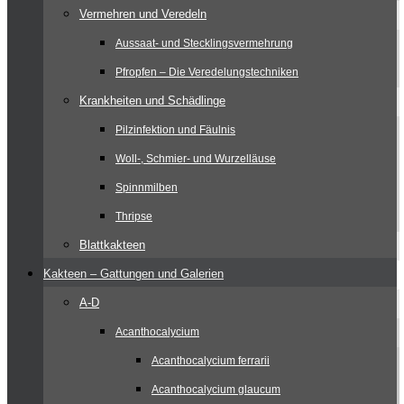
Vermehren und Veredeln
Aussaat- und Stecklingsvermehrung
Pfropfen – Die Veredelungstechniken
Krankheiten und Schädlinge
Pilzinfektion und Fäulnis
Woll-, Schmier- und Wurzelläuse
Spinnmilben
Thripse
Blattkakteen
Kakteen – Gattungen und Galerien
A-D
Acanthocalycium
Acanthocalycium ferrarii
Acanthocalycium glaucum