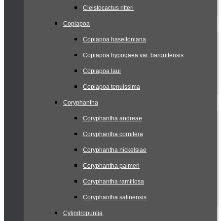
Cleistocactus ritteri
Copiapoa
Copiapoa haseltoniana
Copiapoa hypogaea var. barquitensis
Copiapoa laui
Copiapoa tenuissima
Coryphantha
Coryphantha andreae
Coryphantha cornifera
Coryphantha nickelsiae
Coryphantha palmeri
Coryphantha ramillosa
Coryphantha salinensis
Cylindropuntia