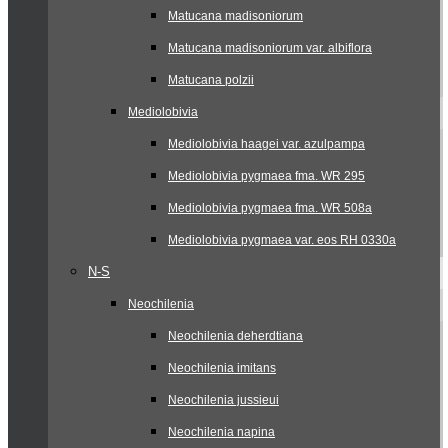
Matucana madisoniorum
Matucana madisoniorum var. albiflora
Matucana polzii
Mediolobivia
Mediolobivia haagei var. azulpampa
Mediolobivia pygmaea fma. WR 295
Mediolobivia pygmaea fma. WR 508a
Mediolobivia pygmaea var. eos RH 0330a
N-S
Neochilenia
Neochilenia deherdtiana
Neochilenia imitans
Neochilenia jussieui
Neochilenia napina