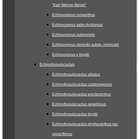
“Karl Werner Beisel”
Echinocereus russanthus
Echinocereus salm-dyckianus
Echinocereus subinermis
Echinocereus viereckii subsp. morricalii
Echinocereus x lloydii
Echinofossulocactus
Echinofossulocactus albatus
Echinofossulocactus coptonogonus
Echinofossulocactus erectocentrus
Echinofossulocactus lamellosus
Echinofossulocactus lloydii
Echinofossulocactus phyllacanthus var.
violaciflorus