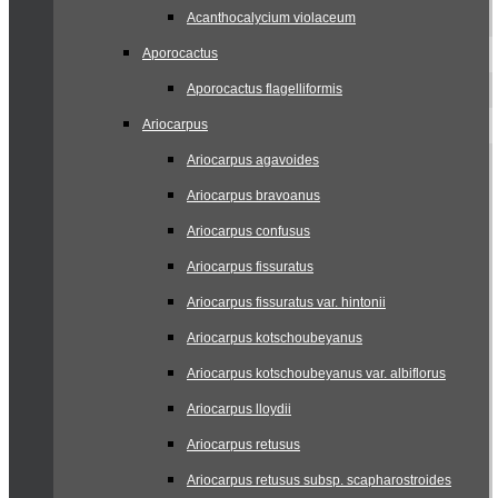
Acanthocalycium violaceum
Aporocactus
Aporocactus flagelliformis
Ariocarpus
Ariocarpus agavoides
Ariocarpus bravoanus
Ariocarpus confusus
Ariocarpus fissuratus
Ariocarpus fissuratus var. hintonii
Ariocarpus kotschoubeyanus
Ariocarpus kotschoubeyanus var. albiflorus
Ariocarpus lloydii
Ariocarpus retusus
Ariocarpus retusus subsp. scapharostroides