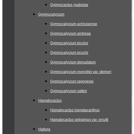
Gymnocactus ysabelae
Gymnocalycium
Gymnocalycium achirasense
Gymnocalycium andreae
Gymnocalycium bicolor
Gymnocalycium bruchii
Gymnocalycium denudatum
Gymnocalycium monvillei var. steineri
Gymnocalycium ragonesei
Gymnocalycium vatteri
Hamatocactus
Hamatocactus hamatacanthus
Hamatocactus setispinus var. orcutti
Hatiora