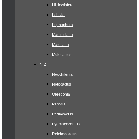
Hildewintera
Lobivia
Lophophora
Mammillaria
Matucana
Melocactus
N-Z
Neochilenia
Notocactus
Obregonia
Parodia
Pediocactus
Pygmaeocereus
Reicheocactus