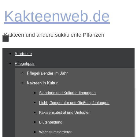
Zum
Kakteenweb.de
Inhalt
springen
Kakteen und andere sukkulente Pflanzen
Zum
Startseite
Inhalt
Pflegetipps
springen
Pflegekalender im Jahr
Kakteen in Kultur
Standorte und Kulturbedingungen
Licht-, Temperatur und Gießempfehlungen
Kakteensubstrat und Umtopfen
Blütenbildung
Wachstumsförderer