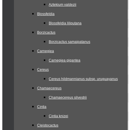
Aztekium valdezii
Blossfeldia
Blossfeldia liliputana
Borzicactus
Borzicactus samaipatanus
Carnegiea
Carnegiea gigantea
Cereus
Cereus hildmannianus subsp. uruguayanus
Chamaecereus
Chamaecereus silvestrii
Cintia
Cintia knizei
Cleistocactus