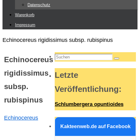
Datenschutz
Warenkorb
Impressum
Start
Echinocereus rigidissimus subsp. rubispinus
Suchen
Echinocereus
Suchen
nach:
rigidissimus
Letzte
subsp.
Veröffentlichung
:
rubispinus
Schlumbergera opuntioides
Echinocereus
Kakteenweb.de auf Facebook