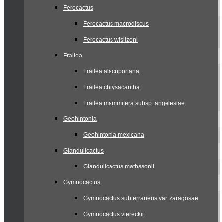
Ferocactus
Ferocactus macrodiscus
Ferocactus wislizeni
Frailea
Frailea alacriportana
Frailea chrysacantha
Frailea mammifera subsp. angelesiae
Geohintonia
Geohintonia mexicana
Glandulicactus
Glandulicactus mathssonii
Gymnocactus
Gymnocactus subterraneus var. zaragosae
Gymnocactus viereckii