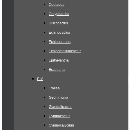
Copiapoa
Coryphantha
Discocactus
Echinocactus
Echinocereus
Echinofossulocactus
Epithelantha
Escobaria
F-M
Frailea
Geohintonia
Glandulicactus
Gymnocactus
Gymnocalycium