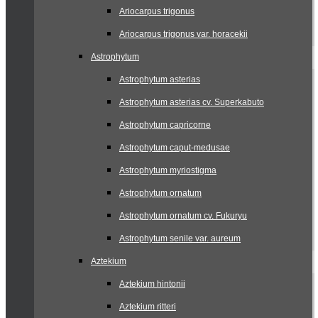
Ariocarpus trigonus
Ariocarpus trigonus var. horacekii
Astrophytum
Astrophytum asterias
Astrophytum asterias cv. Superkabuto
Astrophytum capricorne
Astrophytum caput-medusae
Astrophytum myriostigma
Astrophytum ornatum
Astrophytum ornatum cv. Fukuryu
Astrophytum senile var. aureum
Aztekium
Aztekium hintonii
Aztekium ritteri