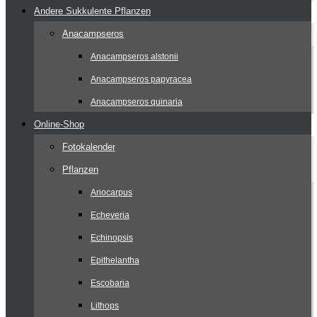
Andere Sukkulente Pflanzen
Anacampseros
Anacampseros alstonii
Anacampseros papyracea
Anacampseros quinaria
Online-Shop
Fotokalender
Pflanzen
Ariocarpus
Echeveria
Echinopsis
Epithelantha
Escobaria
Lithops