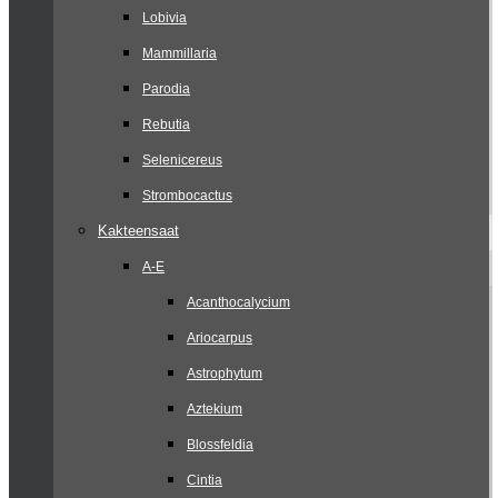
Lobivia
Mammillaria
Parodia
Rebutia
Selenicereus
Strombocactus
Kakteensaat
A-E
Acanthocalycium
Ariocarpus
Astrophytum
Aztekium
Blossfeldia
Cintia