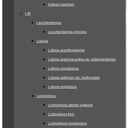
Hatiora gaertneri
I-M
Leuchtenbergia
Leuchtenbergia principis
Lobivia
Lobivia acanthoplegma
Lobivia arachnacantha var. vallegrandensis
Lobivia cinnabarina
Lobivia saltensis var. multicostata
Lobivia wrightiana
Lophophora
Lophophora alberto-vojtechii
Lophophora fricii
Lophophora jourdaniana