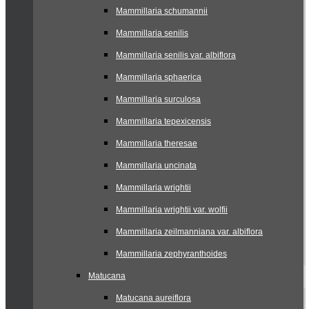
Mammillaria schumannii
Mammillaria senilis
Mammillaria senilis var. albiflora
Mammillaria sphaerica
Mammillaria surculosa
Mammillaria tepexicensis
Mammillaria theresae
Mammillaria uncinata
Mammillaria wrightii
Mammillaria wrightii var. wolfii
Mammillaria zeilmanniana var. albiflora
Mammillaria zephyranthoides
Matucana
Matucana aureiflora