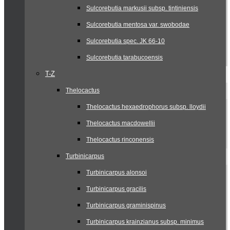
Sulcorebutia markusii subsp. tintiniensis
Sulcorebutia mentosa var. swobodae
Sulcorebutia spec. JK 66-10
Sulcorebutia tarabucoensis
T-Z
Thelocactus
Thelocactus hexaedrophorus subsp. lloydii
Thelocactus macdowellii
Thelocactus rinconensis
Turbinicarpus
Turbinicarpus alonsoi
Turbinicarpus gracilis
Turbinicarpus graminispinus
Turbinicarpus krainzianus subsp. minimus