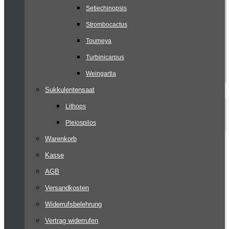
Setiechinopsis
Strombocactus
Toumeya
Turbinicarpus
Weingartia
Sukkulentensaat
Lithops
Pleiospilos
Warenkorb
Kasse
AGB
Versandkosten
Widerrufsbelehrung
Vertrag widerrufen