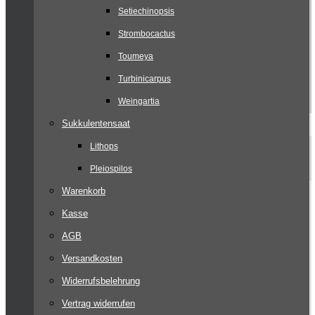
Setiechinopsis
Strombocactus
Toumeya
Turbinicarpus
Weingartia
Sukkulentensaat
Lithops
Pleiospilos
Warenkorb
Kasse
AGB
Versandkosten
Widerrufsbelehrung
Vertrag widerrufen