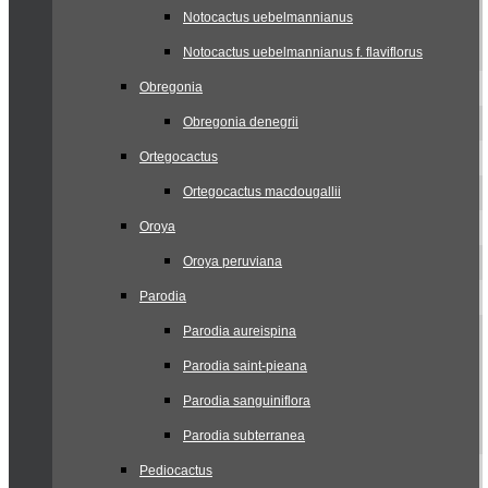
Notocactus uebelmannianus
Notocactus uebelmannianus f. flaviflorus
Obregonia
Obregonia denegrii
Ortegocactus
Ortegocactus macdougallii
Oroya
Oroya peruviana
Parodia
Parodia aureispina
Parodia saint-pieana
Parodia sanguiniflora
Parodia subterranea
Pediocactus