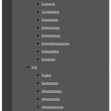
Copiapoa
Coryphantha
Discocactus
Echinocactus
Echinocereus
Echinofossulocactus
Epithelantha
Escobaria
F-M
Frailea
Geohintonia
Glandulicactus
Gymnocactus
Gymnocalycium