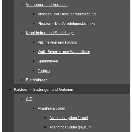
Vermehren und Veredeln
Aussaat- und Stecklingsvermehrung
Pfropfen – Die Veredelungstechniken
Krankheiten und Schädlinge
Pilzinfektion und Fäulnis
Woll-, Schmier- und Wurzelläuse
Spinnmilben
Thripse
Blattkakteen
Kakteen – Gattungen und Galerien
A-D
Acanthocalycium
Acanthocalycium ferrarii
Acanthocalycium glaucum