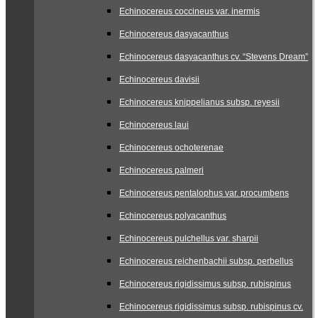
Echinocereus coccineus var. inermis
Echinocereus dasyacanthus
Echinocereus dasyacanthus cv. “Stevens Dream”
Echinocereus davisii
Echinocereus knippelianus subsp. reyesii
Echinocereus laui
Echinocereus ochoterenae
Echinocereus palmeri
Echinocereus pentalophus var. procumbens
Echinocereus polyacanthus
Echinocereus pulchellus var. sharpii
Echinocereus reichenbachii subsp. perbellus
Echinocereus rigidissimus subsp. rubispinus
Echinocereus rigidissimus subsp. rubispinus cv.