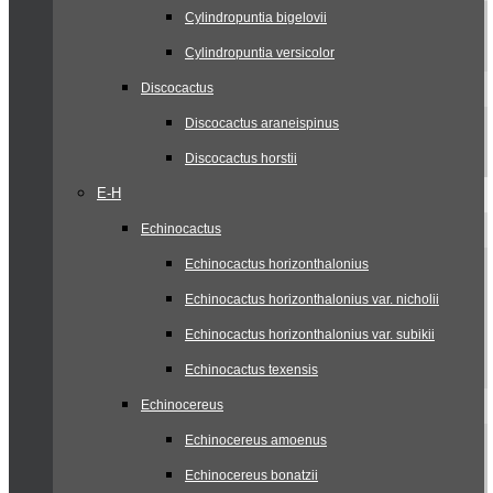
Cylindropuntia bigelovii
Cylindropuntia versicolor
Discocactus
Discocactus araneispinus
Discocactus horstii
E-H
Echinocactus
Echinocactus horizonthalonius
Echinocactus horizonthalonius var. nicholii
Echinocactus horizonthalonius var. subikii
Echinocactus texensis
Echinocereus
Echinocereus amoenus
Echinocereus bonatzii