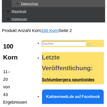
Datenschutz
Warenkorb
Impressum
Start
Produkt Anzahl Korn
100 Korn
Seite 2
Suchen
100
Suchen
nach:
Korn
Letzte
Veröffentlichung
:
11–
20
Schlumbergera opuntioides
von
43
Kakteenweb.de auf Facebook
Ergebnissen