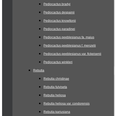
Pediocactus bradyi
Pediocactus despainii
Pediocactus knowltonii
Pediocactus paradinei
Pediocactus peeblesianus fa. maius
Pediocactus peeblesianus f. menzelii
Pediocactus peeblesianus var. fickeisenii
Pediocactus winkleri
Rebutia
Rebutia christinae
Rebutia fulviseta
Rebutia heliosa
Rebutia heliosa var. condorensis
Rebutia kariusiana