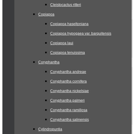
Cleistocactus ritteri
Copiapoa
Copiapoa haseltoniana
Copiapoa hypogaea var. barquitensis
Copiapoa laui
Copiapoa tenuissima
Coryphantha
Coryphantha andreae
Coryphantha cornifera
Coryphantha nickelsiae
Coryphantha palmeri
Coryphantha ramillosa
Coryphantha salinensis
Cylindropuntia