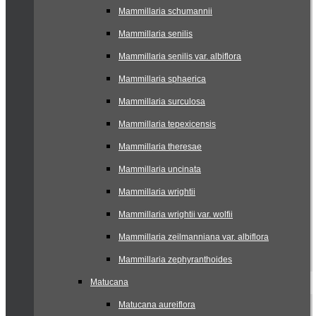
Mammillaria schumannii
Mammillaria senilis
Mammillaria senilis var. albiflora
Mammillaria sphaerica
Mammillaria surculosa
Mammillaria tepexicensis
Mammillaria theresae
Mammillaria uncinata
Mammillaria wrightii
Mammillaria wrightii var. wolfii
Mammillaria zeilmanniana var. albiflora
Mammillaria zephyranthoides
Matucana
Matucana aureiflora