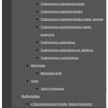
Turbinicarpus pseudomacrochele
Turbinicarpus pseudopectinatus
Turbinicarpus pseudopectinatus subsp. jarmilae
Turbinicarpus schmiedickeanus subsp.
andersonii
Turbinicarpus valdezianus
Turbinicarpus valdezianus var. albiflorus
Turbinicarpus x pulcherrimus
Weingartia
Weingartia trollii
Yavia
Yavia cryptocarpa
Multihybriden
x Disoselenicereus Hybride „Müllers Mandarin“