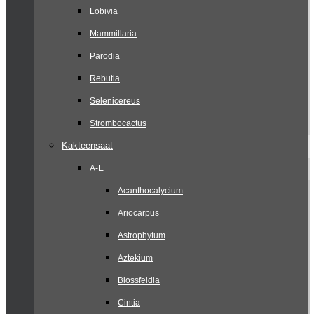
Lobivia
Mammillaria
Parodia
Rebutia
Selenicereus
Strombocactus
Kakteensaat
A-E
Acanthocalycium
Ariocarpus
Astrophytum
Aztekium
Blossfeldia
Cintia