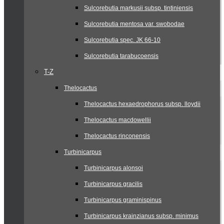
Sulcorebutia markusii subsp. tintiniensis
Sulcorebutia mentosa var. swobodae
Sulcorebutia spec. JK 66-10
Sulcorebutia tarabucoensis
T-Z
Thelocactus
Thelocactus hexaedrophorus subsp. lloydii
Thelocactus macdowellii
Thelocactus rinconensis
Turbinicarpus
Turbinicarpus alonsoi
Turbinicarpus gracilis
Turbinicarpus graminispinus
Turbinicarpus krainzianus subsp. minimus