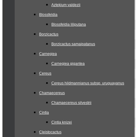
Aztekium valdezii
Blossfeldia
Blossfeldia liliputana
Borzicactus
Borzicactus samaipatanus
Carnegiea
Carnegiea gigantea
Cereus
Cereus hildmannianus subsp. uruguayanus
Chamaecereus
Chamaecereus silvestrii
Cintia
Cintia knizei
Cleistocactus