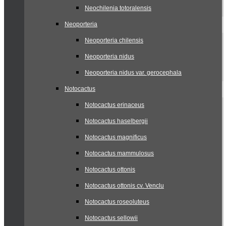
Neochilenia totoralensis
Neoporteria
Neoporteria chilensis
Neoporteria nidus
Neoporteria nidus var. gerocephala
Notocactus
Notocactus erinaceus
Notocactus haselbergii
Notocactus magnificus
Notocactus mammulosus
Notocactus ottonis
Notocactus ottonis cv. Venclu
Notocactus roseoluteus
Notocactus sellowii