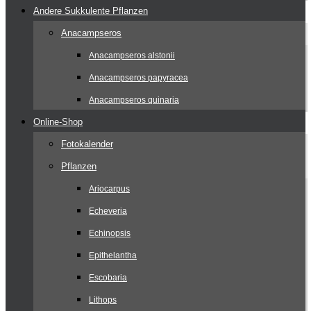
Andere Sukkulente Pflanzen
Anacampseros
Anacampseros alstonii
Anacampseros papyracea
Anacampseros quinaria
Online-Shop
Fotokalender
Pflanzen
Ariocarpus
Echeveria
Echinopsis
Epithelantha
Escobaria
Lithops