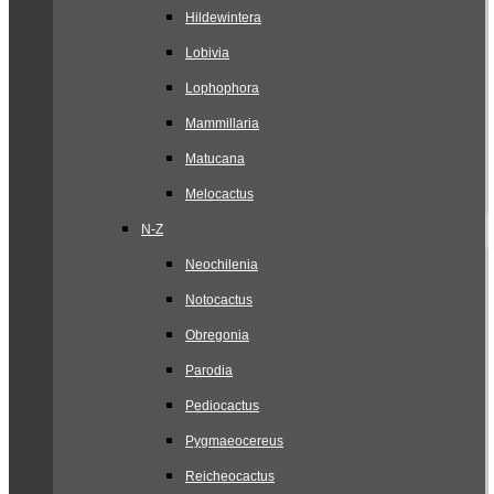
Hildewintera
Lobivia
Lophophora
Mammillaria
Matucana
Melocactus
N-Z
Neochilenia
Notocactus
Obregonia
Parodia
Pediocactus
Pygmaeocereus
Reicheocactus