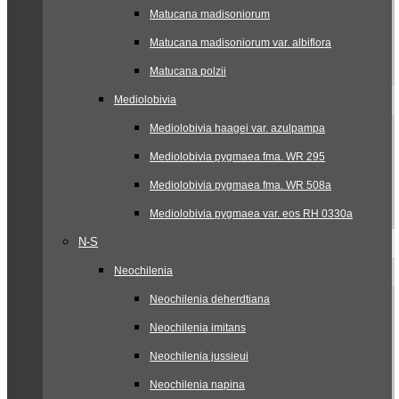
Matucana madisoniorum
Matucana madisoniorum var. albiflora
Matucana polzii
Mediolobivia
Mediolobivia haagei var. azulpampa
Mediolobivia pygmaea fma. WR 295
Mediolobivia pygmaea fma. WR 508a
Mediolobivia pygmaea var. eos RH 0330a
N-S
Neochilenia
Neochilenia deherdtiana
Neochilenia imitans
Neochilenia jussieui
Neochilenia napina