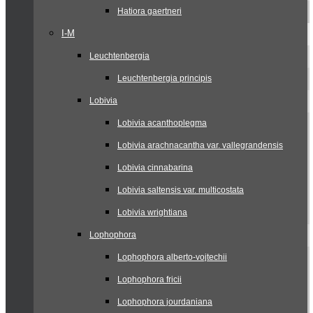
Hatiora gaertneri
I-M
Leuchtenbergia
Leuchtenbergia principis
Lobivia
Lobivia acanthoplegma
Lobivia arachnacantha var. vallegrandensis
Lobivia cinnabarina
Lobivia saltensis var. multicostata
Lobivia wrightiana
Lophophora
Lophophora alberto-vojtechii
Lophophora fricii
Lophophora jourdaniana