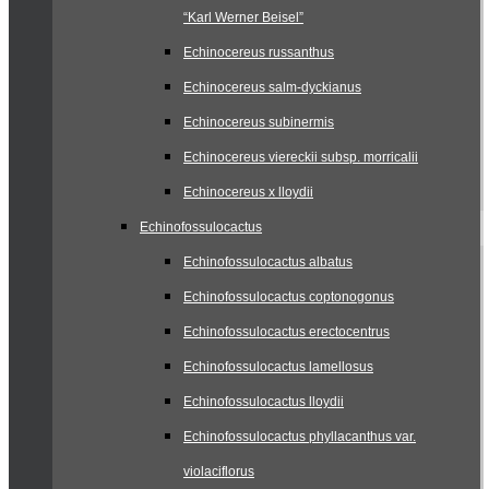
“Karl Werner Beisel”
Echinocereus russanthus
Echinocereus salm-dyckianus
Echinocereus subinermis
Echinocereus viereckii subsp. morricalii
Echinocereus x lloydii
Echinofossulocactus
Echinofossulocactus albatus
Echinofossulocactus coptonogonus
Echinofossulocactus erectocentrus
Echinofossulocactus lamellosus
Echinofossulocactus lloydii
Echinofossulocactus phyllacanthus var.
violaciflorus