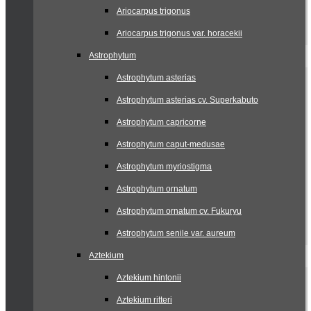
Ariocarpus trigonus
Ariocarpus trigonus var. horacekii
Astrophytum
Astrophytum asterias
Astrophytum asterias cv. Superkabuto
Astrophytum capricorne
Astrophytum caput-medusae
Astrophytum myriostigma
Astrophytum ornatum
Astrophytum ornatum cv. Fukuryu
Astrophytum senile var. aureum
Aztekium
Aztekium hintonii
Aztekium ritteri