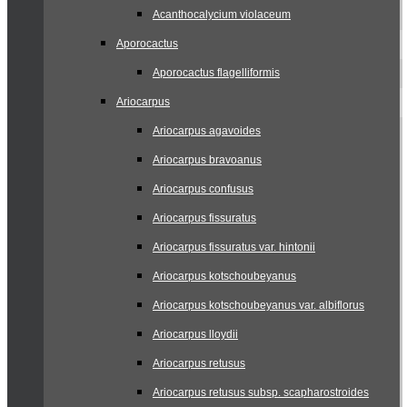
Acanthocalycium violaceum
Aporocactus
Aporocactus flagelliformis
Ariocarpus
Ariocarpus agavoides
Ariocarpus bravoanus
Ariocarpus confusus
Ariocarpus fissuratus
Ariocarpus fissuratus var. hintonii
Ariocarpus kotschoubeyanus
Ariocarpus kotschoubeyanus var. albiflorus
Ariocarpus lloydii
Ariocarpus retusus
Ariocarpus retusus subsp. scapharostroides