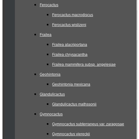
Ferocactus
Ferocactus macrodiscus
Ferocactus wislizeni
Frailea
Frailea alacriportana
Frailea chrysacantha
Frailea mammifera subsp. angelesiae
Geohintonia
Geohintonia mexicana
Glandulicactus
Glandulicactus mathssonii
Gymnocactus
Gymnocactus subterraneus var. zaragosae
Gymnocactus viereckii