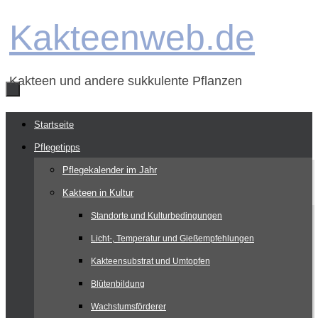
Zum
Kakteenweb.de
Inhalt
springen
Kakteen und andere sukkulente Pflanzen
Zum
Startseite
Inhalt
Pflegetipps
springen
Pflegekalender im Jahr
Kakteen in Kultur
Standorte und Kulturbedingungen
Licht-, Temperatur und Gießempfehlungen
Kakteensubstrat und Umtopfen
Blütenbildung
Wachstumsförderer