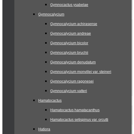
Gymnocactus ysabelae
Gymnocalycium
Gymnocalycium achirasense
Gymnocalycium andreae
Gymnocalycium bicolor
Gymnocalycium bruchii
Gymnocalycium denudatum
Gymnocalycium monvillei var. steineri
Gymnocalycium ragonesei
Gymnocalycium vatteri
Hamatocactus
Hamatocactus hamatacanthus
Hamatocactus setispinus var. orcutti
Hatiora