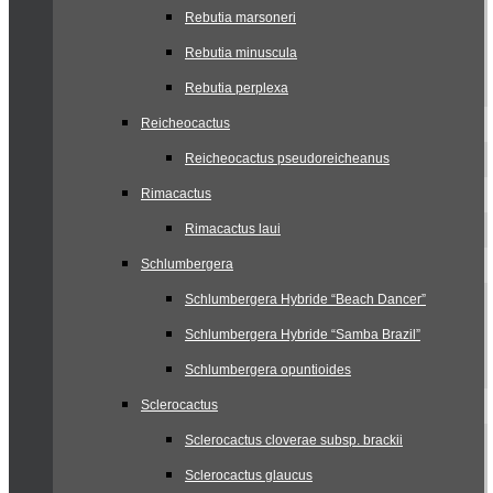
Rebutia marsoneri
Rebutia minuscula
Rebutia perplexa
Reicheocactus
Reicheocactus pseudoreicheanus
Rimacactus
Rimacactus laui
Schlumbergera
Schlumbergera Hybride “Beach Dancer”
Schlumbergera Hybride “Samba Brazil”
Schlumbergera opuntioides
Sclerocactus
Sclerocactus cloverae subsp. brackii
Sclerocactus glaucus