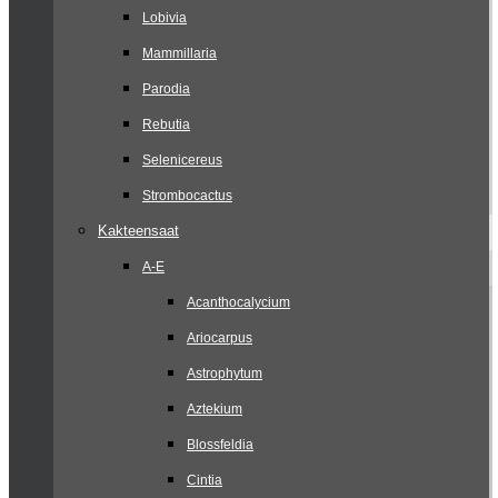
Lobivia
Mammillaria
Parodia
Rebutia
Selenicereus
Strombocactus
Kakteensaat
A-E
Acanthocalycium
Ariocarpus
Astrophytum
Aztekium
Blossfeldia
Cintia