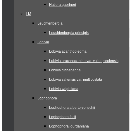
Hatiora gaertneri
I-M
Leuchtenbergia
Leuchtenbergia principis
Lobivia
Lobivia acanthoplegma
Lobivia arachnacantha var. vallegrandensis
Lobivia cinnabarina
Lobivia saltensis var. multicostata
Lobivia wrightiana
Lophophora
Lophophora alberto-vojtechii
Lophophora fricii
Lophophora jourdaniana