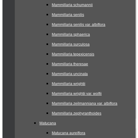
Mammillaria schumannii
Mammillaria senilis
Mammillaria senilis var. albiflora
Mammillaria sphaerica
Mammillaria surculosa
Mammillaria tepexicensis
Mammillaria theresae
Mammillaria uncinata
Mammillaria wrightii
Mammillaria wrightii var. wolfii
Mammillaria zeilmanniana var. albiflora
Mammillaria zephyranthoides
Matucana
Matucana aureiflora