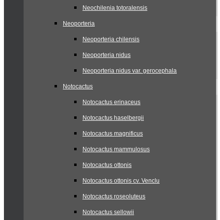
Neochilenia totoralensis
Neoporteria
Neoporteria chilensis
Neoporteria nidus
Neoporteria nidus var. gerocephala
Notocactus
Notocactus erinaceus
Notocactus haselbergii
Notocactus magnificus
Notocactus mammulosus
Notocactus ottonis
Notocactus ottonis cv. Venclu
Notocactus roseoluteus
Notocactus sellowii