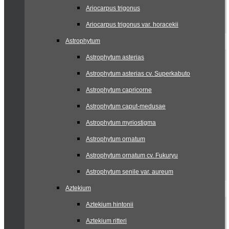
Ariocarpus trigonus
Ariocarpus trigonus var. horacekii
Astrophytum
Astrophytum asterias
Astrophytum asterias cv. Superkabuto
Astrophytum capricorne
Astrophytum caput-medusae
Astrophytum myriostigma
Astrophytum ornatum
Astrophytum ornatum cv. Fukuryu
Astrophytum senile var. aureum
Aztekium
Aztekium hintonii
Aztekium ritteri