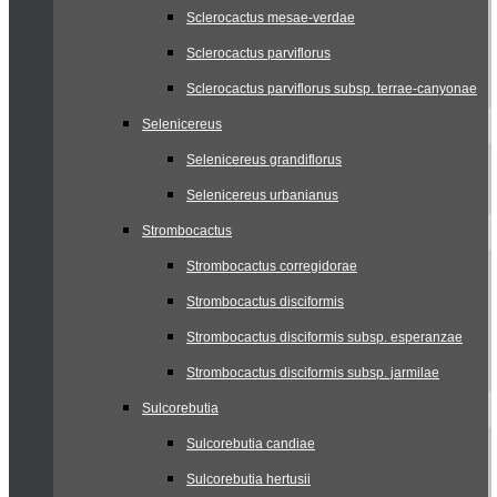
Sclerocactus mesae-verdae
Sclerocactus parviflorus
Sclerocactus parviflorus subsp. terrae-canyonae
Selenicereus
Selenicereus grandiflorus
Selenicereus urbanianus
Strombocactus
Strombocactus corregidorae
Strombocactus disciformis
Strombocactus disciformis subsp. esperanzae
Strombocactus disciformis subsp. jarmilae
Sulcorebutia
Sulcorebutia candiae
Sulcorebutia hertusii