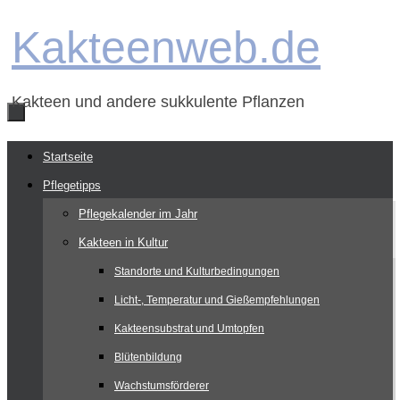
Zum
Kakteenweb.de
Inhalt
springen
Kakteen und andere sukkulente Pflanzen
Zum
Startseite
Inhalt
Pflegetipps
springen
Pflegekalender im Jahr
Kakteen in Kultur
Standorte und Kulturbedingungen
Licht-, Temperatur und Gießempfehlungen
Kakteensubstrat und Umtopfen
Blütenbildung
Wachstumsförderer