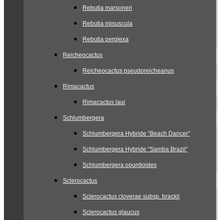
Rebutia marsoneri
Rebutia minuscula
Rebutia perplexa
Reicheocactus
Reicheocactus pseudoreicheanus
Rimacactus
Rimacactus laui
Schlumbergera
Schlumbergera Hybride “Beach Dancer”
Schlumbergera Hybride “Samba Brazil”
Schlumbergera opuntioides
Sclerocactus
Sclerocactus cloverae subsp. brackii
Sclerocactus glaucus