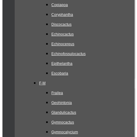
Copiapoa
Coryphantha
Discocactus
Echinocactus
Echinocereus
Echinofossulocactus
Epithelantha
Escobaria
F-M
Frailea
Geohintonia
Glandulicactus
Gymnocactus
Gymnocalycium