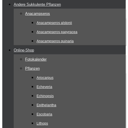
Andere Sukkulente Pflanzen
Anacampseros
Anacampseros alstonii
Anacampseros papyracea
Anacampseros quinaria
Online-Shop
Fotokalender
Pflanzen
Ariocarpus
Echeveria
Echinopsis
Epithelantha
Escobaria
Lithops