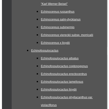
“Karl Werner Beisel”
Echinocereus russanthus
Echinocereus salm-dyckianus
Echinocereus subinermis
Echinocereus viereckii subsp. morricalii
Echinocereus x lloydii
Echinofossulocactus
Echinofossulocactus albatus
Echinofossulocactus coptonogonus
Echinofossulocactus erectocentrus
Echinofossulocactus lamellosus
Echinofossulocactus lloydii
Echinofossulocactus phyllacanthus var.
violaciflorus