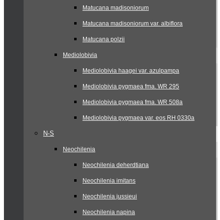
Matucana madisoniorum
Matucana madisoniorum var. albiflora
Matucana polzii
Mediolobivia
Mediolobivia haagei var. azulpampa
Mediolobivia pygmaea fma. WR 295
Mediolobivia pygmaea fma. WR 508a
Mediolobivia pygmaea var. eos RH 0330a
N-S
Neochilenia
Neochilenia deherdtiana
Neochilenia imitans
Neochilenia jussieui
Neochilenia napina