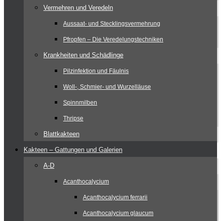
Vermehren und Veredeln
Aussaat- und Stecklingsvermehrung
Pfropfen – Die Veredelungstechniken
Krankheiten und Schädlinge
Pilzinfektion und Fäulnis
Woll-, Schmier- und Wurzelläuse
Spinnmilben
Thripse
Blattkakteen
Kakteen – Gattungen und Galerien
A-D
Acanthocalycium
Acanthocalycium ferrarii
Acanthocalycium glaucum