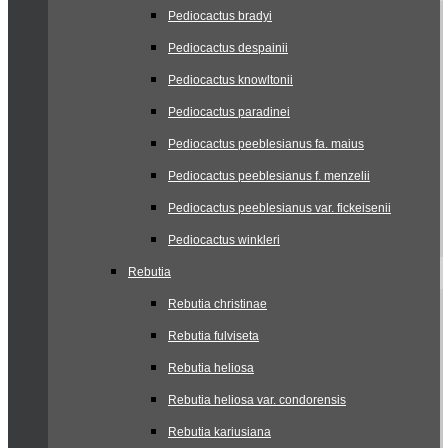
Pediocactus bradyi
Pediocactus despainii
Pediocactus knowltonii
Pediocactus paradinei
Pediocactus peeblesianus fa. maius
Pediocactus peeblesianus f. menzelii
Pediocactus peeblesianus var. fickeisenii
Pediocactus winkleri
Rebutia
Rebutia christinae
Rebutia fulviseta
Rebutia heliosa
Rebutia heliosa var. condorensis
Rebutia kariusiana