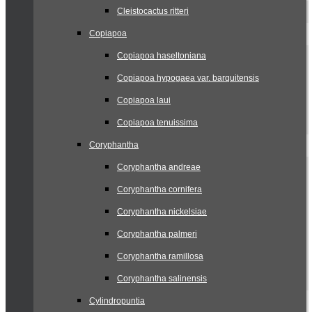
Cleistocactus ritteri
Copiapoa
Copiapoa haseltoniana
Copiapoa hypogaea var. barquitensis
Copiapoa laui
Copiapoa tenuissima
Coryphantha
Coryphantha andreae
Coryphantha cornifera
Coryphantha nickelsiae
Coryphantha palmeri
Coryphantha ramillosa
Coryphantha salinensis
Cylindropuntia