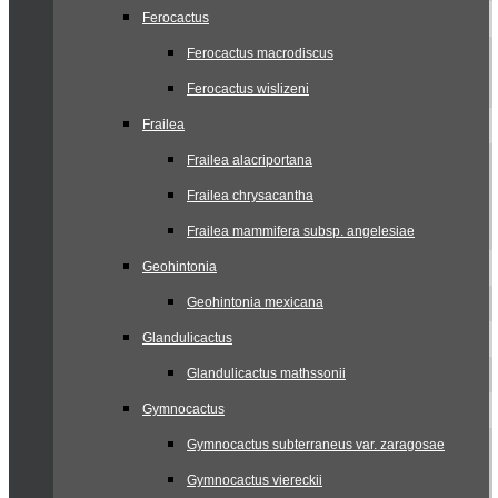
Ferocactus
Ferocactus macrodiscus
Ferocactus wislizeni
Frailea
Frailea alacriportana
Frailea chrysacantha
Frailea mammifera subsp. angelesiae
Geohintonia
Geohintonia mexicana
Glandulicactus
Glandulicactus mathssonii
Gymnocactus
Gymnocactus subterraneus var. zaragosae
Gymnocactus viereckii