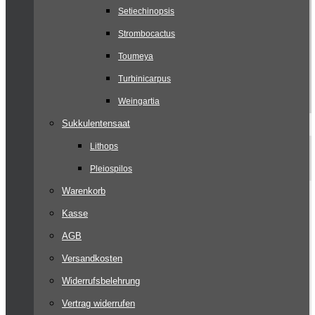
Setiechinopsis
Strombocactus
Toumeya
Turbinicarpus
Weingartia
Sukkulentensaat
Lithops
Pleiospilos
Warenkorb
Kasse
AGB
Versandkosten
Widerrufsbelehrung
Vertrag widerrufen