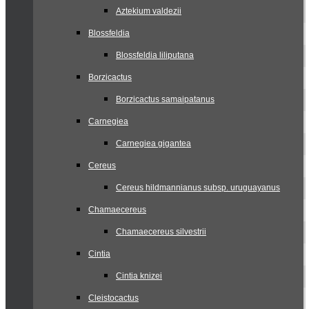
Aztekium valdezii
Blossfeldia
Blossfeldia liliputana
Borzicactus
Borzicactus samaipatanus
Carnegiea
Carnegiea gigantea
Cereus
Cereus hildmannianus subsp. uruguayanus
Chamaecereus
Chamaecereus silvestrii
Cintia
Cintia knizei
Cleistocactus