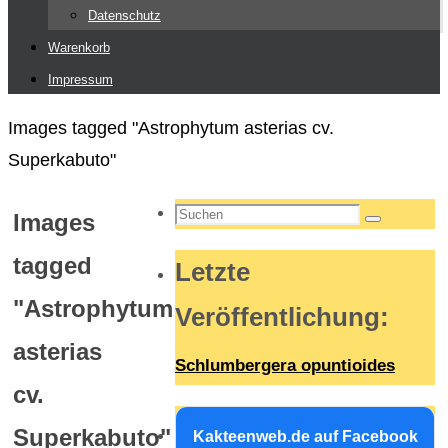
Datenschutz
Warenkorb
Impressum
Start
Images tagged "Astrophytum asterias cv.
Superkabuto"
Suchen
Images
Suchen
nach:
tagged
Letzte
"Astrophytum
Veröffentlichung
:
asterias
Schlumbergera opuntioides
cv.
Superkabuto"
Kakteenweb.de auf Facebook