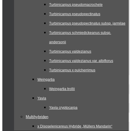
Turbinicarpus pseudomacrochele
Turbinicarpus pseudopectinatus
Turbinicarpus pseudopectinatus subsp. jarmilae
Turbinicarpus schmiedickeanus subsp.
andersonii
Turbinicarpus valdezianus
Turbinicarpus valdezianus var. albiflorus
Turbinicarpus x pulcherrimus
Weingartia
Weingartia trollii
Yavia
Yavia cryptocarpa
Multihybriden
x Disoselenicereus Hybride „Müllers Mandarin“