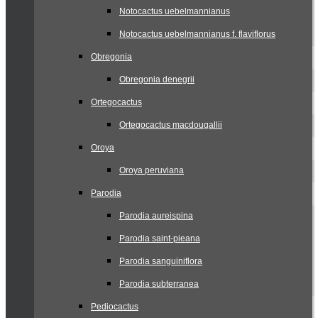
Notocactus uebelmannianus
Notocactus uebelmannianus f. flaviflorus
Obregonia
Obregonia denegrii
Ortegocactus
Ortegocactus macdougallii
Oroya
Oroya peruviana
Parodia
Parodia aureispina
Parodia saint-pieana
Parodia sanguiniflora
Parodia subterranea
Pediocactus