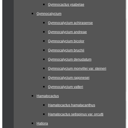
Gymnocactus ysabelae
Gymnocalycium
Gymnocalycium achirasense
Gymnocalycium andreae
Gymnocalycium bicolor
Gymnocalycium bruchii
Gymnocalycium denudatum
Gymnocalycium monvillei var. steineri
Gymnocalycium ragonesei
Gymnocalycium vatteri
Hamatocactus
Hamatocactus hamatacanthus
Hamatocactus setispinus var. orcutti
Hatiora