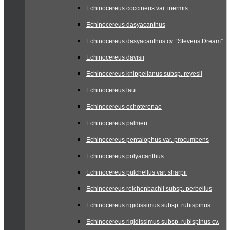
Echinocereus coccineus var. inermis
Echinocereus dasyacanthus
Echinocereus dasyacanthus cv. “Stevens Dream”
Echinocereus davisii
Echinocereus knippelianus subsp. reyesii
Echinocereus laui
Echinocereus ochoterenae
Echinocereus palmeri
Echinocereus pentalophus var. procumbens
Echinocereus polyacanthus
Echinocereus pulchellus var. sharpii
Echinocereus reichenbachii subsp. perbellus
Echinocereus rigidissimus subsp. rubispinus
Echinocereus rigidissimus subsp. rubispinus cv.