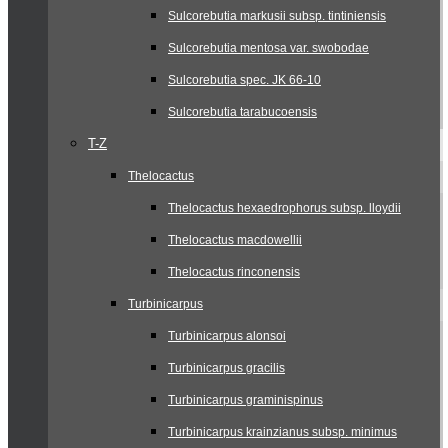
Sulcorebutia markusii subsp. tintiniensis
Sulcorebutia mentosa var. swobodae
Sulcorebutia spec. JK 66-10
Sulcorebutia tarabucoensis
T-Z
Thelocactus
Thelocactus hexaedrophorus subsp. lloydii
Thelocactus macdowellii
Thelocactus rinconensis
Turbinicarpus
Turbinicarpus alonsoi
Turbinicarpus gracilis
Turbinicarpus graminispinus
Turbinicarpus krainzianus subsp. minimus