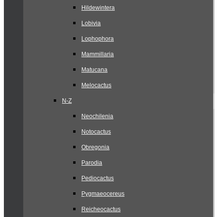
Hildewintera
Lobivia
Lophophora
Mammillaria
Matucana
Melocactus
N-Z
Neochilenia
Notocactus
Obregonia
Parodia
Pediocactus
Pygmaeocereus
Reicheocactus