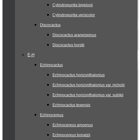
Cylindropuntia bigelovii
Cylindropuntia versicolor
Discocactus
Discocactus araneispinus
Discocactus horstii
E-H
Echinocactus
Echinocactus horizonthalonius
Echinocactus horizonthalonius var. nicholii
Echinocactus horizonthalonius var. subikii
Echinocactus texensis
Echinocereus
Echinocereus amoenus
Echinocereus bonatzii