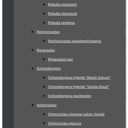
Rebutia marsoneri
Rebutia minuscula
Rebutia perplexa
Reicheocactus
Reicheocactus pseudoreicheanus
Rimacactus
Rimacactus laui
Schlumbergera
Schlumbergera Hybride “Beach Dancer”
Schlumbergera Hybride “Samba Brazil”
Schlumbergera opuntioides
Sclerocactus
Sclerocactus cloverae subsp. brackii
Sclerocactus glaucus