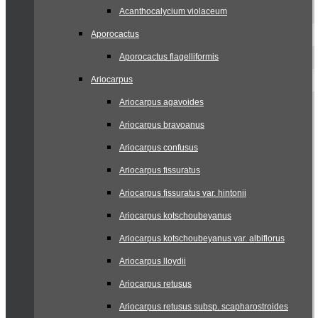
Acanthocalycium violaceum
Aporocactus
Aporocactus flagelliformis
Ariocarpus
Ariocarpus agavoides
Ariocarpus bravoanus
Ariocarpus confusus
Ariocarpus fissuratus
Ariocarpus fissuratus var. hintonii
Ariocarpus kotschoubeyanus
Ariocarpus kotschoubeyanus var. albiflorus
Ariocarpus lloydii
Ariocarpus retusus
Ariocarpus retusus subsp. scapharostroides