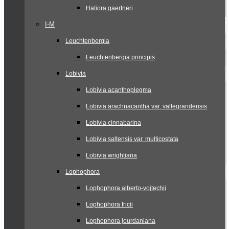
Hatiora gaertneri
I-M
Leuchtenbergia
Leuchtenbergia principis
Lobivia
Lobivia acanthoplegma
Lobivia arachnacantha var. vallegrandensis
Lobivia cinnabarina
Lobivia saltensis var. multicostata
Lobivia wrightiana
Lophophora
Lophophora alberto-vojtechii
Lophophora fricii
Lophophora jourdaniana