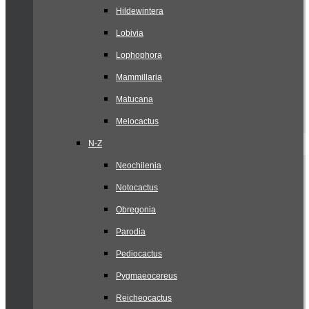
Hildewintera
Lobivia
Lophophora
Mammillaria
Matucana
Melocactus
N-Z
Neochilenia
Notocactus
Obregonia
Parodia
Pediocactus
Pygmaeocereus
Reicheocactus