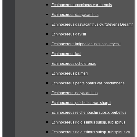
Echinocereus coccineus var. inermis
Echinocereus dasyacanthus
Echinocereus dasyacanthus cv. “Stevens Dream”
Echinocereus davisii
Echinocereus knippelianus subsp. reyesii
Echinocereus laui
Echinocereus ochoterenae
Echinocereus palmeri
Echinocereus pentalophus var. procumbens
Echinocereus polyacanthus
Echinocereus pulchellus var. sharpii
Echinocereus reichenbachii subsp. perbellus
Echinocereus rigidissimus subsp. rubispinus
Echinocereus rigidissimus subsp. rubispinus cv.