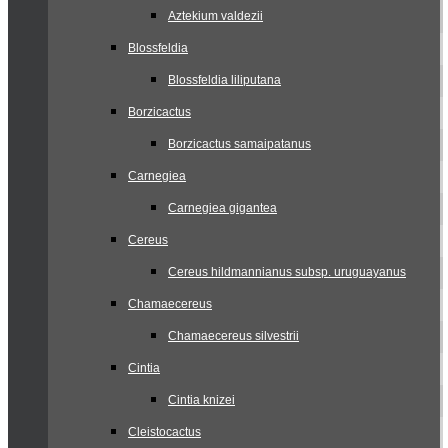
Aztekium valdezii
Blossfeldia
Blossfeldia liliputana
Borzicactus
Borzicactus samaipatanus
Carnegiea
Carnegiea gigantea
Cereus
Cereus hildmannianus subsp. uruguayanus
Chamaecereus
Chamaecereus silvestrii
Cintia
Cintia knizei
Cleistocactus