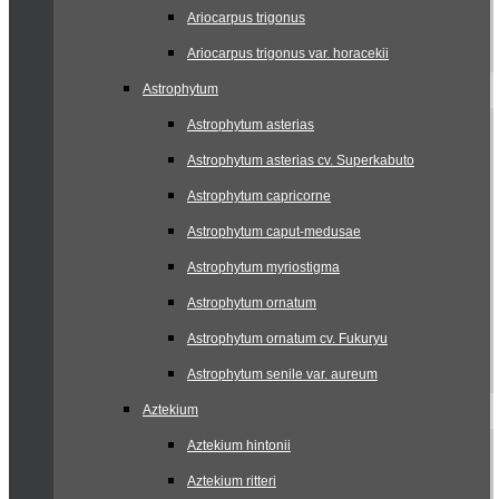
Ariocarpus trigonus
Ariocarpus trigonus var. horacekii
Astrophytum
Astrophytum asterias
Astrophytum asterias cv. Superkabuto
Astrophytum capricorne
Astrophytum caput-medusae
Astrophytum myriostigma
Astrophytum ornatum
Astrophytum ornatum cv. Fukuryu
Astrophytum senile var. aureum
Aztekium
Aztekium hintonii
Aztekium ritteri