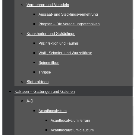
Vermehren und Veredeln
Aussaat- und Stecklingsvermehrung
Pfropfen – Die Veredelungstechniken
Krankheiten und Schädlinge
Pilzinfektion und Fäulnis
Woll-, Schmier- und Wurzelläuse
Spinnmilben
Thripse
Blattkakteen
Kakteen – Gattungen und Galerien
A-D
Acanthocalycium
Acanthocalycium ferrarii
Acanthocalycium glaucum