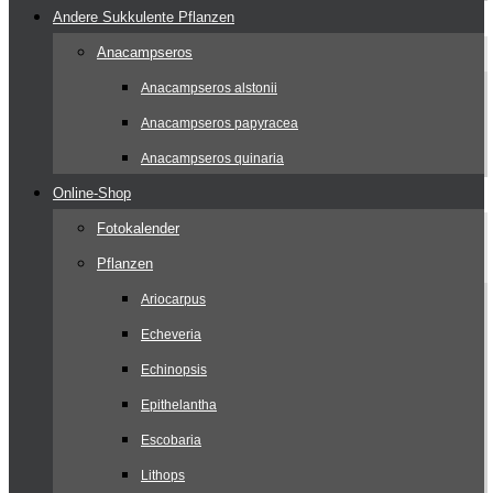
Andere Sukkulente Pflanzen
Anacampseros
Anacampseros alstonii
Anacampseros papyracea
Anacampseros quinaria
Online-Shop
Fotokalender
Pflanzen
Ariocarpus
Echeveria
Echinopsis
Epithelantha
Escobaria
Lithops