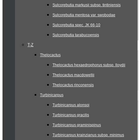
Sulcorebutia markusii subsp. tintiniensis
Sulcorebutia mentosa var. swobodae
Sulcorebutia spec. JK 66-10
Sulcorebutia tarabucoensis
T-Z
Thelocactus
Thelocactus hexaedrophorus subsp. lloydii
Thelocactus macdowellii
Thelocactus rinconensis
Turbinicarpus
Turbinicarpus alonsoi
Turbinicarpus gracilis
Turbinicarpus graminispinus
Turbinicarpus krainzianus subsp. minimus