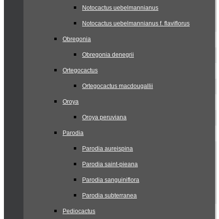
Notocactus uebelmannianus
Notocactus uebelmannianus f. flaviflorus
Obregonia
Obregonia denegrii
Ortegocactus
Ortegocactus macdougallii
Oroya
Oroya peruviana
Parodia
Parodia aureispina
Parodia saint-pieana
Parodia sanguiniflora
Parodia subterranea
Pediocactus