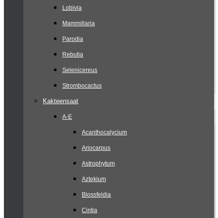
Lobivia
Mammillaria
Parodia
Rebutia
Selenicereus
Strombocactus
Kakteensaat
A-E
Acanthocalycium
Ariocarpus
Astrophytum
Aztekium
Blossfeldia
Cintia