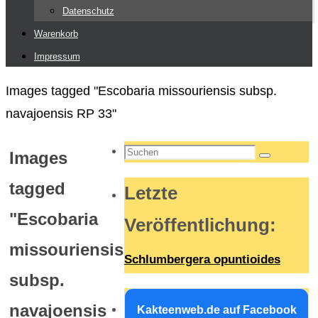
Datenschutz
Warenkorb
Impressum
Start
Images tagged "Escobaria missouriensis subsp.
navajoensis RP 33"
Suchen
Images
Suchen
nach:
tagged
Letzte
"Escobaria
Veröffentlichung
:
missouriensis
Schlumbergera opuntioides
subsp.
navajoensis
Kakteenweb.de auf Facebook