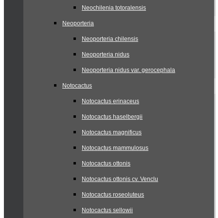
Neochilenia totoralensis
Neoporteria
Neoporteria chilensis
Neoporteria nidus
Neoporteria nidus var. gerocephala
Notocactus
Notocactus erinaceus
Notocactus haselbergii
Notocactus magnificus
Notocactus mammulosus
Notocactus ottonis
Notocactus ottonis cv. Venclu
Notocactus roseoluteus
Notocactus sellowii