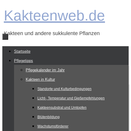
Zum
Kakteenweb.de
Inhalt
springen
Kakteen und andere sukkulente Pflanzen
Zum
Startseite
Inhalt
Pflegetipps
springen
Pflegekalender im Jahr
Kakteen in Kultur
Standorte und Kulturbedingungen
Licht-, Temperatur und Gießempfehlungen
Kakteensubstrat und Umtopfen
Blütenbildung
Wachstumsförderer