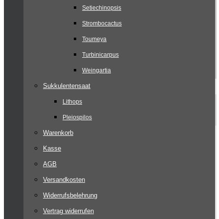
Setiechinopsis
Strombocactus
Toumeya
Turbinicarpus
Weingartia
Sukkulentensaat
Lithops
Pleiospilos
Warenkorb
Kasse
AGB
Versandkosten
Widerrufsbelehrung
Vertrag widerrufen