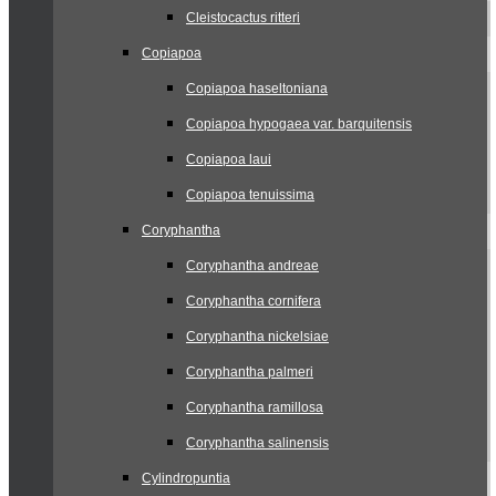
Cleistocactus ritteri
Copiapoa
Copiapoa haseltoniana
Copiapoa hypogaea var. barquitensis
Copiapoa laui
Copiapoa tenuissima
Coryphantha
Coryphantha andreae
Coryphantha cornifera
Coryphantha nickelsiae
Coryphantha palmeri
Coryphantha ramillosa
Coryphantha salinensis
Cylindropuntia