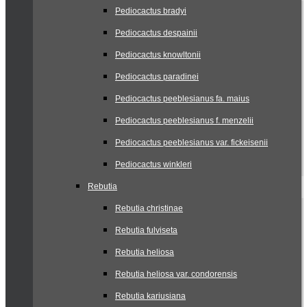
Pediocactus bradyi
Pediocactus despainii
Pediocactus knowltonii
Pediocactus paradinei
Pediocactus peeblesianus fa. maius
Pediocactus peeblesianus f. menzelii
Pediocactus peeblesianus var. fickeisenii
Pediocactus winkleri
Rebutia
Rebutia christinae
Rebutia fulviseta
Rebutia heliosa
Rebutia heliosa var. condorensis
Rebutia kariusiana