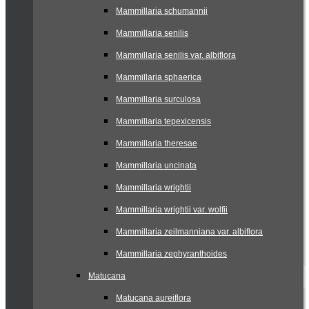
Mammillaria schumannii
Mammillaria senilis
Mammillaria senilis var. albiflora
Mammillaria sphaerica
Mammillaria surculosa
Mammillaria tepexicensis
Mammillaria theresae
Mammillaria uncinata
Mammillaria wrightii
Mammillaria wrightii var. wolfii
Mammillaria zeilmanniana var. albiflora
Mammillaria zephyranthoides
Matucana
Matucana aureiflora