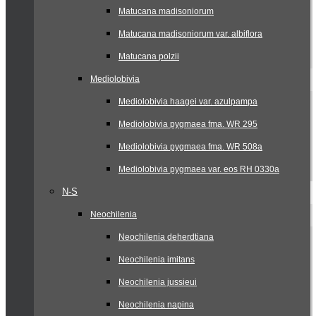
Matucana madisoniorum
Matucana madisoniorum var. albiflora
Matucana polzii
Mediolobivia
Mediolobivia haagei var. azulpampa
Mediolobivia pygmaea fma. WR 295
Mediolobivia pygmaea fma. WR 508a
Mediolobivia pygmaea var. eos RH 0330a
N-S
Neochilenia
Neochilenia deherdtiana
Neochilenia imitans
Neochilenia jussieui
Neochilenia napina