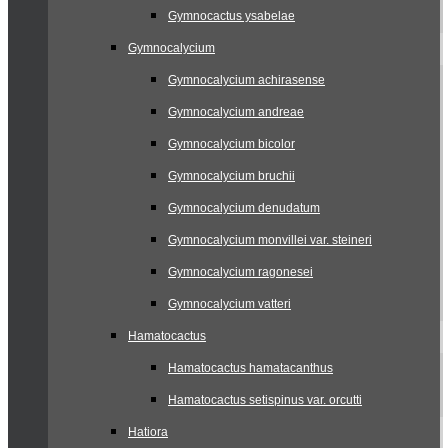
Gymnocactus ysabelae
Gymnocalycium
Gymnocalycium achirasense
Gymnocalycium andreae
Gymnocalycium bicolor
Gymnocalycium bruchii
Gymnocalycium denudatum
Gymnocalycium monvillei var. steineri
Gymnocalycium ragonesei
Gymnocalycium vatteri
Hamatocactus
Hamatocactus hamatacanthus
Hamatocactus setispinus var. orcutti
Hatiora