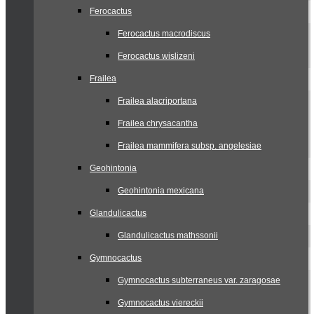
Ferocactus
Ferocactus macrodiscus
Ferocactus wislizeni
Frailea
Frailea alacriportana
Frailea chrysacantha
Frailea mammifera subsp. angelesiae
Geohintonia
Geohintonia mexicana
Glandulicactus
Glandulicactus mathssonii
Gymnocactus
Gymnocactus subterraneus var. zaragosae
Gymnocactus viereckii