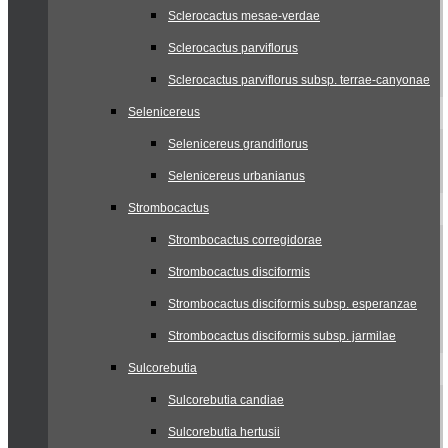
Sclerocactus mesae-verdae
Sclerocactus parviflorus
Sclerocactus parviflorus subsp. terrae-canyonae
Selenicereus
Selenicereus grandiflorus
Selenicereus urbanianus
Strombocactus
Strombocactus corregidorae
Strombocactus disciformis
Strombocactus disciformis subsp. esperanzae
Strombocactus disciformis subsp. jarmilae
Sulcorebutia
Sulcorebutia candiae
Sulcorebutia hertusii