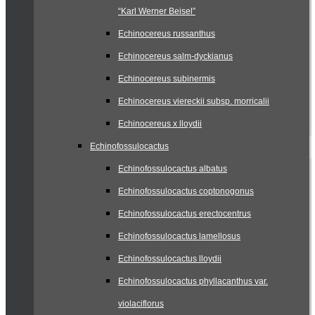
“Karl Werner Beisel”
Echinocereus russanthus
Echinocereus salm-dyckianus
Echinocereus subinermis
Echinocereus viereckii subsp. morricalii
Echinocereus x lloydii
Echinofossulocactus
Echinofossulocactus albatus
Echinofossulocactus coptonogonus
Echinofossulocactus erectocentrus
Echinofossulocactus lamellosus
Echinofossulocactus lloydii
Echinofossulocactus phyllacanthus var.
violaciflorus