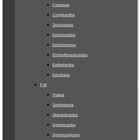
Copiapoa
Coryphantha
Discocactus
Echinocactus
Echinocereus
Echinofossulocactus
Epithelantha
Escobaria
F-M
Frailea
Geohintonia
Glandulicactus
Gymnocactus
Gymnocalycium