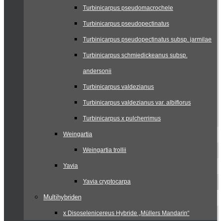
Turbinicarpus pseudomacrochele
Turbinicarpus pseudopectinatus
Turbinicarpus pseudopectinatus subsp. jarmilae
Turbinicarpus schmiedickeanus subsp.
andersonii
Turbinicarpus valdezianus
Turbinicarpus valdezianus var. albiflorus
Turbinicarpus x pulcherrimus
Weingartia
Weingartia trollii
Yavia
Yavia cryptocarpa
Multihybriden
x Disoselenicereus Hybride „Müllers Mandarin“