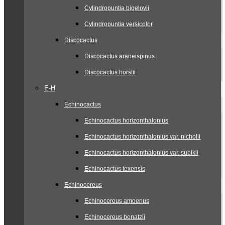
Cylindropuntia bigelovii
Cylindropuntia versicolor
Discocactus
Discocactus araneispinus
Discocactus horstii
E-H
Echinocactus
Echinocactus horizonthalonius
Echinocactus horizonthalonius var. nicholii
Echinocactus horizonthalonius var. subikii
Echinocactus texensis
Echinocereus
Echinocereus amoenus
Echinocereus bonatzii