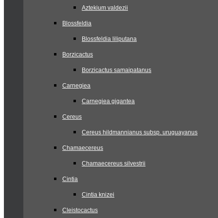
Aztekium valdezii
Blossfeldia
Blossfeldia liliputana
Borzicactus
Borzicactus samaipatanus
Carnegiea
Carnegiea gigantea
Cereus
Cereus hildmannianus subsp. uruguayanus
Chamaecereus
Chamaecereus silvestrii
Cintia
Cintia knizei
Cleistocactus