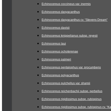
Echinocereus coccineus var. inermis
Echinocereus dasyacanthus
Echinocereus dasyacanthus cv. “Stevens Dream”
Echinocereus davisii
Echinocereus knippelianus subsp. reyesii
Echinocereus laui
Echinocereus ochoterenae
Echinocereus palmeri
Echinocereus pentalophus var. procumbens
Echinocereus polyacanthus
Echinocereus pulchellus var. sharpii
Echinocereus reichenbachii subsp. perbellus
Echinocereus rigidissimus subsp. rubispinus
Echinocereus rigidissimus subsp. rubispinus cv. “Ka