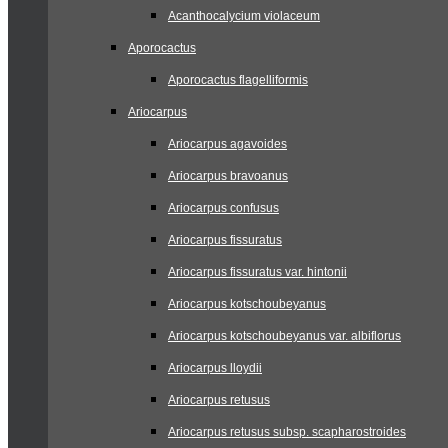
Acanthocalycium violaceum
Aporocactus
Aporocactus flagelliformis
Ariocarpus
Ariocarpus agavoides
Ariocarpus bravoanus
Ariocarpus confusus
Ariocarpus fissuratus
Ariocarpus fissuratus var. hintonii
Ariocarpus kotschoubeyanus
Ariocarpus kotschoubeyanus var. albiflorus
Ariocarpus lloydii
Ariocarpus retusus
Ariocarpus retusus subsp. scapharostroides