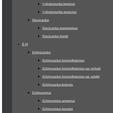
Cylindropuntia bigelovii
Cylindropuntia versicolor
Discocactus
Discocactus araneispinus
Discocactus horstii
E-H
Echinocactus
Echinocactus horizonthalonius
Echinocactus horizonthalonius var. nicholii
Echinocactus horizonthalonius var. subikii
Echinocactus texensis
Echinocereus
Echinocereus amoenus
Echinocereus bonatzii