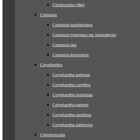
Cleistocactus ritteri
Copiapoa
Copiapoa haseltoniana
Copiapoa hypogaea var. barquitensis
Copiapoa laui
Copiapoa tenuissima
Coryphantha
Coryphantha andreae
Coryphantha cornifera
Coryphantha nickelsiae
Coryphantha palmeri
Coryphantha ramillosa
Coryphantha salinensis
Cylindropuntia