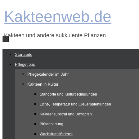
Zum
Kakteenweb.de
Inhalt
springen
Kakteen und andere sukkulente Pflanzen
Zum
Startseite
Inhalt
Pflegetipps
springen
Pflegekalender im Jahr
Kakteen in Kultur
Standorte und Kulturbedingungen
Licht-, Temperatur und Gießempfehlungen
Kakteensubstrat und Umtopfen
Blütenbildung
Wachstumsförderer