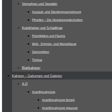
Vermehren und Veredeln
Aussaat- und Stecklingsvermehrung
Pfropfen – Die Veredelungstechniken
Krankheiten und Schädlinge
Pilzinfektion und Fäulnis
Woll-, Schmier- und Wurzelläuse
Spinnmilben
Thripse
Blattkakteen
Kakteen – Gattungen und Galerien
A-D
Acanthocalycium
Acanthocalycium ferrarii
Acanthocalycium glaucum