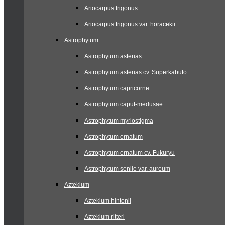
Ariocarpus trigonus
Ariocarpus trigonus var. horacekii
Astrophytum
Astrophytum asterias
Astrophytum asterias cv. Superkabuto
Astrophytum capricorne
Astrophytum caput-medusae
Astrophytum myriostigma
Astrophytum ornatum
Astrophytum ornatum cv. Fukuryu
Astrophytum senile var. aureum
Aztekium
Aztekium hintonii
Aztekium ritteri