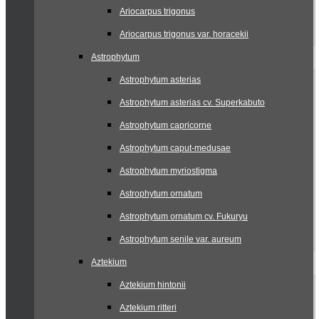
Ariocarpus trigonus
Ariocarpus trigonus var. horacekii
Astrophytum
Astrophytum asterias
Astrophytum asterias cv. Superkabuto
Astrophytum capricorne
Astrophytum caput-medusae
Astrophytum myriostigma
Astrophytum ornatum
Astrophytum ornatum cv. Fukuryu
Astrophytum senile var. aureum
Aztekium
Aztekium hintonii
Aztekium ritteri