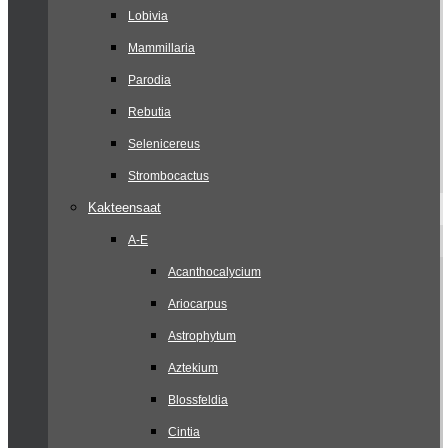
Lobivia
Mammillaria
Parodia
Rebutia
Selenicereus
Strombocactus
Kakteensaat
A-E
Acanthocalycium
Ariocarpus
Astrophytum
Aztekium
Blossfeldia
Cintia