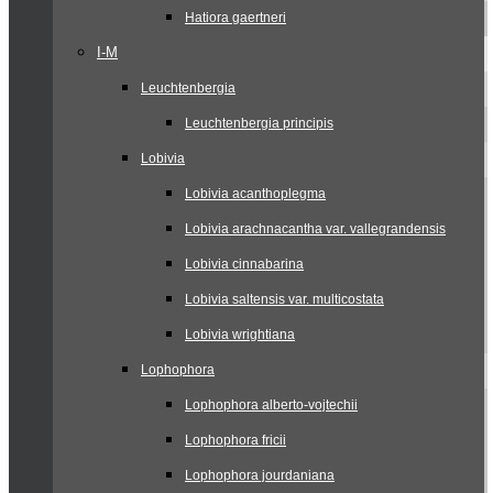
Hatiora gaertneri
I-M
Leuchtenbergia
Leuchtenbergia principis
Lobivia
Lobivia acanthoplegma
Lobivia arachnacantha var. vallegrandensis
Lobivia cinnabarina
Lobivia saltensis var. multicostata
Lobivia wrightiana
Lophophora
Lophophora alberto-vojtechii
Lophophora fricii
Lophophora jourdaniana