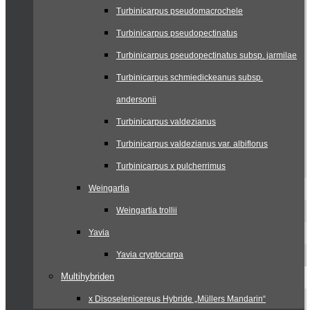
Turbinicarpus pseudomacrochele
Turbinicarpus pseudopectinatus
Turbinicarpus pseudopectinatus subsp. jarmilae
Turbinicarpus schmiedickeanus subsp.
andersonii
Turbinicarpus valdezianus
Turbinicarpus valdezianus var. albiflorus
Turbinicarpus x pulcherrimus
Weingartia
Weingartia trollii
Yavia
Yavia cryptocarpa
Multihybriden
x Disoselenicereus Hybride „Müllers Mandarin“