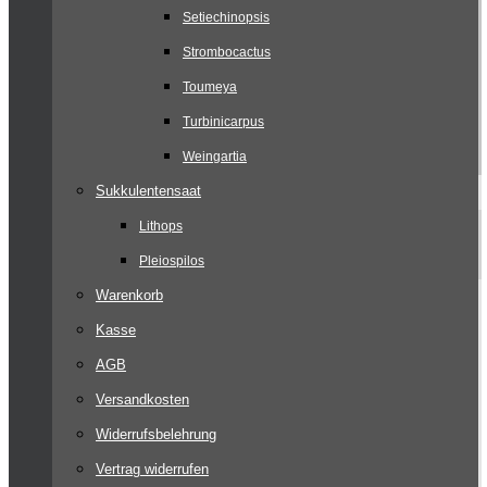
Setiechinopsis
Strombocactus
Toumeya
Turbinicarpus
Weingartia
Sukkulentensaat
Lithops
Pleiospilos
Warenkorb
Kasse
AGB
Versandkosten
Widerrufsbelehrung
Vertrag widerrufen