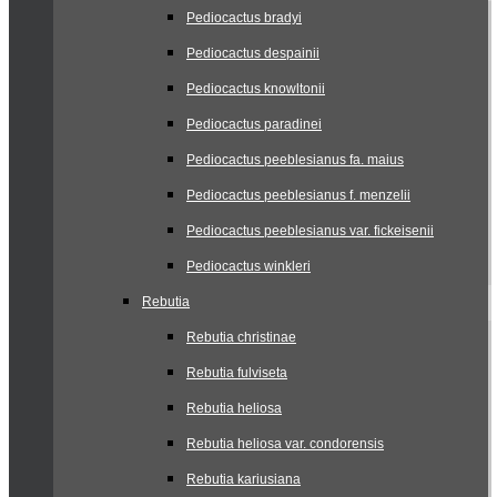
Pediocactus bradyi
Pediocactus despainii
Pediocactus knowltonii
Pediocactus paradinei
Pediocactus peeblesianus fa. maius
Pediocactus peeblesianus f. menzelii
Pediocactus peeblesianus var. fickeisenii
Pediocactus winkleri
Rebutia
Rebutia christinae
Rebutia fulviseta
Rebutia heliosa
Rebutia heliosa var. condorensis
Rebutia kariusiana