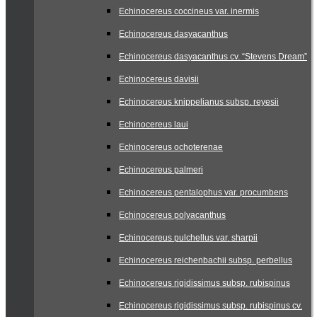
Echinocereus coccineus var. inermis
Echinocereus dasyacanthus
Echinocereus dasyacanthus cv. “Stevens Dream”
Echinocereus davisii
Echinocereus knippelianus subsp. reyesii
Echinocereus laui
Echinocereus ochoterenae
Echinocereus palmeri
Echinocereus pentalophus var. procumbens
Echinocereus polyacanthus
Echinocereus pulchellus var. sharpii
Echinocereus reichenbachii subsp. perbellus
Echinocereus rigidissimus subsp. rubispinus
Echinocereus rigidissimus subsp. rubispinus cv.