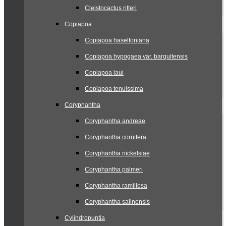
Cleistocactus ritteri
Copiapoa
Copiapoa haseltoniana
Copiapoa hypogaea var. barquitensis
Copiapoa laui
Copiapoa tenuissima
Coryphantha
Coryphantha andreae
Coryphantha cornifera
Coryphantha nickelsiae
Coryphantha palmeri
Coryphantha ramillosa
Coryphantha salinensis
Cylindropuntia