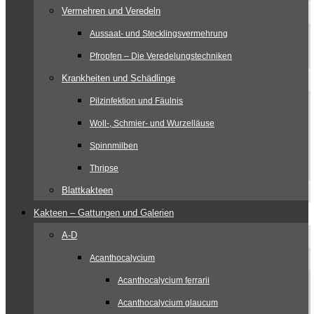
Vermehren und Veredeln
Aussaat- und Stecklingsvermehrung
Pfropfen – Die Veredelungstechniken
Krankheiten und Schädlinge
Pilzinfektion und Fäulnis
Woll-, Schmier- und Wurzelläuse
Spinnmilben
Thripse
Blattkakteen
Kakteen – Gattungen und Galerien
A-D
Acanthocalycium
Acanthocalycium ferrarii
Acanthocalycium glaucum