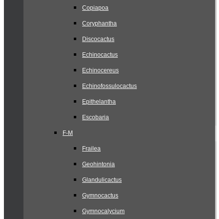
Copiapoa
Coryphantha
Discocactus
Echinocactus
Echinocereus
Echinofossulocactus
Epithelantha
Escobaria
F-M
Frailea
Geohintonia
Glandulicactus
Gymnocactus
Gymnocalycium