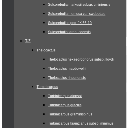
Sulcorebutia markusii subsp. tintiniensis
Sulcorebutia mentosa var. swobodae
Sulcorebutia spec. JK 66-10
Sulcorebutia tarabucoensis
T-Z
Thelocactus
Thelocactus hexaedrophorus subsp. lloydii
Thelocactus macdowellii
Thelocactus rinconensis
Turbinicarpus
Turbinicarpus alonsoi
Turbinicarpus gracilis
Turbinicarpus graminispinus
Turbinicarpus krainzianus subsp. minimus