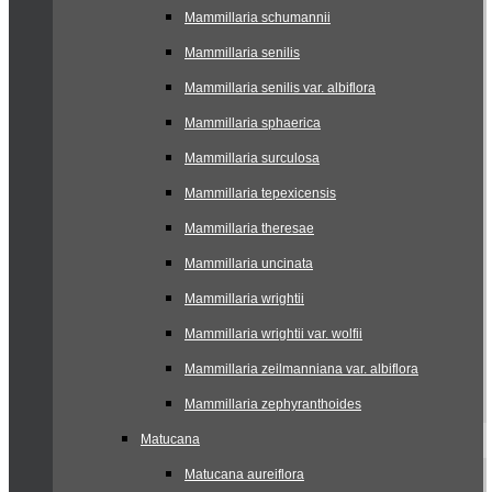
Mammillaria schumannii
Mammillaria senilis
Mammillaria senilis var. albiflora
Mammillaria sphaerica
Mammillaria surculosa
Mammillaria tepexicensis
Mammillaria theresae
Mammillaria uncinata
Mammillaria wrightii
Mammillaria wrightii var. wolfii
Mammillaria zeilmanniana var. albiflora
Mammillaria zephyranthoides
Matucana
Matucana aureiflora