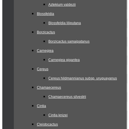
Aztekium valdezii
Blossfeldia
Blossfeldia liliputana
Borzicactus
Borzicactus samaipatanus
Carnegiea
Carnegiea gigantea
Cereus
Cereus hildmannianus subsp. uruguayanus
Chamaecereus
Chamaecereus silvestrii
Cintia
Cintia knizei
Cleistocactus