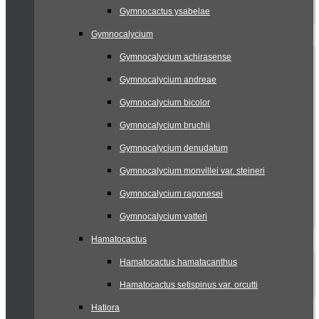
Gymnocactus ysabelae
Gymnocalycium
Gymnocalycium achirasense
Gymnocalycium andreae
Gymnocalycium bicolor
Gymnocalycium bruchii
Gymnocalycium denudatum
Gymnocalycium monvillei var. steineri
Gymnocalycium ragonesei
Gymnocalycium vatteri
Hamatocactus
Hamatocactus hamatacanthus
Hamatocactus setispinus var. orcutti
Hatiora