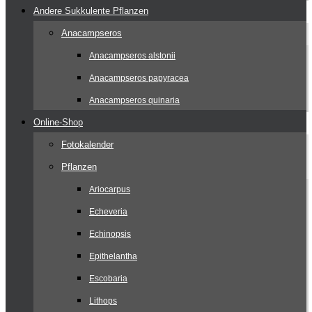
Andere Sukkulente Pflanzen
Anacampseros
Anacampseros alstonii
Anacampseros papyracea
Anacampseros quinaria
Online-Shop
Fotokalender
Pflanzen
Ariocarpus
Echeveria
Echinopsis
Epithelantha
Escobaria
Lithops