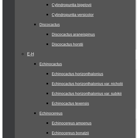
Cylindropuntia bigelovii
Cylindropuntia versicolor
Discocactus
Discocactus araneispinus
Discocactus horstii
E-H
Echinocactus
Echinocactus horizonthalonius
Echinocactus horizonthalonius var. nicholii
Echinocactus horizonthalonius var. subikii
Echinocactus texensis
Echinocereus
Echinocereus amoenus
Echinocereus bonatzii