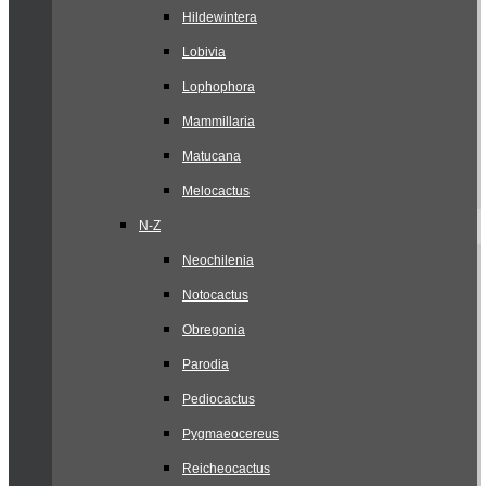
Hildewintera
Lobivia
Lophophora
Mammillaria
Matucana
Melocactus
N-Z
Neochilenia
Notocactus
Obregonia
Parodia
Pediocactus
Pygmaeocereus
Reicheocactus