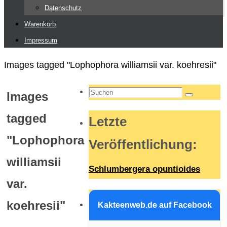
Datenschutz
Warenkorb
Impressum
Start
Images tagged "Lophophora williamsii var. koehresii"
Suchen
Images
Suchen
nach:
tagged
Letzte
"Lophophora
Veröffentlichung
:
williamsii
Schlumbergera opuntioides
var.
koehresii"
Kakteenweb.de auf Facebook