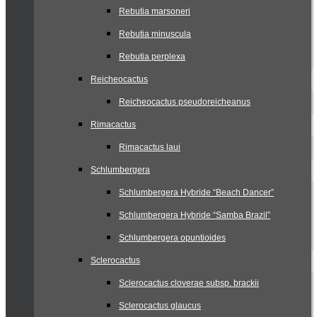
Rebutia marsoneri
Rebutia minuscula
Rebutia perplexa
Reicheocactus
Reicheocactus pseudoreicheanus
Rimacactus
Rimacactus laui
Schlumbergera
Schlumbergera Hybride “Beach Dancer”
Schlumbergera Hybride “Samba Brazil”
Schlumbergera opuntioides
Sclerocactus
Sclerocactus cloverae subsp. brackii
Sclerocactus glaucus