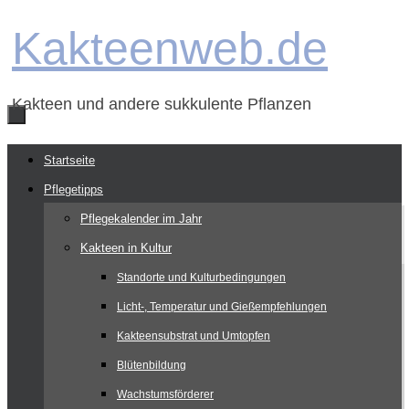
Zum
Kakteenweb.de
Inhalt
springen
Kakteen und andere sukkulente Pflanzen
Zum
Startseite
Inhalt
Pflegetipps
springen
Pflegekalender im Jahr
Kakteen in Kultur
Standorte und Kulturbedingungen
Licht-, Temperatur und Gießempfehlungen
Kakteensubstrat und Umtopfen
Blütenbildung
Wachstumsförderer