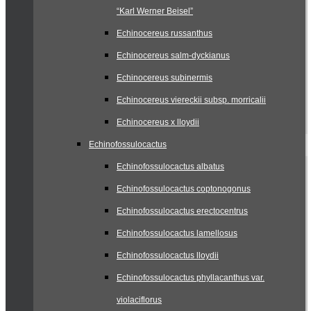
“Karl Werner Beisel”
Echinocereus russanthus
Echinocereus salm-dyckianus
Echinocereus subinermis
Echinocereus viereckii subsp. morricalii
Echinocereus x lloydii
Echinofossulocactus
Echinofossulocactus albatus
Echinofossulocactus coptonogonus
Echinofossulocactus erectocentrus
Echinofossulocactus lamellosus
Echinofossulocactus lloydii
Echinofossulocactus phyllacanthus var.
violaciflorus