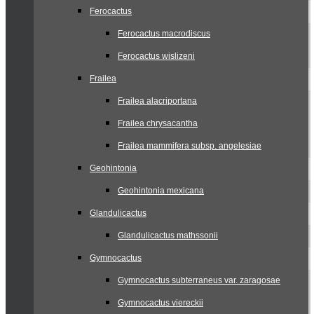
Ferocactus
Ferocactus macrodiscus
Ferocactus wislizeni
Frailea
Frailea alacriportana
Frailea chrysacantha
Frailea mammifera subsp. angelesiae
Geohintonia
Geohintonia mexicana
Glandulicactus
Glandulicactus mathssonii
Gymnocactus
Gymnocactus subterraneus var. zaragosae
Gymnocactus viereckii