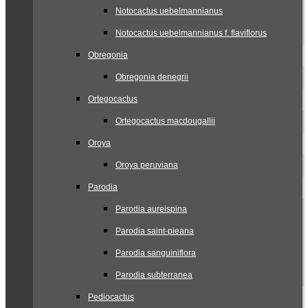
Notocactus uebelmannianus
Notocactus uebelmannianus f. flaviflorus
Obregonia
Obregonia denegrii
Ortegocactus
Ortegocactus macdougallii
Oroya
Oroya peruviana
Parodia
Parodia aureispina
Parodia saint-pieana
Parodia sanguiniflora
Parodia subterranea
Pediocactus