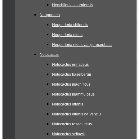
Neochilenia totoralensis
Neoporteria
Neoporteria chilensis
Neoporteria nidus
Neoporteria nidus var. gerocephala
Notocactus
Notocactus erinaceus
Notocactus haselbergii
Notocactus magnificus
Notocactus mammulosus
Notocactus ottonis
Notocactus ottonis cv. Venclu
Notocactus roseoluteus
Notocactus sellowii