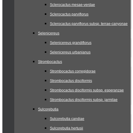
Sclerocactus mesae-verdae
Sclerocactus parviflorus
Sclerocactus parviflorus subsp. terrae-canyonae
Selenicereus
Selenicereus grandiflorus
Selenicereus urbanianus
Strombocactus
Strombocactus corregidorae
Strombocactus disciformis
Strombocactus disciformis subsp. esperanzae
Strombocactus disciformis subsp. jarmilae
Sulcorebutia
Sulcorebutia candiae
Sulcorebutia hertusii