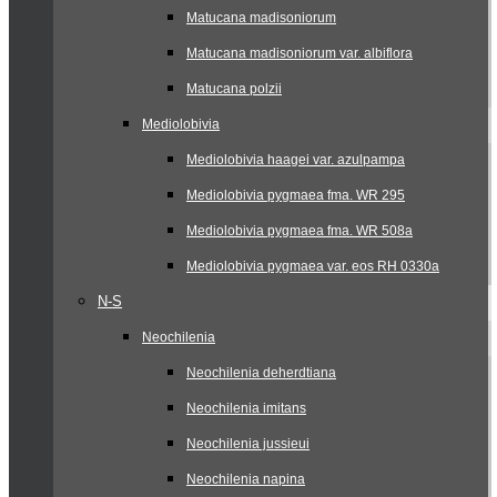
Matucana madisoniorum
Matucana madisoniorum var. albiflora
Matucana polzii
Mediolobivia
Mediolobivia haagei var. azulpampa
Mediolobivia pygmaea fma. WR 295
Mediolobivia pygmaea fma. WR 508a
Mediolobivia pygmaea var. eos RH 0330a
N-S
Neochilenia
Neochilenia deherdtiana
Neochilenia imitans
Neochilenia jussieui
Neochilenia napina