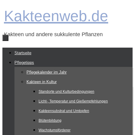
Zum
Kakteenweb.de
Inhalt
springen
Kakteen und andere sukkulente Pflanzen
Zum
Startseite
Inhalt
Pflegetipps
springen
Pflegekalender im Jahr
Kakteen in Kultur
Standorte und Kulturbedingungen
Licht-, Temperatur und Gießempfehlungen
Kakteensubstrat und Umtopfen
Blütenbildung
Wachstumsförderer