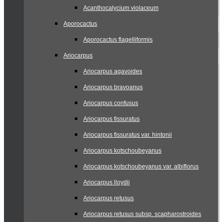
Acanthocalycium violaceum
Aporocactus
Aporocactus flagelliformis
Ariocarpus
Ariocarpus agavoides
Ariocarpus bravoanus
Ariocarpus confusus
Ariocarpus fissuratus
Ariocarpus fissuratus var. hintonii
Ariocarpus kotschoubeyanus
Ariocarpus kotschoubeyanus var. albiflorus
Ariocarpus lloydii
Ariocarpus retusus
Ariocarpus retusus subsp. scapharostroides