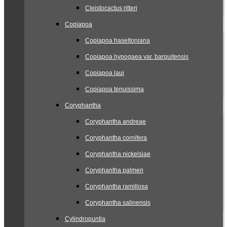
Cleistocactus ritteri
Copiapoa
Copiapoa haseltoniana
Copiapoa hypogaea var. barquitensis
Copiapoa laui
Copiapoa tenuissima
Coryphantha
Coryphantha andreae
Coryphantha cornifera
Coryphantha nickelsiae
Coryphantha palmeri
Coryphantha ramillosa
Coryphantha salinensis
Cylindropuntia