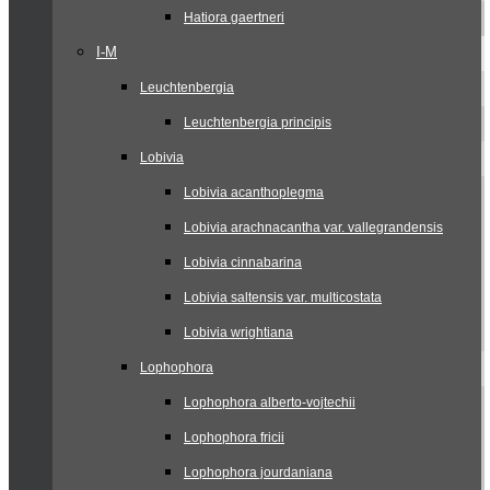
Hatiora gaertneri
I-M
Leuchtenbergia
Leuchtenbergia principis
Lobivia
Lobivia acanthoplegma
Lobivia arachnacantha var. vallegrandensis
Lobivia cinnabarina
Lobivia saltensis var. multicostata
Lobivia wrightiana
Lophophora
Lophophora alberto-vojtechii
Lophophora fricii
Lophophora jourdaniana