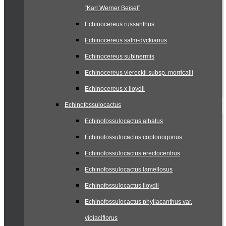
“Karl Werner Beisel”
Echinocereus russanthus
Echinocereus salm-dyckianus
Echinocereus subinermis
Echinocereus viereckii subsp. morricalii
Echinocereus x lloydii
Echinofossulocactus
Echinofossulocactus albatus
Echinofossulocactus coptonogonus
Echinofossulocactus erectocentrus
Echinofossulocactus lamellosus
Echinofossulocactus lloydii
Echinofossulocactus phyllacanthus var.
violaciflorus