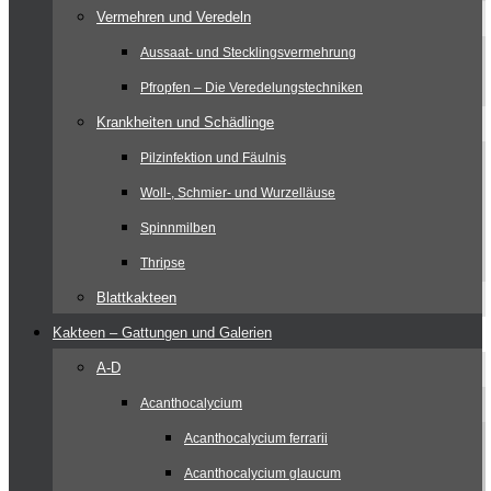
Vermehren und Veredeln
Aussaat- und Stecklingsvermehrung
Pfropfen – Die Veredelungstechniken
Krankheiten und Schädlinge
Pilzinfektion und Fäulnis
Woll-, Schmier- und Wurzelläuse
Spinnmilben
Thripse
Blattkakteen
Kakteen – Gattungen und Galerien
A-D
Acanthocalycium
Acanthocalycium ferrarii
Acanthocalycium glaucum