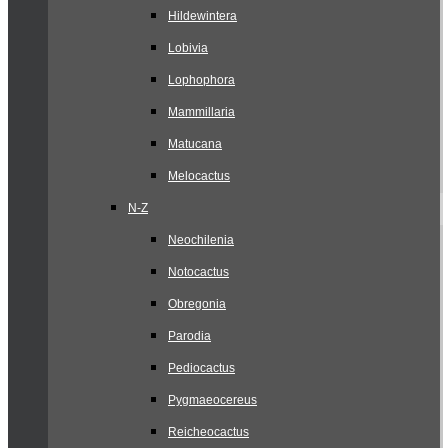
Hildewintera
Lobivia
Lophophora
Mammillaria
Matucana
Melocactus
N-Z
Neochilenia
Notocactus
Obregonia
Parodia
Pediocactus
Pygmaeocereus
Reicheocactus