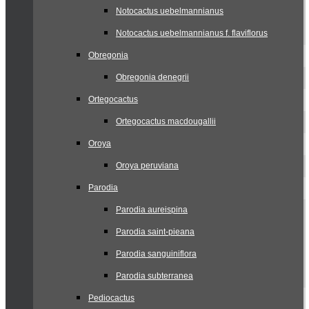
Notocactus uebelmannianus
Notocactus uebelmannianus f. flaviflorus
Obregonia
Obregonia denegrii
Ortegocactus
Ortegocactus macdougallii
Oroya
Oroya peruviana
Parodia
Parodia aureispina
Parodia saint-pieana
Parodia sanguiniflora
Parodia subterranea
Pediocactus