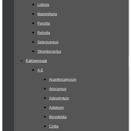
Lobivia
Mammillaria
Parodia
Rebutia
Selenicereus
Strombocactus
Kakteensaat
A-E
Acanthocalycium
Ariocarpus
Astrophytum
Aztekium
Blossfeldia
Cintia