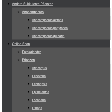
Andere Sukkulente Pflanzen
Anacampseros
Anacampseros alstonii
Anacampseros papyracea
Anacampseros quinaria
Online-Shop
Fotokalender
Pflanzen
Ariocarpus
Echeveria
Echinopsis
Epithelantha
Escobaria
Lithops