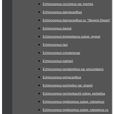
Echinocereus coccineus var. inermis
Echinocereus dasyacanthus
Echinocereus dasyacanthus cv. “Stevens Dream”
Echinocereus davisii
Echinocereus knippelianus subsp. reyesii
Echinocereus laui
Echinocereus ochoterenae
Echinocereus palmeri
Echinocereus pentalophus var. procumbens
Echinocereus polyacanthus
Echinocereus pulchellus var. sharpii
Echinocereus reichenbachii subsp. perbellus
Echinocereus rigidissimus subsp. rubispinus
Echinocereus rigidissimus subsp. rubispinus cv.