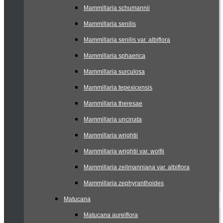
Mammillaria schumannii
Mammillaria senilis
Mammillaria senilis var. albiflora
Mammillaria sphaerica
Mammillaria surculosa
Mammillaria tepexicensis
Mammillaria theresae
Mammillaria uncinata
Mammillaria wrightii
Mammillaria wrightii var. wolfii
Mammillaria zeilmanniana var. albiflora
Mammillaria zephyranthoides
Matucana
Matucana aureiflora