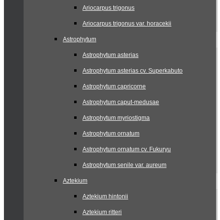
Ariocarpus trigonus
Ariocarpus trigonus var. horacekii
Astrophytum
Astrophytum asterias
Astrophytum asterias cv. Superkabuto
Astrophytum capricorne
Astrophytum caput-medusae
Astrophytum myriostigma
Astrophytum ornatum
Astrophytum ornatum cv. Fukuryu
Astrophytum senile var. aureum
Aztekium
Aztekium hintonii
Aztekium ritteri