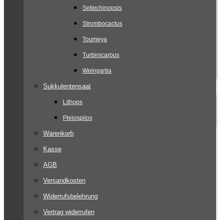
Setiechinopsis
Strombocactus
Toumeya
Turbinicarpus
Weingartia
Sukkulentensaat
Lithops
Pleiospilos
Warenkorb
Kasse
AGB
Versandkosten
Widerrufsbelehrung
Vertrag widerrufen