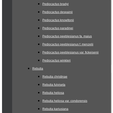
Pediocactus bradyi
Pediocactus despainii
Pediocactus knowltonii
Pediocactus paradinei
Pediocactus peeblesianus fa. maius
Pediocactus peeblesianus f. menzelii
Pediocactus peeblesianus var. fickeisenii
Pediocactus winkleri
Rebutia
Rebutia christinae
Rebutia fulviseta
Rebutia heliosa
Rebutia heliosa var. condorensis
Rebutia kariusiana