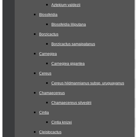
Aztekium valdezii
Blossfeldia
Blossfeldia liliputana
Borzicactus
Borzicactus samaipatanus
Carnegiea
Carnegiea gigantea
Cereus
Cereus hildmannianus subsp. uruguayanus
Chamaecereus
Chamaecereus silvestrii
Cintia
Cintia knizei
Cleistocactus