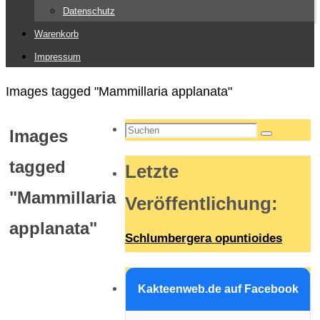
Datenschutz
Warenkorb
Impressum
Start
Images tagged "Mammillaria applanata"
Suchen
Images
Suchen
nach:
tagged
Letzte
"Mammillaria
Veröffentlichung
:
applanata"
Schlumbergera opuntioides
Kakteenweb.de auf Facebook