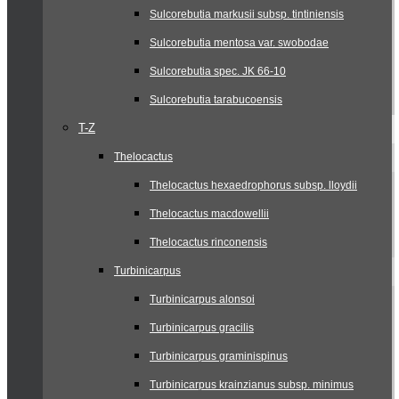
Sulcorebutia markusii subsp. tintiniensis
Sulcorebutia mentosa var. swobodae
Sulcorebutia spec. JK 66-10
Sulcorebutia tarabucoensis
T-Z
Thelocactus
Thelocactus hexaedrophorus subsp. lloydii
Thelocactus macdowellii
Thelocactus rinconensis
Turbinicarpus
Turbinicarpus alonsoi
Turbinicarpus gracilis
Turbinicarpus graminispinus
Turbinicarpus krainzianus subsp. minimus