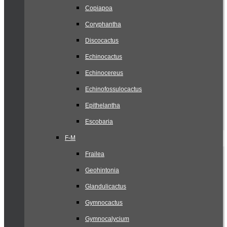
Copiapoa
Coryphantha
Discocactus
Echinocactus
Echinocereus
Echinofossulocactus
Epithelantha
Escobaria
F-M
Frailea
Geohintonia
Glandulicactus
Gymnocactus
Gymnocalycium