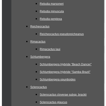
Rebutia marsoneri
Rebutia minuscula
Rebutia perplexa
Reicheocactus
Reicheocactus pseudoreicheanus
Rimacactus
Rimacactus laui
Schlumbergera
Schlumbergera Hybride “Beach Dancer”
Schlumbergera Hybride “Samba Brazil”
Schlumbergera opuntioides
Sclerocactus
Sclerocactus cloverae subsp. brackii
Sclerocactus glaucus