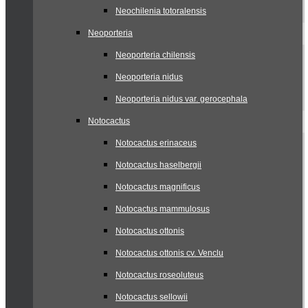
Neochilenia totoralensis
Neoporteria
Neoporteria chilensis
Neoporteria nidus
Neoporteria nidus var. gerocephala
Notocactus
Notocactus erinaceus
Notocactus haselbergii
Notocactus magnificus
Notocactus mammulosus
Notocactus ottonis
Notocactus ottonis cv. Venclu
Notocactus roseoluteus
Notocactus sellowii