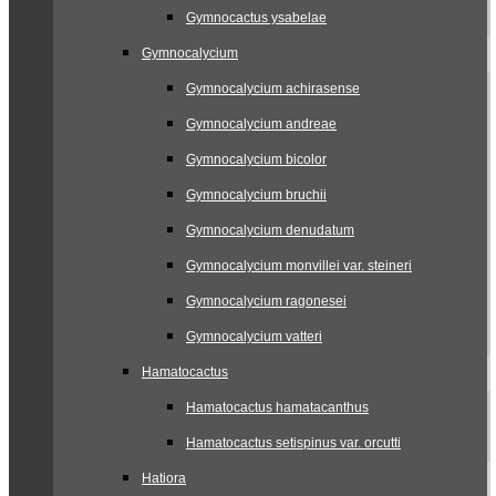
Gymnocactus ysabelae
Gymnocalycium
Gymnocalycium achirasense
Gymnocalycium andreae
Gymnocalycium bicolor
Gymnocalycium bruchii
Gymnocalycium denudatum
Gymnocalycium monvillei var. steineri
Gymnocalycium ragonesei
Gymnocalycium vatteri
Hamatocactus
Hamatocactus hamatacanthus
Hamatocactus setispinus var. orcutti
Hatiora