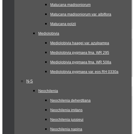
Matucana madisoniorum
Matucana madisoniorum var. albiflora
Matucana polzii
Mediolobivia
Mediolobivia haagei var. azulpampa
Mediolobivia pygmaea fma. WR 295
Mediolobivia pygmaea fma. WR 508a
Mediolobivia pygmaea var. eos RH 0330a
N-S
Neochilenia
Neochilenia deherdtiana
Neochilenia imitans
Neochilenia jussieui
Neochilenia napina