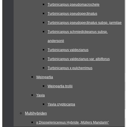
Turbinicarpus pseudomacrochele
Turbinicarpus pseudopectinatus
Turbinicarpus pseudopectinatus subsp. jarmilae
Turbinicarpus schmiedickeanus subsp.
andersonii
Turbinicarpus valdezianus
Turbinicarpus valdezianus var. albiflorus
Turbinicarpus x pulcherrimus
Weingartia
Weingartia trollii
Yavia
Yavia cryptocarpa
Multihybriden
x Disoselenicereus Hybride „Müllers Mandarin“