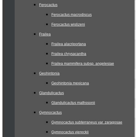
Ferocactus
Ferocactus macrodiscus
Ferocactus wislizeni
Frailea
Frailea alacriportana
Frailea chrysacantha
Frailea mammifera subsp. angelesiae
Geohintonia
Geohintonia mexicana
Glandulicactus
Glandulicactus mathssonii
Gymnocactus
Gymnocactus subterraneus var. zaragosae
Gymnocactus viereckii