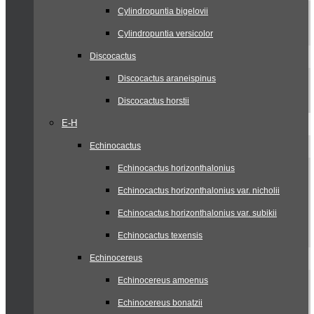
Cylindropuntia bigelovii
Cylindropuntia versicolor
Discocactus
Discocactus araneispinus
Discocactus horstii
E-H
Echinocactus
Echinocactus horizonthalonius
Echinocactus horizonthalonius var. nicholii
Echinocactus horizonthalonius var. subikii
Echinocactus texensis
Echinocereus
Echinocereus amoenus
Echinocereus bonatzii