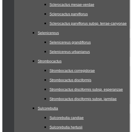
Sclerocactus mesae-verdae
Sclerocactus parviflorus
Sclerocactus parviflorus subsp. terrae-canyonae
Selenicereus
Selenicereus grandiflorus
Selenicereus urbanianus
Strombocactus
Strombocactus corregidorae
Strombocactus disciformis
Strombocactus disciformis subsp. esperanzae
Strombocactus disciformis subsp. jarmilae
Sulcorebutia
Sulcorebutia candiae
Sulcorebutia hertusii