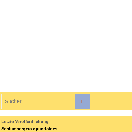
Suchen
Suchen
nach:
Letzte Veröffentlichung
:
Schlumbergera opuntioides