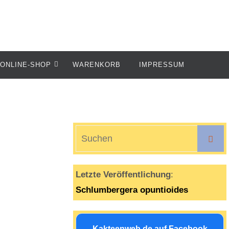
ONLINE-SHOP
WARENKORB
IMPRESSUM
S
Suche
n
Letzte Veröffentlichung
:
Schlumbergera opuntioides
Kakteenweb.de auf Facebook