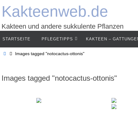
Zum
Kakteenweb.de
Inhalt
springen
Kakteen und andere sukkulente Pflanzen
Zum
STARTSEITE
PFLEGETIPPS
KAKTEEN – GATTUNGE
Inhalt
springen
Start
Images tagged "notocactus-ottonis"
Images tagged "notocactus-ottonis"