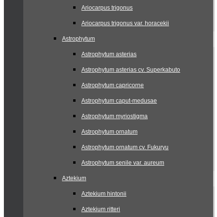
Ariocarpus trigonus
Ariocarpus trigonus var. horacekii
Astrophytum
Astrophytum asterias
Astrophytum asterias cv. Superkabuto
Astrophytum capricorne
Astrophytum caput-medusae
Astrophytum myriostigma
Astrophytum ornatum
Astrophytum ornatum cv. Fukuryu
Astrophytum senile var. aureum
Aztekium
Aztekium hintonii
Aztekium ritteri