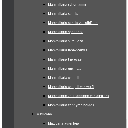
Mammillaria schumannii
Mammillaria senilis
Mammillaria senilis var. albiflora
Mammillaria sphaerica
Mammillaria surculosa
Mammillaria tepexicensis
Mammillaria theresae
Mammillaria uncinata
Mammillaria wrightii
Mammillaria wrightii var. wolfii
Mammillaria zeilmanniana var. albiflora
Mammillaria zephyranthoides
Matucana
Matucana aureiflora