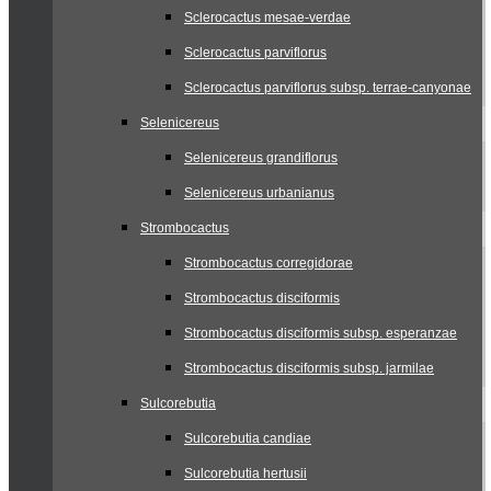
Sclerocactus mesae-verdae
Sclerocactus parviflorus
Sclerocactus parviflorus subsp. terrae-canyonae
Selenicereus
Selenicereus grandiflorus
Selenicereus urbanianus
Strombocactus
Strombocactus corregidorae
Strombocactus disciformis
Strombocactus disciformis subsp. esperanzae
Strombocactus disciformis subsp. jarmilae
Sulcorebutia
Sulcorebutia candiae
Sulcorebutia hertusii