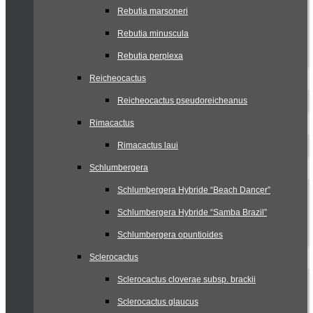
Rebutia marsoneri
Rebutia minuscula
Rebutia perplexa
Reicheocactus
Reicheocactus pseudoreicheanus
Rimacactus
Rimacactus laui
Schlumbergera
Schlumbergera Hybride “Beach Dancer”
Schlumbergera Hybride “Samba Brazil”
Schlumbergera opuntioides
Sclerocactus
Sclerocactus cloverae subsp. brackii
Sclerocactus glaucus