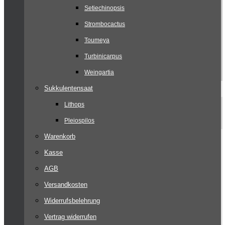
Setiechinopsis
Strombocactus
Toumeya
Turbinicarpus
Weingartia
Sukkulentensaat
Lithops
Pleiospilos
Warenkorb
Kasse
AGB
Versandkosten
Widerrufsbelehrung
Vertrag widerrufen