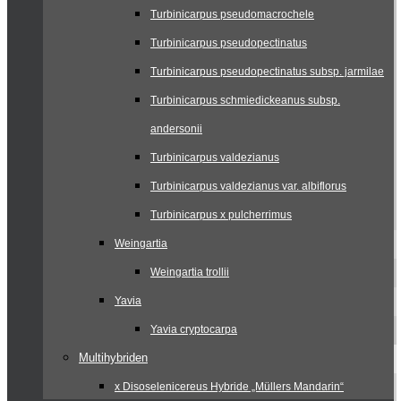
Turbinicarpus pseudomacrochele
Turbinicarpus pseudopectinatus
Turbinicarpus pseudopectinatus subsp. jarmilae
Turbinicarpus schmiedickeanus subsp.
andersonii
Turbinicarpus valdezianus
Turbinicarpus valdezianus var. albiflorus
Turbinicarpus x pulcherrimus
Weingartia
Weingartia trollii
Yavia
Yavia cryptocarpa
Multihybriden
x Disoselenicereus Hybride „Müllers Mandarin“