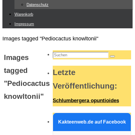
Datenschutz
Warenkorb
Impressum
Start
Images tagged "Pediocactus knowltonii"
Suchen
Images
Suchen
nach:
tagged
Letzte
"Pediocactus
Veröffentlichung
:
knowltonii"
Schlumbergera opuntioides
Kakteenweb.de auf Facebook