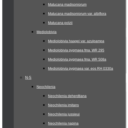
Matucana madisoniorum
Matucana madisoniorum var. albiflora
Matucana polzii
Mediolobivia
Mediolobivia haagei var. azulpampa
Mediolobivia pygmaea fma. WR 295
Mediolobivia pygmaea fma. WR 508a
Mediolobivia pygmaea var. eos RH 0330a
N-S
Neochilenia
Neochilenia deherdtiana
Neochilenia imitans
Neochilenia jussieui
Neochilenia napina