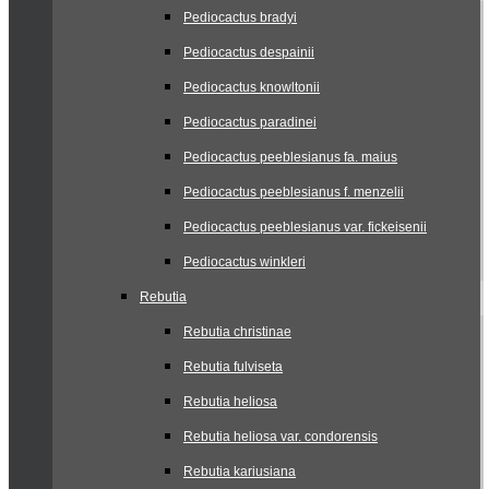
Pediocactus bradyi
Pediocactus despainii
Pediocactus knowltonii
Pediocactus paradinei
Pediocactus peeblesianus fa. maius
Pediocactus peeblesianus f. menzelii
Pediocactus peeblesianus var. fickeisenii
Pediocactus winkleri
Rebutia
Rebutia christinae
Rebutia fulviseta
Rebutia heliosa
Rebutia heliosa var. condorensis
Rebutia kariusiana