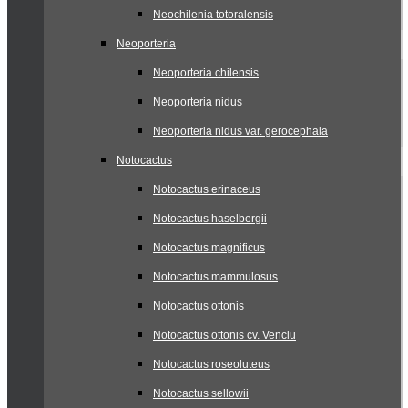
Neochilenia totoralensis
Neoporteria
Neoporteria chilensis
Neoporteria nidus
Neoporteria nidus var. gerocephala
Notocactus
Notocactus erinaceus
Notocactus haselbergii
Notocactus magnificus
Notocactus mammulosus
Notocactus ottonis
Notocactus ottonis cv. Venclu
Notocactus roseoluteus
Notocactus sellowii