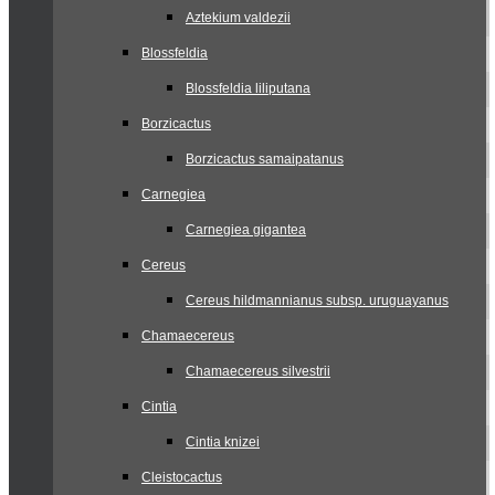
Aztekium valdezii
Blossfeldia
Blossfeldia liliputana
Borzicactus
Borzicactus samaipatanus
Carnegiea
Carnegiea gigantea
Cereus
Cereus hildmannianus subsp. uruguayanus
Chamaecereus
Chamaecereus silvestrii
Cintia
Cintia knizei
Cleistocactus