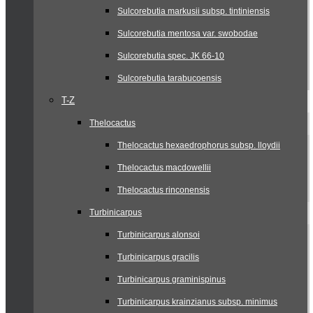
Sulcorebutia markusii subsp. tintiniensis
Sulcorebutia mentosa var. swobodae
Sulcorebutia spec. JK 66-10
Sulcorebutia tarabucoensis
T-Z
Thelocactus
Thelocactus hexaedrophorus subsp. lloydii
Thelocactus macdowellii
Thelocactus rinconensis
Turbinicarpus
Turbinicarpus alonsoi
Turbinicarpus gracilis
Turbinicarpus graminispinus
Turbinicarpus krainzianus subsp. minimus