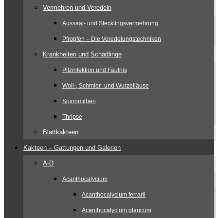
Vermehren und Veredeln
Aussaat- und Stecklingsvermehrung
Pfropfen – Die Veredelungstechniken
Krankheiten und Schädlinge
Pilzinfektion und Fäulnis
Woll-, Schmier- und Wurzelläuse
Spinnmilben
Thripse
Blattkakteen
Kakteen – Gattungen und Galerien
A-D
Acanthocalycium
Acanthocalycium ferrarii
Acanthocalycium glaucum