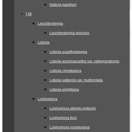
Hatiora gaertneri
I-M
Leuchtenbergia
Leuchtenbergia principis
Lobivia
Lobivia acanthoplegma
Lobivia arachnacantha var. vallegrandensis
Lobivia cinnabarina
Lobivia saltensis var. multicostata
Lobivia wrightiana
Lophophora
Lophophora alberto-vojtechii
Lophophora fricii
Lophophora jourdaniana