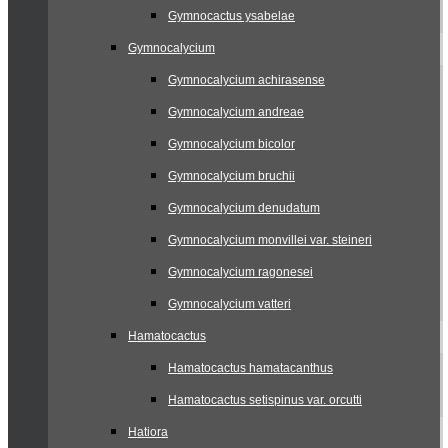
Gymnocactus ysabelae
Gymnocalycium
Gymnocalycium achirasense
Gymnocalycium andreae
Gymnocalycium bicolor
Gymnocalycium bruchii
Gymnocalycium denudatum
Gymnocalycium monvillei var. steineri
Gymnocalycium ragonesei
Gymnocalycium vatteri
Hamatocactus
Hamatocactus hamatacanthus
Hamatocactus setispinus var. orcutti
Hatiora