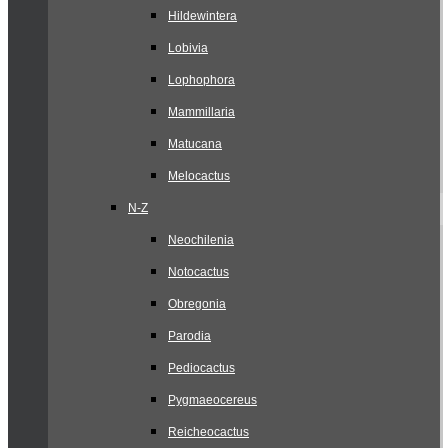
Hildewintera
Lobivia
Lophophora
Mammillaria
Matucana
Melocactus
N-Z
Neochilenia
Notocactus
Obregonia
Parodia
Pediocactus
Pygmaeocereus
Reicheocactus