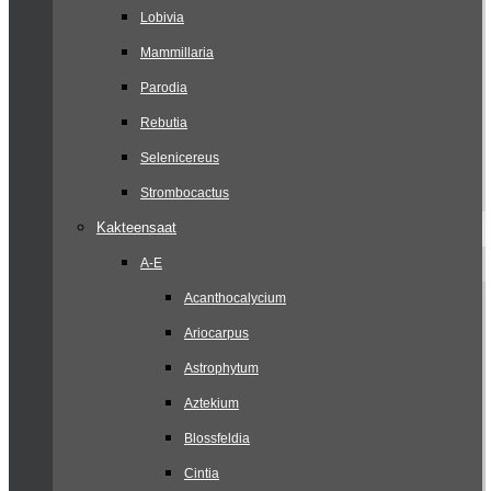
Lobivia
Mammillaria
Parodia
Rebutia
Selenicereus
Strombocactus
Kakteensaat
A-E
Acanthocalycium
Ariocarpus
Astrophytum
Aztekium
Blossfeldia
Cintia