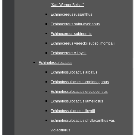
“Karl Werner Beisel”
Echinocereus russanthus
Echinocereus salm-dyckianus
Echinocereus subinermis
Echinocereus viereckii subsp. morricalii
Echinocereus x lloydii
Echinofossulocactus
Echinofossulocactus albatus
Echinofossulocactus coptonogonus
Echinofossulocactus erectocentrus
Echinofossulocactus lamellosus
Echinofossulocactus lloydii
Echinofossulocactus phyllacanthus var.
violaciflorus