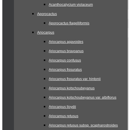
Acanthocalycium violaceum
Aporocactus
Aporocactus flagelliformis
Ariocarpus
Ariocarpus agavoides
Ariocarpus bravoanus
Ariocarpus confusus
Ariocarpus fissuratus
Ariocarpus fissuratus var. hintonii
Ariocarpus kotschoubeyanus
Ariocarpus kotschoubeyanus var. albiflorus
Ariocarpus lloydii
Ariocarpus retusus
Ariocarpus retusus subsp. scapharostroides