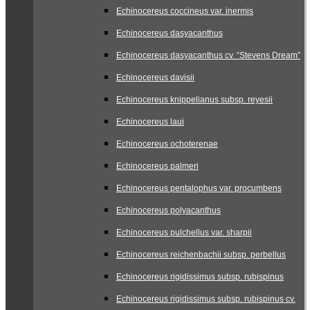
Echinocereus coccineus var. inermis
Echinocereus dasyacanthus
Echinocereus dasyacanthus cv. “Stevens Dream”
Echinocereus davisii
Echinocereus knippelianus subsp. reyesii
Echinocereus laui
Echinocereus ochoterenae
Echinocereus palmeri
Echinocereus pentalophus var. procumbens
Echinocereus polyacanthus
Echinocereus pulchellus var. sharpii
Echinocereus reichenbachii subsp. perbellus
Echinocereus rigidissimus subsp. rubispinus
Echinocereus rigidissimus subsp. rubispinus cv.