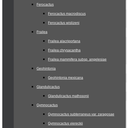
Ferocactus
Ferocactus macrodiscus
Ferocactus wislizeni
Frailea
Frailea alacriportana
Frailea chrysacantha
Frailea mammifera subsp. angelesiae
Geohintonia
Geohintonia mexicana
Glandulicactus
Glandulicactus mathssonii
Gymnocactus
Gymnocactus subterraneus var. zaragosae
Gymnocactus viereckii