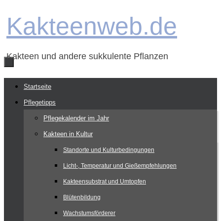
Zum
Kakteenweb.de
Inhalt
springen
Kakteen und andere sukkulente Pflanzen
Zum
Startseite
Inhalt
Pflegetipps
springen
Pflegekalender im Jahr
Kakteen in Kultur
Standorte und Kulturbedingungen
Licht-, Temperatur und Gießempfehlungen
Kakteensubstrat und Umtopfen
Blütenbildung
Wachstumsförderer