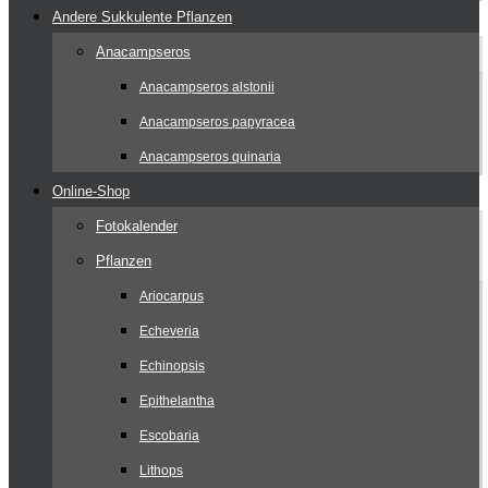
Andere Sukkulente Pflanzen
Anacampseros
Anacampseros alstonii
Anacampseros papyracea
Anacampseros quinaria
Online-Shop
Fotokalender
Pflanzen
Ariocarpus
Echeveria
Echinopsis
Epithelantha
Escobaria
Lithops