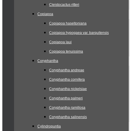
Cleistocactus ritteri
Copiapoa
Copiapoa haseltoniana
Copiapoa hypogaea var. barquitensis
Copiapoa laui
Copiapoa tenuissima
Coryphantha
Coryphantha andreae
Coryphantha cornifera
Coryphantha nickelsiae
Coryphantha palmeri
Coryphantha ramillosa
Coryphantha salinensis
Cylindropuntia