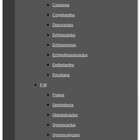
Copiapoa
Coryphantha
Discocactus
Echinocactus
Echinocereus
Echinofossulocactus
Epithelantha
Escobaria
F-M
Frailea
Geohintonia
Glandulicactus
Gymnocactus
Gymnocalycium