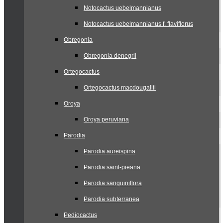
Notocactus uebelmannianus
Notocactus uebelmannianus f. flaviflorus
Obregonia
Obregonia denegrii
Ortegocactus
Ortegocactus macdougallii
Oroya
Oroya peruviana
Parodia
Parodia aureispina
Parodia saint-pieana
Parodia sanguiniflora
Parodia subterranea
Pediocactus