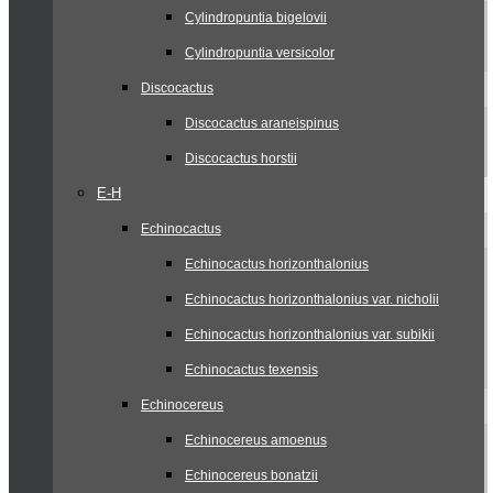
Cylindropuntia bigelovii
Cylindropuntia versicolor
Discocactus
Discocactus araneispinus
Discocactus horstii
E-H
Echinocactus
Echinocactus horizonthalonius
Echinocactus horizonthalonius var. nicholii
Echinocactus horizonthalonius var. subikii
Echinocactus texensis
Echinocereus
Echinocereus amoenus
Echinocereus bonatzii