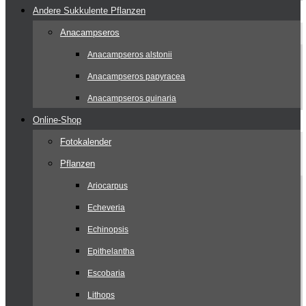
Andere Sukkulente Pflanzen
Anacampseros
Anacampseros alstonii
Anacampseros papyracea
Anacampseros quinaria
Online-Shop
Fotokalender
Pflanzen
Ariocarpus
Echeveria
Echinopsis
Epithelantha
Escobaria
Lithops