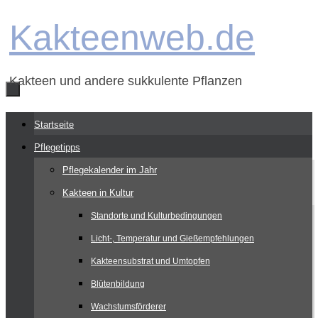
Zum
Kakteenweb.de
Inhalt
springen
Kakteen und andere sukkulente Pflanzen
Zum
Startseite
Inhalt
Pflegetipps
springen
Pflegekalender im Jahr
Kakteen in Kultur
Standorte und Kulturbedingungen
Licht-, Temperatur und Gießempfehlungen
Kakteensubstrat und Umtopfen
Blütenbildung
Wachstumsförderer