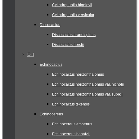
Cylindropuntia bigelovii
Cylindropuntia versicolor
Discocactus
Discocactus araneispinus
Discocactus horstii
E-H
Echinocactus
Echinocactus horizonthalonius
Echinocactus horizonthalonius var. nicholii
Echinocactus horizonthalonius var. subikii
Echinocactus texensis
Echinocereus
Echinocereus amoenus
Echinocereus bonatzii