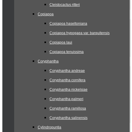
Cleistocactus ritteri
Copiapoa
Copiapoa haseltoniana
Copiapoa hypogaea var. barquitensis
Copiapoa laui
Copiapoa tenuissima
Coryphantha
Coryphantha andreae
Coryphantha cornifera
Coryphantha nickelsiae
Coryphantha palmeri
Coryphantha ramillosa
Coryphantha salinensis
Cylindropuntia