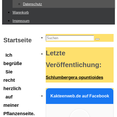
Datenschutz
Warenkorb
Impressum
Suchen
Startseite
Suchen
nach:
Letzte
Ich
begrüße
Veröffentlichung
:
Sie
Schlumbergera opuntioides
recht
herzlich
Kakteenweb.de auf Facebook
auf
meiner
Pflanzenseite.