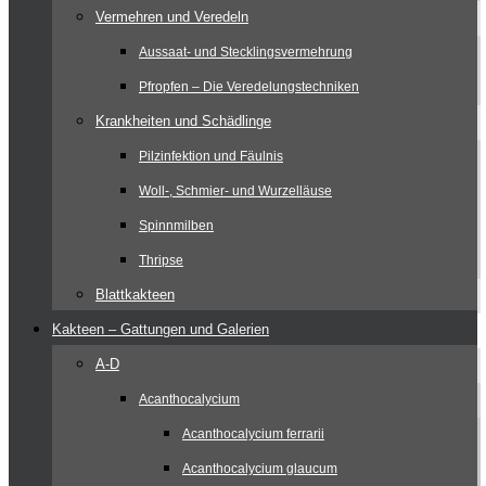
Vermehren und Veredeln
Aussaat- und Stecklingsvermehrung
Pfropfen – Die Veredelungstechniken
Krankheiten und Schädlinge
Pilzinfektion und Fäulnis
Woll-, Schmier- und Wurzelläuse
Spinnmilben
Thripse
Blattkakteen
Kakteen – Gattungen und Galerien
A-D
Acanthocalycium
Acanthocalycium ferrarii
Acanthocalycium glaucum