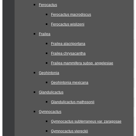
Ferocactus
Ferocactus macrodiscus
Ferocactus wislizeni
Frailea
Frailea alacriportana
Frailea chrysacantha
Frailea mammifera subsp. angelesiae
Geohintonia
Geohintonia mexicana
Glandulicactus
Glandulicactus mathssonii
Gymnocactus
Gymnocactus subterraneus var. zaragosae
Gymnocactus viereckii