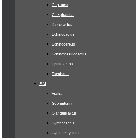
Copiapoa
Coryphantha
Discocactus
Echinocactus
Echinocereus
Echinofossulocactus
Epithelantha
Escobaria
F-M
Frailea
Geohintonia
Glandulicactus
Gymnocactus
Gymnocalycium