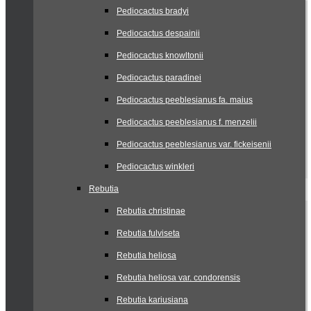
Pediocactus bradyi
Pediocactus despainii
Pediocactus knowltonii
Pediocactus paradinei
Pediocactus peeblesianus fa. maius
Pediocactus peeblesianus f. menzelii
Pediocactus peeblesianus var. fickeisenii
Pediocactus winkleri
Rebutia
Rebutia christinae
Rebutia fulviseta
Rebutia heliosa
Rebutia heliosa var. condorensis
Rebutia kariusiana