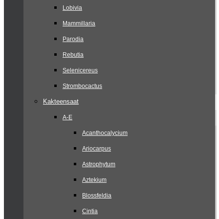
Lobivia
Mammillaria
Parodia
Rebutia
Selenicereus
Strombocactus
Kakteensaat
A-E
Acanthocalycium
Ariocarpus
Astrophytum
Aztekium
Blossfeldia
Cintia