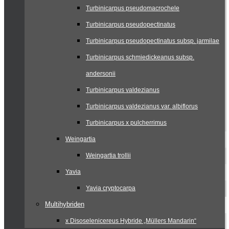
Turbinicarpus pseudomacrochele
Turbinicarpus pseudopectinatus
Turbinicarpus pseudopectinatus subsp. jarmilae
Turbinicarpus schmiedickeanus subsp.
andersonii
Turbinicarpus valdezianus
Turbinicarpus valdezianus var. albiflorus
Turbinicarpus x pulcherrimus
Weingartia
Weingartia trollii
Yavia
Yavia cryptocarpa
Multihybriden
x Disoselenicereus Hybride „Müllers Mandarin“