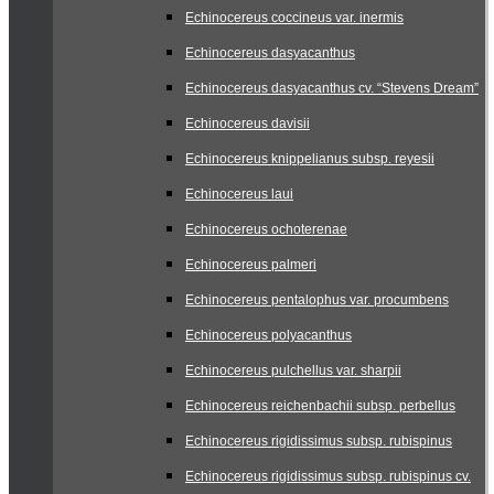
Echinocereus coccineus var. inermis
Echinocereus dasyacanthus
Echinocereus dasyacanthus cv. “Stevens Dream”
Echinocereus davisii
Echinocereus knippelianus subsp. reyesii
Echinocereus laui
Echinocereus ochoterenae
Echinocereus palmeri
Echinocereus pentalophus var. procumbens
Echinocereus polyacanthus
Echinocereus pulchellus var. sharpii
Echinocereus reichenbachii subsp. perbellus
Echinocereus rigidissimus subsp. rubispinus
Echinocereus rigidissimus subsp. rubispinus cv.