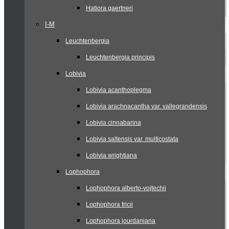
Hatiora gaertneri
I-M
Leuchtenbergia
Leuchtenbergia principis
Lobivia
Lobivia acanthoplegma
Lobivia arachnacantha var. vallegrandensis
Lobivia cinnabarina
Lobivia saltensis var. multicostata
Lobivia wrightiana
Lophophora
Lophophora alberto-vojtechii
Lophophora fricii
Lophophora jourdaniana