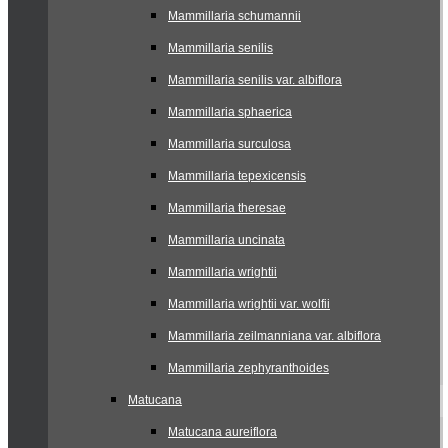
Mammillaria schumannii
Mammillaria senilis
Mammillaria senilis var. albiflora
Mammillaria sphaerica
Mammillaria surculosa
Mammillaria tepexicensis
Mammillaria theresae
Mammillaria uncinata
Mammillaria wrightii
Mammillaria wrightii var. wolfii
Mammillaria zeilmanniana var. albiflora
Mammillaria zephyranthoides
Matucana
Matucana aureiflora