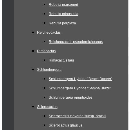
Rebutia marsoneri
Rebutia minuscula
Rebutia perplexa
Reicheocactus
Reicheocactus pseudoreicheanus
Rimacactus
Rimacactus laui
Schlumbergera
Schlumbergera Hybride “Beach Dancer”
Schlumbergera Hybride “Samba Brazil”
Schlumbergera opuntioides
Sclerocactus
Sclerocactus cloverae subsp. brackii
Sclerocactus glaucus