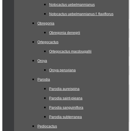
Notocactus uebelmannianus
Notocactus uebelmannianus f. flaviflorus
Obregonia
Obregonia denegrii
Ortegocactus
Ortegocactus macdougallii
Oroya
Oroya peruviana
Parodia
Parodia aureispina
Parodia saint-pieana
Parodia sanguiniflora
Parodia subterranea
Pediocactus