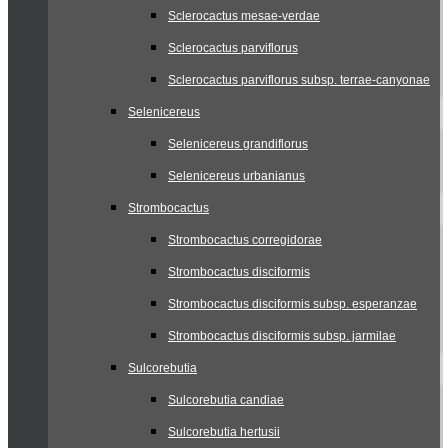
Sclerocactus mesae-verdae
Sclerocactus parviflorus
Sclerocactus parviflorus subsp. terrae-canyonae
Selenicereus
Selenicereus grandiflorus
Selenicereus urbanianus
Strombocactus
Strombocactus corregidorae
Strombocactus disciformis
Strombocactus disciformis subsp. esperanzae
Strombocactus disciformis subsp. jarmilae
Sulcorebutia
Sulcorebutia candiae
Sulcorebutia hertusii