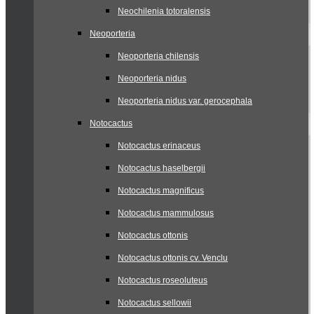
Neochilenia totoralensis
Neoporteria
Neoporteria chilensis
Neoporteria nidus
Neoporteria nidus var. gerocephala
Notocactus
Notocactus erinaceus
Notocactus haselbergii
Notocactus magnificus
Notocactus mammulosus
Notocactus ottonis
Notocactus ottonis cv. Venclu
Notocactus roseoluteus
Notocactus sellowii