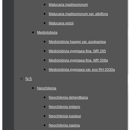
Matucana madisoniorum
Matucana madisoniorum var. albiflora
Matucana polzii
Mediolobivia
Mediolobivia haagei var. azulpampa
Mediolobivia pygmaea fma. WR 295
Mediolobivia pygmaea fma. WR 508a
Mediolobivia pygmaea var. eos RH 0330a
N-S
Neochilenia
Neochilenia deherdtiana
Neochilenia imitans
Neochilenia jussieui
Neochilenia napina