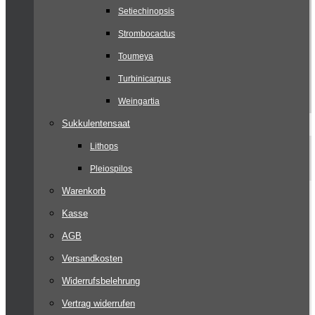
Setiechinopsis
Strombocactus
Toumeya
Turbinicarpus
Weingartia
Sukkulentensaat
Lithops
Pleiospilos
Warenkorb
Kasse
AGB
Versandkosten
Widerrufsbelehrung
Vertrag widerrufen