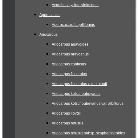
Acanthocalycium violaceum
Aporocactus
Aporocactus flagelliformis
Ariocarpus
Ariocarpus agavoides
Ariocarpus bravoanus
Ariocarpus confusus
Ariocarpus fissuratus
Ariocarpus fissuratus var. hintonii
Ariocarpus kotschoubeyanus
Ariocarpus kotschoubeyanus var. albiflorus
Ariocarpus lloydii
Ariocarpus retusus
Ariocarpus retusus subsp. scapharostroides