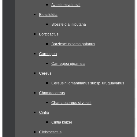
Aztekium valdezii
Blossfeldia
Blossfeldia liliputana
Borzicactus
Borzicactus samaipatanus
Carnegiea
Carnegiea gigantea
Cereus
Cereus hildmannianus subsp. uruguayanus
Chamaecereus
Chamaecereus silvestrii
Cintia
Cintia knizei
Cleistocactus