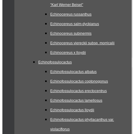
“Karl Werner Beisel”
Echinocereus russanthus
Echinocereus salm-dyckianus
Echinocereus subinermis
Echinocereus viereckii subsp. morricalii
Echinocereus x lloydii
Echinofossulocactus
Echinofossulocactus albatus
Echinofossulocactus coptonogonus
Echinofossulocactus erectocentrus
Echinofossulocactus lamellosus
Echinofossulocactus lloydii
Echinofossulocactus phyllacanthus var.
violaciflorus