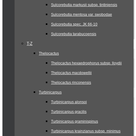
Sulcorebutia markusii subsp. tintiniensis
Sulcorebutia mentosa var. swobodae
Sulcorebutia spec. JK 66-10
Sulcorebutia tarabucoensis
T-Z
Thelocactus
Thelocactus hexaedrophorus subsp. lloydii
Thelocactus macdowellii
Thelocactus rinconensis
Turbinicarpus
Turbinicarpus alonsoi
Turbinicarpus gracilis
Turbinicarpus graminispinus
Turbinicarpus krainzianus subsp. minimus