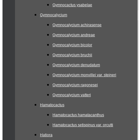
Gymnocactus ysabelae
Gymnocalycium
Gymnocalycium achirasense
Gymnocalycium andreae
Gymnocalycium bicolor
Gymnocalycium bruchii
Gymnocalycium denudatum
Gymnocalycium monvillei var. steineri
Gymnocalycium ragonesei
Gymnocalycium vatteri
Hamatocactus
Hamatocactus hamatacanthus
Hamatocactus setispinus var. orcutti
Hatiora