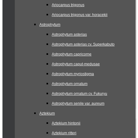
Ariocarpus trigonus
Ariocarpus trigonus var. horacekii
Astrophytum
Astrophytum asterias
Astrophytum asterias cv. Superkabuto
Astrophytum capricorne
Astrophytum caput-medusae
Astrophytum myriostigma
Astrophytum ornatum
Astrophytum ornatum cv. Fukuryu
Astrophytum senile var. aureum
Aztekium
Aztekium hintonii
Aztekium ritteri