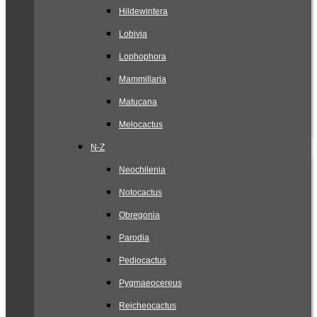
Hildewintera
Lobivia
Lophophora
Mammillaria
Matucana
Melocactus
N-Z
Neochilenia
Notocactus
Obregonia
Parodia
Pediocactus
Pygmaeocereus
Reicheocactus