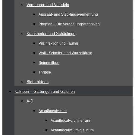
Vermehren und Veredeln
Aussaat- und Stecklingsvermehrung
Pfropfen – Die Veredelungstechniken
Krankheiten und Schädlinge
Pilzinfektion und Fäulnis
Woll-, Schmier- und Wurzelläuse
Spinnmilben
Thripse
Blattkakteen
Kakteen – Gattungen und Galerien
A-D
Acanthocalycium
Acanthocalycium ferrarii
Acanthocalycium glaucum