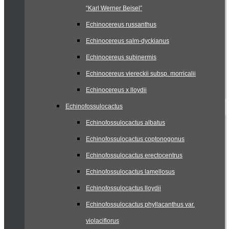
“Karl Werner Beisel”
Echinocereus russanthus
Echinocereus salm-dyckianus
Echinocereus subinermis
Echinocereus viereckii subsp. morricalii
Echinocereus x lloydii
Echinofossulocactus
Echinofossulocactus albatus
Echinofossulocactus coptonogonus
Echinofossulocactus erectocentrus
Echinofossulocactus lamellosus
Echinofossulocactus lloydii
Echinofossulocactus phyllacanthus var.
violaciflorus