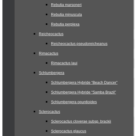
Rebutia marsoneri
Rebutia minuscula
Rebutia perplexa
Reicheocactus
Reicheocactus pseudoreicheanus
Rimacactus
Rimacactus laui
Schlumbergera
Schlumbergera Hybride “Beach Dancer”
Schlumbergera Hybride “Samba Brazil”
Schlumbergera opuntioides
Sclerocactus
Sclerocactus cloverae subsp. brackii
Sclerocactus glaucus