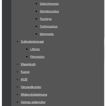
Setiechinopsis
Strombocactus
Toumeya
Turbinicarpus
Weingartia
Sukkulentensaat
Lithops
Pleiospilos
Warenkorb
Kasse
AGB
Versandkosten
Widerrufsbelehrung
Vertrag widerrufen