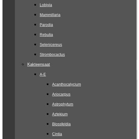
Lobivia
Mammillaria
Parodia
Rebutia
Selenicereus
Strombocactus
Kakteensaat
A-E
Acanthocalycium
Ariocarpus
Astrophytum
Aztekium
Blossfeldia
Cintia