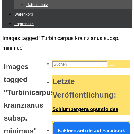
Datenschutz
Warenkorb
Impressum
Start
Images tagged "Turbinicarpus krainzianus subsp.
minimus"
Suchen
Images
Suchen
nach:
tagged
Letzte
"Turbinicarpus
Veröffentlichung
:
krainzianus
Schlumbergera opuntioides
subsp.
minimus"
Kakteenweb.de auf Facebook