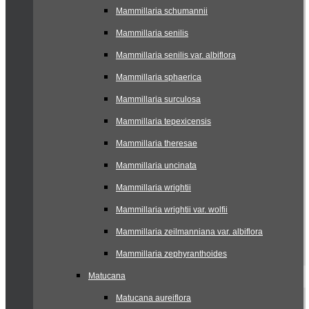
Mammillaria schumannii
Mammillaria senilis
Mammillaria senilis var. albiflora
Mammillaria sphaerica
Mammillaria surculosa
Mammillaria tepexicensis
Mammillaria theresae
Mammillaria uncinata
Mammillaria wrightii
Mammillaria wrightii var. wolfii
Mammillaria zeilmanniana var. albiflora
Mammillaria zephyranthoides
Matucana
Matucana aureiflora