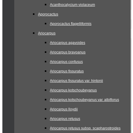
Acanthocalycium violaceum
Aporocactus
Aporocactus flagelliformis
Ariocarpus
Ariocarpus agavoides
Ariocarpus bravoanus
Ariocarpus confusus
Ariocarpus fissuratus
Ariocarpus fissuratus var. hintonii
Ariocarpus kotschoubeyanus
Ariocarpus kotschoubeyanus var. albiflorus
Ariocarpus lloydii
Ariocarpus retusus
Ariocarpus retusus subsp. scapharostroides