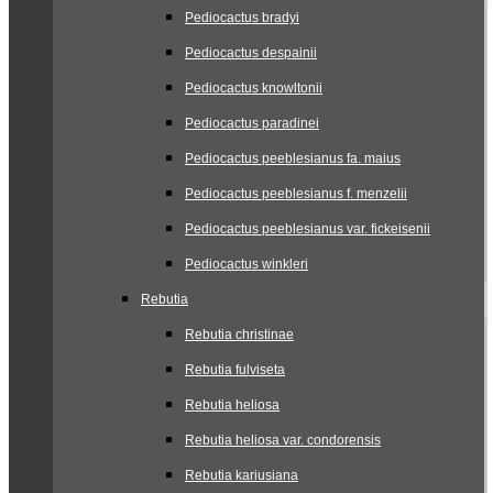
Pediocactus bradyi
Pediocactus despainii
Pediocactus knowltonii
Pediocactus paradinei
Pediocactus peeblesianus fa. maius
Pediocactus peeblesianus f. menzelii
Pediocactus peeblesianus var. fickeisenii
Pediocactus winkleri
Rebutia
Rebutia christinae
Rebutia fulviseta
Rebutia heliosa
Rebutia heliosa var. condorensis
Rebutia kariusiana