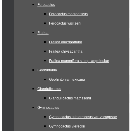
Ferocactus
Ferocactus macrodiscus
Ferocactus wislizeni
Frailea
Frailea alacriportana
Frailea chrysacantha
Frailea mammifera subsp. angelesiae
Geohintonia
Geohintonia mexicana
Glandulicactus
Glandulicactus mathssonii
Gymnocactus
Gymnocactus subterraneus var. zaragosae
Gymnocactus viereckii