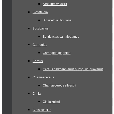
Aztekium valdezii
Blossfeldia
Blossfeldia liliputana
Borzicactus
Borzicactus samaipatanus
Carnegiea
Carnegiea gigantea
Cereus
Cereus hildmannianus subsp. uruguayanus
Chamaecereus
Chamaecereus silvestrii
Cintia
Cintia knizei
Cleistocactus