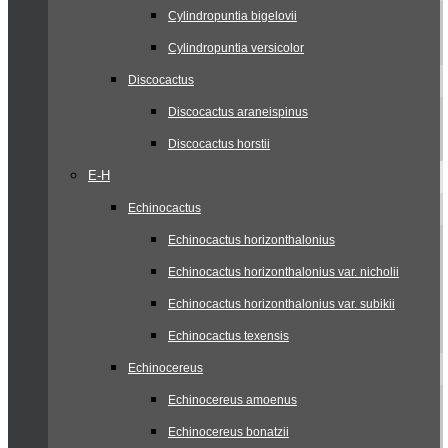
Cylindropuntia bigelovii
Cylindropuntia versicolor
Discocactus
Discocactus araneispinus
Discocactus horstii
E-H
Echinocactus
Echinocactus horizonthalonius
Echinocactus horizonthalonius var. nicholii
Echinocactus horizonthalonius var. subikii
Echinocactus texensis
Echinocereus
Echinocereus amoenus
Echinocereus bonatzii