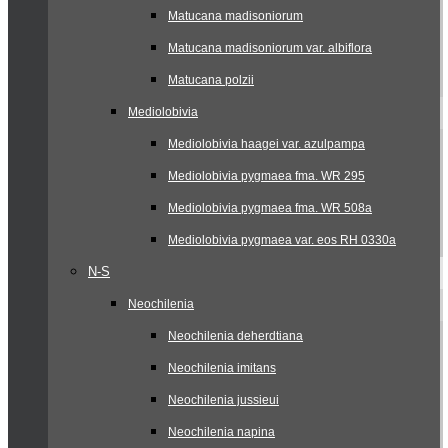
Matucana madisoniorum
Matucana madisoniorum var. albiflora
Matucana polzii
Mediolobivia
Mediolobivia haagei var. azulpampa
Mediolobivia pygmaea fma. WR 295
Mediolobivia pygmaea fma. WR 508a
Mediolobivia pygmaea var. eos RH 0330a
N-S
Neochilenia
Neochilenia deherdtiana
Neochilenia imitans
Neochilenia jussieui
Neochilenia napina