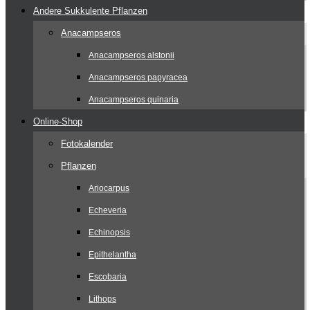
Andere Sukkulente Pflanzen
Anacampseros
Anacampseros alstonii
Anacampseros papyracea
Anacampseros quinaria
Online-Shop
Fotokalender
Pflanzen
Ariocarpus
Echeveria
Echinopsis
Epithelantha
Escobaria
Lithops