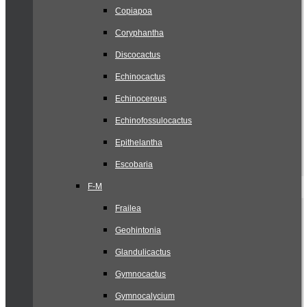
Copiapoa
Coryphantha
Discocactus
Echinocactus
Echinocereus
Echinofossulocactus
Epithelantha
Escobaria
F-M
Frailea
Geohintonia
Glandulicactus
Gymnocactus
Gymnocalycium