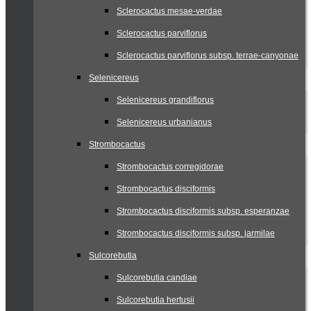
Sclerocactus mesae-verdae
Sclerocactus parviflorus
Sclerocactus parviflorus subsp. terrae-canyonae
Selenicereus
Selenicereus grandiflorus
Selenicereus urbanianus
Strombocactus
Strombocactus corregidorae
Strombocactus disciformis
Strombocactus disciformis subsp. esperanzae
Strombocactus disciformis subsp. jarmilae
Sulcorebutia
Sulcorebutia candiae
Sulcorebutia hertusii