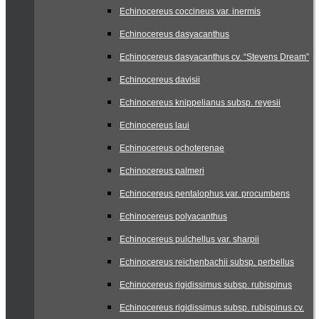
Echinocereus coccineus var. inermis
Echinocereus dasyacanthus
Echinocereus dasyacanthus cv. “Stevens Dream”
Echinocereus davisii
Echinocereus knippelianus subsp. reyesii
Echinocereus laui
Echinocereus ochoterenae
Echinocereus palmeri
Echinocereus pentalophus var. procumbens
Echinocereus polyacanthus
Echinocereus pulchellus var. sharpii
Echinocereus reichenbachii subsp. perbellus
Echinocereus rigidissimus subsp. rubispinus
Echinocereus rigidissimus subsp. rubispinus cv.