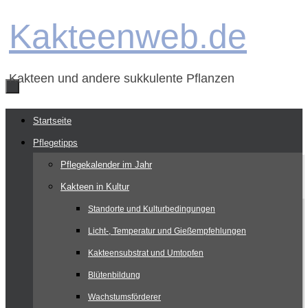
Zum
Kakteenweb.de
Inhalt
springen
Kakteen und andere sukkulente Pflanzen
Zum
Startseite
Inhalt
Pflegetipps
springen
Pflegekalender im Jahr
Kakteen in Kultur
Standorte und Kulturbedingungen
Licht-, Temperatur und Gießempfehlungen
Kakteensubstrat und Umtopfen
Blütenbildung
Wachstumsförderer