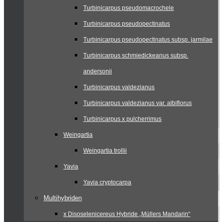
Turbinicarpus pseudomacrochele
Turbinicarpus pseudopectinatus
Turbinicarpus pseudopectinatus subsp. jarmilae
Turbinicarpus schmiedickeanus subsp.
andersonii
Turbinicarpus valdezianus
Turbinicarpus valdezianus var. albiflorus
Turbinicarpus x pulcherrimus
Weingartia
Weingartia trollii
Yavia
Yavia cryptocarpa
Multihybriden
x Disoselenicereus Hybride „Müllers Mandarin“