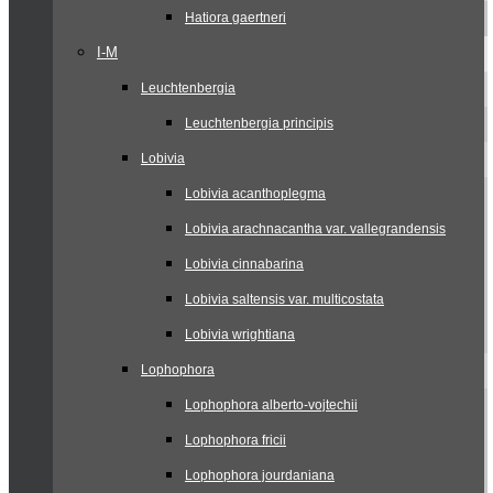
Hatiora gaertneri
I-M
Leuchtenbergia
Leuchtenbergia principis
Lobivia
Lobivia acanthoplegma
Lobivia arachnacantha var. vallegrandensis
Lobivia cinnabarina
Lobivia saltensis var. multicostata
Lobivia wrightiana
Lophophora
Lophophora alberto-vojtechii
Lophophora fricii
Lophophora jourdaniana