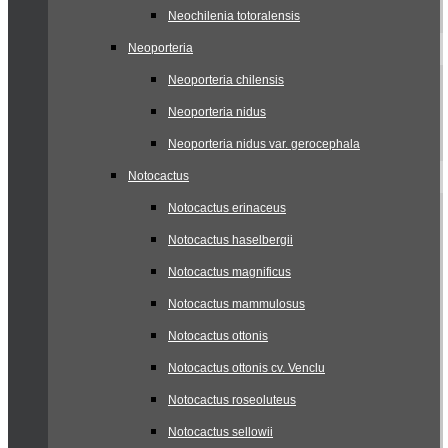
Neochilenia totoralensis
Neoporteria
Neoporteria chilensis
Neoporteria nidus
Neoporteria nidus var. gerocephala
Notocactus
Notocactus erinaceus
Notocactus haselbergii
Notocactus magnificus
Notocactus mammulosus
Notocactus ottonis
Notocactus ottonis cv. Venclu
Notocactus roseoluteus
Notocactus sellowii