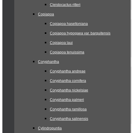
Cleistocactus ritteri
Copiapoa
Copiapoa haseltoniana
Copiapoa hypogaea var. barquitensis
Copiapoa laui
Copiapoa tenuissima
Coryphantha
Coryphantha andreae
Coryphantha cornifera
Coryphantha nickelsiae
Coryphantha palmeri
Coryphantha ramillosa
Coryphantha salinensis
Cylindropuntia