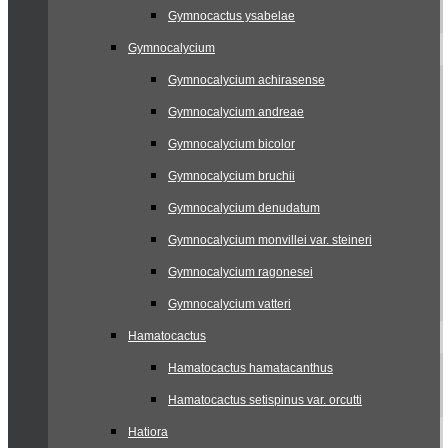
Gymnocactus ysabelae
Gymnocalycium
Gymnocalycium achirasense
Gymnocalycium andreae
Gymnocalycium bicolor
Gymnocalycium bruchii
Gymnocalycium denudatum
Gymnocalycium monvillei var. steineri
Gymnocalycium ragonesei
Gymnocalycium vatteri
Hamatocactus
Hamatocactus hamatacanthus
Hamatocactus setispinus var. orcutti
Hatiora