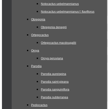
Notocactus uebelmannianus
Notocactus uebelmannianus f. flaviflorus
Obregonia
Obregonia denegrii
Ortegocactus
Ortegocactus macdougallii
Oroya
Oroya peruviana
Parodia
Parodia aureispina
Parodia saint-pieana
Parodia sanguiniflora
Parodia subterranea
Pediocactus