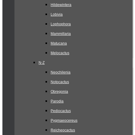
Hildewintera
Lobivia
Lophophora
Mammillaria
Matucana
Melocactus
N-Z
Neochilenia
Notocactus
Obregonia
Parodia
Pediocactus
Pygmaeocereus
Reicheocactus