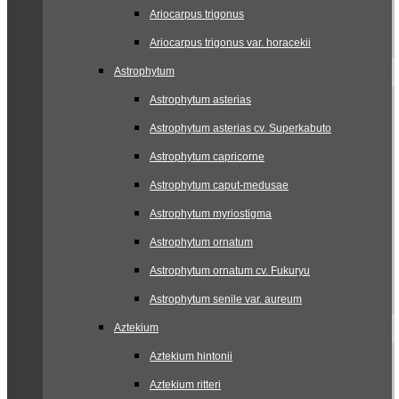
Ariocarpus trigonus
Ariocarpus trigonus var. horacekii
Astrophytum
Astrophytum asterias
Astrophytum asterias cv. Superkabuto
Astrophytum capricorne
Astrophytum caput-medusae
Astrophytum myriostigma
Astrophytum ornatum
Astrophytum ornatum cv. Fukuryu
Astrophytum senile var. aureum
Aztekium
Aztekium hintonii
Aztekium ritteri