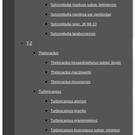
Sulcorebutia markusii subsp. tintiniensis
Sulcorebutia mentosa var. swobodae
Sulcorebutia spec. JK 66-10
Sulcorebutia tarabucoensis
T-Z
Thelocactus
Thelocactus hexaedrophorus subsp. lloydii
Thelocactus macdowellii
Thelocactus rinconensis
Turbinicarpus
Turbinicarpus alonsoi
Turbinicarpus gracilis
Turbinicarpus graminispinus
Turbinicarpus krainzianus subsp. minimus