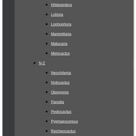
Hildewintera
Lobivia
Lophophora
Mammillaria
Matucana
Melocactus
N-Z
Neochilenia
Notocactus
Obregonia
Parodia
Pediocactus
Pygmaeocereus
Reicheocactus