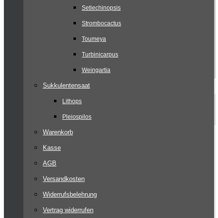
Setiechinopsis
Strombocactus
Toumeya
Turbinicarpus
Weingartia
Sukkulentensaat
Lithops
Pleiospilos
Warenkorb
Kasse
AGB
Versandkosten
Widerrufsbelehrung
Vertrag widerrufen