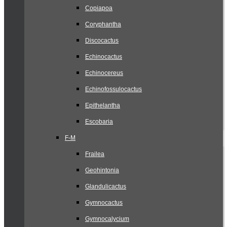
Copiapoa
Coryphantha
Discocactus
Echinocactus
Echinocereus
Echinofossulocactus
Epithelantha
Escobaria
F-M
Frailea
Geohintonia
Glandulicactus
Gymnocactus
Gymnocalycium