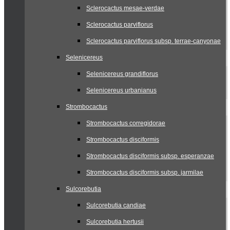
Sclerocactus mesae-verdae
Sclerocactus parviflorus
Sclerocactus parviflorus subsp. terrae-canyonae
Selenicereus
Selenicereus grandiflorus
Selenicereus urbanianus
Strombocactus
Strombocactus corregidorae
Strombocactus disciformis
Strombocactus disciformis subsp. esperanzae
Strombocactus disciformis subsp. jarmilae
Sulcorebutia
Sulcorebutia candiae
Sulcorebutia hertusii