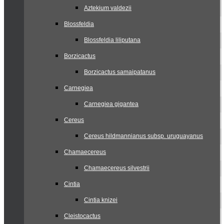
Aztekium valdezii
Blossfeldia
Blossfeldia liliputana
Borzicactus
Borzicactus samaipatanus
Carnegiea
Carnegiea gigantea
Cereus
Cereus hildmannianus subsp. uruguayanus
Chamaecereus
Chamaecereus silvestrii
Cintia
Cintia knizei
Cleistocactus