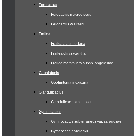
Ferocactus
Ferocactus macrodiscus
Ferocactus wislizeni
Frailea
Frailea alacriportana
Frailea chrysacantha
Frailea mammifera subsp. angelesiae
Geohintonia
Geohintonia mexicana
Glandulicactus
Glandulicactus mathssonii
Gymnocactus
Gymnocactus subterraneus var. zaragosae
Gymnocactus viereckii