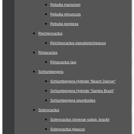
Rebutia marsoneri
Rebutia minuscula
Rebutia perplexa
Reicheocactus
Reicheocactus pseudoreicheanus
Rimacactus
Rimacactus laui
Schlumbergera
Schlumbergera Hybride “Beach Dancer”
Schlumbergera Hybride “Samba Brazil”
Schlumbergera opuntioides
Sclerocactus
Sclerocactus cloverae subsp. brackii
Sclerocactus glaucus