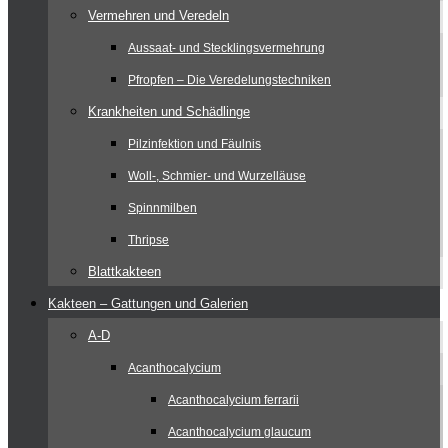
Vermehren und Veredeln
Aussaat- und Stecklingsvermehrung
Pfropfen – Die Veredelungstechniken
Krankheiten und Schädlinge
Pilzinfektion und Fäulnis
Woll-, Schmier- und Wurzelläuse
Spinnmilben
Thripse
Blattkakteen
Kakteen – Gattungen und Galerien
A-D
Acanthocalycium
Acanthocalycium ferrarii
Acanthocalycium glaucum