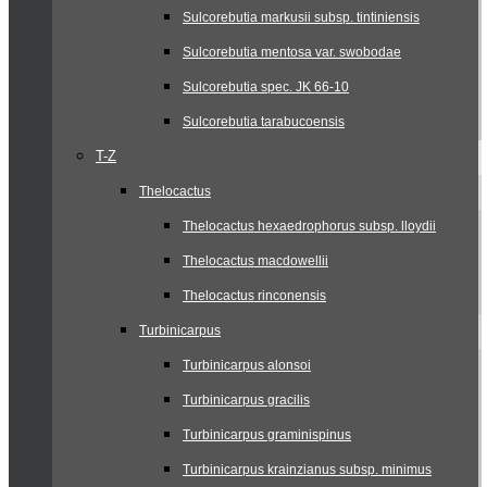
Sulcorebutia markusii subsp. tintiniensis
Sulcorebutia mentosa var. swobodae
Sulcorebutia spec. JK 66-10
Sulcorebutia tarabucoensis
T-Z
Thelocactus
Thelocactus hexaedrophorus subsp. lloydii
Thelocactus macdowellii
Thelocactus rinconensis
Turbinicarpus
Turbinicarpus alonsoi
Turbinicarpus gracilis
Turbinicarpus graminispinus
Turbinicarpus krainzianus subsp. minimus