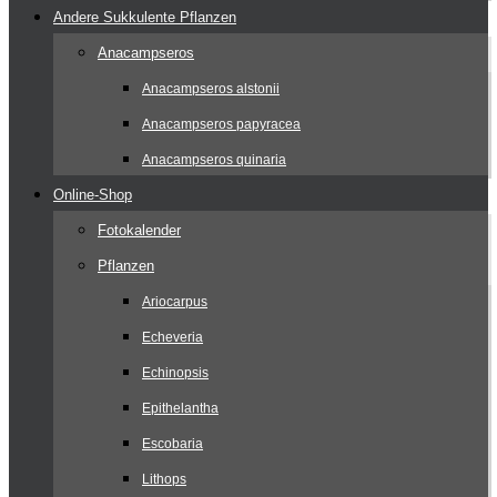
Andere Sukkulente Pflanzen
Anacampseros
Anacampseros alstonii
Anacampseros papyracea
Anacampseros quinaria
Online-Shop
Fotokalender
Pflanzen
Ariocarpus
Echeveria
Echinopsis
Epithelantha
Escobaria
Lithops