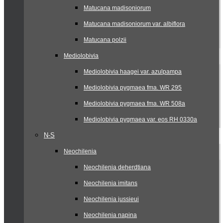
Matucana madisoniorum
Matucana madisoniorum var. albiflora
Matucana polzii
Mediolobivia
Mediolobivia haagei var. azulpampa
Mediolobivia pygmaea fma. WR 295
Mediolobivia pygmaea fma. WR 508a
Mediolobivia pygmaea var. eos RH 0330a
N-S
Neochilenia
Neochilenia deherdtiana
Neochilenia imitans
Neochilenia jussieui
Neochilenia napina