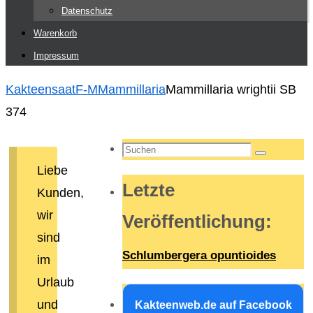
Datenschutz
Warenkorb
Impressum
Start
Kakteensaat
F-M
Mammillaria
Mammillaria wrightii SB
374
Suchen
Suchen
nach:
Liebe
Letzte
Kunden,
wir
Veröffentlichung
:
sind
Schlumbergera opuntioides
im
Urlaub
und
Kakteenweb.de auf Facebook