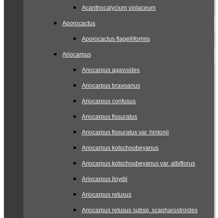
Acanthocalycium violaceum
Aporocactus
Aporocactus flagelliformis
Ariocarpus
Ariocarpus agavoides
Ariocarpus bravoanus
Ariocarpus confusus
Ariocarpus fissuratus
Ariocarpus fissuratus var. hintonii
Ariocarpus kotschoubeyanus
Ariocarpus kotschoubeyanus var. albiflorus
Ariocarpus lloydii
Ariocarpus retusus
Ariocarpus retusus subsp. scapharostroides