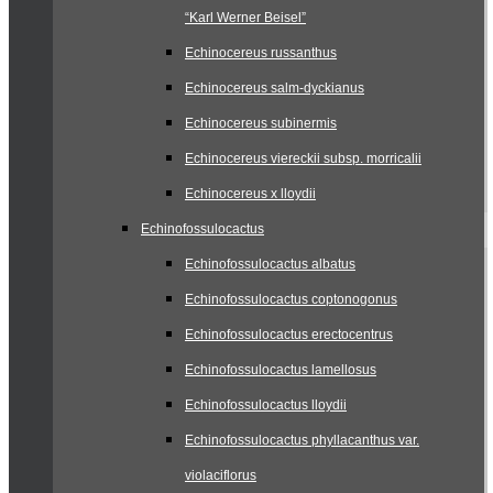
“Karl Werner Beisel”
Echinocereus russanthus
Echinocereus salm-dyckianus
Echinocereus subinermis
Echinocereus viereckii subsp. morricalii
Echinocereus x lloydii
Echinofossulocactus
Echinofossulocactus albatus
Echinofossulocactus coptonogonus
Echinofossulocactus erectocentrus
Echinofossulocactus lamellosus
Echinofossulocactus lloydii
Echinofossulocactus phyllacanthus var.
violaciflorus