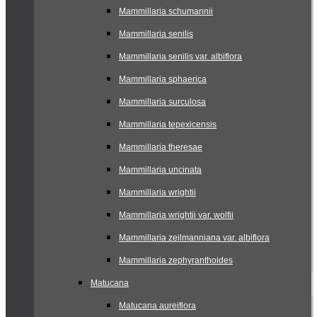
Mammillaria schumannii
Mammillaria senilis
Mammillaria senilis var. albiflora
Mammillaria sphaerica
Mammillaria surculosa
Mammillaria tepexicensis
Mammillaria theresae
Mammillaria uncinata
Mammillaria wrightii
Mammillaria wrightii var. wolfii
Mammillaria zeilmanniana var. albiflora
Mammillaria zephyranthoides
Matucana
Matucana aureiflora