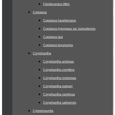
Cleistocactus ritteri
Copiapoa
Copiapoa haseltoniana
Copiapoa hypogaea var. barquitensis
Copiapoa laui
Copiapoa tenuissima
Coryphantha
Coryphantha andreae
Coryphantha cornifera
Coryphantha nickelsiae
Coryphantha palmeri
Coryphantha ramillosa
Coryphantha salinensis
Cylindropuntia