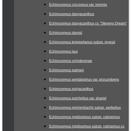
Echinocereus coccineus var. inermis
Echinocereus dasyacanthus
Echinocereus dasyacanthus cv. “Stevens Dream”
Echinocereus davisii
Echinocereus knippelianus subsp. reyesii
Echinocereus laui
Echinocereus ochoterenae
Echinocereus palmeri
Echinocereus pentalophus var. procumbens
Echinocereus polyacanthus
Echinocereus pulchellus var. sharpii
Echinocereus reichenbachii subsp. perbellus
Echinocereus rigidissimus subsp. rubispinus
Echinocereus rigidissimus subsp. rubispinus cv.