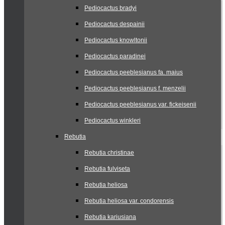
Pediocactus bradyi
Pediocactus despainii
Pediocactus knowltonii
Pediocactus paradinei
Pediocactus peeblesianus fa. maius
Pediocactus peeblesianus f. menzelii
Pediocactus peeblesianus var. fickeisenii
Pediocactus winkleri
Rebutia
Rebutia christinae
Rebutia fulviseta
Rebutia heliosa
Rebutia heliosa var. condorensis
Rebutia kariusiana