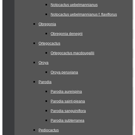
Notocactus uebelmannianus
Notocactus uebelmannianus f. flaviflorus
Obregonia
Obregonia denegrii
Ortegocactus
Ortegocactus macdougallii
Oroya
Oroya peruviana
Parodia
Parodia aureispina
Parodia saint-pieana
Parodia sanguiniflora
Parodia subterranea
Pediocactus