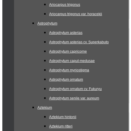
Ariocarpus trigonus
Ariocarpus trigonus var. horacekii
Astrophytum
Astrophytum asterias
Astrophytum asterias cv. Superkabuto
Astrophytum capricorne
Astrophytum caput-medusae
Astrophytum myriostigma
Astrophytum ornatum
Astrophytum ornatum cv. Fukuryu
Astrophytum senile var. aureum
Aztekium
Aztekium hintonii
Aztekium ritteri