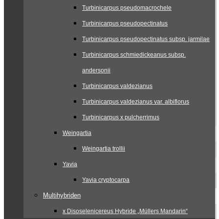
Turbinicarpus pseudomacrochele
Turbinicarpus pseudopectinatus
Turbinicarpus pseudopectinatus subsp. jarmilae
Turbinicarpus schmiedickeanus subsp.
andersonii
Turbinicarpus valdezianus
Turbinicarpus valdezianus var. albiflorus
Turbinicarpus x pulcherrimus
Weingartia
Weingartia trollii
Yavia
Yavia cryptocarpa
Multihybriden
x Disoselenicereus Hybride „Müllers Mandarin“