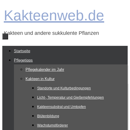
Zum
Kakteenweb.de
Inhalt
springen
Kakteen und andere sukkulente Pflanzen
Zum
Startseite
Inhalt
Pflegetipps
springen
Pflegekalender im Jahr
Kakteen in Kultur
Standorte und Kulturbedingungen
Licht-, Temperatur und Gießempfehlungen
Kakteensubstrat und Umtopfen
Blütenbildung
Wachstumsförderer