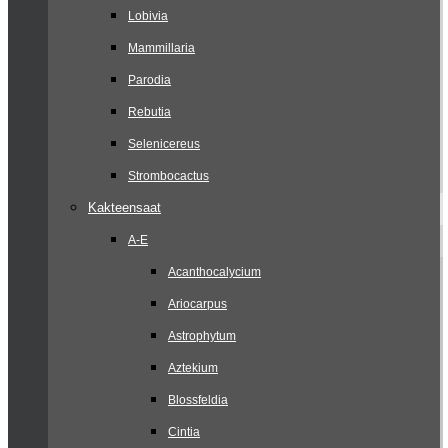
Lobivia
Mammillaria
Parodia
Rebutia
Selenicereus
Strombocactus
Kakteensaat
A-E
Acanthocalycium
Ariocarpus
Astrophytum
Aztekium
Blossfeldia
Cintia