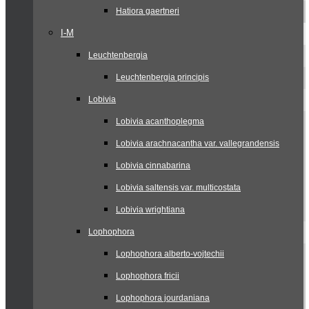
Hatiora gaertneri
I-M
Leuchtenbergia
Leuchtenbergia principis
Lobivia
Lobivia acanthoplegma
Lobivia arachnacantha var. vallegrandensis
Lobivia cinnabarina
Lobivia saltensis var. multicostata
Lobivia wrightiana
Lophophora
Lophophora alberto-vojtechii
Lophophora fricii
Lophophora jourdaniana