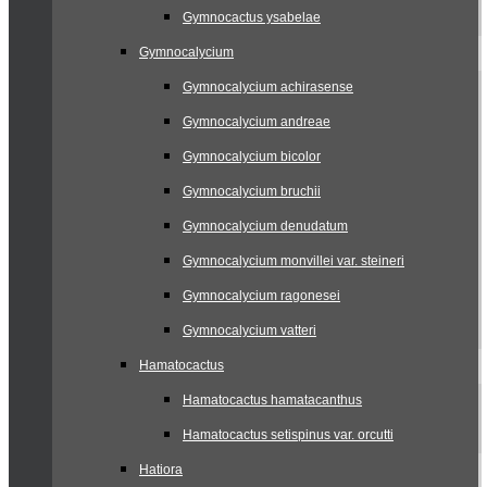
Gymnocactus ysabelae
Gymnocalycium
Gymnocalycium achirasense
Gymnocalycium andreae
Gymnocalycium bicolor
Gymnocalycium bruchii
Gymnocalycium denudatum
Gymnocalycium monvillei var. steineri
Gymnocalycium ragonesei
Gymnocalycium vatteri
Hamatocactus
Hamatocactus hamatacanthus
Hamatocactus setispinus var. orcutti
Hatiora