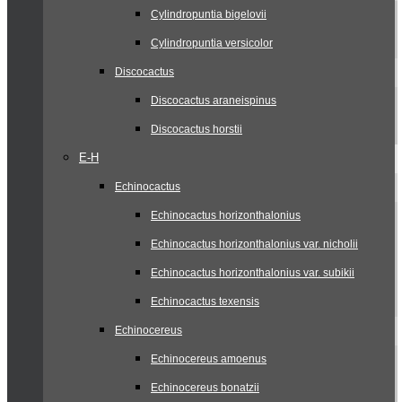
Cylindropuntia bigelovii
Cylindropuntia versicolor
Discocactus
Discocactus araneispinus
Discocactus horstii
E-H
Echinocactus
Echinocactus horizonthalonius
Echinocactus horizonthalonius var. nicholii
Echinocactus horizonthalonius var. subikii
Echinocactus texensis
Echinocereus
Echinocereus amoenus
Echinocereus bonatzii