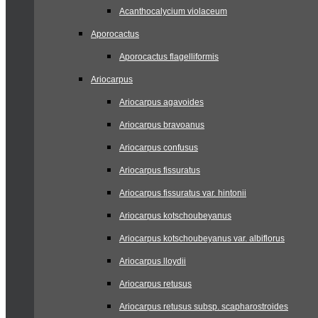
Acanthocalycium violaceum
Aporocactus
Aporocactus flagelliformis
Ariocarpus
Ariocarpus agavoides
Ariocarpus bravoanus
Ariocarpus confusus
Ariocarpus fissuratus
Ariocarpus fissuratus var. hintonii
Ariocarpus kotschoubeyanus
Ariocarpus kotschoubeyanus var. albiflorus
Ariocarpus lloydii
Ariocarpus retusus
Ariocarpus retusus subsp. scapharostroides