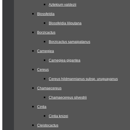
Aztekium valdezii
Blossfeldia
Blossfeldia liliputana
Borzicactus
Borzicactus samaipatanus
Carnegiea
Carnegiea gigantea
Cereus
Cereus hildmannianus subsp. uruguayanus
Chamaecereus
Chamaecereus silvestrii
Cintia
Cintia knizei
Cleistocactus