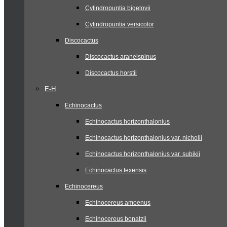
Cylindropuntia bigelovii
Cylindropuntia versicolor
Discocactus
Discocactus araneispinus
Discocactus horstii
E-H
Echinocactus
Echinocactus horizonthalonius
Echinocactus horizonthalonius var. nicholii
Echinocactus horizonthalonius var. subikii
Echinocactus texensis
Echinocereus
Echinocereus amoenus
Echinocereus bonatzii