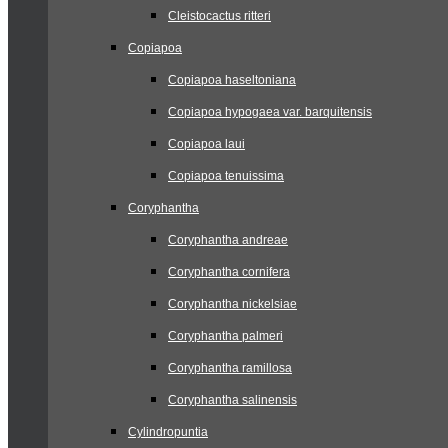
Cleistocactus ritteri
Copiapoa
Copiapoa haseltoniana
Copiapoa hypogaea var. barquitensis
Copiapoa laui
Copiapoa tenuissima
Coryphantha
Coryphantha andreae
Coryphantha cornifera
Coryphantha nickelsiae
Coryphantha palmeri
Coryphantha ramillosa
Coryphantha salinensis
Cylindropuntia