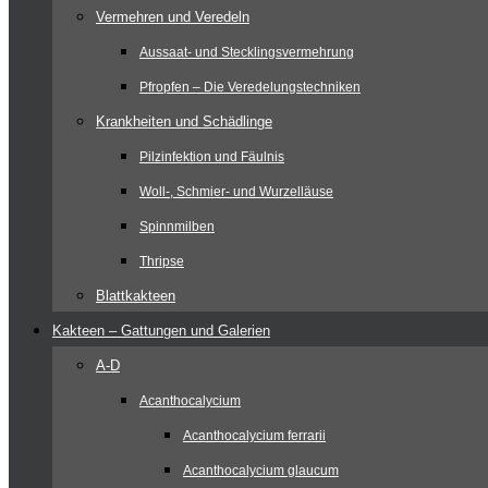
Vermehren und Veredeln
Aussaat- und Stecklingsvermehrung
Pfropfen – Die Veredelungstechniken
Krankheiten und Schädlinge
Pilzinfektion und Fäulnis
Woll-, Schmier- und Wurzelläuse
Spinnmilben
Thripse
Blattkakteen
Kakteen – Gattungen und Galerien
A-D
Acanthocalycium
Acanthocalycium ferrarii
Acanthocalycium glaucum