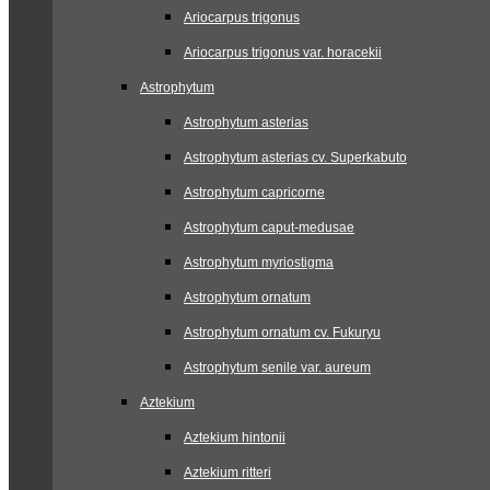
Ariocarpus trigonus
Ariocarpus trigonus var. horacekii
Astrophytum
Astrophytum asterias
Astrophytum asterias cv. Superkabuto
Astrophytum capricorne
Astrophytum caput-medusae
Astrophytum myriostigma
Astrophytum ornatum
Astrophytum ornatum cv. Fukuryu
Astrophytum senile var. aureum
Aztekium
Aztekium hintonii
Aztekium ritteri