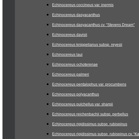
Echinocereus coccineus var. inermis
Echinocereus dasyacanthus
Echinocereus dasyacanthus cv. “Stevens Dream”
Echinocereus davisii
Echinocereus knippelianus subsp. reyesii
Echinocereus laui
Echinocereus ochoterenae
Echinocereus palmeri
Echinocereus pentalophus var. procumbens
Echinocereus polyacanthus
Echinocereus pulchellus var. sharpii
Echinocereus reichenbachii subsp. perbellus
Echinocereus rigidissimus subsp. rubispinus
Echinocereus rigidissimus subsp. rubispinus cv. “Ka