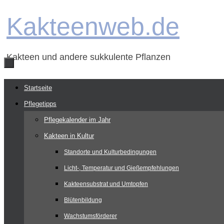
Zum
Kakteenweb.de
Inhalt
springen
Kakteen und andere sukkulente Pflanzen
Zum
Startseite
Inhalt
Pflegetipps
springen
Pflegekalender im Jahr
Kakteen in Kultur
Standorte und Kulturbedingungen
Licht-, Temperatur und Gießempfehlungen
Kakteensubstrat und Umtopfen
Blütenbildung
Wachstumsförderer