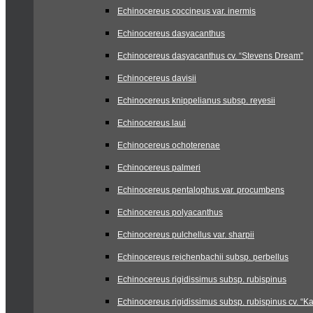
Echinocereus coccineus var. inermis
Echinocereus dasyacanthus
Echinocereus dasyacanthus cv. “Stevens Dream”
Echinocereus davisii
Echinocereus knippelianus subsp. reyesii
Echinocereus laui
Echinocereus ochoterenae
Echinocereus palmeri
Echinocereus pentalophus var. procumbens
Echinocereus polyacanthus
Echinocereus pulchellus var. sharpii
Echinocereus reichenbachii subsp. perbellus
Echinocereus rigidissimus subsp. rubispinus
Echinocereus rigidissimus subsp. rubispinus cv. “Ka