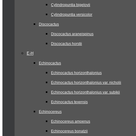
Cylindropuntia bigelovii
Cylindropuntia versicolor
Discocactus
Discocactus araneispinus
Discocactus horstii
E-H
Echinocactus
Echinocactus horizonthalonius
Echinocactus horizonthalonius var. nicholii
Echinocactus horizonthalonius var. subikii
Echinocactus texensis
Echinocereus
Echinocereus amoenus
Echinocereus bonatzii