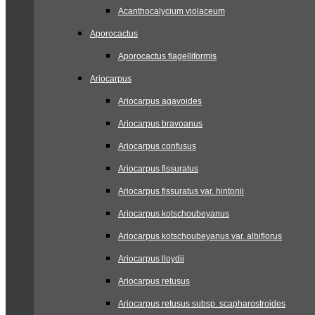
Acanthocalycium violaceum
Aporocactus
Aporocactus flagelliformis
Ariocarpus
Ariocarpus agavoides
Ariocarpus bravoanus
Ariocarpus confusus
Ariocarpus fissuratus
Ariocarpus fissuratus var. hintonii
Ariocarpus kotschoubeyanus
Ariocarpus kotschoubeyanus var. albiflorus
Ariocarpus lloydii
Ariocarpus retusus
Ariocarpus retusus subsp. scapharostroides