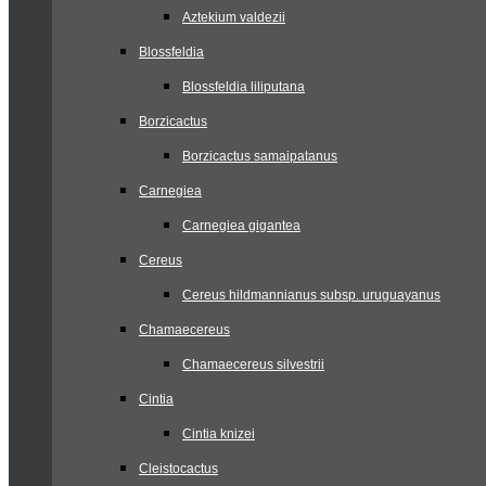
Aztekium valdezii
Blossfeldia
Blossfeldia liliputana
Borzicactus
Borzicactus samaipatanus
Carnegiea
Carnegiea gigantea
Cereus
Cereus hildmannianus subsp. uruguayanus
Chamaecereus
Chamaecereus silvestrii
Cintia
Cintia knizei
Cleistocactus