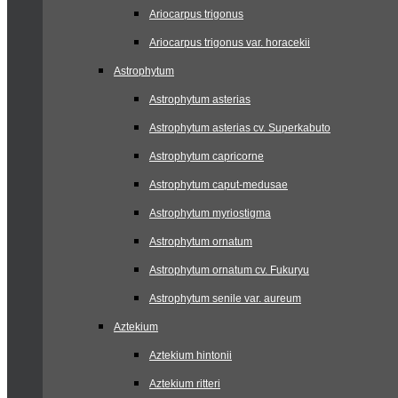
Ariocarpus trigonus
Ariocarpus trigonus var. horacekii
Astrophytum
Astrophytum asterias
Astrophytum asterias cv. Superkabuto
Astrophytum capricorne
Astrophytum caput-medusae
Astrophytum myriostigma
Astrophytum ornatum
Astrophytum ornatum cv. Fukuryu
Astrophytum senile var. aureum
Aztekium
Aztekium hintonii
Aztekium ritteri