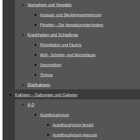
Vermehren und Veredeln
Aussaat- und Stecklingsvermehrung
Pfropfen – Die Veredelungstechniken
Krankheiten und Schädlinge
Pilzinfektion und Fäulnis
Woll-, Schmier- und Wurzelläuse
Spinnmilben
Thripse
Blattkakteen
Kakteen – Gattungen und Galerien
A-D
Acanthocalycium
Acanthocalycium ferrarii
Acanthocalycium glaucum