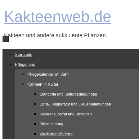
Zum
Kakteenweb.de
Inhalt
springen
Kakteen und andere sukkulente Pflanzen
Zum
Startseite
Inhalt
Pflegetipps
springen
Pflegekalender im Jahr
Kakteen in Kultur
Standorte und Kulturbedingungen
Licht-, Temperatur und Gießempfehlungen
Kakteensubstrat und Umtopfen
Blütenbildung
Wachstumsförderer