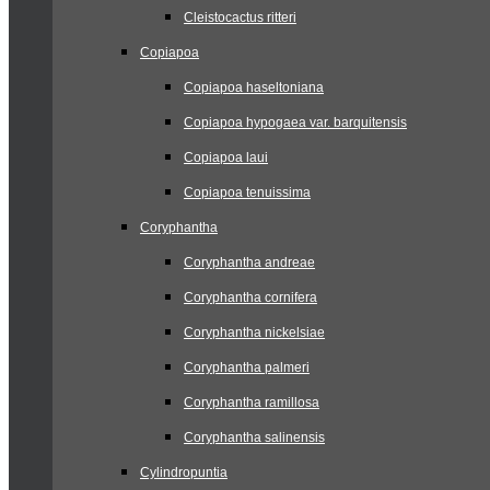
Cleistocactus ritteri
Copiapoa
Copiapoa haseltoniana
Copiapoa hypogaea var. barquitensis
Copiapoa laui
Copiapoa tenuissima
Coryphantha
Coryphantha andreae
Coryphantha cornifera
Coryphantha nickelsiae
Coryphantha palmeri
Coryphantha ramillosa
Coryphantha salinensis
Cylindropuntia