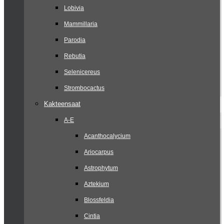
Lobivia
Mammillaria
Parodia
Rebutia
Selenicereus
Strombocactus
Kakteensaat
A-E
Acanthocalycium
Ariocarpus
Astrophytum
Aztekium
Blossfeldia
Cintia