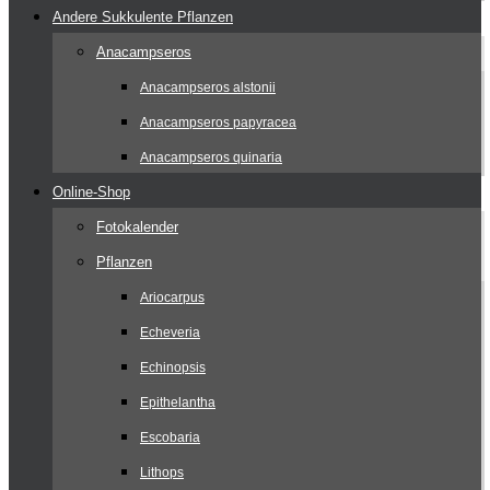
Andere Sukkulente Pflanzen
Anacampseros
Anacampseros alstonii
Anacampseros papyracea
Anacampseros quinaria
Online-Shop
Fotokalender
Pflanzen
Ariocarpus
Echeveria
Echinopsis
Epithelantha
Escobaria
Lithops