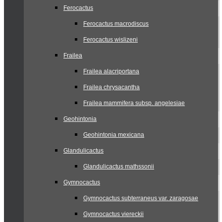
Ferocactus
Ferocactus macrodiscus
Ferocactus wislizeni
Frailea
Frailea alacriportana
Frailea chrysacantha
Frailea mammifera subsp. angelesiae
Geohintonia
Geohintonia mexicana
Glandulicactus
Glandulicactus mathssonii
Gymnocactus
Gymnocactus subterraneus var. zaragosae
Gymnocactus viereckii