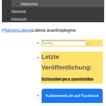
Datenschutz
Warenkorb
Impressum
Start
Pflanzen
Lobivia
Lobivia acanthoplegma
Suchen
Suchen
nach:
Letzte
Veröffentlichung
:
Schlumbergera opuntioides
Kakteenweb.de auf Facebook