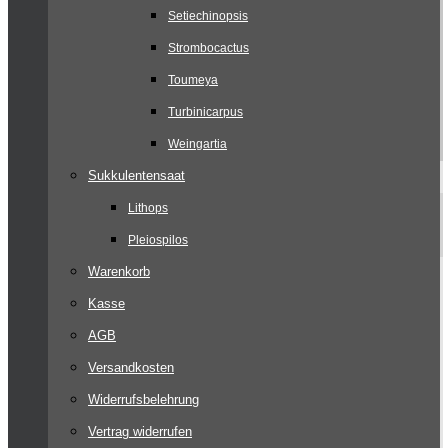
Setiechinopsis
Strombocactus
Toumeya
Turbinicarpus
Weingartia
Sukkulentensaat
Lithops
Pleiospilos
Warenkorb
Kasse
AGB
Versandkosten
Widerrufsbelehrung
Vertrag widerrufen