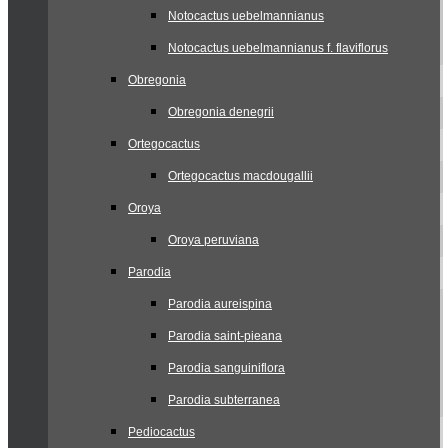
Notocactus uebelmannianus
Notocactus uebelmannianus f. flaviflorus
Obregonia
Obregonia denegrii
Ortegocactus
Ortegocactus macdougallii
Oroya
Oroya peruviana
Parodia
Parodia aureispina
Parodia saint-pieana
Parodia sanguiniflora
Parodia subterranea
Pediocactus