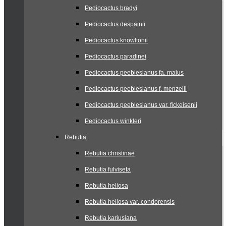
Pediocactus bradyi
Pediocactus despainii
Pediocactus knowltonii
Pediocactus paradinei
Pediocactus peeblesianus fa. maius
Pediocactus peeblesianus f. menzelii
Pediocactus peeblesianus var. fickeisenii
Pediocactus winkleri
Rebutia
Rebutia christinae
Rebutia fulviseta
Rebutia heliosa
Rebutia heliosa var. condorensis
Rebutia kariusiana