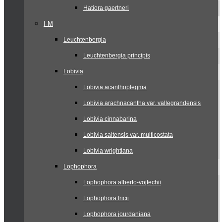
Hatiora gaertneri
I-M
Leuchtenbergia
Leuchtenbergia principis
Lobivia
Lobivia acanthoplegma
Lobivia arachnacantha var. vallegrandensis
Lobivia cinnabarina
Lobivia saltensis var. multicostata
Lobivia wrightiana
Lophophora
Lophophora alberto-vojtechii
Lophophora fricii
Lophophora jourdaniana