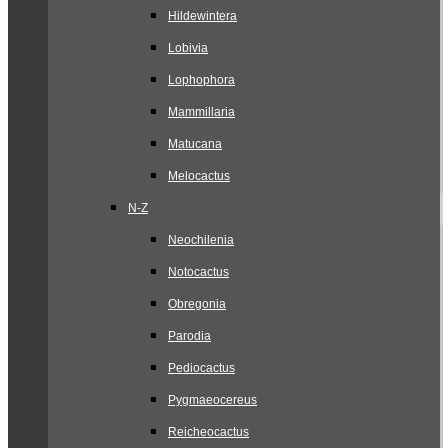
Hildewintera
Lobivia
Lophophora
Mammillaria
Matucana
Melocactus
N-Z
Neochilenia
Notocactus
Obregonia
Parodia
Pediocactus
Pygmaeocereus
Reicheocactus