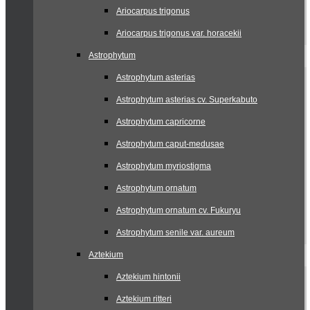
Ariocarpus trigonus
Ariocarpus trigonus var. horacekii
Astrophytum
Astrophytum asterias
Astrophytum asterias cv. Superkabuto
Astrophytum capricorne
Astrophytum caput-medusae
Astrophytum myriostigma
Astrophytum ornatum
Astrophytum ornatum cv. Fukuryu
Astrophytum senile var. aureum
Aztekium
Aztekium hintonii
Aztekium ritteri