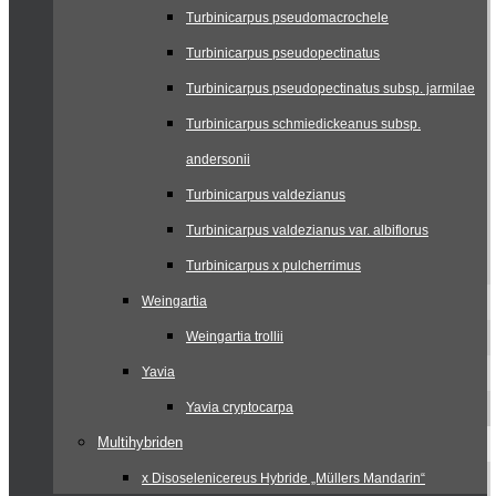
Turbinicarpus pseudomacrochele
Turbinicarpus pseudopectinatus
Turbinicarpus pseudopectinatus subsp. jarmilae
Turbinicarpus schmiedickeanus subsp.
andersonii
Turbinicarpus valdezianus
Turbinicarpus valdezianus var. albiflorus
Turbinicarpus x pulcherrimus
Weingartia
Weingartia trollii
Yavia
Yavia cryptocarpa
Multihybriden
x Disoselenicereus Hybride „Müllers Mandarin“