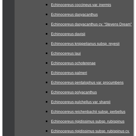
Echinocereus coccineus var. inermis
Echinocereus dasyacanthus
Echinocereus dasyacanthus cv. “Stevens Dream”
Echinocereus davisii
Echinocereus knippelianus subsp. reyesii
Echinocereus laui
Echinocereus ochoterenae
Echinocereus palmeri
Echinocereus pentalophus var. procumbens
Echinocereus polyacanthus
Echinocereus pulchellus var. sharpii
Echinocereus reichenbachii subsp. perbellus
Echinocereus rigidissimus subsp. rubispinus
Echinocereus rigidissimus subsp. rubispinus cv.