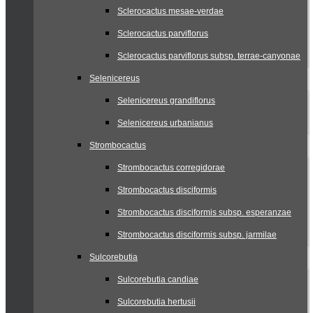
Sclerocactus mesae-verdae
Sclerocactus parviflorus
Sclerocactus parviflorus subsp. terrae-canyonae
Selenicereus
Selenicereus grandiflorus
Selenicereus urbanianus
Strombocactus
Strombocactus corregidorae
Strombocactus disciformis
Strombocactus disciformis subsp. esperanzae
Strombocactus disciformis subsp. jarmilae
Sulcorebutia
Sulcorebutia candiae
Sulcorebutia hertusii