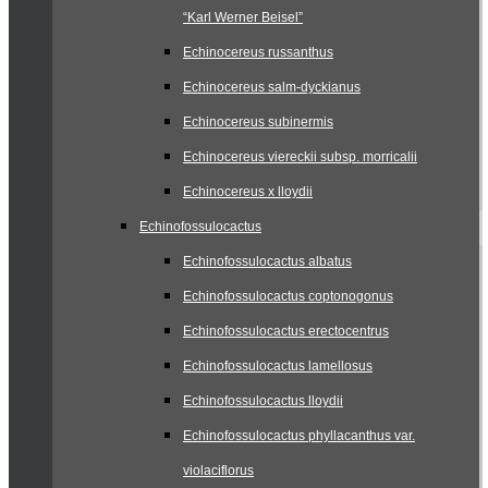
“Karl Werner Beisel”
Echinocereus russanthus
Echinocereus salm-dyckianus
Echinocereus subinermis
Echinocereus viereckii subsp. morricalii
Echinocereus x lloydii
Echinofossulocactus
Echinofossulocactus albatus
Echinofossulocactus coptonogonus
Echinofossulocactus erectocentrus
Echinofossulocactus lamellosus
Echinofossulocactus lloydii
Echinofossulocactus phyllacanthus var.
violaciflorus