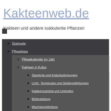
Zum
Kakteenweb.de
Inhalt
springen
Kakteen und andere sukkulente Pflanzen
Zum
Startseite
Inhalt
Pflegetipps
springen
Pflegekalender im Jahr
Kakteen in Kultur
Standorte und Kulturbedingungen
Licht-, Temperatur und Gießempfehlungen
Kakteensubstrat und Umtopfen
Blütenbildung
Wachstumsförderer