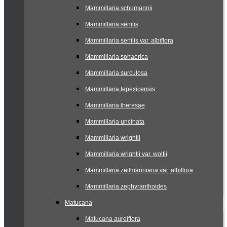
Mammillaria schumannii
Mammillaria senilis
Mammillaria senilis var. albiflora
Mammillaria sphaerica
Mammillaria surculosa
Mammillaria tepexicensis
Mammillaria theresae
Mammillaria uncinata
Mammillaria wrightii
Mammillaria wrightii var. wolfii
Mammillaria zeilmanniana var. albiflora
Mammillaria zephyranthoides
Matucana
Matucana aureiflora