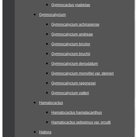
Gymnocactus ysabelae
Gymnocalycium
Gymnocalycium achirasense
Gymnocalycium andreae
Gymnocalycium bicolor
Gymnocalycium bruchii
Gymnocalycium denudatum
Gymnocalycium monvillei var. steineri
Gymnocalycium ragonesei
Gymnocalycium vatteri
Hamatocactus
Hamatocactus hamatacanthus
Hamatocactus setispinus var. orcutti
Hatiora