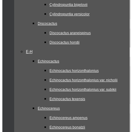
Cylindropuntia bigelovii
Cylindropuntia versicolor
Discocactus
Discocactus araneispinus
Discocactus horstii
E-H
Echinocactus
Echinocactus horizonthalonius
Echinocactus horizonthalonius var. nicholii
Echinocactus horizonthalonius var. subikii
Echinocactus texensis
Echinocereus
Echinocereus amoenus
Echinocereus bonatzii