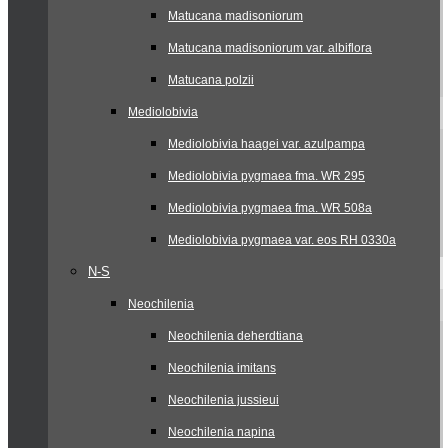
Matucana madisoniorum
Matucana madisoniorum var. albiflora
Matucana polzii
Mediolobivia
Mediolobivia haagei var. azulpampa
Mediolobivia pygmaea fma. WR 295
Mediolobivia pygmaea fma. WR 508a
Mediolobivia pygmaea var. eos RH 0330a
N-S
Neochilenia
Neochilenia deherdtiana
Neochilenia imitans
Neochilenia jussieui
Neochilenia napina