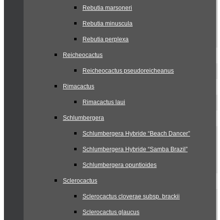
Rebutia marsoneri
Rebutia minuscula
Rebutia perplexa
Reicheocactus
Reicheocactus pseudoreicheanus
Rimacactus
Rimacactus laui
Schlumbergera
Schlumbergera Hybride “Beach Dancer”
Schlumbergera Hybride “Samba Brazil”
Schlumbergera opuntioides
Sclerocactus
Sclerocactus cloverae subsp. brackii
Sclerocactus glaucus