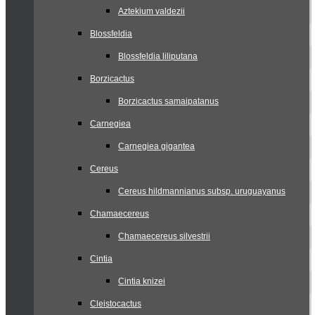
Aztekium valdezii
Blossfeldia
Blossfeldia liliputana
Borzicactus
Borzicactus samaipatanus
Carnegiea
Carnegiea gigantea
Cereus
Cereus hildmannianus subsp. uruguayanus
Chamaecereus
Chamaecereus silvestrii
Cintia
Cintia knizei
Cleistocactus