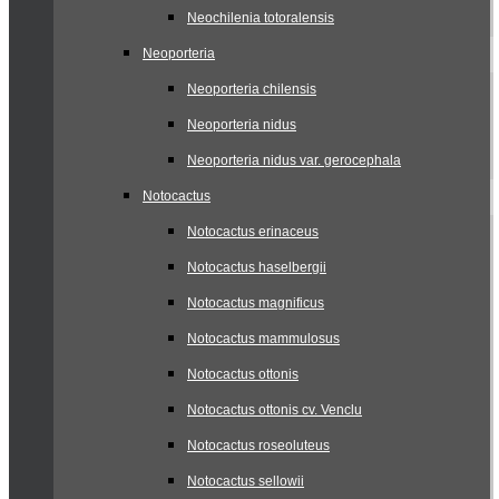
Neochilenia totoralensis
Neoporteria
Neoporteria chilensis
Neoporteria nidus
Neoporteria nidus var. gerocephala
Notocactus
Notocactus erinaceus
Notocactus haselbergii
Notocactus magnificus
Notocactus mammulosus
Notocactus ottonis
Notocactus ottonis cv. Venclu
Notocactus roseoluteus
Notocactus sellowii