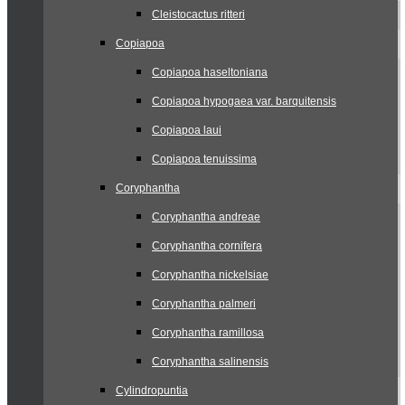
Cleistocactus ritteri
Copiapoa
Copiapoa haseltoniana
Copiapoa hypogaea var. barquitensis
Copiapoa laui
Copiapoa tenuissima
Coryphantha
Coryphantha andreae
Coryphantha cornifera
Coryphantha nickelsiae
Coryphantha palmeri
Coryphantha ramillosa
Coryphantha salinensis
Cylindropuntia