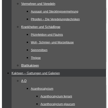
Vermehren und Veredeln
Aussaat- und Stecklingsvermehrung
Pfropfen – Die Veredelungstechniken
Krankheiten und Schädlinge
Pilzinfektion und Fäulnis
Woll-, Schmier- und Wurzelläuse
Spinnmilben
Thripse
Blattkakteen
Kakteen – Gattungen und Galerien
A-D
Acanthocalycium
Acanthocalycium ferrarii
Acanthocalycium glaucum