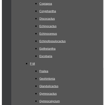
Copiapoa
Coryphantha
Discocactus
Echinocactus
Echinocereus
Echinofossulocactus
Epithelantha
Escobaria
F-M
Frailea
Geohintonia
Glandulicactus
Gymnocactus
Gymnocalycium