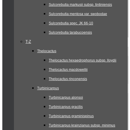
Sulcorebutia markusii subsp. tintiniensis
Sulcorebutia mentosa var. swobodae
Sulcorebutia spec. JK 66-10
Sulcorebutia tarabucoensis
T-Z
Thelocactus
Thelocactus hexaedrophorus subsp. lloydii
Thelocactus macdowellii
Thelocactus rinconensis
Turbinicarpus
Turbinicarpus alonsoi
Turbinicarpus gracilis
Turbinicarpus graminispinus
Turbinicarpus krainzianus subsp. minimus