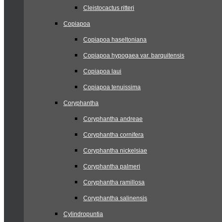
Cleistocactus ritteri
Copiapoa
Copiapoa haseltoniana
Copiapoa hypogaea var. barquitensis
Copiapoa laui
Copiapoa tenuissima
Coryphantha
Coryphantha andreae
Coryphantha cornifera
Coryphantha nickelsiae
Coryphantha palmeri
Coryphantha ramillosa
Coryphantha salinensis
Cylindropuntia