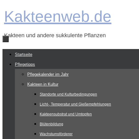
Zum
Kakteenweb.de
Inhalt
springen
Kakteen und andere sukkulente Pflanzen
Zum
Startseite
Inhalt
Pflegetipps
springen
Pflegekalender im Jahr
Kakteen in Kultur
Standorte und Kulturbedingungen
Licht-, Temperatur und Gießempfehlungen
Kakteensubstrat und Umtopfen
Blütenbildung
Wachstumsförderer