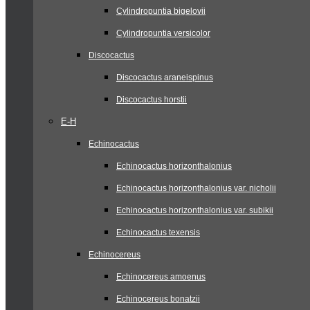
Cylindropuntia bigelovii
Cylindropuntia versicolor
Discocactus
Discocactus araneispinus
Discocactus horstii
E-H
Echinocactus
Echinocactus horizonthalonius
Echinocactus horizonthalonius var. nicholii
Echinocactus horizonthalonius var. subikii
Echinocactus texensis
Echinocereus
Echinocereus amoenus
Echinocereus bonatzii