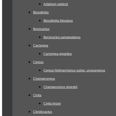
Aztekium valdezii
Blossfeldia
Blossfeldia liliputana
Borzicactus
Borzicactus samaipatanus
Carnegiea
Carnegiea gigantea
Cereus
Cereus hildmannianus subsp. uruguayanus
Chamaecereus
Chamaecereus silvestrii
Cintia
Cintia knizei
Cleistocactus