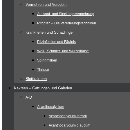
Vermehren und Veredeln
Aussaat- und Stecklingsvermehrung
Pfropfen – Die Veredelungstechniken
Krankheiten und Schädlinge
Pilzinfektion und Fäulnis
Woll-, Schmier- und Wurzelläuse
Spinnmilben
Thripse
Blattkakteen
Kakteen – Gattungen und Galerien
A-D
Acanthocalycium
Acanthocalycium ferrarii
Acanthocalycium glaucum