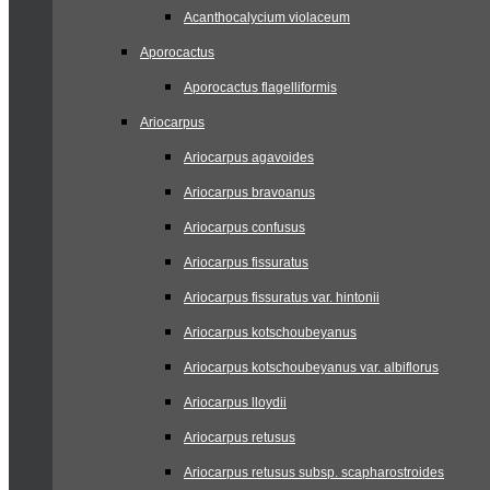
Acanthocalycium violaceum
Aporocactus
Aporocactus flagelliformis
Ariocarpus
Ariocarpus agavoides
Ariocarpus bravoanus
Ariocarpus confusus
Ariocarpus fissuratus
Ariocarpus fissuratus var. hintonii
Ariocarpus kotschoubeyanus
Ariocarpus kotschoubeyanus var. albiflorus
Ariocarpus lloydii
Ariocarpus retusus
Ariocarpus retusus subsp. scapharostroides