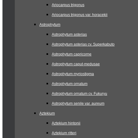
Ariocarpus trigonus
Ariocarpus trigonus var. horacekii
Astrophytum
Astrophytum asterias
Astrophytum asterias cv. Superkabuto
Astrophytum capricorne
Astrophytum caput-medusae
Astrophytum myriostigma
Astrophytum ornatum
Astrophytum ornatum cv. Fukuryu
Astrophytum senile var. aureum
Aztekium
Aztekium hintonii
Aztekium ritteri