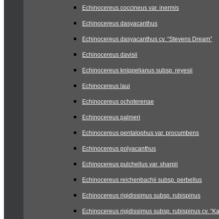
Echinocereus coccineus var. inermis
Echinocereus dasyacanthus
Echinocereus dasyacanthus cv. “Stevens Dream”
Echinocereus davisii
Echinocereus knippelianus subsp. reyesii
Echinocereus laui
Echinocereus ochoterenae
Echinocereus palmeri
Echinocereus pentalophus var. procumbens
Echinocereus polyacanthus
Echinocereus pulchellus var. sharpii
Echinocereus reichenbachii subsp. perbellus
Echinocereus rigidissimus subsp. rubispinus
Echinocereus rigidissimus subsp. rubispinus cv. “Ka