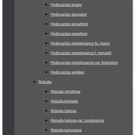
Pediocactus bradyi
Pediocactus despainii
Pediocactus knowltonii
Pediocactus paradinei
Pediocactus peeblesianus fa. maius
Pediocactus peeblesianus f. menzelii
Pediocactus peeblesianus var. fickeisenii
Pediocactus winkleri
Rebutia
Rebutia christinae
Rebutia fulviseta
Rebutia heliosa
Rebutia heliosa var. condorensis
Rebutia kariusiana