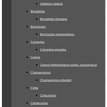
Aztekium valdezii
Blossfeldia
Blossfeldia liliputana
Borzicactus
Borzicactus samaipatanus
Carnegiea
Carnegiea gigantea
Cereus
Cereus hildmannianus subsp. uruguayanus
Chamaecereus
Chamaecereus silvestrii
Cintia
Cintia knizei
Cleistocactus