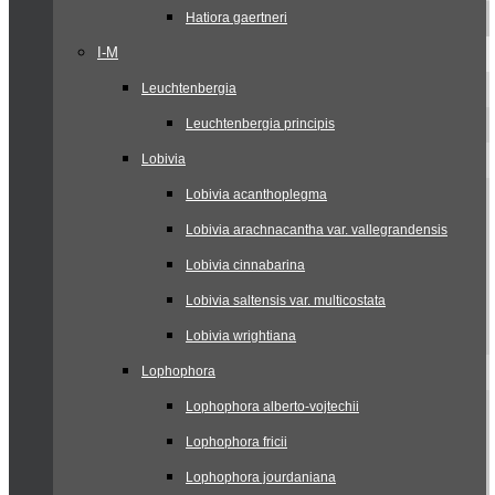
Hatiora gaertneri
I-M
Leuchtenbergia
Leuchtenbergia principis
Lobivia
Lobivia acanthoplegma
Lobivia arachnacantha var. vallegrandensis
Lobivia cinnabarina
Lobivia saltensis var. multicostata
Lobivia wrightiana
Lophophora
Lophophora alberto-vojtechii
Lophophora fricii
Lophophora jourdaniana