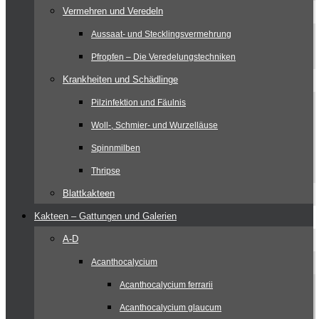
Vermehren und Veredeln
Aussaat- und Stecklingsvermehrung
Pfropfen – Die Veredelungstechniken
Krankheiten und Schädlinge
Pilzinfektion und Fäulnis
Woll-, Schmier- und Wurzelläuse
Spinnmilben
Thripse
Blattkakteen
Kakteen – Gattungen und Galerien
A-D
Acanthocalycium
Acanthocalycium ferrarii
Acanthocalycium glaucum