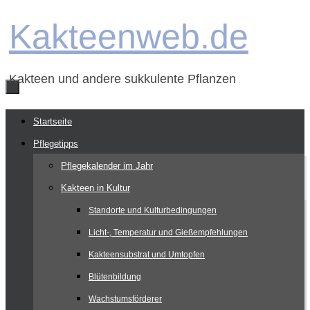
Zum
Kakteenweb.de
Inhalt
springen
Kakteen und andere sukkulente Pflanzen
Zum
Startseite
Inhalt
Pflegetipps
springen
Pflegekalender im Jahr
Kakteen in Kultur
Standorte und Kulturbedingungen
Licht-, Temperatur und Gießempfehlungen
Kakteensubstrat und Umtopfen
Blütenbildung
Wachstumsförderer