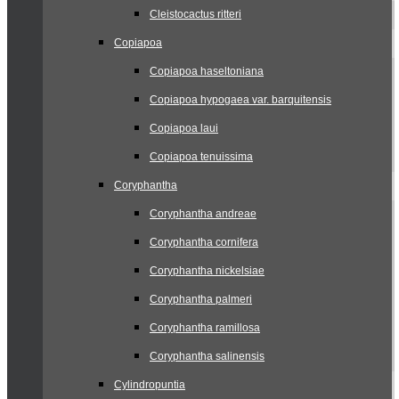
Cleistocactus ritteri
Copiapoa
Copiapoa haseltoniana
Copiapoa hypogaea var. barquitensis
Copiapoa laui
Copiapoa tenuissima
Coryphantha
Coryphantha andreae
Coryphantha cornifera
Coryphantha nickelsiae
Coryphantha palmeri
Coryphantha ramillosa
Coryphantha salinensis
Cylindropuntia