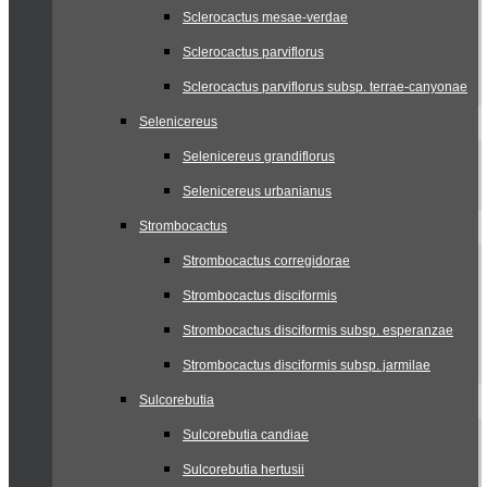
Sclerocactus mesae-verdae
Sclerocactus parviflorus
Sclerocactus parviflorus subsp. terrae-canyonae
Selenicereus
Selenicereus grandiflorus
Selenicereus urbanianus
Strombocactus
Strombocactus corregidorae
Strombocactus disciformis
Strombocactus disciformis subsp. esperanzae
Strombocactus disciformis subsp. jarmilae
Sulcorebutia
Sulcorebutia candiae
Sulcorebutia hertusii