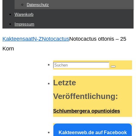
Datenschutz
Warenkorb
Impressum
Start
Kakteensaat
N-Z
Notocactus
Notocactus ottonis – 25
Korn
Suchen
Suchen
nach:
Letzte
Veröffentlichung
:
Schlumbergera opuntioides
Kakteenweb.de auf Facebook