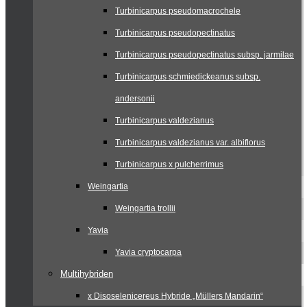
Turbinicarpus pseudomacrochele
Turbinicarpus pseudopectinatus
Turbinicarpus pseudopectinatus subsp. jarmilae
Turbinicarpus schmiedickeanus subsp.
andersonii
Turbinicarpus valdezianus
Turbinicarpus valdezianus var. albiflorus
Turbinicarpus x pulcherrimus
Weingartia
Weingartia trollii
Yavia
Yavia cryptocarpa
Multihybriden
x Disoselenicereus Hybride „Müllers Mandarin“