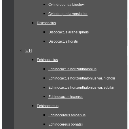
Cylindropuntia bigelovii
Cylindropuntia versicolor
Discocactus
Discocactus araneispinus
Discocactus horstii
E-H
Echinocactus
Echinocactus horizonthalonius
Echinocactus horizonthalonius var. nicholii
Echinocactus horizonthalonius var. subikii
Echinocactus texensis
Echinocereus
Echinocereus amoenus
Echinocereus bonatzii