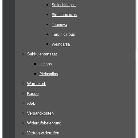
Setiechinopsis
Strombocactus
Toumeya
Turbinicarpus
Weingartia
Sukkulentensaat
Lithops
Pleiospilos
Warenkorb
Kasse
AGB
Versandkosten
Widerrufsbelehrung
Vertrag widerrufen