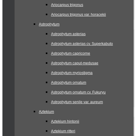
Ariocarpus trigonus
Ariocarpus trigonus var. horacekii
Astrophytum
Astrophytum asterias
Astrophytum asterias cv. Superkabuto
Astrophytum capricorne
Astrophytum caput-medusae
Astrophytum myriostigma
Astrophytum ornatum
Astrophytum ornatum cv. Fukuryu
Astrophytum senile var. aureum
Aztekium
Aztekium hintonii
Aztekium ritteri