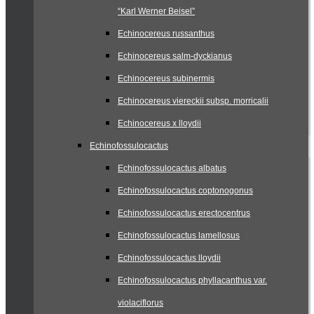
“Karl Werner Beisel”
Echinocereus russanthus
Echinocereus salm-dyckianus
Echinocereus subinermis
Echinocereus viereckii subsp. morricalii
Echinocereus x lloydii
Echinofossulocactus
Echinofossulocactus albatus
Echinofossulocactus coptonogonus
Echinofossulocactus erectocentrus
Echinofossulocactus lamellosus
Echinofossulocactus lloydii
Echinofossulocactus phyllacanthus var.
violaciflorus