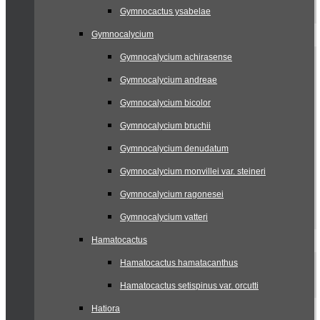
Gymnocactus ysabelae
Gymnocalycium
Gymnocalycium achirasense
Gymnocalycium andreae
Gymnocalycium bicolor
Gymnocalycium bruchii
Gymnocalycium denudatum
Gymnocalycium monvillei var. steineri
Gymnocalycium ragonesei
Gymnocalycium vatteri
Hamatocactus
Hamatocactus hamatacanthus
Hamatocactus setispinus var. orcutti
Hatiora