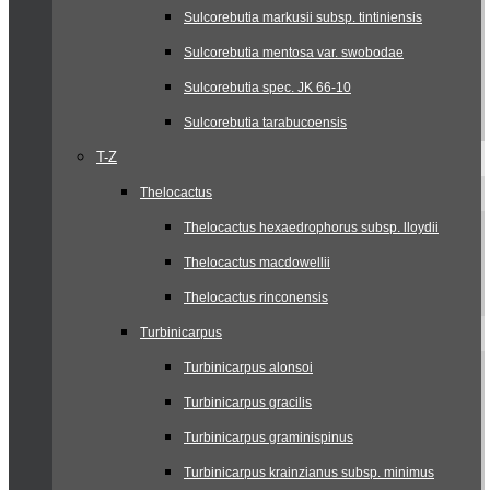
Sulcorebutia markusii subsp. tintiniensis
Sulcorebutia mentosa var. swobodae
Sulcorebutia spec. JK 66-10
Sulcorebutia tarabucoensis
T-Z
Thelocactus
Thelocactus hexaedrophorus subsp. lloydii
Thelocactus macdowellii
Thelocactus rinconensis
Turbinicarpus
Turbinicarpus alonsoi
Turbinicarpus gracilis
Turbinicarpus graminispinus
Turbinicarpus krainzianus subsp. minimus