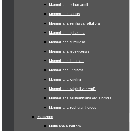
Mammillaria schumannii
Mammillaria senilis
Mammillaria senilis var. albiflora
Mammillaria sphaerica
Mammillaria surculosa
Mammillaria tepexicensis
Mammillaria theresae
Mammillaria uncinata
Mammillaria wrightii
Mammillaria wrightii var. wolfii
Mammillaria zeilmanniana var. albiflora
Mammillaria zephyranthoides
Matucana
Matucana aureiflora