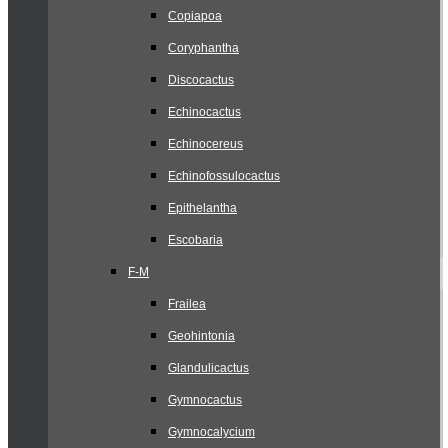
Copiapoa
Coryphantha
Discocactus
Echinocactus
Echinocereus
Echinofossulocactus
Epithelantha
Escobaria
F-M
Frailea
Geohintonia
Glandulicactus
Gymnocactus
Gymnocalycium