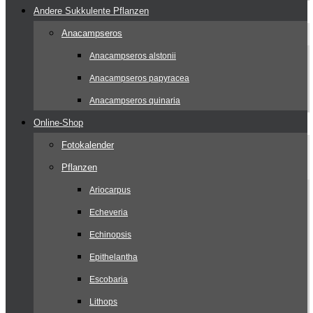
Andere Sukkulente Pflanzen
Anacampseros
Anacampseros alstonii
Anacampseros papyracea
Anacampseros quinaria
Online-Shop
Fotokalender
Pflanzen
Ariocarpus
Echeveria
Echinopsis
Epithelantha
Escobaria
Lithops