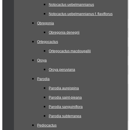
Notocactus uebelmannianus
Notocactus uebelmannianus f. flaviflorus
Obregonia
Obregonia denegrii
Ortegocactus
Ortegocactus macdougallii
Oroya
Oroya peruviana
Parodia
Parodia aureispina
Parodia saint-pieana
Parodia sanguiniflora
Parodia subterranea
Pediocactus