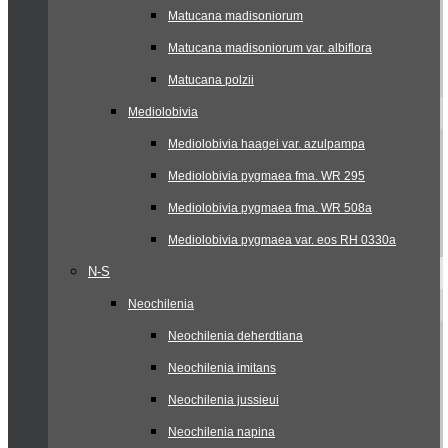
Matucana madisoniorum
Matucana madisoniorum var. albiflora
Matucana polzii
Mediolobivia
Mediolobivia haagei var. azulpampa
Mediolobivia pygmaea fma. WR 295
Mediolobivia pygmaea fma. WR 508a
Mediolobivia pygmaea var. eos RH 0330a
N-S
Neochilenia
Neochilenia deherdtiana
Neochilenia imitans
Neochilenia jussieui
Neochilenia napina