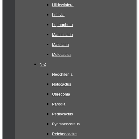
Hildewintera
Lobivia
Lophophora
Mammillaria
Matucana
Melocactus
N-Z
Neochilenia
Notocactus
Obregonia
Parodia
Pediocactus
Pygmaeocereus
Reicheocactus