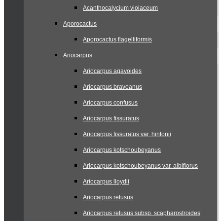
Acanthocalycium violaceum
Aporocactus
Aporocactus flagelliformis
Ariocarpus
Ariocarpus agavoides
Ariocarpus bravoanus
Ariocarpus confusus
Ariocarpus fissuratus
Ariocarpus fissuratus var. hintonii
Ariocarpus kotschoubeyanus
Ariocarpus kotschoubeyanus var. albiflorus
Ariocarpus lloydii
Ariocarpus retusus
Ariocarpus retusus subsp. scapharostroides