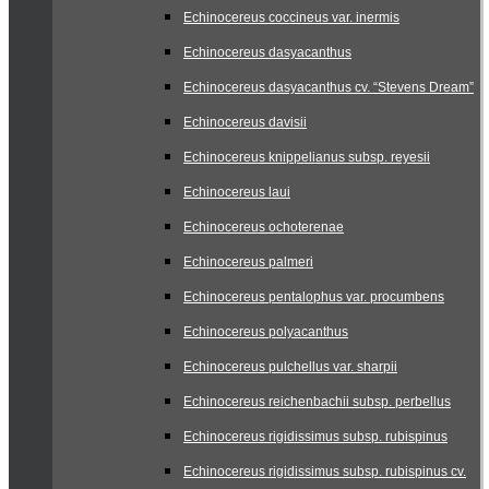
Echinocereus coccineus var. inermis
Echinocereus dasyacanthus
Echinocereus dasyacanthus cv. “Stevens Dream”
Echinocereus davisii
Echinocereus knippelianus subsp. reyesii
Echinocereus laui
Echinocereus ochoterenae
Echinocereus palmeri
Echinocereus pentalophus var. procumbens
Echinocereus polyacanthus
Echinocereus pulchellus var. sharpii
Echinocereus reichenbachii subsp. perbellus
Echinocereus rigidissimus subsp. rubispinus
Echinocereus rigidissimus subsp. rubispinus cv.