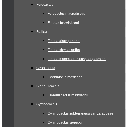
Ferocactus
Ferocactus macrodiscus
Ferocactus wislizeni
Frailea
Frailea alacriportana
Frailea chrysacantha
Frailea mammifera subsp. angelesiae
Geohintonia
Geohintonia mexicana
Glandulicactus
Glandulicactus mathssonii
Gymnocactus
Gymnocactus subterraneus var. zaragosae
Gymnocactus viereckii