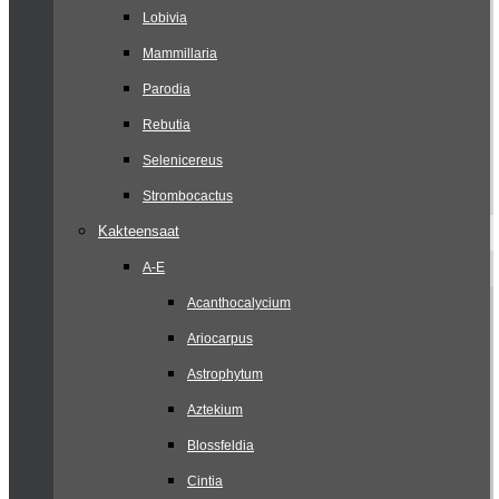
Lobivia
Mammillaria
Parodia
Rebutia
Selenicereus
Strombocactus
Kakteensaat
A-E
Acanthocalycium
Ariocarpus
Astrophytum
Aztekium
Blossfeldia
Cintia