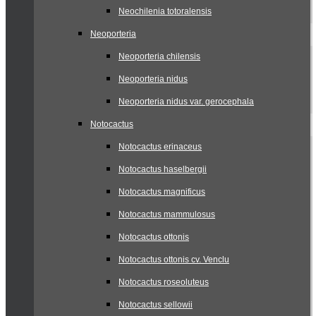
Neochilenia totoralensis
Neoporteria
Neoporteria chilensis
Neoporteria nidus
Neoporteria nidus var. gerocephala
Notocactus
Notocactus erinaceus
Notocactus haselbergii
Notocactus magnificus
Notocactus mammulosus
Notocactus ottonis
Notocactus ottonis cv. Venclu
Notocactus roseoluteus
Notocactus sellowii